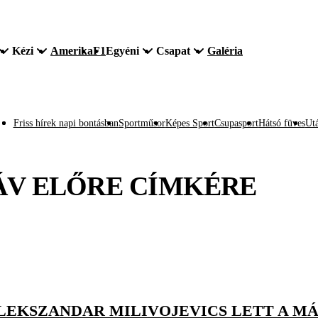
Kézi
Amerika
F1
Egyéni
Csapat
Galéria
Friss hírek napi bontásban
Sportműsor
Képes Sport
Csupasport
Hátsó füves
Utá
V ELŐRE
CÍMKÉRE
ALEKSZANDAR MILIVOJEVICS LETT A M