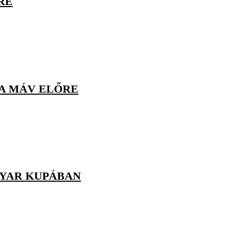
RE
 A MÁV ELŐRE
GYAR KUPÁBAN