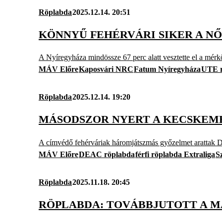
Röplabda
2025.12.14. 20:51
KÖNNYŰ FEHÉRVÁRI SIKER A NŐ
A Nyíregyháza mindössze 67 perc alatt vesztette el a mérk
MÁV Előre
Kaposvári NRC
Fatum Nyíregyháza
UTE r
Röplabda
2025.12.14. 19:20
MÁSODSZOR NYERT A KECSKEMÉ
A címvédő fehérváriak háromjátszmás győzelmet arattak 
MÁV Előre
DEAC röplabda
férfi röplabda Extraliga
S
Röplabda
2025.11.18. 20:45
RÖPLABDA: TOVÁBBJUTOTT A M