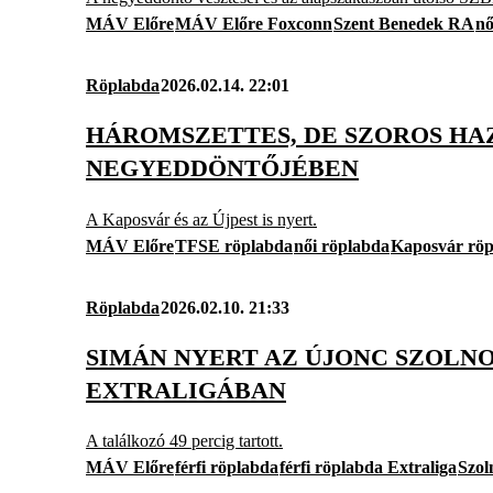
MÁV Előre
MÁV Előre Foxconn
Szent Benedek RA
nő
Röplabda
2026.02.14. 22:01
HÁROMSZETTES, DE SZOROS HAZ
NEGYEDDÖNTŐJÉBEN
A Kaposvár és az Újpest is nyert.
MÁV Előre
TFSE röplabda
női röplabda
Kaposvár rö
Röplabda
2026.02.10. 21:33
SIMÁN NYERT AZ ÚJONC SZOLN
EXTRALIGÁBAN
A találkozó 49 percig tartott.
MÁV Előre
férfi röplabda
férfi röplabda Extraliga
Szol