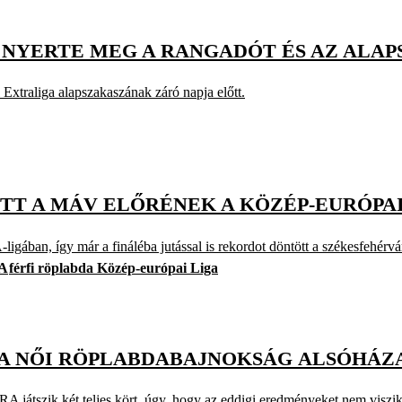
 NYERTE MEG A RANGADÓT ÉS AZ ALA
Extraliga alapszakaszának záró napja előtt.
TT A MÁV ELŐRÉNEK A KÖZÉP-EURÓPA
gában, így már a fináléba jutással is rekordot döntött a székesfehérvár
A
férfi röplabda Közép-európai Liga
 A NŐI RÖPLABDABAJNOKSÁG ALSÓHÁZ
A játszik két teljes kört, úgy, hogy az eddigi eredményeket nem viszi