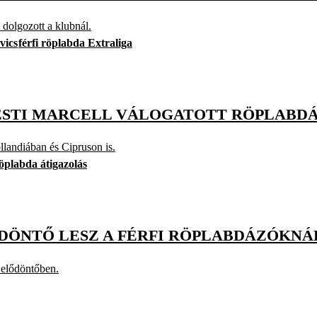
dolgozott a klubnál.
vics
férfi röplabda Extraliga
ESTI MARCELL VÁLOGATOTT RÖPLABD
landiában és Cipruson is.
öplabda átigazolás
 DÖNTŐ LESZ A FÉRFI RÖPLABDÁZÓKNÁ
 elődöntőben.