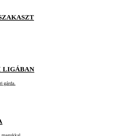
PSZAKASZT
I LIGÁBAN
i gárda.
A
k magukkal.