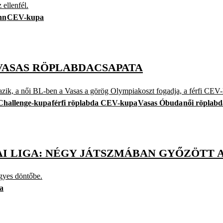
 ellenfél.
nn
CEV-kupa
VASAS RÖPLABDACSAPATA
azik, a női BL-ben a Vasas a görög Olympiakoszt fogadja, a férfi CE
 Challenge-kupa
férfi röplabda CEV-kupa
Vasas Óbuda
női röplab
AI LIGA: NÉGY JÁTSZMÁBAN GYŐZÖTT 
égyes döntőbe.
a