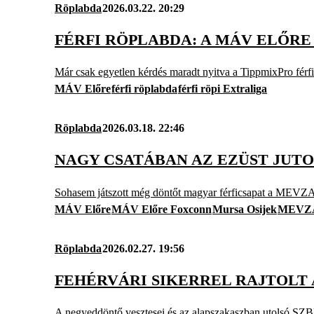
Röplabda
2026.03.22. 20:29
FÉRFI RÖPLABDA: A MÁV ELŐRE
Már csak egyetlen kérdés maradt nyitva a TippmixPro férfi 
MÁV Előre
férfi röplabda
férfi röpi Extraliga
Röplabda
2026.03.18. 22:46
NAGY CSATÁBAN AZ EZÜST JUTO
Sohasem játszott még döntőt magyar férficsapat a MEVZA-li
MÁV Előre
MÁV Előre Foxconn
Mursa Osijek
MEVZ
Röplabda
2026.02.27. 19:56
FEHÉRVÁRI SIKERREL RAJTOLT
A negyeddöntő vesztesei és az alapszakaszban utolsó SZBR