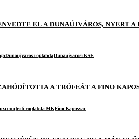
ENVEDTE EL A DUNAÚJVÁROS, NYERT A 
iga
Dunaújváros röplabda
Dunaújvárosi KSE
SZAHÓDÍTOTTA A TRÓFEÁT A FINO KAPO
oxconn
férfi röplabda MK
Fino Kaposvár