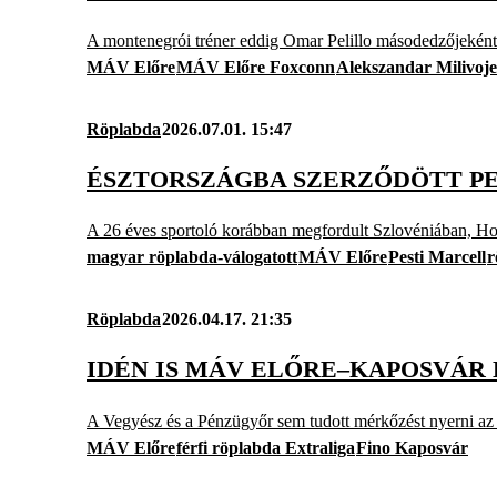
A montenegrói tréner eddig Omar Pelillo másodedzőjeként 
MÁV Előre
MÁV Előre Foxconn
Alekszandar Milivoje
Röplabda
2026.07.01. 15:47
ÉSZTORSZÁGBA SZERZŐDÖTT P
A 26 éves sportoló korábban megfordult Szlovéniában, Hol
magyar röplabda-válogatott
MÁV Előre
Pesti Marcell
r
Röplabda
2026.04.17. 21:35
IDÉN IS MÁV ELŐRE–KAPOSVÁR
A Vegyész és a Pénzügyőr sem tudott mérkőzést nyerni az
MÁV Előre
férfi röplabda Extraliga
Fino Kaposvár