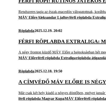
FÉRFI RÖPI: RUTINOS JÁTÉKOS
Rendszeres tagja az észak-macedón válogatottnak, korábba
MÁV Előre
Aleksandar Ljaftov
férfi röplabda Extralig
Röplabda
2025.12.19. 20:02
FÉRFI RÖPLABDA EXTRALIGA: 
A négy fronton küzdő MÁV Előre a bajnokságban hét mecc
MÁV Előre
férfi röplabda Extraliga
röplabda átigazolá
Röplabda
2025.12.18. 19:50
A CÍMVÉDŐ MÁV ELŐRE IS NÉG
Már csak két hely kiadó a négyes döntőben, melyet január
férfi röplabda Magyar Kupa
MÁV Előre
férfi röplabda