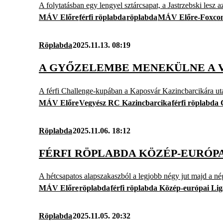
A folytatásban egy lengyel sztárcsapat, a Jastrzebski lesz az
MÁV Előre
férfi röplabda
röplabda
MÁV Előre-Foxco
Röplabda
2025.11.13. 08:19
A GYŐZELEMBE MENEKÜLNE A 
A férfi Challenge-kupában a Kaposvár Kazincbarcikára ut
MÁV Előre
Vegyész RC Kazincbarcika
férfi röplabda
Röplabda
2025.11.06. 18:12
FÉRFI RÖPLABDA KÖZÉP-EURÓP
A hétcsapatos alapszakaszból a legjobb négy jut majd a n
MÁV Előre
röplabda
férfi röplabda Közép-európai Lig
Röplabda
2025.11.05. 20:32