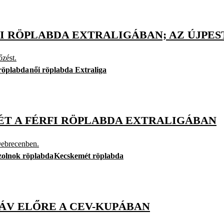
I RÖPLABDA EXTRALIGÁBAN; AZ ÚJPE
őzést.
öplabda
női röplabda Extraliga
T A FÉRFI RÖPLABDA EXTRALIGÁBAN
Debrecenben.
zolnok röplabda
Kecskemét röplabda
ÁV ELŐRE A CEV-KUPÁBAN