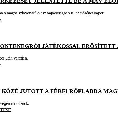
 ÉRKEZÉSÉT JELENTETTE BE A MÁV ELŐ
n a magas színvonalú olasz bajnokságban is lehetőséget kapott.
a
MONTENEGRÓI JÁTÉKOSSAL ERŐSÍTETT
s után veretlen.
s
Y KÖZÉ JUTOTT A FÉRFI RÖPLABDA MA
 végén rendeznek.
TFSE