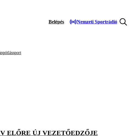
Belépés
Nemzeti Sportrádió
npótlássport
ÁV ELŐRE ÚJ VEZETŐEDZŐJE