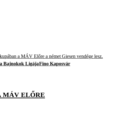
V-kupában a MÁV Előre a német Giesen vendége lesz.
da Bajnokok Ligája
Fino Kaposvár
A MÁV ELŐRE