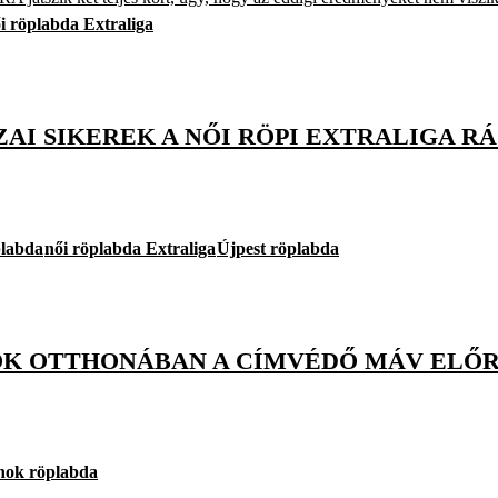
i röplabda Extraliga
AI SIKEREK A NŐI RÖPI EXTRALIGA R
plabda
női röplabda Extraliga
Újpest röplabda
OK OTTHONÁBAN A CÍMVÉDŐ MÁV ELŐR
nok röplabda