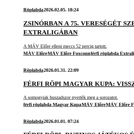
Röplabda
2026.02.05. 18:24
ZSINÓRBAN A 75. VERESÉGÉT SZ
EXTRALIGÁBAN
A MÁV Előre elleni meccs 52 percig tartott.
MÁV Előre
MÁV Előre Foxconn
férfi röplabda Extral
Röplabda
2026.01.31. 22:09
FÉRFI RÖPI MAGYAR KUPA: VIS
A somogyiak huszadszor nyerték meg a sorozatot.
férfi röplabda Magyar Kupa
MÁV Előre
MÁV Előre F
Röplabda
2026.01.01. 07:24