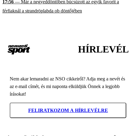
17:56
— Már a negyeddöntőben búcsúzott az egyik favorit a
férfiaknál a strandröplabda ob döntőjében
HÍRLEVÉL
Nem akar lemaradni az NSO cikkeiről? Adja meg a nevét és
az e-mail címét, és mi naponta elküldjük Önnek a legjobb
írásokat!
FELIRATKOZOM A HÍRLEVÉLRE