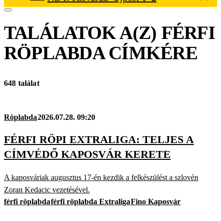
TALÁLATOK A(Z)
FÉRFI
RÖPLABDA
CÍMKÉRE
648 találat
Röplabda
2026.07.28. 09:20
FÉRFI RÖPI EXTRALIGA: TELJES A
CÍMVÉDŐ KAPOSVÁR KERETE
A kaposváriak augusztus 17-én kezdik a felkészülést a szlovén
Zoran Kedacic vezetésével.
férfi röplabda
férfi röplabda Extraliga
Fino Kaposvár