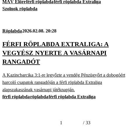
MÁV Előre
férfi röplabda
férfi röplabda Extraliga
Szolnok röplabda
Röplabda
2026.02.08. 20:28
FÉRFI RÖPLABDA EXTRALIGA: A
VEGYÉSZ NYERTE A VASÁRNAPI
RANGADÓT
A Kazincbarcika 3:1-re legyőzte a vendég Pénzügyőrt a dobogóért
harcoló csapatok rangadóján a férfi röplabda Extraliga
alapszakaszának vasárnapi játéknapján.
férfi röplabda
röplabda
férfi röplabda Extraliga
1
/
33