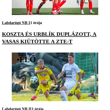
Labdarúgó NB I
1 órája
KOSZTA ÉS URBLÍK DUPLÁZOTT, A
VASAS KIÜTÖTTE A ZTE-T
•
ÉLŐ
Labdarúgó NB II
1 órája