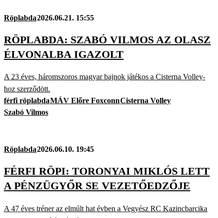
Röplabda
2026.06.21. 15:55
RÖPLABDA: SZABÓ VILMOS AZ OLASZ
ÉLVONALBA IGAZOLT
A 23 éves, háromszoros magyar bajnok játékos a Cisterna Volley-
hoz szerződött.
férfi röplabda
MÁV Előre Foxconn
Cisterna Volley
Szabó Vilmos
Röplabda
2026.06.10. 19:45
FÉRFI RÖPI: TORONYAI MIKLÓS LETT
A PÉNZÜGYŐR SE VEZETŐEDZŐJE
A 47 éves tréner az elmúlt hat évben a Vegyész RC Kazincbarcika