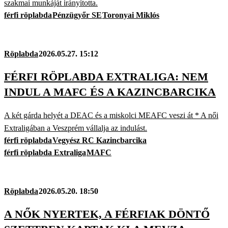
szakmai munkáját irányította.
férfi röplabda
Pénzügyőr SE
Toronyai Miklós
Röplabda
2026.05.27. 15:12
FÉRFI RÖPLABDA EXTRALIGA: NEM
INDUL A MAFC ÉS A KAZINCBARCIKA
A két gárda helyét a DEAC és a miskolci MEAFC veszi át * A női
Extraligában a Veszprém vállalja az indulást.
férfi röplabda
Vegyész RC Kazincbarcika
férfi röplabda Extraliga
MAFC
Röplabda
2026.05.20. 18:50
A NŐK NYERTEK, A FÉRFIAK DÖNTŐ