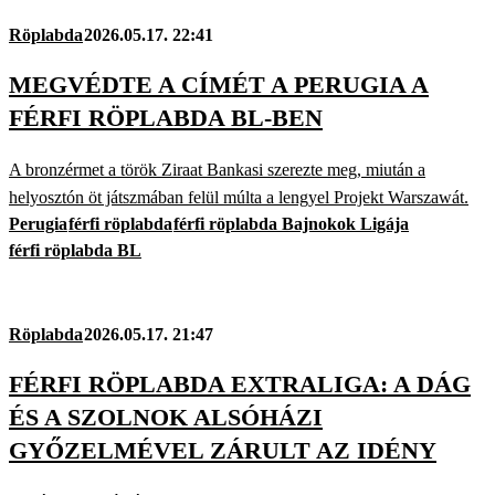
Röplabda
2026.05.17. 22:41
MEGVÉDTE A CÍMÉT A PERUGIA A
FÉRFI RÖPLABDA BL-BEN
A bronzérmet a török Ziraat Bankasi szerezte meg, miután a
helyosztón öt játszmában felül múlta a lengyel Projekt Warszawát.
Perugia
férfi röplabda
férfi röplabda Bajnokok Ligája
férfi röplabda BL
Röplabda
2026.05.17. 21:47
FÉRFI RÖPLABDA EXTRALIGA: A DÁG
ÉS A SZOLNOK ALSÓHÁZI
GYŐZELMÉVEL ZÁRULT AZ IDÉNY