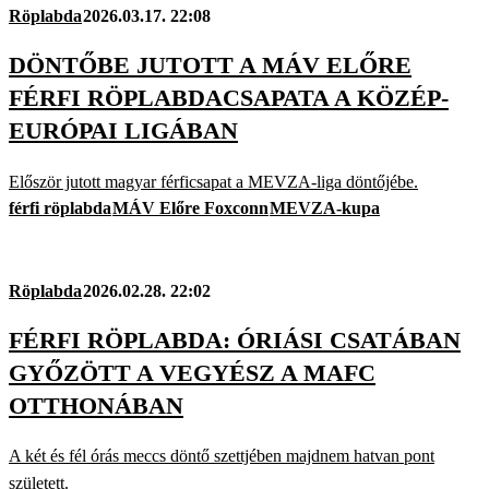
Röplabda
2026.03.17. 22:08
DÖNTŐBE JUTOTT A MÁV ELŐRE
FÉRFI RÖPLABDACSAPATA A KÖZÉP-
EURÓPAI LIGÁBAN
Először jutott magyar férficsapat a MEVZA-liga döntőjébe.
férfi röplabda
MÁV Előre Foxconn
MEVZA-kupa
Röplabda
2026.02.28. 22:02
FÉRFI RÖPLABDA: ÓRIÁSI CSATÁBAN
GYŐZÖTT A VEGYÉSZ A MAFC
OTTHONÁBAN
A két és fél órás meccs döntő szettjében majdnem hatvan pont
született.