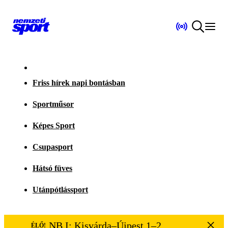
Friss hírek napi bontásban
Sportműsor
Képes Sport
Csupasport
Hátsó füves
Utánpótlássport
NB I: Kisvárda–Újpest 1–2
ÉLŐ!