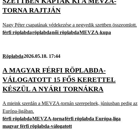
SZETTBEN KAPTAK KI A MEVZA-
TORNA RAJTJÁN
Nagy Péter csapatának védekezése a negyedik szettben összeomlott.
férfi röplabda
röplabda
női röplabda
MEVZA-kupa
Röplabda
2026.05.18. 17:44
A MAGYAR FÉRFI RÖPLABDA-
VÁLOGATOTT 15 FŐS KERETTEL
KÉSZÜL A NYÁRI TORNÁKRA
A mieink szerdán a MEVZA-tornán szerepelnek, júniusban pedig az
Európa-ligában.
férfi röplabda
MEVZA-torna
férfi röplabda Európa-liga
magyar férfi röplabda-válogatott