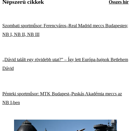
Népszerű cikkek
Összes hír
Szombati sportműsor: Ferencváros–Real Madrid meccs Budapesten;
NB I, NB II, NB III
„Dávid talált egy rövidebb utat?” – Így lett Európa-bajnok Betlehem
Dávid
Pénteki sportműsor: MTK Budapest–Puskás Akadémia meccs az
NB I-ben