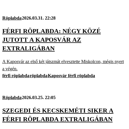
Röplabda
2026.03.31. 22:28
FÉRFI RÖPLABDA: NÉGY KÖZÉ
JUTOTT A KAPOSVÁR AZ
EXTRALIGÁBAN
A Kaposvár az első két játszmát elvesztette Miskolcon, mégis nyert
a végén.
férfi röplabda
röplabda
Kaposvár férfi röplabda
Röplabda
2026.03.25. 22:05
SZEGEDI ÉS KECSKEMÉTI SIKER A
FÉRFI RÖPLABDA EXTRALIGÁBAN