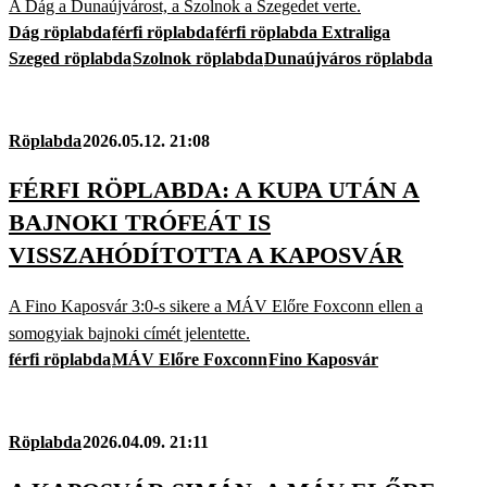
A Dág a Dunaújvárost, a Szolnok a Szegedet verte.
Dág röplabda
férfi röplabda
férfi röplabda Extraliga
Szeged röplabda
Szolnok röplabda
Dunaújváros röplabda
Röplabda
2026.05.12. 21:08
FÉRFI RÖPLABDA: A KUPA UTÁN A
BAJNOKI TRÓFEÁT IS
VISSZAHÓDÍTOTTA A KAPOSVÁR
A Fino Kaposvár 3:0-s sikere a MÁV Előre Foxconn ellen a
somogyiak bajnoki címét jelentette.
férfi röplabda
MÁV Előre Foxconn
Fino Kaposvár
Röplabda
2026.04.09. 21:11