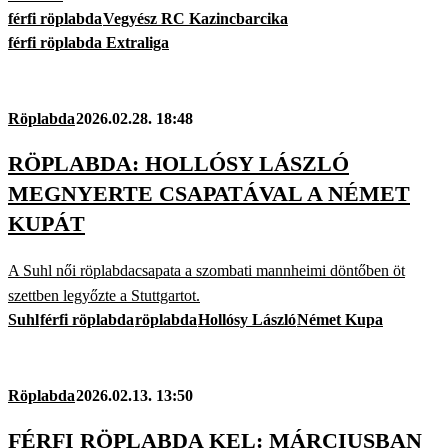
férfi röplabda
Vegyész RC Kazincbarcika
férfi röplabda Extraliga
Röplabda
2026.02.28. 18:48
RÖPLABDA: HOLLÓSY LÁSZLÓ
MEGNYERTE CSAPATÁVAL A NÉMET
KUPÁT
A Suhl női röplabdacsapata a szombati mannheimi döntőben öt
szettben legyőzte a Stuttgartot.
Suhl
férfi röplabda
röplabda
Hollósy László
Német Kupa
Röplabda
2026.02.13. 13:50
FÉRFI RÖPLABDA KEL: MÁRCIUSBAN