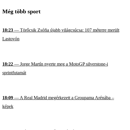
Még több sport
18:23
— Törőcsik Zsófia újabb világcsúcsa: 107 méterre merült
Lastovón
18:22
— Jorge Martín nyerte meg a MotoGP silverstone-i
sprintfutamát
18:09
— A Real Madrid megérkezett a Groupama Arénába –
képek