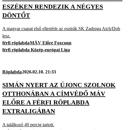
ESZÉKEN RENDEZIK A NÉGYES
DÖNTŐT
A magyar csapat első ellenfele az osztrák SK Zadruga Aich/Dob
lesz.
férfi röplabda
MÁV Előre Foxconn
férfi röplabda Közép-európai Liga
Röplabda
2026.02.10. 21:33
SIMÁN NYERT AZ ÚJONC SZOLNOK
OTTHONÁBAN A CÍMVÉDŐ MÁV
ELŐRE A FÉRFI RÖPLABDA
EXTRALIGÁBAN
A találkozó 49 percig tartott.