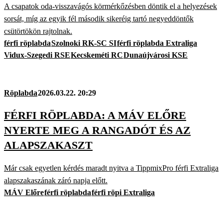
A csapatok oda-visszavágós körmérkőzésben döntik el a helyezések
sorsát, míg az egyik fél második sikeréig tartó negyeddöntők
csütörtökön rajtolnak.
férfi röplabda
Szolnoki RK-SC SI
férfi röplabda Extraliga
Vidux-Szegedi RSE
Kecskeméti RC
Dunaújvárosi KSE
Röplabda
2026.03.22. 20:29
FÉRFI RÖPLABDA: A MÁV ELŐRE
NYERTE MEG A RANGADÓT ÉS AZ
ALAPSZAKASZT
Már csak egyetlen kérdés maradt nyitva a TippmixPro férfi Extraliga
alapszakaszának záró napja előtt.
MÁV Előre
férfi röplabda
férfi röpi Extraliga