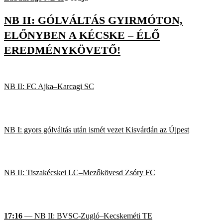
NB II: GÓLVÁLTÁS GYIRMÓTON,
ELŐNYBEN A KÉCSKE – ÉLŐ
EREDMÉNYKÖVETŐ!
NB II: FC Ajka–Karcagi SC
NB I: gyors gólváltás után ismét vezet Kisvárdán az Újpest
NB II: Tiszakécskei LC–Mezőkövesd Zsóry FC
17:16
— NB II: BVSC-Zugló–Kecskeméti TE