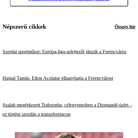
Népszerű cikkek
Összes hír
Szerdai sportműsor: Európa-liga-selejtezőt játszik a Ferencváros
Hajnal Tamás: Elton Acolatse elhagyhatja a Ferencvárost
Szalah megérkezett Trabzonba, célegyenesben a Diomandé-üzlet –
ez történt szerdán a transzferpiacon