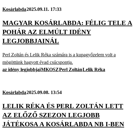
Kosárlabda
2025.09.11. 17:33
MAGYAR KOSÁRLABDA: FÉLIG TELE A
POHÁR AZ ELMÚLT IDÉNY
LEGJOBBJAINÁL
Perl Zoltán és Lelik Réka számára is a kupagyőzelem volt a
mögöttünk hagyott évad csúcspontja.
az idény legjobbjai
MKOSZ
Perl Zoltán
Lelik Réka
Kosárlabda
2025.09.08. 13:54
LELIK RÉKA ÉS PERL ZOLTÁN LETT
AZ ELŐZŐ SZEZON LEGJOBB
JÁTÉKOSA A KOSÁRLABDA NB I-BEN