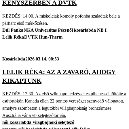
KÉNYSZERBEN A DVTK
KEZDÉS: 14.00. A miskolciak komoly pofonba szaladtak bele a
párharc első mérkőzésén.
Dúl Panka
NKA Universitas Pécs
női kosárlabda NB I
Lelik Réka
DVTK Hun-Therm
Kosárlabda
2026.03.14. 08:53
LELIK RÉKA: AZ A ZAVARÓ, AHOGY
KIKAPTUNK
KEZDÉS: 12.30. Az első szünnapot edzéssel és pihenéssel töltötte a
csütörtökön Kanada ellen 22 pontos vereséget szenvedő válogatott,
amelyre szombaton a legutóbbi világbajnokság bronzérmese,
Ausztrália vár a vb-selejtezőtornán.
női kosárlabda-világbajnoki selejtező