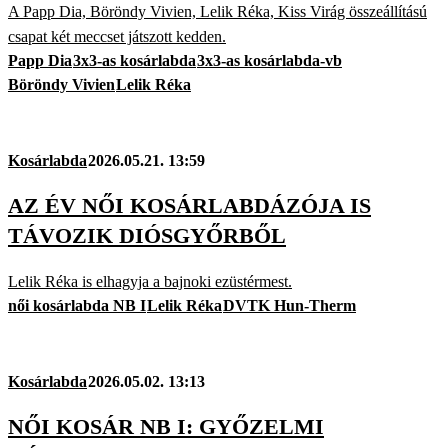
A Papp Dia, Böröndy Vivien, Lelik Réka, Kiss Virág összeállítású
csapat két meccset játszott kedden.
Papp Dia
3x3-as kosárlabda
3x3-as kosárlabda-vb
Böröndy Vivien
Lelik Réka
Kosárlabda
2026.05.21. 13:59
AZ ÉV NŐI KOSÁRLABDÁZÓJA IS
TÁVOZIK DIÓSGYŐRBŐL
Lelik Réka is elhagyja a bajnoki ezüstérmest.
női kosárlabda NB I
Lelik Réka
DVTK Hun-Therm
Kosárlabda
2026.05.02. 13:13
NŐI KOSÁR NB I: GYŐZELMI