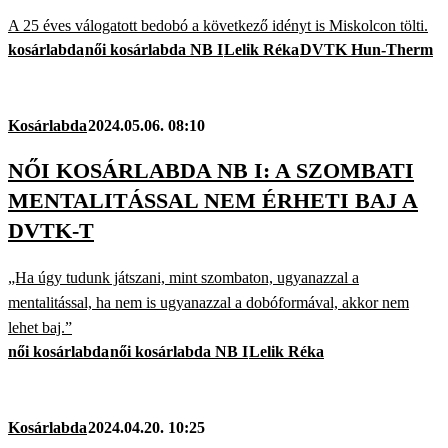
A 25 éves válogatott bedobó a következő idényt is Miskolcon tölti.
kosárlabda
női kosárlabda NB I
Lelik Réka
DVTK Hun-Therm
Kosárlabda
2024.05.06. 08:10
NŐI KOSÁRLABDA NB I: A SZOMBATI
MENTALITÁSSAL NEM ÉRHETI BAJ A
DVTK-T
„Ha úgy tudunk játszani, mint szombaton, ugyanazzal a
mentalitással, ha nem is ugyanazzal a dobóformával, akkor nem
lehet baj.”
női kosárlabda
női kosárlabda NB I
Lelik Réka
Kosárlabda
2024.04.20. 10:25