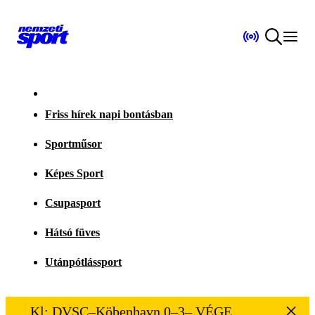
Friss hírek napi bontásban
Sportműsor
Képes Sport
Csupasport
Hátsó füves
Utánpótlássport
Kl: DVSC–Köbenhavn 0–3– VÉGE