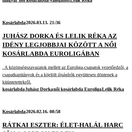
magyar női kosárlabda-válogatott
Lelik Réka
Kosárlabda
2026.03.13. 21:36
JUHÁSZ DORKA ÉS LELIK RÉKA AZ
IDÉNY LEGJOBBJAI KÖZÖTT A NŐI
KOSÁRLABDA EUROLIGÁBAN
. A közönségszavazatok mellett az Euroliga-csapatok vezetőedzői, a
csapatkapitányok és a kijelölt újságírók együttesen döntenek a
kitüntetettekről.
kosárlabda
Juhász Dorka
női kosárlabda Euroliga
Lelik Réka
Kosárlabda
2026.02.16. 08:58
RÁTKAI ESZTER: ÉLET-HALÁL HARC