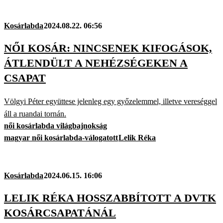
Kosárlabda
2024.08.22. 06:56
NŐI KOSÁR: NINCSENEK KIFOGÁSOK,
ÁTLENDÜLT A NEHÉZSÉGEKEN A
CSAPAT
Völgyi Péter együttese jelenleg egy győzelemmel, illetve vereséggel
áll a ruandai tornán.
női kosárlabda világbajnokság
magyar női kosárlabda-válogatott
Lelik Réka
Kosárlabda
2024.06.15. 16:06
LELIK RÉKA HOSSZABBÍTOTT A DVTK
KOSÁRCSAPATÁNÁL