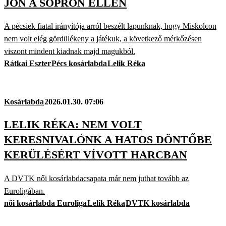
JÖN A SOPRON ELLEN
A pécsiek fiatal irányítója arról beszélt lapunknak, hogy Miskolcon
nem volt elég gördülékeny a játékuk, a következő mérkőzésen
viszont mindent kiadnak majd magukból.
Rátkai Eszter
Pécs kosárlabda
Lelik Réka
Kosárlabda
2026.01.30. 07:06
LELIK RÉKA: NEM VOLT
KERESNIVALÓNK A HATOS DÖNTŐBE
KERÜLÉSÉRT VÍVOTT HARCBAN
A DVTK női kosárlabdacsapata már nem juthat tovább az
Euroligában.
női kosárlabda Euroliga
Lelik Réka
DVTK kosárlabda