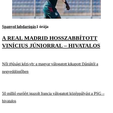
Spanyol labdarúgás
1 órája
A REAL MADRID HOSSZABBÍTOTT
VINÍCIUS JÚNIORRAL – HIVATALOS
Női ifjúsági kézi-vb: a magyar válogatott kikapott Dániától a
negyeddöntőben
50 millió euróért igazolt francia válogatott középpályást a PSG –
hivatalos