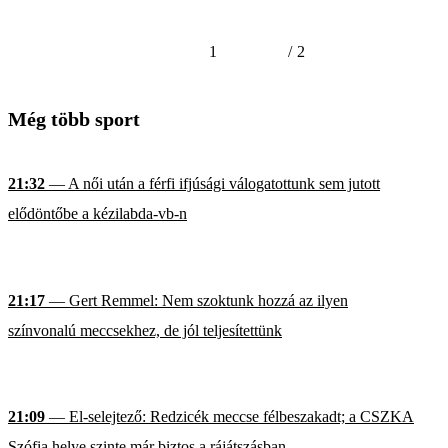
1
/
2
Még több sport
21:32
— A női után a férfi ifjúsági válogatottunk sem jutott
elődöntőbe a kézilabda-vb-n
21:17
— Gert Remmel: Nem szoktunk hozzá az ilyen
színvonalú meccsekhez, de jól teljesítettünk
21:09
— El-selejtező: Redzicék meccse félbeszakadt; a CSZKA
Szófia helye szinte már biztos a rájátszásban