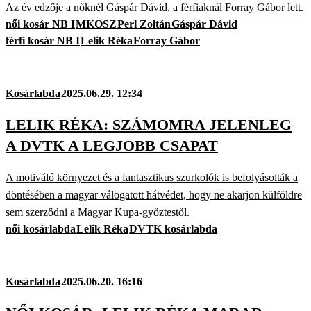
Az év edzője a nőknél Gáspár Dávid, a férfiaknál Forray Gábor lett.
női kosár NB I
MKOSZ
Perl Zoltán
Gáspár Dávid
férfi kosár NB I
Lelik Réka
Forray Gábor
Kosárlabda
2025.06.29. 12:34
LELIK RÉKA: SZÁMOMRA JELENLEG
A DVTK A LEGJOBB CSAPAT
A motiváló környezet és a fantasztikus szurkolók is befolyásolták a
döntésében a magyar válogatott hátvédet, hogy ne akarjon külföldre
sem szerződni a Magyar Kupa-győztestől.
női kosárlabda
Lelik Réka
DVTK kosárlabda
Kosárlabda
2025.06.20. 16:16