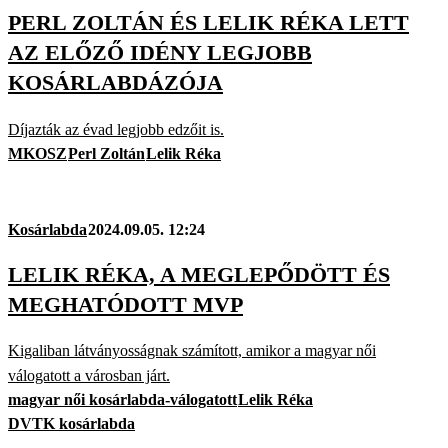
PERL ZOLTÁN ÉS LELIK RÉKA LETT
AZ ELŐZŐ IDÉNY LEGJOBB
KOSÁRLABDÁZÓJA
Díjazták az évad legjobb edzőit is.
MKOSZ
Perl Zoltán
Lelik Réka
Kosárlabda
2024.09.05. 12:24
LELIK RÉKA, A MEGLEPŐDÖTT ÉS
MEGHATÓDOTT MVP
Kigaliban látványosságnak számított, amikor a magyar női
válogatott a városban járt.
magyar női kosárlabda-válogatott
Lelik Réka
DVTK kosárlabda