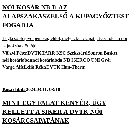
NŐI KOSÁR NB I: AZ
ALAPSZAKASZELSŐ A KUPAGYŐZTEST
FOGADJA
Legkésőbb jövő péntekig eldől, melyik két csapat játssza idén a női
bajnokság döntőjét.
Völgyi Péter
DVTK
TARR KSC Szekszárd
Sopron Basket
női kosárlabda
női kosárlabda NB I
SERCO UNI Győr
Varga Alíz
Lelik Réka
DVTK Hun-Therm
Kosárlabda
2024.03.11. 08:10
MINT EGY FALAT KENYÉR, ÚGY
KELLETT A SIKER A DVTK NŐI
KOSÁRCSAPATÁNAK