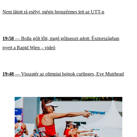
Nem látott rá esélyt, mégis bronzérmes lett az UTT-n
19:58
— Bolla gólt lőtt, majd gólpasszt adott: Észtországban
nyert a Rapid Wien – videó
19:48
— Visszatér az olimpiai bajnok curlinges, Eve Muirhead