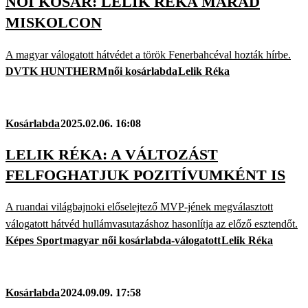
NŐI KOSÁR: LELIK RÉKA MARAD
MISKOLCON
A magyar válogatott hátvédet a török Fenerbahcéval hozták hírbe.
DVTK HUNTHERM
női kosárlabda
Lelik Réka
Kosárlabda
2025.02.06. 16:08
LELIK RÉKA: A VÁLTOZÁST
FELFOGHATJUK POZITÍVUMKÉNT IS
A ruandai világbajnoki előselejtező MVP-jének megválasztott
válogatott hátvéd hullámvasutazáshoz hasonlítja az előző esztendőt.
Képes Sport
magyar női kosárlabda-válogatott
Lelik Réka
Kosárlabda
2024.09.09. 17:58