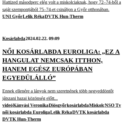
Hattized másodperc elég volt a miskolciaknak, hogy 72–74-ből a
saját szempontjából 75–74-et csináljon a Győr otthonában.
UNI Győr
Lelik Réka
DVTK Hun-Therm
Kosárlabda
2024.02.22. 09:09
NŐI KOSÁRLABDA EUROLIGA: „EZ A
HANGULAT NEMCSAK ITTHON,
HANEM EGÉSZ EURÓPÁBAN
EGYEDÜLÁLLÓ”
Ennek ellenére a lányok nem szeretnének több negyeddöntőt
játszani hazai közönség előtt...
videó
Kányási Veronika
Diósgyőr
kosárlabda
Miskolc
NSO Tv
női kosárlabda Euroliga
Lelik Réka
DVTK kosárlabda
DVTK Hun-Therm