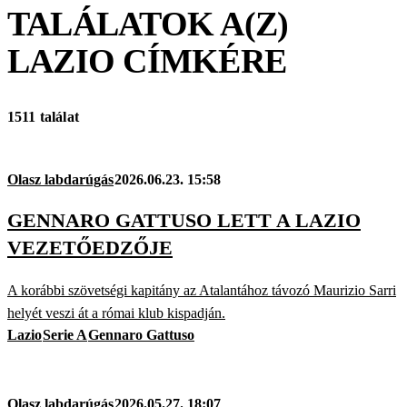
TALÁLATOK A(Z)
LAZIO
CÍMKÉRE
1511 találat
Olasz labdarúgás
2026.06.23. 15:58
GENNARO GATTUSO LETT A LAZIO
VEZETŐEDZŐJE
A korábbi szövetségi kapitány az Atalantához távozó Maurizio Sarri
helyét veszi át a római klub kispadján.
Lazio
Serie A
Gennaro Gattuso
Olasz labdarúgás
2026.05.27. 18:07