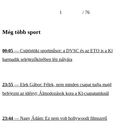
1
/
76
Még több sport
00:05
— Csütörtöki sportműsor: a DVSC és az ETO is a Kl
harmadik selejtezőkörében lép pályára
23:55
— Elek Gábor: Félek, nem minden csapat tudja majd
befejezni az idényt; Álmodozások kora a Kl-csapatainknál
23:44
— Nagy Ádám: Ez nem volt hollywoodi filmszerű