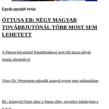
Egyéb egyéni
6 órája
ÖTTUSA EB: NÉGY MAGYAR
TOVÁBBJUTÓNÁL TÖBB MOST SEM
LEHETETT
A Paksot búcsúztató Panathinaikosz nem bírt hazai pályán
bolgár ellenfelével
Vizes Eb: Wesemann második aranyát nyerte meg műugrásban
BL: könnyed Fener-siker a Sturm ellen, egygólos hátrányban a
Sabah