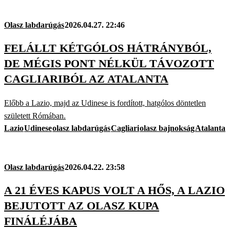
Olasz labdarúgás
2026.04.27. 22:46
FELÁLLT KÉTGÓLOS HÁTRÁNYBÓL,
DE MÉGIS PONT NÉLKÜL TÁVOZOTT
CAGLIARIBÓL AZ ATALANTA
Előbb a Lazio, majd az Udinese is fordított, hatgólos döntetlen
született Rómában.
Lazio
Udinese
olasz labdarúgás
Cagliari
olasz bajnokság
Atalanta
Olasz labdarúgás
2026.04.22. 23:58
A 21 ÉVES KAPUS VOLT A HŐS, A LAZIO
BEJUTOTT AZ OLASZ KUPA
FINÁLÉJÁBA