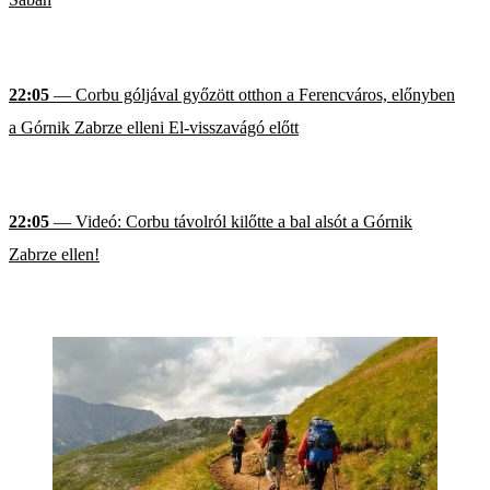
22:05
— Corbu góljával győzött otthon a Ferencváros, előnyben
a Górnik Zabrze elleni El-visszavágó előtt
22:05
— Videó: Corbu távolról kilőtte a bal alsót a Górnik
Zabrze ellen!