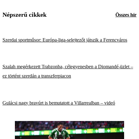
Népszerű cikkek
Összes hír
Szerdai sportműsor: Európa-liga-selejtezőt játszik a Ferencváros
Szalah megérkezett Trabzonba, célegyenesben a Diomandé-üzlet –
ez történt szerdán a transzferpiacon
Gulácsi nagy bravúrt is bemutatott a Villarrealban – videó