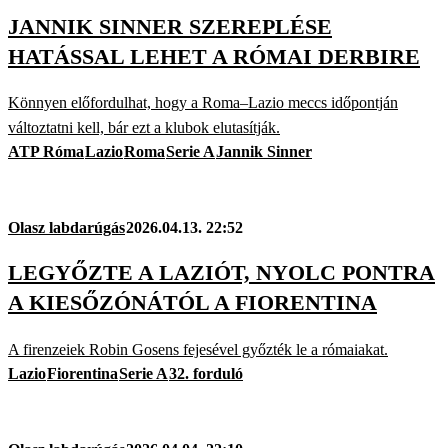
JANNIK SINNER SZEREPLÉSE
HATÁSSAL LEHET A RÓMAI DERBIRE
Könnyen előfordulhat, hogy a Roma–Lazio meccs időpontján
változtatni kell, bár ezt a klubok elutasítják.
ATP Róma
Lazio
Roma
Serie A
Jannik Sinner
Olasz labdarúgás
2026.04.13. 22:52
LEGYŐZTE A LAZIÓT, NYOLC PONTRA
A KIESŐZÓNÁTÓL A FIORENTINA
A firenzeiek Robin Gosens fejesével győzték le a rómaiakat.
Lazio
Fiorentina
Serie A
32. forduló