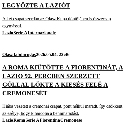
LEGYŐZTE A LAZIÓT
A két csapat szerdán az Olasz Kupa döntőjében is összecsap
egymással.
Lazio
Serie A
Internazionale
Olasz labdarúgás
2026.05.04. 22:46
A ROMA KIÜTÖTTE A FIORENTINÁT, A
LAZIO 92. PERCBEN SZERZETT
GÓLLAL LÖKTE A KIESÉS FELÉ A
CREMONESÉT
Hiába vezetett a cremonai csapat, pont nélkül maradt, így csökkent
az esélye, hogy kiharcolja a bennmaradást.
Lazio
Roma
Serie A
Fiorentina
Cremonese