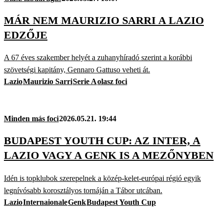
MÁR NEM MAURIZIO SARRI A LAZIO
EDZŐJE
A 67 éves szakember helyét a zuhanyhíradó szerint a korábbi
szövetségi kapitány, Gennaro Gattuso veheti át.
Lazio
Maurizio Sarri
Serie A
olasz foci
Minden más foci
2026.05.21. 19:44
BUDAPEST YOUTH CUP: AZ INTER, A
LAZIO VAGY A GENK IS A MEZŐNYBEN
Idén is topklubok szerepelnek a közép-kelet-európai régió egyik
legnívósabb korosztályos tornáján a Tábor utcában.
Lazio
Internaionale
Genk
Budapest Youth Cup