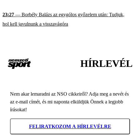
23:27
— Borbély Balázs az egygólos győzelem után: Tudjuk,
hol kell javulnunk a visszavágóra
HÍRLEVÉL
Nem akar lemaradni az NSO cikkeiről? Adja meg a nevét és
az e-mail címét, és mi naponta elküldjük Önnek a legjobb
írásokat!
FELIRATKOZOM A HÍRLEVÉLRE