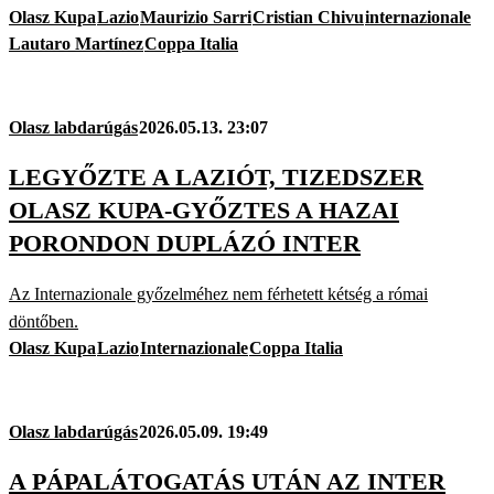
Olasz Kupa
Lazio
Maurizio Sarri
Cristian Chivu
internazionale
Lautaro Martínez
Coppa Italia
Olasz labdarúgás
2026.05.13. 23:07
LEGYŐZTE A LAZIÓT, TIZEDSZER
OLASZ KUPA-GYŐZTES A HAZAI
PORONDON DUPLÁZÓ INTER
Az Internazionale győzelméhez nem férhetett kétség a római
döntőben.
Olasz Kupa
Lazio
Internazionale
Coppa Italia
Olasz labdarúgás
2026.05.09. 19:49
A PÁPALÁTOGATÁS UTÁN AZ INTER