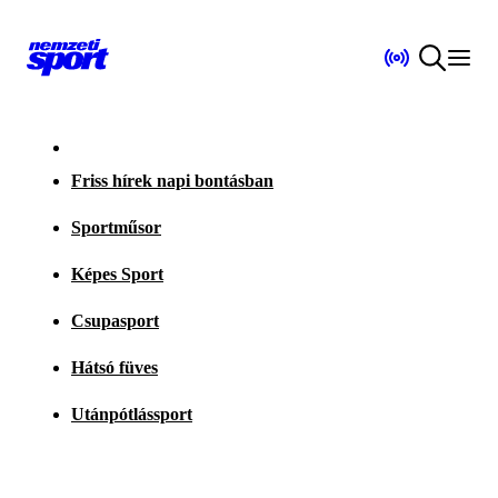
Friss hírek napi bontásban
Sportműsor
Képes Sport
Csupasport
Hátsó füves
Utánpótlássport