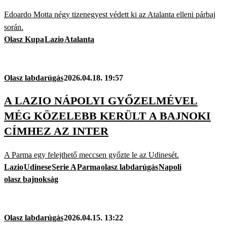
Edoardo Motta négy tizenegyest védett ki az Atalanta elleni párbaj
során.
Olasz Kupa
Lazio
Atalanta
Olasz labdarúgás
2026.04.18. 19:57
A LAZIO NÁPOLYI GYŐZELMÉVEL
MÉG KÖZELEBB KERÜLT A BAJNOKI
CÍMHEZ AZ INTER
A Parma egy felejthető meccsen győzte le az Udinesét.
Lazio
Udinese
Serie A
Parma
olasz labdarúgás
Napoli
olasz bajnokság
Olasz labdarúgás
2026.04.15. 13:22