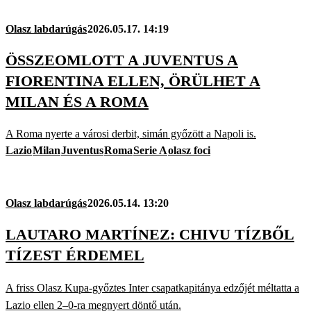
Olasz labdarúgás
2026.05.17. 14:19
ÖSSZEOMLOTT A JUVENTUS A
FIORENTINA ELLEN, ÖRÜLHET A
MILAN ÉS A ROMA
A Roma nyerte a városi derbit, simán győzött a Napoli is.
Lazio
Milan
Juventus
Roma
Serie A
olasz foci
Olasz labdarúgás
2026.05.14. 13:20
LAUTARO MARTÍNEZ: CHIVU TÍZBŐL
TÍZEST ÉRDEMEL
A friss Olasz Kupa-győztes Inter csapatkapitánya edzőjét méltatta a
Lazio ellen 2–0-ra megnyert döntő után.