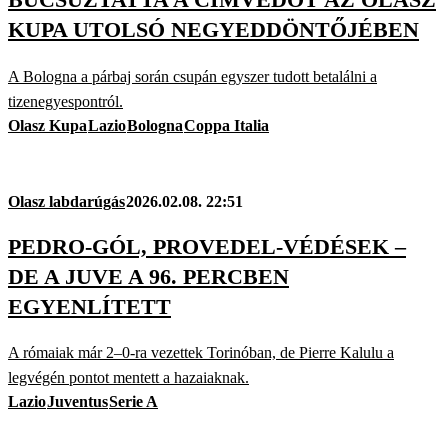
KUPA UTOLSÓ NEGYEDDÖNTŐJÉBEN
A Bologna a párbaj során csupán egyszer tudott betalálni a
tizenegyespontról.
Olasz Kupa
Lazio
Bologna
Coppa Italia
Olasz labdarúgás
2026.02.08. 22:51
PEDRO-GÓL, PROVEDEL-VÉDÉSEK –
DE A JUVE A 96. PERCBEN
EGYENLÍTETT
A rómaiak már 2–0-ra vezettek Torinóban, de Pierre Kalulu a
legvégén pontot mentett a hazaiaknak.
Lazio
Juventus
Serie A