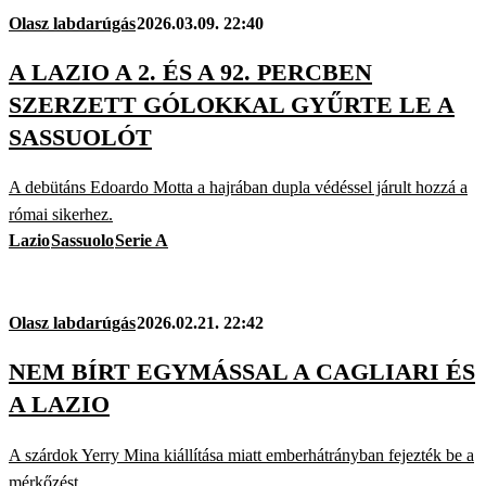
Olasz labdarúgás
2026.03.09. 22:40
A LAZIO A 2. ÉS A 92. PERCBEN
SZERZETT GÓLOKKAL GYŰRTE LE A
SASSUOLÓT
A debütáns Edoardo Motta a hajrában dupla védéssel járult hozzá a
római sikerhez.
Lazio
Sassuolo
Serie A
Olasz labdarúgás
2026.02.21. 22:42
NEM BÍRT EGYMÁSSAL A CAGLIARI ÉS
A LAZIO
A szárdok Yerry Mina kiállítása miatt emberhátrányban fejezték be a
mérkőzést.