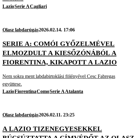
Lazio
Serie A
Cagliari
Olasz labdarúgás
2026.02.14. 17:06
SERIE A: COMÓI GYŐZELMÉVEL
ELMOZDULT A KIESŐZÓNÁBÓL A
FIORENTINA, KIKAPOTT A LAZIO
Nem sokra ment labdabirtoklási fölényével Cesc Fabregas
együttese.
Lazio
Fiorentina
Como
Serie A
Atalanta
Olasz labdarúgás
2026.02.11. 23:25
A LAZIO TIZENEGYESEKKEL
BÚCSÚZTATTA A CÍMVÉDŐT AZ OLASZ