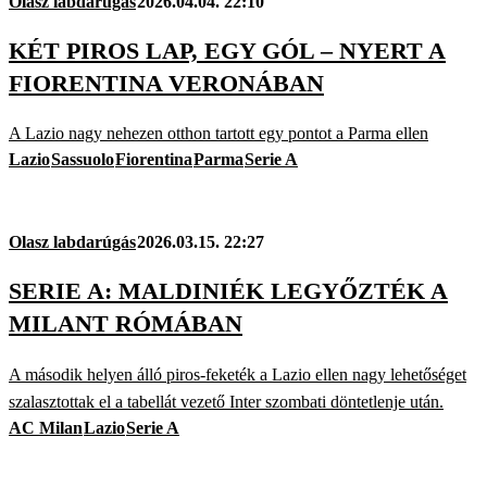
Olasz labdarúgás
2026.04.04. 22:10
KÉT PIROS LAP, EGY GÓL – NYERT A
FIORENTINA VERONÁBAN
A Lazio nagy nehezen otthon tartott egy pontot a Parma ellen
Lazio
Sassuolo
Fiorentina
Parma
Serie A
Olasz labdarúgás
2026.03.15. 22:27
SERIE A: MALDINIÉK LEGYŐZTÉK A
MILANT RÓMÁBAN
A második helyen álló piros-feketék a Lazio ellen nagy lehetőséget
szalasztottak el a tabellát vezető Inter szombati döntetlenje után.
AC Milan
Lazio
Serie A