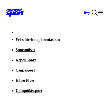
Friss hírek napi bontásban
Sportműsor
Képes Sport
Csupasport
Hátsó füves
Utánpótlássport