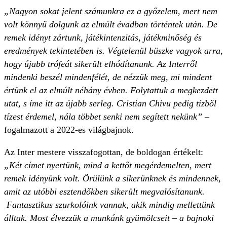
„Nagyon sokat jelent számunkra ez a győzelem, mert nem
volt könnyű dolgunk az elmúlt évadban történtek után. De
remek idényt zártunk, játékintenzitás, játékminőség és
eredmények tekintetében is. Végtelenül büszke vagyok arra,
hogy újabb trófeát sikerült elhódítanunk. Az Interről
mindenki beszél mindenfélét, de nézzük meg, mi mindent
értünk el az elmúlt néhány évben. Folytattuk a megkezdett
utat, s íme itt az újabb serleg. Cristian Chivu pedig tízből
tízest érdemel, nála többet senki nem segített nekünk”
–
fogalmazott a 2022-es világbajnok.
Az Inter mestere visszafogottan, de boldogan értékelt:
„Két címet nyertünk, mind a kettőt megérdemelten, mert
remek idényünk volt. Örülünk a sikerünknek és mindennek,
amit az utóbbi esztendőkben sikerült megvalósítanunk.
Fantasztikus szurkolóink vannak, akik mindig mellettünk
álltak. Most élvezzük a munkánk gyümölcseit – a bajnoki