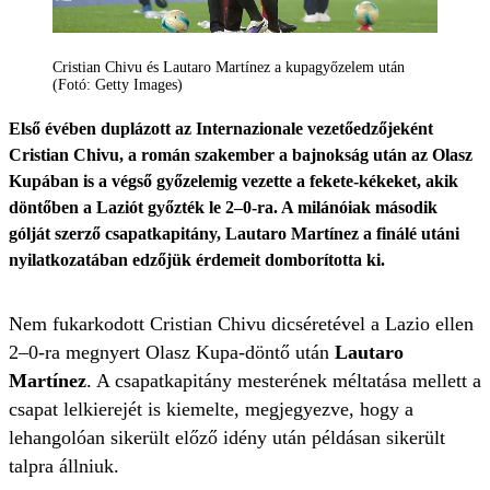
Cristian Chivu és Lautaro Martínez a kupagyőzelem után
(Fotó: Getty Images)
Első évében duplázott az Internazionale vezetőedzőjeként
Cristian Chivu, a román szakember a bajnokság után az Olasz
Kupában is a végső győzelemig vezette a fekete-kékeket, akik
döntőben a Laziót győzték le 2–0-ra. A milánóiak második
gólját szerző csapatkapitány, Lautaro Martínez a finálé utáni
nyilatkozatában edzőjük érdemeit domborította ki.
Nem fukarkodott Cristian Chivu dicséretével a Lazio ellen
2–0-ra megnyert Olasz Kupa-döntő után
Lautaro
Martínez
. A csapatkapitány mesterének méltatása mellett a
csapat lelkierejét is kiemelte, megjegyezve, hogy a
lehangolóan sikerült előző idény után példásan sikerült
talpra állniuk.