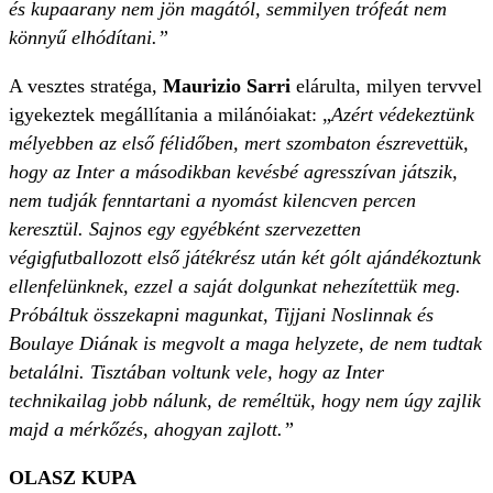
és kupaarany nem jön magától, semmilyen trófeát nem
könnyű elhódítani.”
A vesztes stratéga,
Maurizio Sarri
elárulta, milyen tervvel
igyekeztek megállítania a milánóiakat: „
Azért védekeztünk
mélyebben az első félidőben, mert szombaton észrevettük,
hogy az Inter a másodikban kevésbé agresszívan játszik,
nem tudják fenntartani a nyomást kilencven percen
keresztül. Sajnos egy egyébként szervezetten
végigfutballozott első játékrész után két gólt ajándékoztunk
ellenfelünknek, ezzel a saját dolgunkat nehezítettük meg.
Próbáltuk összekapni magunkat, Tijjani Noslinnak és
Boulaye Diának is megvolt a maga helyzete, de nem tudtak
betalálni. Tisztában voltunk vele, hogy az Inter
technikailag jobb nálunk, de reméltük, hogy nem úgy zajlik
majd a mérkőzés, ahogyan zajlott.”
OLASZ KUPA