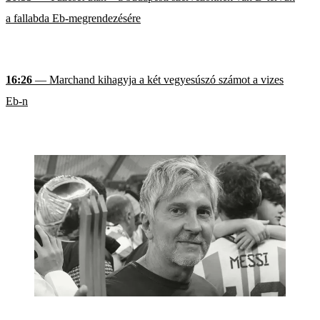
a fallabda Eb-megrendezésére
16:26
— Marchand kihagyja a két vegyesúszó számot a vizes
Eb-n