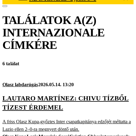
TALÁLATOK A(Z)
INTERNAZIONALE
CÍMKÉRE
6 találat
Olasz labdarúgás
2026.05.14. 13:20
LAUTARO MARTÍNEZ: CHIVU TÍZBŐL
TÍZEST ÉRDEMEL
A friss Olasz Kupa-győztes Inter csapatkapitánya edzőjét méltatta a
Lazio ellen 2–0-ra megnyert döntő után.