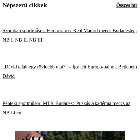
Népszerű cikkek
Összes hír
Szombati sportműsor: Ferencváros–Real Madrid meccs Budapesten;
NB I, NB II, NB III
„Dávid talált egy rövidebb utat?” – Így lett Európa-bajnok Betlehem
Dávid
Pénteki sportműsor: MTK Budapest–Puskás Akadémia meccs az
NB I-ben
•
ÉLŐ