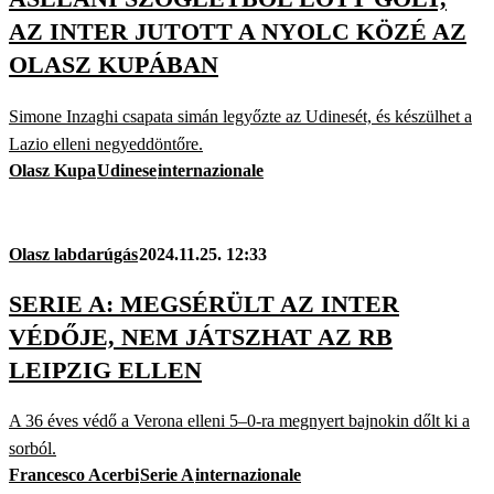
AZ INTER JUTOTT A NYOLC KÖZÉ AZ
OLASZ KUPÁBAN
Simone Inzaghi csapata simán legyőzte az Udinesét, és készülhet a
Lazio elleni negyeddöntőre.
Olasz Kupa
Udinese
internazionale
Olasz labdarúgás
2024.11.25. 12:33
SERIE A: MEGSÉRÜLT AZ INTER
VÉDŐJE, NEM JÁTSZHAT AZ RB
LEIPZIG ELLEN
A 36 éves védő a Verona elleni 5–0-ra megnyert bajnokin dőlt ki a
sorból.
Francesco Acerbi
Serie A
internazionale