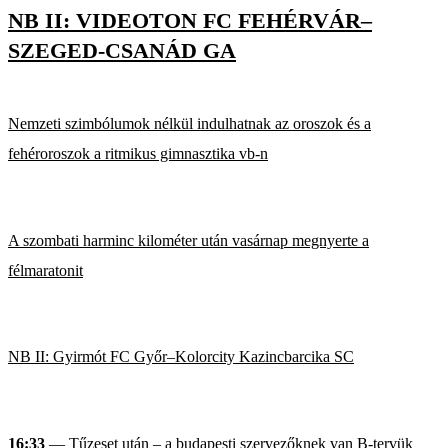
NB II: VIDEOTON FC FEHÉRVÁR–
SZEGED-CSANÁD GA
Nemzeti szimbólumok nélkül indulhatnak az oroszok és a
fehéroroszok a ritmikus gimnasztika vb-n
A szombati harminc kilométer után vasárnap megnyerte a
félmaratonit
NB II: Gyirmót FC Győr–Kolorcity Kazincbarcika SC
16:33
— Tűzeset után – a budapesti szervezőknek van B-tervük