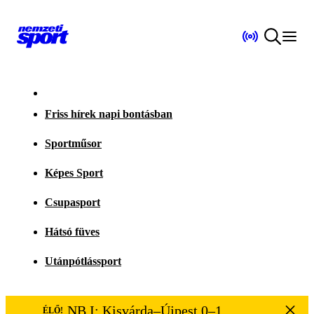
Friss hírek napi bontásban
Sportműsor
Képes Sport
Csupasport
Hátsó füves
Utánpótlássport
NB I: Kisvárda–Újpest 0–1
ÉLŐ!