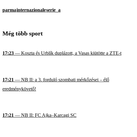
parma
internazionale
serie_a
Még több sport
17:23
— Koszta és Urblík duplázott, a Vasas kiütötte a ZTE-t
17:21
— NB II: a 3. forduló szombati mérkőzései – élő
eredménykövető!
17:21
— NB II: FC Ajka–Karcagi SC