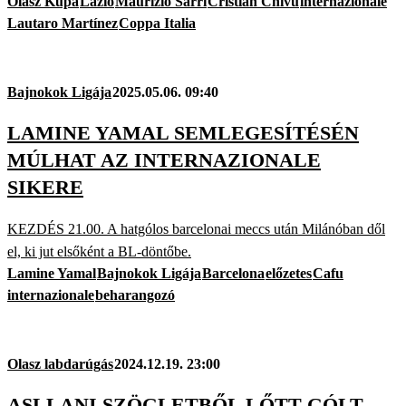
Olasz Kupa
Lazio
Maurizio Sarri
Cristian Chivu
internazionale
Lautaro Martínez
Coppa Italia
Bajnokok Ligája
2025.05.06. 09:40
LAMINE YAMAL SEMLEGESÍTÉSÉN
MÚLHAT AZ INTERNAZIONALE
SIKERE
KEZDÉS 21.00. A hatgólos barcelonai meccs után Milánóban dől
el, ki jut elsőként a BL-döntőbe.
Lamine Yamal
Bajnokok Ligája
Barcelona
előzetes
Cafu
internazionale
beharangozó
Olasz labdarúgás
2024.12.19. 23:00
ASLLANI SZÖGLETBŐL LŐTT GÓLT,