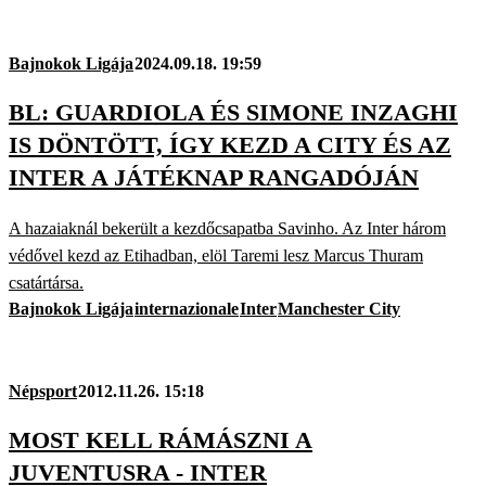
Bajnokok Ligája
2024.09.18. 19:59
BL: GUARDIOLA ÉS SIMONE INZAGHI
IS DÖNTÖTT, ÍGY KEZD A CITY ÉS AZ
INTER A JÁTÉKNAP RANGADÓJÁN
A hazaiaknál bekerült a kezdőcsapatba Savinho. Az Inter három
védővel kezd az Etihadban, elöl Taremi lesz Marcus Thuram
csatártársa.
Bajnokok Ligája
internazionale
Inter
Manchester City
Népsport
2012.11.26. 15:18
MOST KELL RÁMÁSZNI A
JUVENTUSRA - INTER