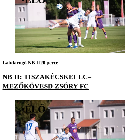
Labdarúgó NB II
20 perce
NB II: TISZAKÉCSKEI LC–
MEZŐKÖVESD ZSÓRY FC
•
ÉLŐ