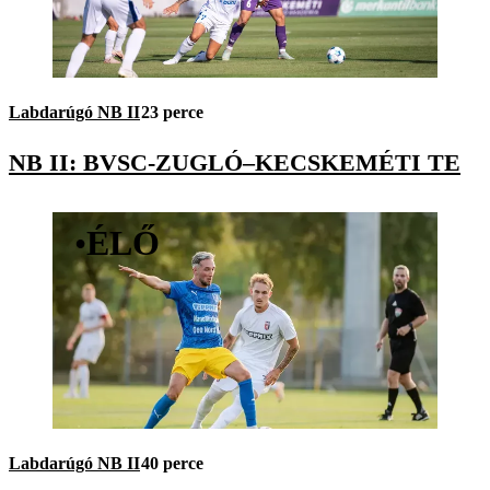
Labdarúgó NB II
23 perce
NB II: BVSC-ZUGLÓ–KECSKEMÉTI TE
•
ÉLŐ
Labdarúgó NB II
40 perce