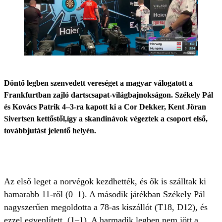
Döntő legben szenvedett vereséget a magyar válogatott a
Frankfurtban zajló dartscsapat-világbajnokságon. Székely Pál
és Kovács Patrik 4–3-ra kapott ki a Cor Dekker, Kent Jöran
Sivertsen kettőstől,így a skandinávok végeztek a csoport első,
továbbjutást jelentő helyén.
Az első leget a norvégok kezdhették, és ők is szálltak ki
hamarabb 11-ről (0–1). A második játékban Székely Pál
nagyszerűen megoldotta a 78-as kiszállót (T18, D12), és
ezzel egyenlített. (1–1). A harmadik legben nem jött a