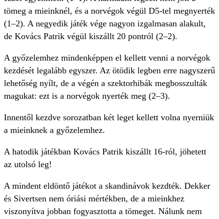
tömeg a mieinknél, és a norvégok végül D5-tel megnyerték
(1–2). A negyedik játék vége nagyon izgalmasan alakult,
de Kovács Patrik végül kiszállt 20 pontról (2–2).
A győzelemhez mindenképpen el kellett venni a norvégok
kezdését legalább egyszer. Az ötödik legben erre nagyszerű
lehetőség nyílt, de a végén a szektorhibák megbosszulták
magukat: ezt is a norvégok nyerték meg (2–3).
Innentől kezdve sorozatban két leget kellett volna nyerniük
a mieinknek a győzelemhez.
A hatodik játékban Kovács Patrik kiszállt 16-ról, jöhetett
az utolsó leg!
A mindent eldöntő játékot a skandinávok kezdték. Dekker
és Sivertsen nem óriási mértékben, de a mieinkhez
viszonyítva jobban fogyasztotta a tömeget. Nálunk nem