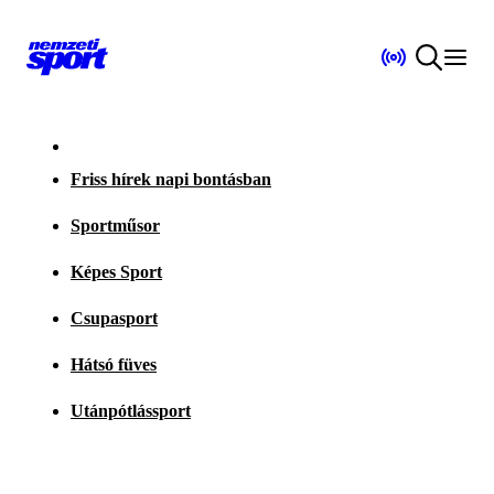
Friss hírek napi bontásban
Sportműsor
Képes Sport
Csupasport
Hátsó füves
Utánpótlássport