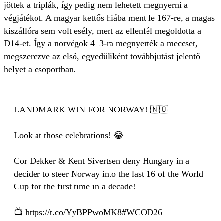
jöttek a triplák, így pedig nem lehetett megnyerni a
végjátékot. A magyar kettős hiába ment le 167-re, a magas
kiszállóra sem volt esély, mert az ellenfél megoldotta a
D14-et. Így a norvégok 4–3-ra megnyerték a meccset,
megszerezve az első, egyedüliként továbbjutást jelentő
helyet a csoportban.
LANDMARK WIN FOR NORWAY! 🇳🇴
Look at those celebrations! 😂
Cor Dekker & Kent Sivertsen deny Hungary in a
decider to steer Norway into the last 16 of the World
Cup for the first time in a decade!
📺
https://t.co/YyBPPwoMK8
#WCOD26