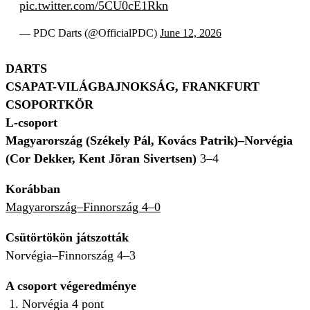
pic.twitter.com/5CU0cE1Rkn
— PDC Darts (@OfficialPDC)
June 12, 2026
DARTS
CSAPAT-VILÁGBAJNOKSÁG, FRANKFURT
CSOPORTKÖR
L-csoport
Magyarország (Székely Pál, Kovács Patrik)–Norvégia
(Cor Dekker, Kent Jöran Sivertsen)
3–4
Korábban
Magyarország–Finnország 4–0
Csütörtökön játszották
Norvégia–Finnország 4–3
A csoport végeredménye
1. Norvégia 4 pont