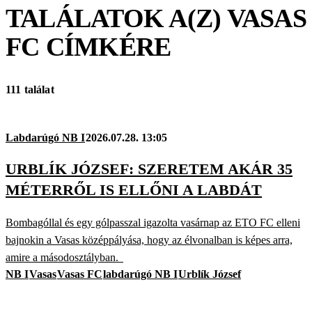
TALÁLATOK A(Z)
VASAS
FC
CÍMKÉRE
111 találat
Labdarúgó NB I
2026.07.28. 13:05
URBLÍK JÓZSEF: SZERETEM AKÁR 35
MÉTERRŐL IS ELLŐNI A LABDÁT
Bombagóllal és egy gólpasszal igazolta vasárnap az ETO FC elleni
bajnokin a Vasas középpályása, hogy az élvonalban is képes arra,
amire a másodosztályban.
NB I
Vasas
Vasas FC
labdarúgó NB I
Urblík József