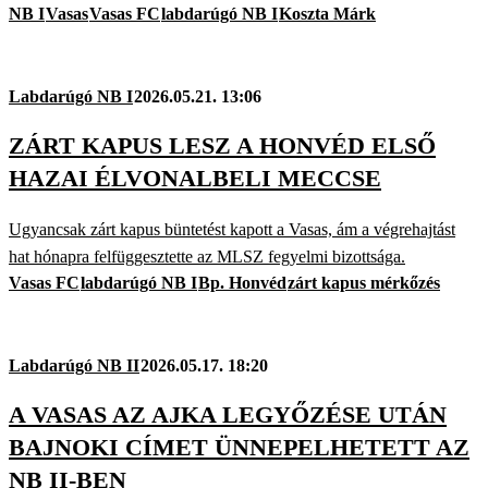
NB I
Vasas
Vasas FC
labdarúgó NB I
Koszta Márk
Labdarúgó NB I
2026.05.21. 13:06
ZÁRT KAPUS LESZ A HONVÉD ELSŐ
HAZAI ÉLVONALBELI MECCSE
Ugyancsak zárt kapus büntetést kapott a Vasas, ám a végrehajtást
hat hónapra felfüggesztette az MLSZ fegyelmi bizottsága.
Vasas FC
labdarúgó NB I
Bp. Honvéd
zárt kapus mérkőzés
Labdarúgó NB II
2026.05.17. 18:20
A VASAS AZ AJKA LEGYŐZÉSE UTÁN
BAJNOKI CÍMET ÜNNEPELHETETT AZ
NB II-BEN