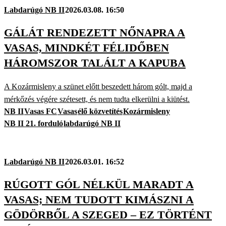
Labdarúgó NB II
2026.03.08. 16:50
GÁLÁT RENDEZETT NŐNAPRA A
VASAS, MINDKÉT FÉLIDŐBEN
HÁROMSZOR TALÁLT A KAPUBA
A Kozármisleny a szünet előtt beszedett három gólt, majd a
mérkőzés végére szétesett, és nem tudta elkerülni a kiütést.
NB II
Vasas FC
Vasas
élő közvetítés
Kozármisleny
NB II 21. forduló
labdarúgó NB II
Labdarúgó NB II
2026.03.01. 16:52
RÚGOTT GÓL NÉLKÜL MARADT A
VASAS; NEM TUDOTT KIMÁSZNI A
GÖDÖRBŐL A SZEGED – EZ TÖRTÉNT