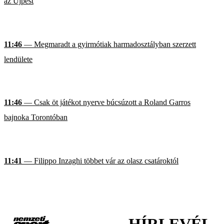
az Újpest
11:46
— Megmaradt a gyirmótiak harmadosztályban szerzett
lendülete
11:46
— Csak öt játékot nyerve búcsúzott a Roland Garros
bajnoka Torontóban
11:41
— Filippo Inzaghi többet vár az olasz csatároktól