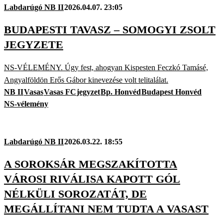
Labdarúgó NB II
2026.04.07. 23:05
BUDAPESTI TAVASZ – SOMOGYI ZSOLT
JEGYZETE
NS-VÉLEMÉNY. Úgy fest, ahogyan Kispesten Feczkó Tamásé,
Angyalföldön Erős Gábor kinevezése volt telitalálat.
NB II
Vasas
Vasas FC
jegyzet
Bp. Honvéd
Budapest Honvéd
NS-vélemény
Labdarúgó NB II
2026.03.22. 18:55
A SOROKSÁR MEGSZAKÍTOTTA
VÁROSI RIVÁLISA KAPOTT GÓL
NÉLKÜLI SOROZATÁT, DE
MEGÁLLÍTANI NEM TUDTA A VASAST