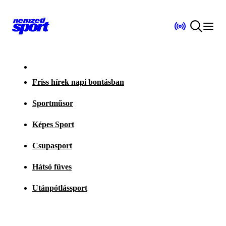
Friss hírek napi bontásban
Sportműsor
Képes Sport
Csupasport
Hátsó füves
Utánpótlássport