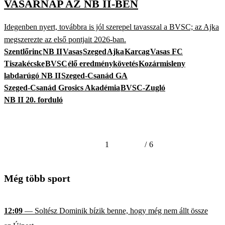
VASÁRNAP AZ NB II-BEN
Idegenben nyert, továbbra is jól szerepel tavasszal a BVSC; az Ajka
megszerezte az első pontjait 2026-ban.
Szentlőrinc
NB II
Vasas
Szeged
Ajka
Karcag
Vasas FC
Tiszakécske
BVSC
élő eredménykövetés
Kozármisleny
labdarúgó NB II
Szeged-Csanád GA
Szeged-Csanád Grosics Akadémia
BVSC-Zugló
NB II 20. forduló
1
/
6
Még több sport
12:09
— Soltész Dominik bízik benne, hogy még nem állt össze