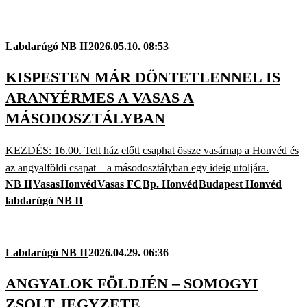
Labdarúgó NB II
2026.05.10. 08:53
KISPESTEN MÁR DÖNTETLENNEL IS
ARANYÉRMES A VASAS A
MÁSODOSZTÁLYBAN
KEZDÉS: 16.00. Telt ház előtt csaphat össze vasárnap a Honvéd és
az angyalföldi csapat – a másodosztályban egy ideig utoljára.
NB II
Vasas
Honvéd
Vasas FC
Bp. Honvéd
Budapest Honvéd
labdarúgó NB II
Labdarúgó NB II
2026.04.29. 06:36
ANGYALOK FÖLDJÉN – SOMOGYI
ZSOLT JEGYZETE