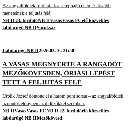
Az angyalföldiek fordítottak a sereghajtó ellen, és tovább
menetelnek a feljutás felé.
NB II 23. forduló
NB II
Vasas
Vasas FC
élő közvetítés
labdarúgó NB II
Soroksár
Labdarúgó NB II
2026.03.16. 21:50
A VASAS MEGNYERTE A RANGADÓT
MEZŐKÖVESDEN, ÓRIÁSI LÉPÉST
TETT A FELJUTÁS FELÉ
Urblík József döntötte el a három pont sorsát – az angyalföldiek
tízpontos előnyben az üldözőkkel szemben.
NB II
Vasas
Vasas FC
NB II 22. forduló
élő közvetítés
labdarúgó NB II
Mezőkövesd