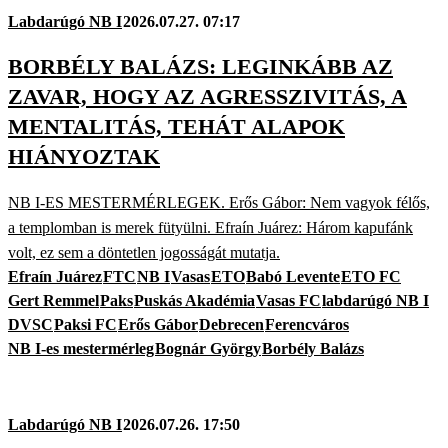
Labdarúgó NB I
2026.07.27. 07:17
BORBÉLY BALÁZS: LEGINKÁBB AZ
ZAVAR, HOGY AZ AGRESSZIVITÁS, A
MENTALITÁS, TEHÁT ALAPOK
HIÁNYOZTAK
NB I-ES MESTERMÉRLEGEK. Erős Gábor: Nem vagyok félős,
a templomban is merek fütyülni. Efraín Juárez: Három kapufánk
volt, ez sem a döntetlen jogosságát mutatja.
Efraín Juárez
FTC
NB I
Vasas
ETO
Babó Levente
ETO FC
Gert Remmel
Paks
Puskás Akadémia
Vasas FC
labdarúgó NB I
DVSC
Paksi FC
Erős Gábor
Debrecen
Ferencváros
NB I-es mestermérleg
Bognár György
Borbély Balázs
Labdarúgó NB I
2026.07.26. 17:50