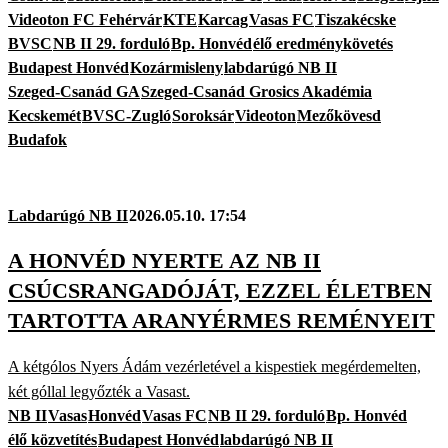
Videoton FC Fehérvár
KTE
Karcag
Vasas FC
Tiszakécske
BVSC
NB II 29. forduló
Bp. Honvéd
élő eredménykövetés
Budapest Honvéd
Kozármisleny
labdarúgó NB II
Szeged-Csanád GA
Szeged-Csanád Grosics Akadémia
Kecskemét
BVSC-Zugló
Soroksár
Videoton
Mezőkövesd
Budafok
Labdarúgó NB II
2026.05.10. 17:54
A HONVÉD NYERTE AZ NB II
CSÚCSRANGADÓJÁT, EZZEL ÉLETBEN
TARTOTTA ARANYÉRMES REMÉNYEIT
A kétgólos Nyers Ádám vezérletével a kispestiek megérdemelten,
két góllal legyőzték a Vasast.
NB II
Vasas
Honvéd
Vasas FC
NB II 29. forduló
Bp. Honvéd
élő közvetítés
Budapest Honvéd
labdarúgó NB II