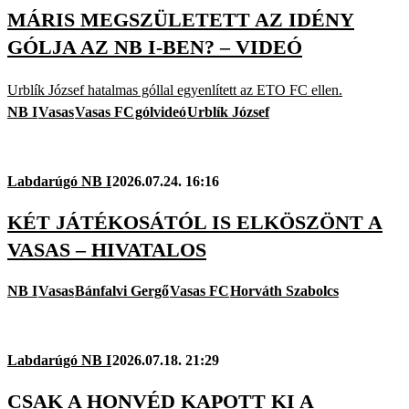
MÁRIS MEGSZÜLETETT AZ IDÉNY
GÓLJA AZ NB I-BEN? – VIDEÓ
Urblík József hatalmas góllal egyenlített az ETO FC ellen.
NB I
Vasas
Vasas FC
gólvideó
Urblík József
Labdarúgó NB I
2026.07.24. 16:16
KÉT JÁTÉKOSÁTÓL IS ELKÖSZÖNT A
VASAS – HIVATALOS
NB I
Vasas
Bánfalvi Gergő
Vasas FC
Horváth Szabolcs
Labdarúgó NB I
2026.07.18. 21:29
CSAK A HONVÉD KAPOTT KI A