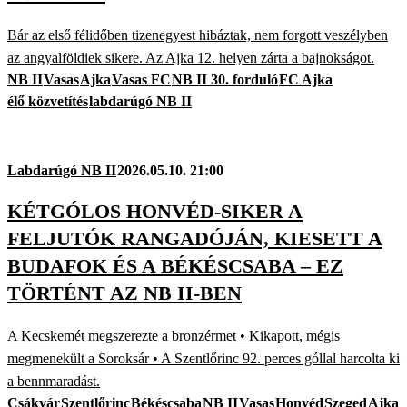
Bár az első félidőben tizenegyest hibáztak, nem forgott veszélyben
az angyalföldiek sikere. Az Ajka 12. helyen zárta a bajnokságot.
NB II
Vasas
Ajka
Vasas FC
NB II 30. forduló
FC Ajka
élő közvetítés
labdarúgó NB II
Labdarúgó NB II
2026.05.10. 21:00
KÉTGÓLOS HONVÉD-SIKER A
FELJUTÓK RANGADÓJÁN, KIESETT A
BUDAFOK ÉS A BÉKÉSCSABA – EZ
TÖRTÉNT AZ NB II-BEN
A Kecskemét megszerezte a bronzérmet • Kikapott, mégis
megmenekült a Soroksár • A Szentlőrinc 92. perces góllal harcolta ki
a bennmaradást.
Csákvár
Szentlőrinc
Békéscsaba
NB II
Vasas
Honvéd
Szeged
Ajka