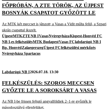
FŐPRÓBÁN, A ZTE TÖRÖK, AZ ÚJPEST
BOSNYÁK CSAPATOT GYŐZÖTT LE
Az MTK két meccset is játszott; a Vasas a Vidit múlta felül, a Szpari
ukrán csapattal ikszelt.
Újpest
MTK
ZTE
NB I
Vasas
Nyíregyháza
Kispest-Honvéd FC
NB I-es felkészülés
MTK Budapest
Vasas FC
labdarúgó NB I
Bp. Honvéd
Zalaegerszeg
Újpest FC
felkészülési mérkőzés
Nyíregyháza Spartacus
Labdarúgó NB I
2026.07.18. 13:30
FELKÉSZÜLÉS: SZOROS MECCSEN
GYŐZTE LE A SOROKSÁRT A VASAS
Az NB I-be frissen feljutó angyalföldiek 2–1-re győzték le
másodosztályú ellenfelüket.