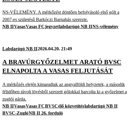
NS-VÉLEMÉNY. A mérkőzést döntően befolyásoló első gólt a
2007-es születésű Barkóczi Barnabás szerezte.
NB II
Vasas
Vasas FC
jegyzet
labdarúgó NB II
NS-vélemény
Labdarúgó NB II
2026.04.20. 21:49
A BRAVÚRGYŐZELMET ARATÓ BVSC
ELNAPOLTA A VASAS FELJUTÁSÁT
A mérkőzés elején kimaradtak az angyalföldi helyzetek, a második
félidőben távoli lövésből szerzett gólokkal harcolta ki a győzelmet a
zuglói gárda.
NB II
Vasas
Vasas FC
BVSC
élő közvetítés
labdarúgó NB II
BVSC-Zugló
NB II 26. forduló