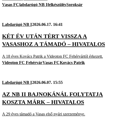
Vasas FC
labdarúgó NB I
felkészülés
Soroksár
Labdarúgó NB I
2026.06.17. 16:41
KÉT ÉV UTÁN TÉRT VISSZA A
VASASHOZ A TÁMADÓ – HIVATALOS
A 18 éves Kovács Patrik a Videoton FC Fehérvártól érkezett.
Videoton FC Fehérvár
Vasas FC
Kovács Patrik
Labdarúgó NB I
2026.06.07. 15:55
AZ NB II BAJNOKÁNÁL FOLYTATJA
KOSZTA MÁRK – HIVATALOS
A 29 éves támadó a Vasas első nyári szerzeménye.