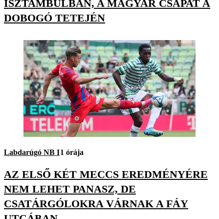
ISZTAMBULBAN, A MAGYAR CSAPAT A
DOBOGÓ TETEJÉN
Labdarúgó NB I
1 órája
AZ ELSŐ KÉT MECCS EREDMÉNYÉRE
NEM LEHET PANASZ, DE
CSATÁRGÓLOKRA VÁRNAK A FÁY
UTCÁBAN