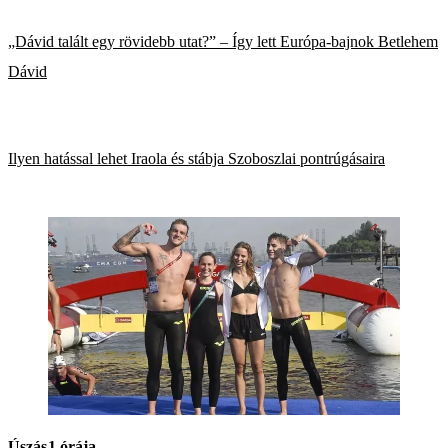
„Dávid talált egy rövidebb utat?” – Így lett Európa-bajnok Betlehem
Dávid
Ilyen hatással lehet Iraola és stábja Szoboszlai pontrúgásaira
Úszás
1 órája