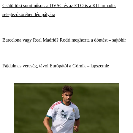
Csütörtöki sportműsor: a DVSC és az ETO is a Kl harmadik
selejtezőkörében lép pályára
Barcelona vagy Real Madrid? Rodri meghozta a döntést – sajtóhír
Fájdalmas vereség, távol Európától a Górnik – lapszemle