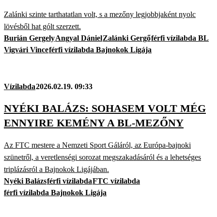
Zalánki szinte tarthatatlan volt, s a mezőny legjobbjaként nyolc
lövésből hat gólt szerzett.
Burián Gergely
Angyal Dániel
Zalánki Gergő
férfi vízilabda BL
Vigvári Vince
férfi vízilabda Bajnokok Ligája
Vízilabda
2026.02.19. 09:33
NYÉKI BALÁZS: SOHASEM VOLT MÉG
ENNYIRE KEMÉNY A BL-MEZŐNY
Az FTC mestere a Nemzeti Sport Gáláról, az Európa-bajnoki
szünetről, a veretlenségi sorozat megszakadásáról és a lehetséges
triplázásról a Bajnokok Ligájában.
Nyéki Balázs
férfi vízilabda
FTC vízilabda
férfi vízilabda Bajnokok Ligája