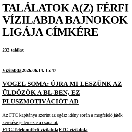
TALÁLATOK A(Z)
FÉRFI
VÍZILABDA BAJNOKOK
LIGÁJA
CÍMKÉRE
232 találat
Vízilabda
2026.06.14. 15:47
VOGEL SOMA: ÚJRA MI LESZÜNK AZ
ÜLDÖZŐK A BL-BEN, EZ
PLUSZMOTIVÁCIÓT AD
Az FTC kapitánya szerint az egész idény során a megfelelő játék
keresése jellemezte a csapatot.
FTC-Telekom
férfi vízilabda
FTC vízilabda