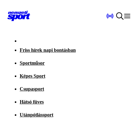
Friss hírek napi bontásban
Sportműsor
Képes Sport
Csupasport
Hátsó füves
Utánpótlássport