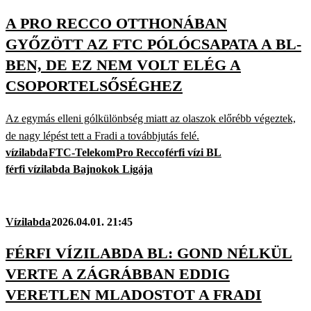
A PRO RECCO OTTHONÁBAN
GYŐZÖTT AZ FTC PÓLÓCSAPATA A BL-
BEN, DE EZ NEM VOLT ELÉG A
CSOPORTELSŐSÉGHEZ
Az egymás elleni gólkülönbség miatt az olaszok előrébb végeztek,
de nagy lépést tett a Fradi a továbbjutás felé.
vízilabda
FTC-Telekom
Pro Recco
férfi vízi BL
férfi vízilabda Bajnokok Ligája
Vízilabda
2026.04.01. 21:45
FÉRFI VÍZILABDA BL: GOND NÉLKÜL
VERTE A ZÁGRÁBBAN EDDIG
VERETLEN MLADOSTOT A FRADI