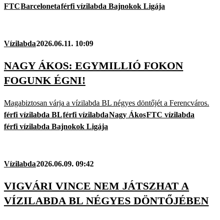
FTC
Barceloneta
férfi vízilabda Bajnokok Ligája
Vízilabda
2026.06.11. 10:09
NAGY ÁKOS: EGYMILLIÓ FOKON
FOGUNK ÉGNI!
Magabiztosan várja a vízilabda BL négyes döntőjét a Ferencváros.
férfi vízilabda BL
férfi vízilabda
Nagy Ákos
FTC vízilabda
férfi vízilabda Bajnokok Ligája
Vízilabda
2026.06.09. 09:42
VIGVÁRI VINCE NEM JÁTSZHAT A
VÍZILABDA BL NÉGYES DÖNTŐJÉBEN