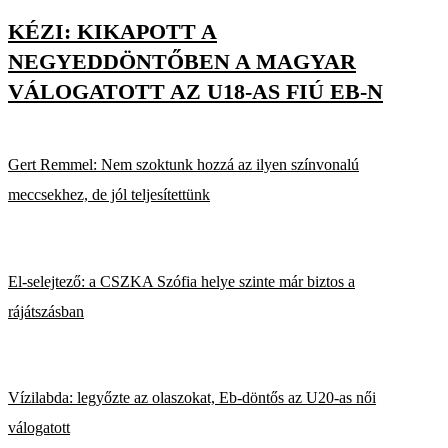
KÉZI: KIKAPOTT A
NEGYEDDÖNTŐBEN A MAGYAR
VÁLOGATOTT AZ U18-AS FIÚ EB-N
Gert Remmel: Nem szoktunk hozzá az ilyen színvonalú
meccsekhez, de jól teljesítettünk
El-selejtező: a CSZKA Szófia helye szinte már biztos a
rájátszásban
Vízilabda: legyőzte az olaszokat, Eb-döntős az U20-as női
válogatott