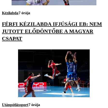
Kézilabda
7 órája
FÉRFI KÉZILABDA IFJÚSÁGI EB: NEM
JUTOTT ELŐDÖNTŐBE A MAGYAR
CSAPAT
Utánpótlássport
7 órája