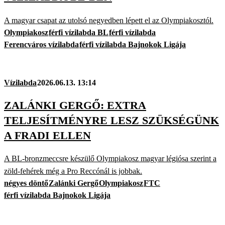
A magyar csapat az utolsó negyedben lépett el az Olympiakosztól.
Olympiakosz
férfi vízilabda BL
férfi vízilabda
Ferencváros vízilabda
férfi vízilabda Bajnokok Ligája
Vízilabda
2026.06.13. 13:14
ZALÁNKI GERGŐ: EXTRA
TELJESÍTMÉNYRE LESZ SZÜKSÉGÜNK
A FRADI ELLEN
A BL-bronzmeccsre készülő Olympiakosz magyar légiósa szerint a
zöld-fehérek még a Pro Reccónál is jobbak.
négyes döntő
Zalánki Gergő
Olympiakosz
FTC
férfi vízilabda Bajnokok Ligája