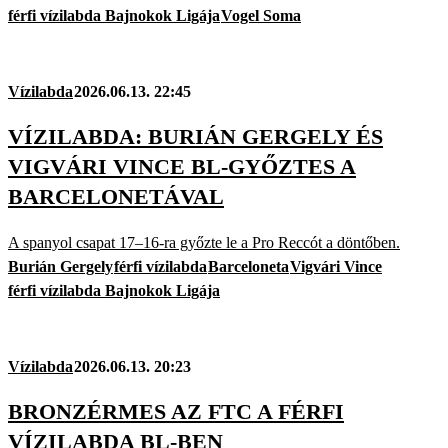
férfi vízilabda Bajnokok Ligája
Vogel Soma
Vízilabda
2026.06.13. 22:45
VÍZILABDA: BURIÁN GERGELY ÉS
VIGVÁRI VINCE BL-GYŐZTES A
BARCELONETÁVAL
A spanyol csapat 17–16-ra győzte le a Pro Reccót a döntőben.
Burián Gergely
férfi vízilabda
Barceloneta
Vigvári Vince
férfi vízilabda Bajnokok Ligája
Vízilabda
2026.06.13. 20:23
BRONZÉRMES AZ FTC A FÉRFI
VÍZILABDA BL-BEN