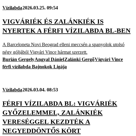
Vízilabda
2026.03.25. 09:54
VIGVÁRIÉK ÉS ZALÁNKIÉK IS
NYERTEK A FÉRFI VÍZILABDA BL-BEN
A Barceloneta Novi Beograd elleni meccsén a spanyolok utolsó
négy góljából Vigvári Vince hármat szerzett.
Burián Gergely
Angyal Dániel
Zalánki Gergő
Vígvári Vince
férfi vízilabda Bajnokok Ligája
Vízilabda
2026.03.04. 08:53
FÉRFI VÍZILABDA BL: VIGVÁRIÉK
GYŐZELEMMEL, ZALÁNKIÉK
VERESÉGGEL KEZDTÉK A
NEGYEDDÖNTŐS KÖRT