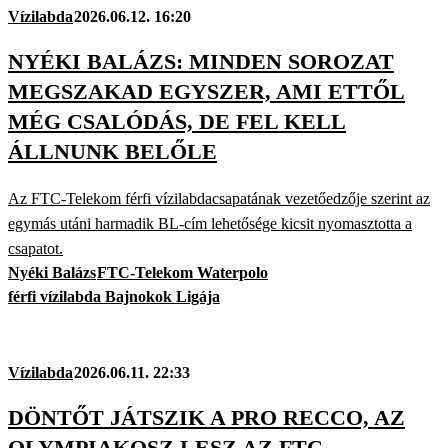
Vízilabda
2026.06.12. 16:20
NYÉKI BALÁZS: MINDEN SOROZAT
MEGSZAKAD EGYSZER, AMI ETTŐL
MÉG CSALÓDÁS, DE FEL KELL
ÁLLNUNK BELŐLE
Az FTC-Telekom férfi vízilabdacsapatának vezetőedzője szerint az
egymás utáni harmadik BL-cím lehetősége kicsit nyomasztotta a
csapatot.
Nyéki Balázs
FTC-Telekom Waterpolo
férfi vízilabda Bajnokok Ligája
Vízilabda
2026.06.11. 22:33
DÖNTŐT JÁTSZIK A PRO RECCO, AZ
OLYMPIAKOSZ LESZ AZ FTC