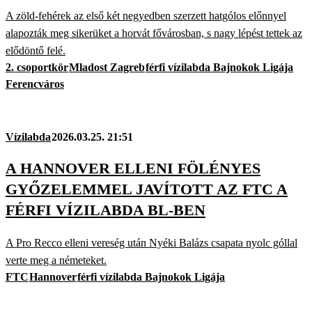
A zöld-fehérek az első két negyedben szerzett hatgólos előnnyel
alapozták meg sikerüket a horvát fővárosban, s nagy lépést tettek az
elődöntő felé.
2. csoportkör
Mladost Zagreb
férfi vízilabda Bajnokok Ligája
Ferencváros
Vízilabda
2026.03.25. 21:51
A HANNOVER ELLENI FÖLÉNYES
GYŐZELEMMEL JAVÍTOTT AZ FTC A
FÉRFI VÍZILABDA BL-BEN
A Pro Recco elleni vereség után Nyéki Balázs csapata nyolc góllal
verte meg a németeket.
FTC
Hannover
férfi vízilabda Bajnokok Ligája