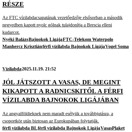
RÉSZE
Az FTC vízilabdacsapatának vezetőedzője elsősorban a második
negyedben kapott nyolc gólnak tulajdonítja a Brescia elleni
kudarcot.
Nyéki Balázs
Bajnokok Ligája
FTC-Telekom Waterpolo
Manhercz Krisztián
férfi vízilabda Bajnokok Ligája
Vogel Soma
Vízilabda
2025.11.19. 21:52
JÓL JÁTSZOTT A VASAS, DE MEGINT
KIKAPOTT A RADNICSKITŐL A FÉRFI
VÍZILABDA BAJNOKOK LIGÁJÁBAN
Az angyalföldieknek nem maradt esélyük a továbbjutásra, a
csoportkör után biztosan az Eurokupában folytatják.
férfi vízilabda BL
férfi vízilabda Bajnokok Ligája
VasasPlaket