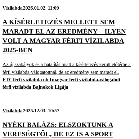
Vízilabda
2026.01.02. 11:09
A KÍSÉRLETEZÉS MELLETT SEM
MARADT EL AZ EREDMÉNY – ILYEN
VOLT A MAGYAR FÉRFI VÍZILABDA
2025-BEN
Az új szabályok és a fiatalítás miatt a kísérletezés került előtérbe a
férfi vízilabda-válogatottnál, de az eredmény sem maradt el.
FTC
férfi vízilabda ob I
magyar férfi vízilabda-válogatott
férfi vízilabda Bajnokok Ligája
Vízilabda
2025.12.03. 10:57
NYÉKI BALÁZS: ELSZOKTUNK A
VERESÉGTŐL, DE EZ IS A SPORT