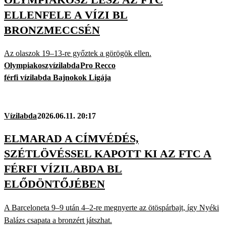
ELLENFELE A VÍZI BL
BRONZMECCSÉN
Az olaszok 19–13-re győztek a görögök ellen.
Olympiakosz
vízilabda
Pro Recco
férfi vízilabda Bajnokok Ligája
Vízilabda
2026.06.11. 20:17
ELMARAD A CÍMVÉDÉS,
SZÉTLÖVÉSSEL KAPOTT KI AZ FTC A
FÉRFI VÍZILABDA BL
ELŐDÖNTŐJÉBEN
A Barceloneta 9–9 után 4–2-re megnyerte az ötöspárbajt, így Nyéki
Balázs csapata a bronzért játszhat.