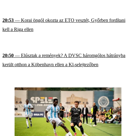
20:53
— Korai öngól okozta az ETO vesztét, Győrben fordítani
kell a Riga ellen
20:50
— Elúsztak a remények? A DVSC háromgólos hátrányba
került otthon a Köbenhavn ellen a Kl-selejtezőben