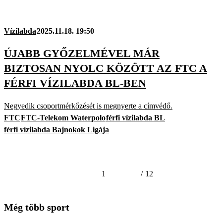
Vízilabda
2025.11.18. 19:50
ÚJABB GYŐZELMÉVEL MÁR
BIZTOSAN NYOLC KÖZÖTT AZ FTC A
FÉRFI VÍZILABDA BL-BEN
Negyedik csoportmérkőzését is megnyerte a címvédő.
FTC
FTC-Telekom Waterpolo
férfi vízilabda BL
férfi vízilabda Bajnokok Ligája
1
/
12
Még több sport