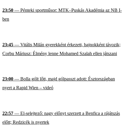
23:50
— Pénteki sportműsor: MTK–Puskás Akadémia az NB I-
ben
23:45
— Vitális Milán gyerekként érkezett, bajnokként távozik;
Corbu Máriusz: Élmény lenne Mohamed Szalah ellen játszani
23:00
— Bolla gólt lőtt, majd gólpasszt adott: Észtországban
nyert a Rapid Wien – videó
22:57
— El-selejtező: nagy előnyt szerzett a Benfica a rájátszás
előtt; Redzicék is nyertek