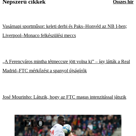
Népszerű cikkek
Összes hír
Vasárnapi sportműsor: keleti derbi és Paks–Honvéd az NB I-ben;
Liverpool–Monaco felkészülési meccs
„A Ferencváros mintha tétmeccsre jött volna ki” – így látták a Real
Madrid–FTC mérkőzést a spanyol újságírók
José Mourinho: Látszik, hogy az FTC magas intenzitással játszik
•
ÉLŐ