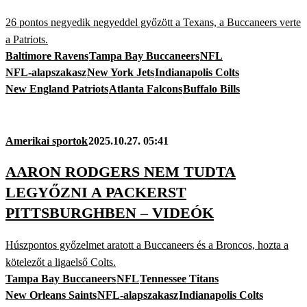
26 pontos negyedik negyeddel győzött a Texans, a Buccaneers verte
a Patriots.
Baltimore Ravens
Tampa Bay Buccaneers
NFL
NFL-alapszakasz
New York Jets
Indianapolis Colts
New England Patriots
Atlanta Falcons
Buffalo Bills
Amerikai sportok
2025.10.27. 05:41
AARON RODGERS NEM TUDTA
LEGYŐZNI A PACKERST
PITTSBURGHBEN – VIDEÓK
Húszpontos győzelmet aratott a Buccaneers és a Broncos, hozta a
kötelezőt a ligaelső Colts.
Tampa Bay Buccaneers
NFL
Tennessee Titans
New Orleans Saints
NFL-alapszakasz
Indianapolis Colts