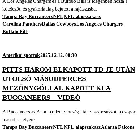
A Los Angeles Chargers és a Buffalo Bills is idegenben hozta a
kötelezőt, és gyakorlatilag bejutott a rájátszásba.
Tampa Bay Buccaneers
NFL
NFL-alapszakasz
Carolina Panthers
Dallas Cowboys
Los Angeles Chargers
Buffalo Bills
Amerikai sportok
2025.12.12. 08:30
PITTS HÁROM ELKAPOTT TD-JE UTÁN
UTOLSÓ MÁSODPERCES
MEZŐNYGÓLLAL KAPOTT KI A
BUCCANEERS – VIDEÓ
A Buccaneers az Atlanta elleni vereség után visszacsúszott a csoport
második helyére.
Tampa Bay Buccaneers
NFL
NFL-alapszakasz
Atlanta Falcons