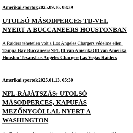
Amerikai sportok
2025.09.16. 08:39
UTOLSÓ MÁSODPERCES TD-VEL
NYERT A BUCCANEERS HOUSTONBAN
A Raiders tehetetlen volt a Los Angeles Chargers védelme ellen.
Tampa Bay Buccaneers
NFL
Itt van Amerika!
Itt van Amerika
Houston Texans
Los Angeles Chargers
Las Vegas Raiders
Amerikai sportok
2025.01.13. 05:30
NFL-RÁJÁTSZÁS: UTOLSÓ
MÁSODPERCES, KAPUFÁS
MEZŐNYGÓLLAL NYERT A
WASHINGTON