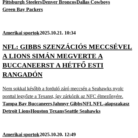
Pittsburgh Steelers
Denver Broncos
Dallas Cowboys
Green Bay Packers
Amerikai sportok
2025.10.21. 10:34
NFL: GIBBS SZENZÁCIÓS MECCSÉVEL
A LIONS SIMÁN MEGVERTE A
BUCCANEERST A HÉTFŐ ESTI
RANGADÓN
Nem sokkal később a forduló záró meccsén a Seahawks nyolc
ponttal legyőzte a Texanst, így zárkózik az NFC élmezőnyére.
Tampa Bay Buccaneers
Jahmyr Gibbs
NFL
NFL-alapszakasz
Detroit Lions
Houston Texans
Seattle Seahawks
Amerikai sportok
2025.10.20. 12:49