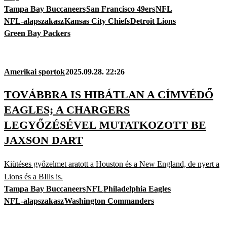
Tampa Bay Buccaneers
San Francisco 49ers
NFL
NFL-alapszakasz
Kansas City Chiefs
Detroit Lions
Green Bay Packers
Amerikai sportok
2025.09.28. 22:26
TOVÁBBRA IS HIBÁTLAN A CÍMVÉDŐ
EAGLES; A CHARGERS
LEGYŐZÉSÉVEL MUTATKOZOTT BE
JAXSON DART
Kiütéses győzelmet aratott a Houston és a New England, de nyert a
Lions és a BIlls is.
Tampa Bay Buccaneers
NFL
Philadelphia Eagles
NFL-alapszakasz
Washington Commanders