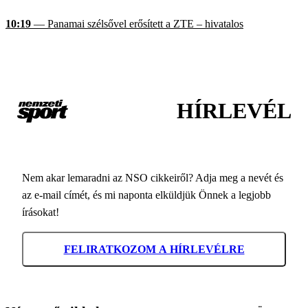
10:19
— Panamai szélsővel erősített a ZTE – hivatalos
HÍRLEVÉL
Nem akar lemaradni az NSO cikkeiről? Adja meg a nevét és
az e-mail címét, és mi naponta elküldjük Önnek a legjobb
írásokat!
FELIRATKOZOM A HÍRLEVÉLRE