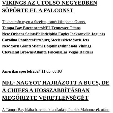
VIKINGS AZ UTOLSÓ NEGYEDBEN
SÖPÖRTE EL A FALCONST
Tükörsimán nyert a Steelers, ismét kikapott a Giants.
Tampa Bay Buccaneers
NFL
Tennessee Titans
New Orleans Saints
Philadelphia Eagles
Jacksonville Jaguars
Carolina Panthers
Pittsburg Steelers
New York Jets
New York Giants
Miami Dolphins
Minnesota Vikings
Cleveland Browns
Atlanta Falcons
Las Vegas Raiders
Amerikai sportok
2024.11.05. 08:03
NFL: NAGYOT HAJRÁZOTT A BUCS, DE
A CHIEFS A HOSSZABBÍTÁSBAN
MEGŐRIZTE VERETLENSÉGÉT
A Tampa Bay hiába harcolta ki a ráadást, Patrick Mahomesék utána