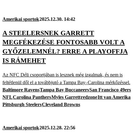
Amerikai sportok
2025.12.30. 14:42
A STEELERSNEK GARRETT
MEGFÉKEZÉSE FONTOSABB VOLT A
GYŐZELEMNÉL? ERRE A PLAYOFFJA
IS RÁMEHET
Az NFC Déli csoportjában is lesznek még izgalmak, és nem is
feltétlenül dől el a továbbjutó a Tampa Bay–Carolina mérkőzéssel.
Baltimore Ravens
Tampa Bay Buccaneers
San Francisco 49ers
NFL
Carolina Panthers
Myles Garrett
redzone
Itt van Amerika
Pittsburgh Steelers
Cleveland Browns
Amerikai sportok
2025.12.28. 22:56