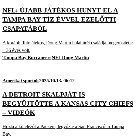
NFL: ÚJABB JÁTÉKOS HUNYT EL A
TAMPA BAY TÍZ ÉVVEL EZELŐTTI
CSAPATÁBÓL
A korábbi futójátékos, Doug Martin halálhírét családja megerősítette
– 36 éves volt.
Tampa Bay Buccaneers
NFL
Doug Martin
Amerikai sportok
2025.10.13. 06:12
A DETROIT SKALPJÁT IS
BEGYŰJTÖTTE A KANSAS CITY CHIEFS
– VIDEÓK
Hozta a kötelezőt a Packers; legyőzte a San Franciscót a Tampa
Bay.