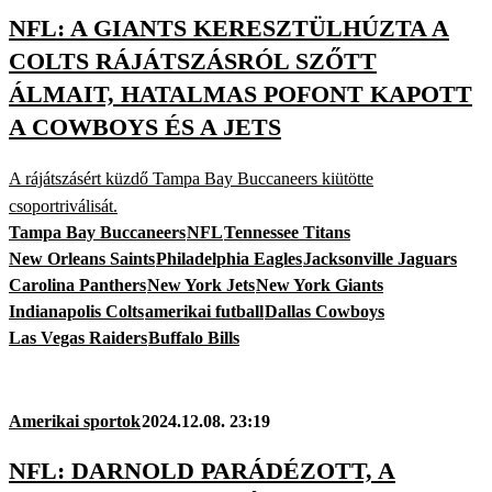
NFL: A GIANTS KERESZTÜLHÚZTA A
COLTS RÁJÁTSZÁSRÓL SZŐTT
ÁLMAIT, HATALMAS POFONT KAPOTT
A COWBOYS ÉS A JETS
A rájátszásért küzdő Tampa Bay Buccaneers kiütötte
csoportriválisát.
Tampa Bay Buccaneers
NFL
Tennessee Titans
New Orleans Saints
Philadelphia Eagles
Jacksonville Jaguars
Carolina Panthers
New York Jets
New York Giants
Indianapolis Colts
amerikai futball
Dallas Cowboys
Las Vegas Raiders
Buffalo Bills
Amerikai sportok
2024.12.08. 23:19
NFL: DARNOLD PARÁDÉZOTT, A