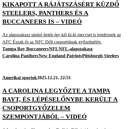
KIKAPOTT A RÁJÁTSZÁSÉRT KÜZDŐ
STEELERS, PANTHERS ÉS A
BUCCANEERS IS – VIDEÓ
Az alapszakasz utolsó hetén így két ki-ki meccset is rendeznek az
AFC Észak és az NFC Déli csoportjának győzelméért.
Tampa Bay Buccaneers
NFL
NFL-alapszakasz
Carolina Panthers
New England Patriots
Pittsburgh Steelers
Amerikai sportok
2025.12.21. 22:51
A CAROLINA LEGYŐZTE A TAMPA
BAYT, ÉS LÉPÉSELŐNYBE KERÜLT A
CSOPORTGYŐZELEM
SZEMPONTJÁBÓL – VIDEÓ