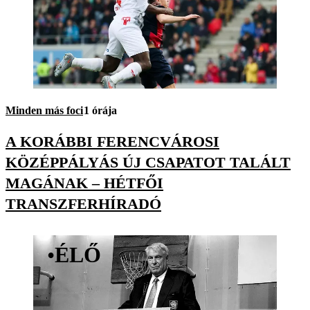
Minden más foci
1 órája
A KORÁBBI FERENCVÁROSI
KÖZÉPPÁLYÁS ÚJ CSAPATOT TALÁLT
MAGÁNAK – HÉTFŐI
TRANSZFERHÍRADÓ
•
ÉLŐ