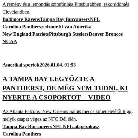
A remény és a lemondás szimfóniája Pittsburghben, rekorddöntés
Clevelandben.
Baltimore Ravens
Tampa Bay Buccaneers
NFL
Carolina Panthers
redzone
Itt van Amerika
New England Patriots
Pittsburgh Steelers
Denver Broncos
NCAA
Amerikai sportok
2026.01.04. 01:53
A TAMPA BAY LEGYŐZTE A
PANTHERST, DE MÉG NEM TUDNI, KI
NYERTE A CSOPORTOT – VIDEÓ
Az Atlanta Falcons–New Orleans Saints meccs kimenetelétől függ,
melyik csapat végez az NFC Dél élén.
Tampa Bay Buccaneers
NFL
NFL-alapszakasz
Carolina Panthers