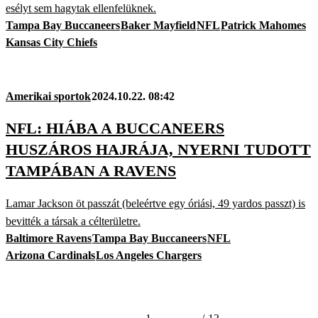
esélyt sem hagytak ellenfelüknek.
Tampa Bay Buccaneers
Baker Mayfield
NFL
Patrick Mahomes
Kansas City Chiefs
Amerikai sportok
2024.10.22. 08:42
NFL: HIÁBA A BUCCANEERS
HUSZÁROS HAJRÁJA, NYERNI TUDOTT
TAMPÁBAN A RAVENS
Lamar Jackson öt passzát (beleértve egy óriási, 49 yardos passzt) is
bevitték a társak a célterületre.
Baltimore Ravens
Tampa Bay Buccaneers
NFL
Arizona Cardinals
Los Angeles Chargers