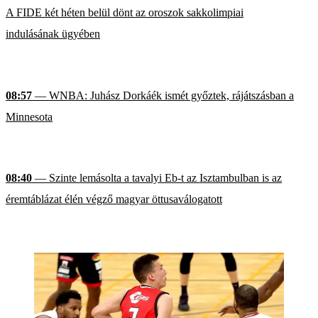
A FIDE két héten belül dönt az oroszok sakkolimpiai
indulásának ügyében
08:57
— WNBA: Juhász Dorkáék ismét győztek, rájátszásban a
Minnesota
08:40
— Szinte lemásolta a tavalyi Eb-t az Isztambulban is az
éremtáblázat élén végző magyar öttusaválogatott