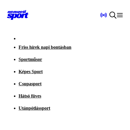
Friss hírek napi bontásban
Sportműsor
Képes Sport
Csupasport
Hátsó füves
Utánpótlássport