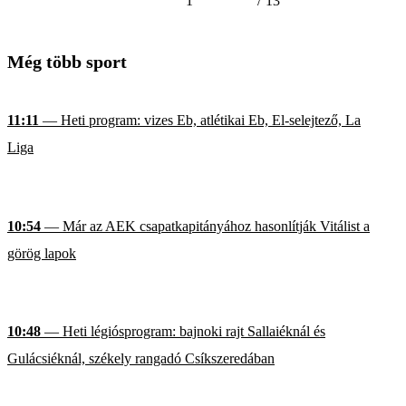
1
/
13
Még több sport
11:11
— Heti program: vizes Eb, atlétikai Eb, El-selejtező, La
Liga
10:54
— Már az AEK csapatkapitányához hasonlítják Vitálist a
görög lapok
10:48
— Heti légiósprogram: bajnoki rajt Sallaiéknál és
Gulácsiéknál, székely rangadó Csíkszeredában