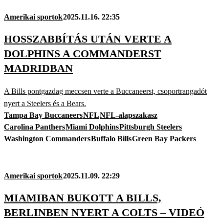
Amerikai sportok
2025.11.16. 22:35
HOSSZABBÍTÁS UTÁN VERTE A
DOLPHINS A COMMANDERST
MADRIDBAN
A Bills pontgazdag meccsen verte a Buccaneerst, csoportrangadót
nyert a Steelers és a Bears.
Tampa Bay Buccaneers
NFL
NFL-alapszakasz
Carolina Panthers
Miami Dolphins
Pittsburgh Steelers
Washington Commanders
Buffalo Bills
Green Bay Packers
Amerikai sportok
2025.11.09. 22:29
MIAMIBAN BUKOTT A BILLS,
BERLINBEN NYERT A COLTS – VIDEÓ