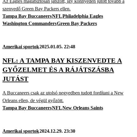
Az Eagles magabiztosan játszott, így könnyedén jutott tovább a
szenvedő Green Bay Packers ellen.
Tampa Bay Buccaneers
NFL
Philadelphia Eagles
Washington Commanders
Green Bay Packers
Amerikai sportok
2025.01.05. 22:48
NFL: A TAMPA BAY KISZENVEDTE A
GYŐZELMET ÉS A RÁJÁTSZÁSBA
JUTÁST
A Buccaneers csak az utolsó negyedben tudott fordítani a New
Orleans ellen, de végül győzött.
Tampa Bay Buccaneers
NFL
New Orleans Saints
Amerikai sportok
2024.12.29. 23:30