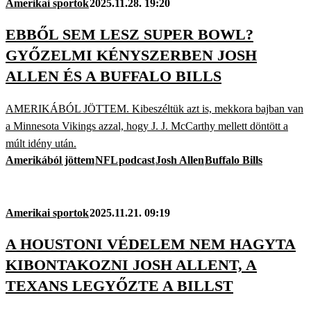
Amerikai sportok
2025.11.28. 19:20
EBBŐL SEM LESZ SUPER BOWL?
GYŐZELMI KÉNYSZERBEN JOSH
ALLEN ÉS A BUFFALO BILLS
AMERIKÁBÓL JÖTTEM. Kibeszéltük azt is, mekkora bajban van
a Minnesota Vikings azzal, hogy J. J. McCarthy mellett döntött a
múlt idény után.
Amerikából jöttem
NFL
podcast
Josh Allen
Buffalo Bills
Amerikai sportok
2025.11.21. 09:19
A HOUSTONI VÉDELEM NEM HAGYTA
KIBONTAKOZNI JOSH ALLENT, A
TEXANS LEGYŐZTE A BILLST