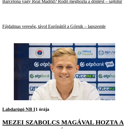
Barcelona vagy Real Madrid? Rodri meghozta a döntést – sajtóhír
Fájdalmas vereség, távol Európától a Górnik – lapszemle
Labdarúgó NB I
1 órája
MEZEI SZABOLCS MAGÁVAL HOZTA A