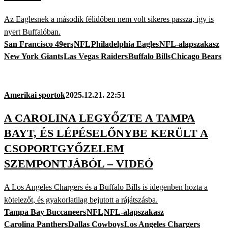
Az Eaglesnek a második félidőben nem volt sikeres passza, így is
nyert Buffalóban.
San Francisco 49ers
NFL
Philadelphia Eagles
NFL-alapszakasz
New York Giants
Las Vegas Raiders
Buffalo Bills
Chicago Bears
Amerikai sportok
2025.12.21. 22:51
A CAROLINA LEGYŐZTE A TAMPA
BAYT, ÉS LÉPÉSELŐNYBE KERÜLT A
CSOPORTGYŐZELEM
SZEMPONTJÁBÓL – VIDEÓ
A Los Angeles Chargers és a Buffalo Bills is idegenben hozta a
kötelezőt, és gyakorlatilag bejutott a rájátszásba.
Tampa Bay Buccaneers
NFL
NFL-alapszakasz
Carolina Panthers
Dallas Cowboys
Los Angeles Chargers