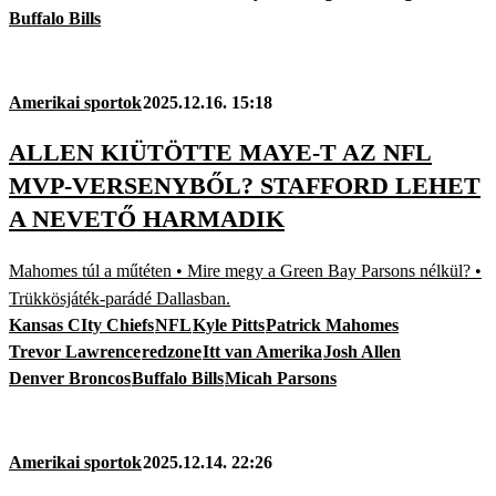
Buffalo Bills
Amerikai sportok
2025.12.16. 15:18
ALLEN KIÜTÖTTE MAYE-T AZ NFL
MVP-VERSENYBŐL? STAFFORD LEHET
A NEVETŐ HARMADIK
Mahomes túl a műtéten • Mire megy a Green Bay Parsons nélkül? •
Trükkösjáték-parádé Dallasban.
Kansas CIty Chiefs
NFL
Kyle Pitts
Patrick Mahomes
Trevor Lawrence
redzone
Itt van Amerika
Josh Allen
Denver Broncos
Buffalo Bills
Micah Parsons
Amerikai sportok
2025.12.14. 22:26