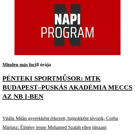
Minden más foci
8 órája
PÉNTEKI SPORTMŰSOR: MTK
BUDAPEST–PUSKÁS AKADÉMIA MECCS
AZ NB I-BEN
Vitális Milán gyerekként érkezett, bajnokként távozik; Corbu
Máriusz: Élmény lenne Mohamed Szalah ellen játszani