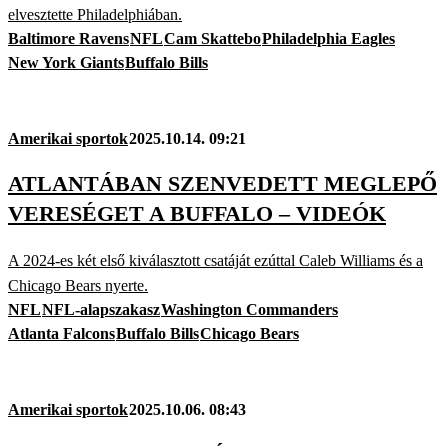
elvesztette Philadelphiában.
Baltimore Ravens
NFL
Cam Skattebo
Philadelphia Eagles
New York Giants
Buffalo Bills
Amerikai sportok
2025.10.14. 09:21
ATLANTÁBAN SZENVEDETT MEGLEPŐ
VERESÉGET A BUFFALO – VIDEÓK
A 2024-es két első kiválasztott csatáját ezúttal Caleb Williams és a
Chicago Bears nyerte.
NFL
NFL-alapszakasz
Washington Commanders
Atlanta Falcons
Buffalo Bills
Chicago Bears
Amerikai sportok
2025.10.06. 08:43