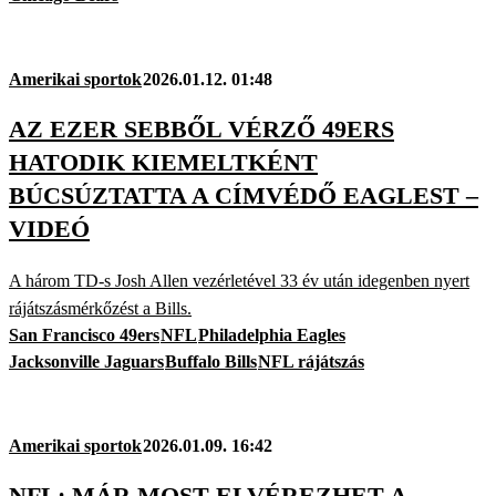
Amerikai sportok
2026.01.12. 01:48
AZ EZER SEBBŐL VÉRZŐ 49ERS
HATODIK KIEMELTKÉNT
BÚCSÚZTATTA A CÍMVÉDŐ EAGLEST –
VIDEÓ
A három TD-s Josh Allen vezérletével 33 év után idegenben nyert
rájátszásmérkőzést a Bills.
San Francisco 49ers
NFL
Philadelphia Eagles
Jacksonville Jaguars
Buffalo Bills
NFL rájátszás
Amerikai sportok
2026.01.09. 16:42
NFL: MÁR MOST ELVÉREZHET A