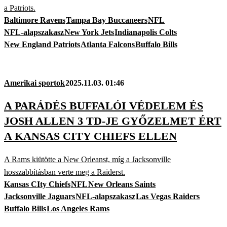
a Patriots.
Baltimore Ravens
Tampa Bay Buccaneers
NFL
NFL-alapszakasz
New York Jets
Indianapolis Colts
New England Patriots
Atlanta Falcons
Buffalo Bills
Amerikai sportok
2025.11.03. 01:46
A PARÁDÉS BUFFALÓI VÉDELEM ÉS
JOSH ALLEN 3 TD-JE GYŐZELMET ÉRT
A KANSAS CITY CHIEFS ELLEN
A Rams kiütötte a New Orleanst, míg a Jacksonville
hosszabbításban verte meg a Raiderst.
Kansas CIty Chiefs
NFL
New Orleans Saints
Jacksonville Jaguars
NFL-alapszakasz
Las Vegas Raiders
Buffalo Bills
Los Angeles Rams