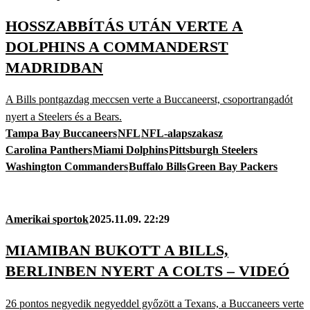
HOSSZABBÍTÁS UTÁN VERTE A
DOLPHINS A COMMANDERST
MADRIDBAN
A Bills pontgazdag meccsen verte a Buccaneerst, csoportrangadót
nyert a Steelers és a Bears.
Tampa Bay Buccaneers
NFL
NFL-alapszakasz
Carolina Panthers
Miami Dolphins
Pittsburgh Steelers
Washington Commanders
Buffalo Bills
Green Bay Packers
Amerikai sportok
2025.11.09. 22:29
MIAMIBAN BUKOTT A BILLS,
BERLINBEN NYERT A COLTS – VIDEÓ
26 pontos negyedik negyeddel győzött a Texans, a Buccaneers verte