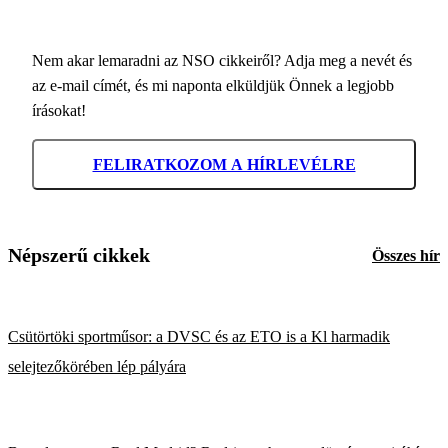
Nem akar lemaradni az NSO cikkeiről? Adja meg a nevét és
az e-mail címét, és mi naponta elküldjük Önnek a legjobb
írásokat!
FELIRATKOZOM A HÍRLEVÉLRE
Népszerű cikkek
Összes hír
Csütörtöki sportműsor: a DVSC és az ETO is a Kl harmadik
selejtezőkörében lép pályára