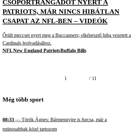
CSOPORTRANGADÓT NYERT A
PATRIOTS, MÁR NINCS HIBÁTLAN
CSAPAT AZ NFL-BEN – VIDEÓK
Őrült meccset nyert meg a Buccanners; elképesztő hiba vezetett a
Cardinals leolvadásához.
NFL
New England Patriots
Buffalo Bills
1
/
11
Még több sport
08:33
— Török Ágnes: Bármennyire is furcsa, már a
rutinosabbak közé tartozom