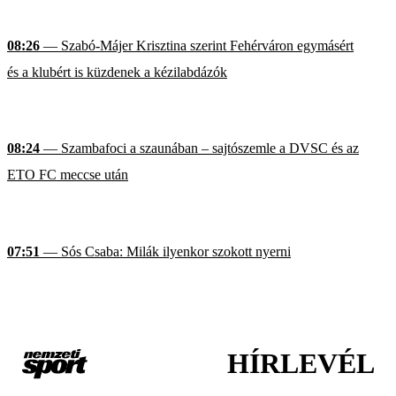
08:26
— Szabó-Májer Krisztina szerint Fehérváron egymásért
és a klubért is küzdenek a kézilabdázók
08:24
— Szambafoci a szaunában – sajtószemle a DVSC és az
ETO FC meccse után
07:51
— Sós Csaba: Milák ilyenkor szokott nyerni
HÍRLEVÉL