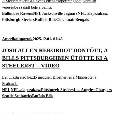
A Steelers nyerte a Ravens elleni csoportrangadót, váratlan
vereségbe szaladt bele a Saints.
Baltimore Ravens
NFL
Jacksonville Jaguars
NFL-alapszakasz
Pittsburgh Steelers
Buffalo Bills
Cincinnati Bengals
Amerikai sportok
2025.12.01. 01:48
JOSH ALLEN REKORDOT DÖNTÖTT, A
BILLS PITTSBURGHBEN ÜTÖTTE KI A
STEELERST – VIDEÓ
Lenullázta első kezdő meccsén Brosmert és a Minnesotát a
Seahawks
NFL
NFL-alapszakasz
Pittsburgh Steelers
Los Angeles Chargers
Seattle Seahawks
Buffalo Bills