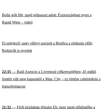
Bolla gólt lőtt, majd gólpasszt adott: Észtországban nyert a
Rapid Wien – videó
El-selejtező: nagy előnyt szerzett a Benfica a rájátszás előtt;
Redzicék is nyertek
22:35
— Raúl Asencio a Liverpool célkeresztjében; 45 millió
fontért vált meg kapusától a Man. City – ez történt csütörtökön a
transzferpiacon
21:32
— Férfi kézilabda ifjúsági Eb: nem jutott elődöntőbe a