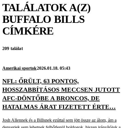
TALÁLATOK A(Z)
BUFFALO BILLS
CÍMKÉRE
209 találat
Amerikai sportok
2026.01.18. 05:43
NFL: ŐRÜLT, 63 PONTOS,
HOSSZABBÍTÁSOS MECCSEN JUTOTT
AFC-DÖNTŐBE A BRONCOS, DE
HATALMAS ÁRAT FIZETETT ÉRTE…
Josh Allennek és a Billsnek ezúttal sem jött össze az álom, ám a
denveriek sem lehetnek felhőtlenül boldogok, hiszen irányítójuk a