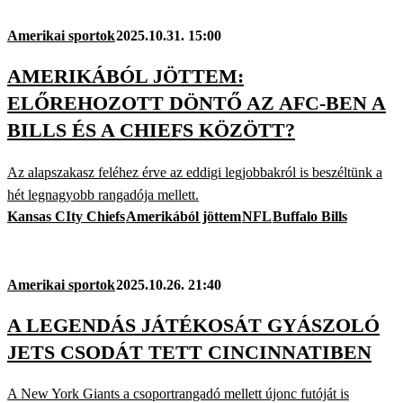
Amerikai sportok
2025.10.31. 15:00
AMERIKÁBÓL JÖTTEM:
ELŐREHOZOTT DÖNTŐ AZ AFC-BEN A
BILLS ÉS A CHIEFS KÖZÖTT?
Az alapszakasz feléhez érve az eddigi legjobbakról is beszéltünk a
hét legnagyobb rangadója mellett.
Kansas CIty Chiefs
Amerikából jöttem
NFL
Buffalo Bills
Amerikai sportok
2025.10.26. 21:40
A LEGENDÁS JÁTÉKOSÁT GYÁSZOLÓ
JETS CSODÁT TETT CINCINNATIBEN
A New York Giants a csoportrangadó mellett újonc futóját is