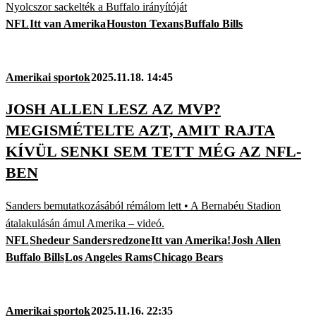
Nyolcszor sackelték a Buffalo irányítóját
NFL
Itt van Amerika
Houston Texans
Buffalo Bills
Amerikai sportok
2025.11.18. 14:45
JOSH ALLEN LESZ AZ MVP?
MEGISMÉTELTE AZT, AMIT RAJTA
KÍVÜL SENKI SEM TETT MÉG AZ NFL-
BEN
Sanders bemutatkozásából rémálom lett • A Bernabéu Stadion
átalakulásán ámul Amerika – videó.
NFL
Shedeur Sanders
redzone
Itt van Amerika!
Josh Allen
Buffalo Bills
Los Angeles Rams
Chicago Bears
Amerikai sportok
2025.11.16. 22:35