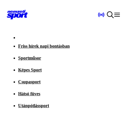
Friss hírek napi bontásban
Sportműsor
Képes Sport
Csupasport
Hátsó füves
Utánpótlássport