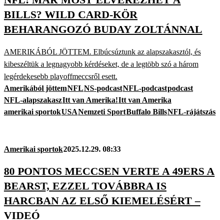
BILLS? WILD CARD-KÖR
BEHARANGOZÓ BUDAY ZOLTÁNNAL
AMERIKÁBÓL JÖTTEM. Elbúcsúztunk az alapszakasztól, és
kibeszéltük a legnagyobb kérdéseket, de a legtöbb szó a három
legérdekesebb playoffmeccsről esett.
Amerikából jöttem
NFL
NS-podcast
NFL-podcast
podcast
NFL-alapszakasz
Itt van Amerika!
Itt van Amerika
amerikai sportok
USA
Nemzeti Sport
Buffalo Bills
NFL-rájátszás
Amerikai sportok
2025.12.29. 08:33
80 PONTOS MECCSEN VERTE A 49ERS A
BEARST, EZZEL TOVÁBBRA IS
HARCBAN AZ ELSŐ KIEMELÉSÉRT –
VIDEÓ