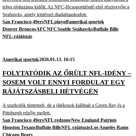
teljes rájátszásra kidőlt. Az NFC-főcsoportdöntő első résztvevője a
Seahawks, amely kiütéssel diadalmaskodott.
San Francisco 49ers
NFL
playoff
amerikai sportok
Denver Broncos
AFC
NFC
Seattle Seahawks
Buffalo Bills
NFL-rájátszás
Amerikai sportok
2026.01.13. 16:15
FOLYTATÓDIK AZ ŐRÜLT NFL-IDÉNY –
SOSEM VOLT ENNYI FORDULAT EGY
RÁJÁTSZÁSBELI HÉTVÉGÉN
A szurkolók tüntetnek, de a játékosok kiállnak a Green Bay és a
Pittsburgh edzője mellett.
San Francisco 49ers
NFL
redzone
New England Patriots
Houston Texans
Buffalo Bills
NFL rájátszás
Los Angeles Rams
Chicago Bears