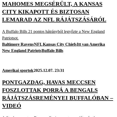
MAHOMES MEGSÉRÜLT, A KANSAS
CITY KIKAPOTT ÉS BIZTOSAN
LEMARAD AZ NFL RÁJÁTSZÁSÁRÓL
A Buffalo Bills 21 pontos hátrányból legyőzte a New England
Patriotsot.
Baltimore Ravens
NFL
Kansas City Chiefs
Itt van Amerika
New England Patriots
Buffalo Bills
Amerikai sportok
2025.12.07. 23:31
PONTGAZDAG, HAVAS MECCSEN
FOSZLOTTAK PORRÁ A BENGALS
RÁJÁTSZÁSREMÉNYEI BUFFALÓBAN –
VIDEÓ