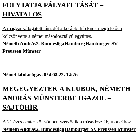
FOLYTATJA PÁLYAFUTÁSÁT –
HIVATALOS
A magyar válogatott támadót a korábbi híreknek megfelelően
kölcsönvette a német másodosztályú együttes.
Németh András
2. Bundesliga
Hamburg
Hamburger SV
Preussen Münster
Német labdarúgás
2024.08.22. 14:26
MEGEGYEZTEK A KLUBOK, NÉMETH
ANDRÁS MÜNSTERBE IGAZOL –
SAJTÓHÍR
A 21 éves center kölcsönben szerződik a másodosztály újoncához.
Németh András
2. Bundesliga
Hamburger SV
Preussen Münster