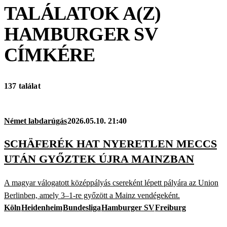
TALÁLATOK A(Z)
HAMBURGER SV
CÍMKÉRE
137 találat
Német labdarúgás
2026.05.10. 21:40
SCHÄFERÉK HAT NYERETLEN MECCS
UTÁN GYŐZTEK ÚJRA MAINZBAN
A magyar válogatott középpályás csereként lépett pályára az Union
Berlinben, amely 3–1-re győzött a Mainz vendégeként.
Köln
Heidenheim
Bundesliga
Hamburger SV
Freiburg