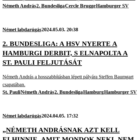
Németh András
2. Bundesliga
Cercle Brugge
Hamburger SV
Német labdarúgás
2024.05.03. 20:38
2. BUNDESLIGA: A HSV NYERTE A
HAMBURGI DERBIT, S ELNAPOLTA A
ST. PAULI FELJUTÁSÁT
Németh András a hosszabbításban lépett pályára Steffen Baumgart
csapatában.
St. Pauli
Németh András
2. Bundesliga
Hamburg
Hamburger SV
Német labdarúgás
2024.04.05. 17:32
„NÉMETH ANDRÁSNAK AZT KELL
ELHINNIE, AMIT MONDOK NEKI, NEM