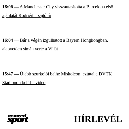
16:08
— A Manchester City visszautasította a Barcelona első
ajánlatát Rodriért – sajtóhír
16:04
— Bár a végén izgulhatott a Bayern Hongkongban,
alapvetően simán verte a Villát
15:47
— Újabb szurkolói balhé Miskolcon, ezúttal a DVTK
Stadionon belül – videó
HÍRLEVÉL