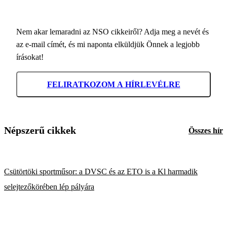
Nem akar lemaradni az NSO cikkeiről? Adja meg a nevét és
az e-mail címét, és mi naponta elküldjük Önnek a legjobb
írásokat!
FELIRATKOZOM A HÍRLEVÉLRE
Népszerű cikkek
Összes hír
Csütörtöki sportműsor: a DVSC és az ETO is a Kl harmadik
selejtezőkörében lép pályára