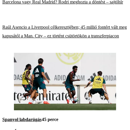
Barcelona vagy Real Madrid? Rodri meghozta a döntést – sajtóhír
Raúl Asencio a Liverpool célkeresztjében; 45 millió fontért vált meg
kapusától a Man. City – ez történt csütörtökön a transzferpiacon
Spanyol labdarúgás
45 perce