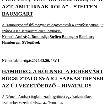
AZT, AMIT ÍRNAK RÓLA” – STEFFEN
BAUMGART
A Hamburgot erősítő magyar válogatott csatár a kezdőcsapatban jut
szóhoz a Kaiserslautern elleni bajnokin.
Németh András
2. Bundesliga
Steffen Baumgart
Hamburg
Hamburger SV
légiósok
Német labdarúgás
2024.02.20. 13:11
HAMBURG: A KÖLNNEL A FEHÉRVÁRT
BÚCSÚZTATÓ SVÁJCI SAPKÁS TRÉNER
AZ ÚJ VEZETŐEDZŐ – HIVATALOS
A Németh Andrást foglalkoztató együttest egy karizmatikus
szakember vezetheti vissza az élvonalba.