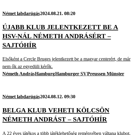
Német labdarúgás
2024.08.21. 08:20
ÚJABB KLUB JELENTKEZETT BE A
HSV-NÁL NÉMETH ANDRÁSÉRT –
SAJTÓHÍR
Elsőként a Cercle Bruges jelentkezett be a magyar centerért, de már
nem ők az egyedüli kérők.
Németh András
Hamburg
Hamburger SV
Preussen Münster
Német labdarúgás
2024.08.12. 09:30
BELGA KLUB VEHETI KÖLCSÖN
NÉMETH ANDRÁST – SAJTÓHÍR
A 22 éves játékos a több játéklehetőség reményében váltana klubot.