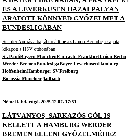
ÉS A LEVERKUSEN HAZAI PÁLYÁN
ARATOTT KÖNNYED GYŐZELMET A
BUNDESLIGÁBAN
Schäfer András a hajrában állt be az Union Berlinbe, csapata
kikapott a HSV otthonában.
St. Pauli
Bayern München
Eintracht Frankfurt
Union Berlin
Werder Bremen
Bundesliga
Bayer Leverkusen
Hamburg
Hoffenheim
Hamburger SV
Freiburg
Borussia Mönchengladbach
Német labdarúgás
2025.12.07. 17:51
LÁTVÁNYOS, SARKAZÓS GÓL IS
KELLETT A HAMBURG WERDER
BREMEN ELLENI GYŐZELMÉHEZ