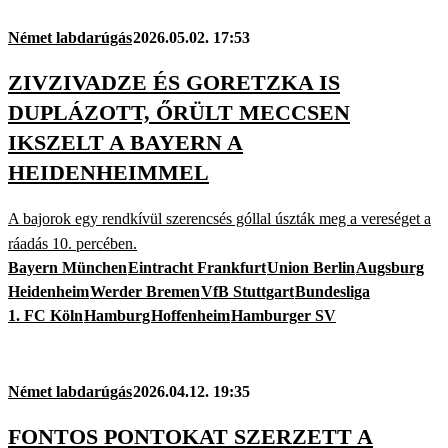
Német labdarúgás
2026.05.02. 17:53
ZIVZIVADZE ÉS GORETZKA IS
DUPLÁZOTT, ŐRÜLT MECCSEN
IKSZELT A BAYERN A
HEIDENHEIMMEL
A bajorok egy rendkívül szerencsés góllal úszták meg a vereséget a
ráadás 10. percében.
Bayern München
Eintracht Frankfurt
Union Berlin
Augsburg
Heidenheim
Werder Bremen
VfB Stuttgart
Bundesliga
1. FC Köln
Hamburg
Hoffenheim
Hamburger SV
Német labdarúgás
2026.04.12. 19:35
FONTOS PONTOKAT SZERZETT A