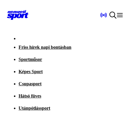
Friss hírek napi bontásban
Sportműsor
Képes Sport
Csupasport
Hátsó füves
Utánpótlássport