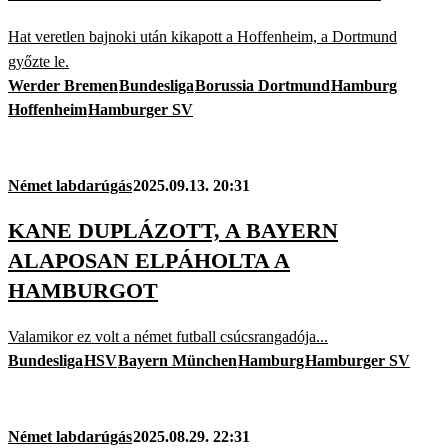
Hat veretlen bajnoki után kikapott a Hoffenheim, a Dortmund
győzte le.
Werder Bremen
Bundesliga
Borussia Dortmund
Hamburg
Hoffenheim
Hamburger SV
Német labdarúgás
2025.09.13. 20:31
KANE DUPLÁZOTT, A BAYERN
ALAPOSAN ELPÁHOLTA A
HAMBURGOT
Valamikor ez volt a német futball csúcsrangadója...
Bundesliga
HSV
Bayern München
Hamburg
Hamburger SV
Német labdarúgás
2025.08.29. 22:31