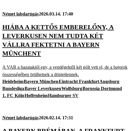
Német labdarúgás
2026.03.14. 17:40
HIÁBA A KETTŐS EMBERELŐNY, A
LEVERKUSEN NEM TUDTA KÉT
VÁLLRA FEKTETNI A BAYERN
MÜNCHENT
A VAR a hazaiaktól egy, a vendégektől két gólt vett el, de a bajorok
összességében örülhetnek a döntetlennek.
Heideheim
Bayern München
Eintracht Frankfurt
Augsburg
Bundesliga
Bayer Leverkusen
Wolfsburg
Borussia Dortmund
1. FC Köln
Hoffenheim
Hamburger SV
Német labdarúgás
2026.02.14. 17:31
A BAYERN BRÉMÁBAN, A FRANKFURT