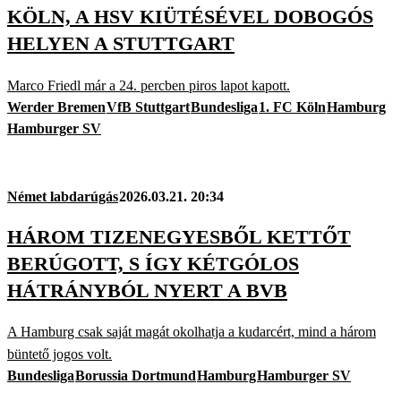
KÖLN, A HSV KIÜTÉSÉVEL DOBOGÓS
HELYEN A STUTTGART
Marco Friedl már a 24. percben piros lapot kapott.
Werder Bremen
VfB Stuttgart
Bundesliga
1. FC Köln
Hamburg
Hamburger SV
Német labdarúgás
2026.03.21. 20:34
HÁROM TIZENEGYESBŐL KETTŐT
BERÚGOTT, S ÍGY KÉTGÓLOS
HÁTRÁNYBÓL NYERT A BVB
A Hamburg csak saját magát okolhatja a kudarcért, mind a három
büntető jogos volt.
Bundesliga
Borussia Dortmund
Hamburg
Hamburger SV