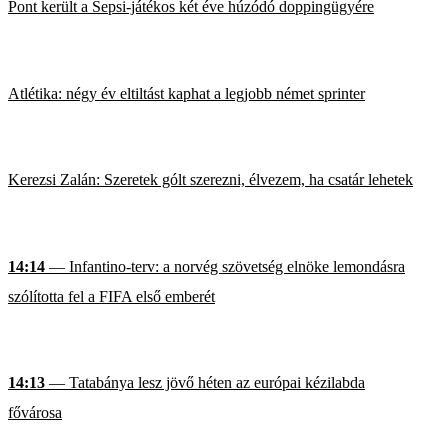
Pont került a Sepsi-játékos két éve húzódó doppingügyére
Atlétika: négy év eltiltást kaphat a legjobb német sprinter
Kerezsi Zalán: Szeretek gólt szerezni, élvezem, ha csatár lehetek
14:14
— Infantino-terv: a norvég szövetség elnöke lemondásra
szólította fel a FIFA első emberét
14:13
— Tatabánya lesz jövő héten az európai kézilabda
fővárosa