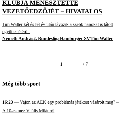
KLUBJA MENESZTETTE
VEZETŐEDZŐJÉT – HIVATALOS
Tim Walter két és fél év után távozik a szebb napokat is látott
együttes éléről.
Németh András
2. Bundesliga
Hamburger SV
Tim Walter
1
/
7
Még több sport
16:23
— Vajon az AEK egy problémás játékost vásárolt meg? –
A 10-es mez Vitális Milánról