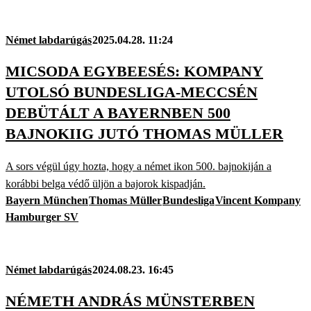
Német labdarúgás
2025.04.28. 11:24
MICSODA EGYBEESÉS: KOMPANY
UTOLSÓ BUNDESLIGA-MECCSÉN
DEBÜTÁLT A BAYERNBEN 500
BAJNOKIIG JUTÓ THOMAS MÜLLER
A sors végül úgy hozta, hogy a német ikon 500. bajnokiján a
korábbi belga védő üljön a bajorok kispadján.
Bayern München
Thomas Müller
Bundesliga
Vincent Kompany
Hamburger SV
Német labdarúgás
2024.08.23. 16:45
NÉMETH ANDRÁS MÜNSTERBEN