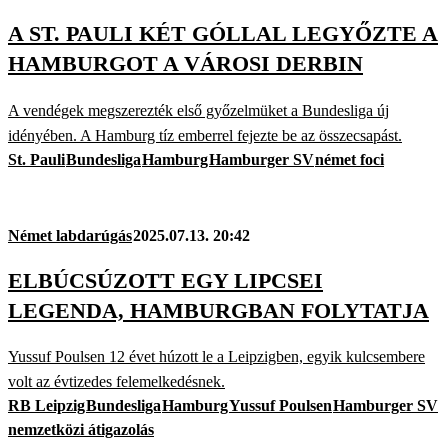
A ST. PAULI KÉT GÓLLAL LEGYŐZTE A
HAMBURGOT A VÁROSI DERBIN
A vendégek megszerezték első győzelmüket a Bundesliga új
idényében. A Hamburg tíz emberrel fejezte be az összecsapást.
St. Pauli
Bundesliga
Hamburg
Hamburger SV
német foci
Német labdarúgás
2025.07.13. 20:42
ELBÚCSÚZOTT EGY LIPCSEI
LEGENDA, HAMBURGBAN FOLYTATJA
Yussuf Poulsen 12 évet húzott le a Leipzigben, egyik kulcsembere
volt az évtizedes felemelkedésnek.
RB Leipzig
Bundesliga
Hamburg
Yussuf Poulsen
Hamburger SV
nemzetközi átigazolás