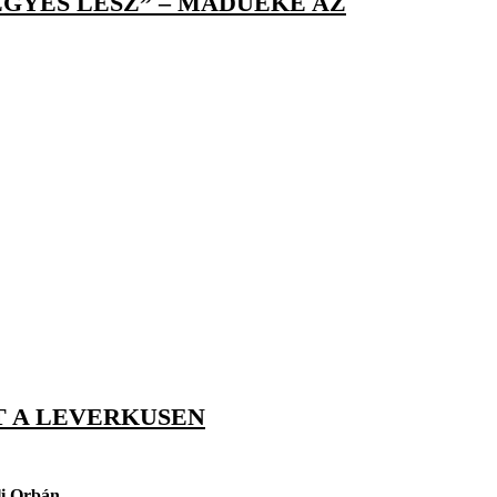
GYES LESZ” – MADUEKE AZ
T A LEVERKUSEN
li Orbán