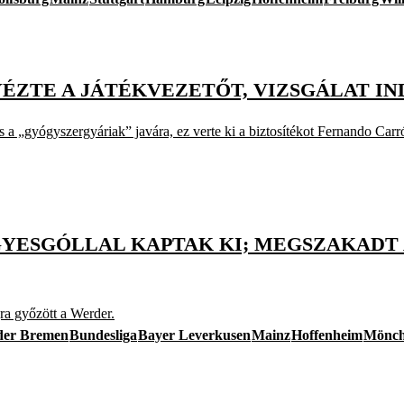
ÉZTE A JÁTÉKVEZETŐT, VIZSGÁLAT IN
s a „gyógyszergyáriak” javára, ez verte ki a biztosítékot Fernando Carr
EGYESGÓLLAL KAPTAK KI; MEGSZAKADT
ra győzött a Werder.
er Bremen
Bundesliga
Bayer Leverkusen
Mainz
Hoffenheim
Mönch