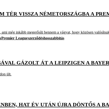
EM TÉR VISSZA NÉMETORSZÁGBA A PR
a, ami még inkább megerősíti bennem a vágyat, hogy közösen valósítsuk
n
Premier League
szerződéshosszabbítás
ÁVAL GÁZOLT ÁT A LEIPZIGEN A BAYE
don ült.
NBEN, HAT ÉV UTÁN ÚJRA DÖNTŐS A 