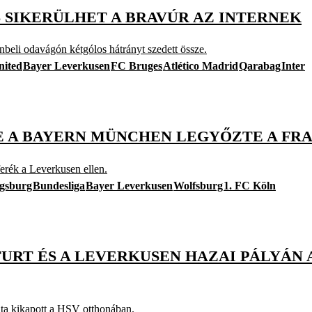
 SIKERÜLHET A BRAVÚR AZ INTERNEK
nbeli odavágón kétgólos hátrányt szedett össze.
nited
Bayer Leverkusen
FC Bruges
Atlético Madrid
Qarabag
Inter
DE A BAYERN MÜNCHEN LEGYŐZTE A F
rék a Leverkusen ellen.
gsburg
Bundesliga
Bayer Leverkusen
Wolfsburg
1. FC Köln
FURT ÉS A LEVERKUSEN HAZAI PÁLYÁN
ata kikapott a HSV otthonában.