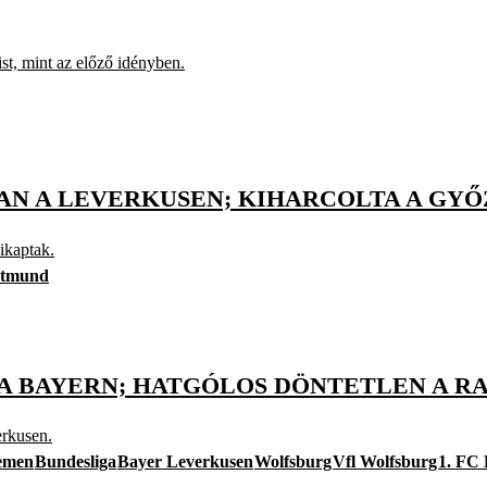
st, mint az előző idényben.
 A LEVERKUSEN; KIHARCOLTA A GYŐZ
ikaptak.
rtmund
A BAYERN; HATGÓLOS DÖNTETLEN A RA
erkusen.
emen
Bundesliga
Bayer Leverkusen
Wolfsburg
Vfl Wolfsburg
1. FC 