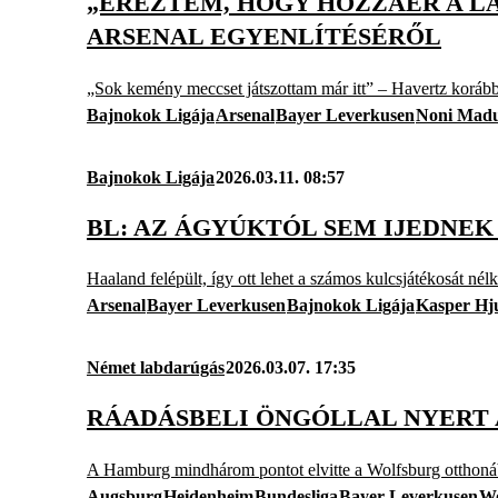
„ÉREZTEM, HOGY HOZZÁÉR A LÁ
ARSENAL EGYENLÍTÉSÉRŐL
„Sok kemény meccset játszottam már itt” – Havertz korábbi 
Bajnokok Ligája
Arsenal
Bayer Leverkusen
Noni Mad
Bajnokok Ligája
2026.03.11. 08:57
BL: AZ ÁGYÚKTÓL SEM IJEDNE
Haaland felépült, így ott lehet a számos kulcsjátékosát nél
Arsenal
Bayer Leverkusen
Bajnokok Ligája
Kasper Hj
Német labdarúgás
2026.03.07. 17:35
RÁADÁSBELI ÖNGÓLLAL NYERT 
A Hamburg mindhárom pontot elvitte a Wolfsburg otthonából
Augsburg
Heidenheim
Bundesliga
Bayer Leverkusen
Wo