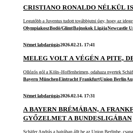
CRISTIANO RONALDO NÉLKÜL IS
Legutóbb a Juventus tudott továbbjutni úgy, hogy az idege
Olympiakosz
Bodö/Glimt
Bajnokok Ligája
Newcastle U
Német labdarúgás
2026.02.21. 17:41
MELEG VOLT A VÉGÉN A PITE, 
Ollózós gól a Köln–Hoffenheimen, odahaza nyertek Schäfe
Bayern München
Eintracht Frankfurt
Union Berlin
Au
Német labdarúgás
2026.02.14. 17:31
A BAYERN BRÉMÁBAN, A FRANK
GYŐZELMET A BUNDESLIGÁBAN
Schäfer András a hajrában állt be az Union Berlinbe, csap