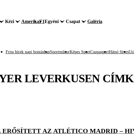
Kézi
Amerika
F1
Egyéni
Csapat
Galéria
Friss hírek napi bontásban
Sportműsor
Képes Sport
Csupasport
Hátsó füves
Utá
YER LEVERKUSEN
CÍMK
ERŐSÍTETT AZ ATLÉTICO MADRID – HI