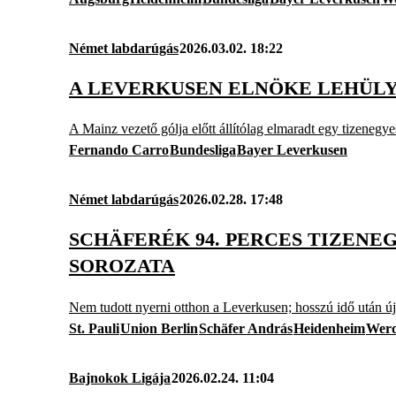
Német labdarúgás
2026.03.02. 18:22
A LEVERKUSEN ELNÖKE LEHÜLY
A Mainz vezető gólja előtt állítólag elmaradt egy tizenegye
Fernando Carro
Bundesliga
Bayer Leverkusen
Német labdarúgás
2026.02.28. 17:48
SCHÄFERÉK 94. PERCES TIZEN
SOROZATA
Nem tudott nyerni otthon a Leverkusen; hosszú idő után új
St. Pauli
Union Berlin
Schäfer András
Heidenheim
Werd
Bajnokok Ligája
2026.02.24. 11:04