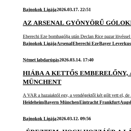
Bajnokok Ligája
2026.03.17. 22:51
AZ ARSENAL GYÖNYÖRŰ GÓLOK
Eberechi Eze bombagólja után Declan Rice pazar lövéssel b
Bajnokok Ligája
Arsenal
Eberechi Eze
Bayer Leverku
Német labdarúgás
2026.03.14. 17:40
HIÁBA A KETTŐS EMBERELŐNY,
MÜNCHENT
A VAR a hazaiaktól egy, a vendégektől két gólt vett el, de
Heideheim
Bayern München
Eintracht Frankfurt
Augs
Bajnokok Ligája
2026.03.12. 09:56