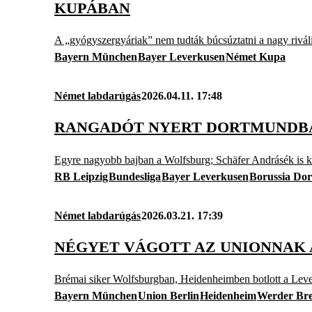
KUPÁBAN
A „gyógyszergyáriak” nem tudták búcsúztatni a nagy riváli
Bayern München
Bayer Leverkusen
Német Kupa
Német labdarúgás
2026.04.11. 17:48
RANGADÓT NYERT DORTMUNDBAN
Egyre nagyobb bajban a Wolfsburg; Schäfer Andrásék is k
RB Leipzig
Bundesliga
Bayer Leverkusen
Borussia Do
Német labdarúgás
2026.03.21. 17:39
NÉGYET VÁGOTT AZ UNIONNAK 
Brémai siker Wolfsburgban, Heidenheimben botlott a Lev
Bayern München
Union Berlin
Heidenheim
Werder Br