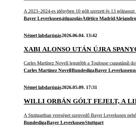
A 2023–2024-es idényben 10 gólt szerzett és 13 gólpasszt a
Bayer Leverkusen
átigazolás
Atlético Madrid
Alejandr
Német labdarúgás
2026.06.04. 13:42
XABI ALONSO UTÁN ÚJRA SPANY
Carles Martínez Novell legutóbb a Toulouse csapatánál dol
Carles Martínez Novell
Bundesliga
Bayer Leverkusen
n
Német labdarúgás
2026.05.09. 17:31
WILLI ORBÁN GÓLT FEJELT, A 
A Stuttgartban vereséget szenvedő Bayer Leverkusen nehéz 
Bundesliga
Bayer Leverkusen
Stuttgart