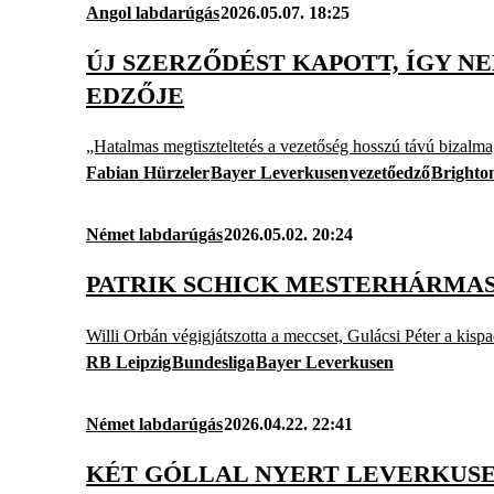
Angol labdarúgás
2026.05.07. 18:25
ÚJ SZERZŐDÉST KAPOTT, ÍGY N
EDZŐJE
„Hatalmas megtiszteltetés a vezetőség hosszú távú bizalm
Fabian Hürzeler
Bayer Leverkusen
vezetőedző
Brighto
Német labdarúgás
2026.05.02. 20:24
PATRIK SCHICK MESTERHÁRMAS
Willi Orbán végigjátszotta a meccset, Gulácsi Péter a kispa
RB Leipzig
Bundesliga
Bayer Leverkusen
Német labdarúgás
2026.04.22. 22:41
KÉT GÓLLAL NYERT LEVERKUSE