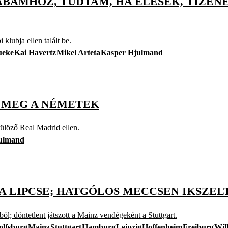
BAMHOZ, TUDTAM, HA ELESEK, TIZENE
klubja ellen talált be.
ueke
Kai Havertz
Mikel Arteta
Kasper Hjulmand
K MEG A NÉMETEK
külöző Real Madrid ellen.
ulmand
A LIPCSE; HATGÓLOS MECCSEN IKSZEL
; döntetlent játszott a Mainz vendégeként a Stuttgart.
lfsburg
Mainz
Stuttgart
Hamburg
Leipzig
Hoffenheim
Freiburg
Wil