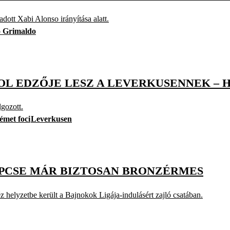
dott Xabi Alonso irányítása alatt.
o Grimaldo
OL EDZŐJE LESZ A LEVERKUSENNEK – 
gozott.
émet foci
Leverkusen
LIPCSE MÁR BIZTOSAN BRONZÉRMES
helyzetbe került a Bajnokok Ligája-indulásért zajló csatában.