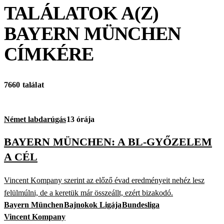
TALÁLATOK A(Z)
BAYERN MÜNCHEN
CÍMKÉRE
7660 találat
Német labdarúgás
13 órája
BAYERN MÜNCHEN: A BL-GYŐZELEM
A CÉL
Vincent Kompany szerint az előző évad eredményeit nehéz lesz
felülmúlni, de a keretük már összeállt, ezért bizakodó.
Bayern München
Bajnokok Ligája
Bundesliga
Vincent Kompany