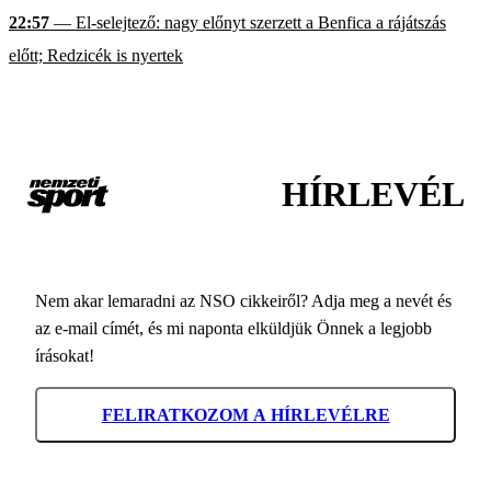
22:57
— El-selejtező: nagy előnyt szerzett a Benfica a rájátszás
előtt; Redzicék is nyertek
HÍRLEVÉL
Nem akar lemaradni az NSO cikkeiről? Adja meg a nevét és
az e-mail címét, és mi naponta elküldjük Önnek a legjobb
írásokat!
FELIRATKOZOM A HÍRLEVÉLRE