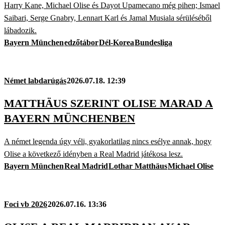
Harry Kane, Michael Olise és Dayot Upamecano még pihen; Ismael
Saibari, Serge Gnabry, Lennart Karl és Jamal Musiala sérüléséből
lábadozik.
Bayern München
edzőtábor
Dél-Korea
Bundesliga
Német labdarúgás
2026.07.18. 12:39
MATTHÄUS SZERINT OLISE MARAD A
BAYERN MÜNCHENBEN
A német legenda úgy véli, gyakorlatilag nincs esélye annak, hogy
Olise a következő idényben a Real Madrid játékosa lesz.
Bayern München
Real Madrid
Lothar Matthäus
Michael Olise
Foci vb 2026
2026.07.16. 13:36