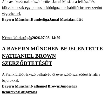
A beavatkozásnak köszönhetően Jamal Musiala a felkészülési
időszakot csak egy pontosan kidolgozott rehabilitációs terv szerint
végezheti el.
Bayern München
Bundesliga
Jamal Musiala
műtét
Német labdarúgás
2026.07.03. 14:29
A BAYERN MÜNCHEN BEJELENTETTE
NATHANIEL BROWN
SZERZŐDTETÉSÉT
A Frankfurtból érkező balhátvéd öt évre szóló szerződést írt alá a
bajorokkal.
Bayern München
Nathaniel Brown
Bundesliga
nemzetközi átigazolás