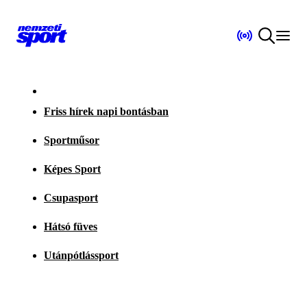
Friss hírek napi bontásban
Sportműsor
Képes Sport
Csupasport
Hátsó füves
Utánpótlássport