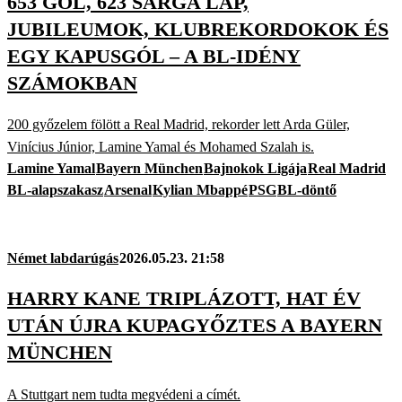
653 GÓL, 623 SÁRGA LAP,
JUBILEUMOK, KLUBREKORDOKOK ÉS
EGY KAPUSGÓL – A BL-IDÉNY
SZÁMOKBAN
200 győzelem fölött a Real Madrid, rekorder lett Arda Güler,
Vinícius Júnior, Lamine Yamal és Mohamed Szalah is.
Lamine Yamal
Bayern München
Bajnokok Ligája
Real Madrid
BL-alapszakasz
Arsenal
Kylian Mbappé
PSG
BL-döntő
Német labdarúgás
2026.05.23. 21:58
HARRY KANE TRIPLÁZOTT, HAT ÉV
UTÁN ÚJRA KUPAGYŐZTES A BAYERN
MÜNCHEN
A Stuttgart nem tudta megvédeni a címét.