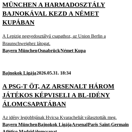
MÜNCHEN A HARMADOSZTÁLY
BAJNOKÁVAL KEZD A NÉMET
KUPÁBAN
A Lepizig negyedosztályú csapathoz, az Union Berlin a
Braunschweighez látogat.
Bayern München
Osnabrück
Német Kupa
Bajnokok Ligája
2026.05.31. 18:34
A PSG-T ÖT, AZ ARSENALT HÁROM
JÁTÉKOS KÉPVISELI A BL-IDÉNY
ÁLOMCSAPATÁBAN
Az idény legjobbjának Hvicsa Kvaracheliát választották meg.
Bayern München
Bajnokok Ligája
Arsenal
Paris Saint-Germain
Atlético Madrid
álomcsapat