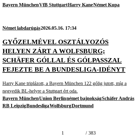
Bayern München
VfB Stuttgart
Harry Kane
Német Kupa
Német labdarúgás
2026.05.16. 17:34
GYŐZELMÉVEL OSZTÁLYOZÓS
HELYEN ZÁRT A WOLFSBURG;
SCHÄFER GÓLLAL ÉS GÓLPASSZAL
FEJEZTE BE A BUNDESLIGA-IDÉNYT
Harry Kane triplázott, a Bayern München 122 gólig jutott, míg a
negyedik BL-helyre a Stuttgart ért oda.
Bayern München
Union Berlin
német bajnokság
Schäfer András
RB Leipzig
Bundesliga
Wolfsburg
Dortmund
1
/
383