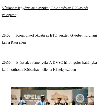
Vízilabda: legyőzte az olaszokat, Eb-döntős az U20-as női
válogatott
20:53
— Korai öngól okozta az ETO vesztét, Győrben fordítani
kell a Riga ellen
20:50
— Elúsztak a remények? A DVSC háromgólos hátrányba
került otthon a Köbenhavn ellen a Kl-selejtezőben