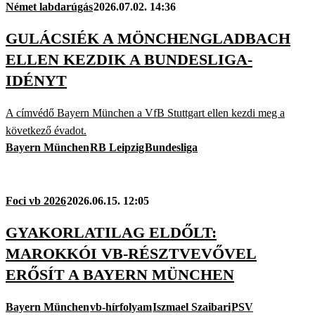
Német labdarúgás
2026.07.02. 14:36
GULÁCSIÉK A MÖNCHENGLADBACH
ELLEN KEZDIK A BUNDESLIGA-
IDÉNYT
A címvédő Bayern München a VfB Stuttgart ellen kezdi meg a
következő évadot.
Bayern München
RB Leipzig
Bundesliga
Foci vb 2026
2026.06.15. 12:05
GYAKORLATILAG ELDŐLT:
MAROKKÓI VB-RÉSZTVEVŐVEL
ERŐSÍT A BAYERN MÜNCHEN
Bayern München
vb-hírfolyam
Iszmael Szaibari
PSV