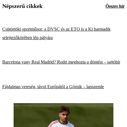
Népszerű cikkek
Összes hír
Csütörtöki sportműsor: a DVSC és az ETO is a Kl harmadik
selejtezőkörében lép pályára
Barcelona vagy Real Madrid? Rodri meghozta a döntést – sajtóhír
Fájdalmas vereség, távol Európától a Górnik – lapszemle