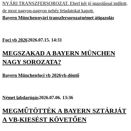
NYÁRI TRANSZFERSOROZAT. Eberl két jó igazolással indított,
de most nagyon-nagyon nehéz feladatokat kapott.
Bayern München
nyári transzfersorozat
német átigazolás
Foci vb 2026
2026.07.15. 14:31
MEGSZAKAD A BAYERN MÜNCHEN
NAGY SOROZATA?
Bayern München
foci vb 2026
vb-döntő
Német labdarúgás
2026.07.06. 13:36
MEGMŰTÖTTÉK A BAYERN SZTÁRJÁT
A VB-KIESÉST KÖVETŐEN