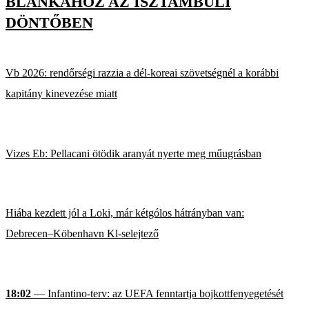
BLANKÁHOZ AZ ISZTAMBULI
DÖNTŐBEN
Vb 2026: rendőrségi razzia a dél-koreai szövetségnél a korábbi
kapitány kinevezése miatt
Vizes Eb: Pellacani ötödik aranyát nyerte meg műugrásban
Hiába kezdett jól a Loki, már kétgólos hátrányban van:
Debrecen–Köbenhavn Kl-selejtező
18:02
— Infantino-terv: az UEFA fenntartja bojkottfenyegetését