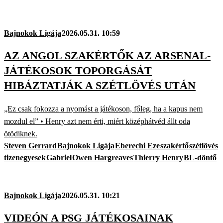
Bajnokok Ligája
2026.05.31. 10:59
AZ ANGOL SZAKÉRTŐK AZ ARSENAL-
JÁTÉKOSOK TOPORGÁSÁT
HIBÁZTATJÁK A SZÉTLÖVÉS UTÁN
„Ez csak fokozza a nyomást a játékoson, főleg, ha a kapus nem
mozdul el” • Henry azt nem érti, miért középhátvéd állt oda
ötödiknek.
Steven Gerrard
Bajnokok Ligája
Eberechi Eze
szakértő
szétlövés
tizenegyesek
Gabriel
Owen Hargreaves
Thierry Henry
BL-döntő
Bajnokok Ligája
2026.05.31. 10:21
VIDEÓN A PSG JÁTÉKOSAINAK