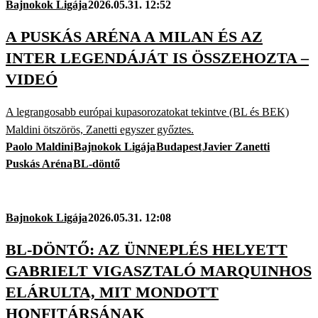
Bajnokok Ligája
2026.05.31. 12:52
A PUSKÁS ARÉNA A MILAN ÉS AZ
INTER LEGENDÁJÁT IS ÖSSZEHOZTA –
VIDEÓ
A legrangosabb európai kupasorozatokat tekintve (BL és BEK)
Maldini ötszörös, Zanetti egyszer győztes.
Paolo Maldini
Bajnokok Ligája
Budapest
Javier Zanetti
Puskás Aréna
BL-döntő
Bajnokok Ligája
2026.05.31. 12:08
BL-DÖNTŐ: AZ ÜNNEPLÉS HELYETT
GABRIELT VIGASZTALÓ MARQUINHOS
ELÁRULTA, MIT MONDOTT
HONFITÁRSÁNAK