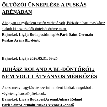
ÖLTÖZŐI ÜNNEPLÉSE A PUSKÁS
ARÉNÁBAN
Ahogyan az győzelem esetén várható volt, Párizsban hatalmas káosz
alakult ki a szurkolók önfeledt öröme miatt.
Bajnokok Ligája
Budapest
ünneplés
Paris Saint-Germain
Puskás Aréna
BL-döntő
Bajnokok Ligája
2026.05.31. 09:25
JUHÁSZ ROLAND A BL-DÖNTŐRŐL:
NEM VOLT LÁTVÁNYOS MÉRKŐZÉS
Az esemény nagykövete szerint mindent kiadtak magukból a
végletekig harcoló játékosok.
Bajnokok Ligája
Budapest
Arsenal
Juhász Roland
Paris Saint-Germain
Puskás Aréna
BL-döntő