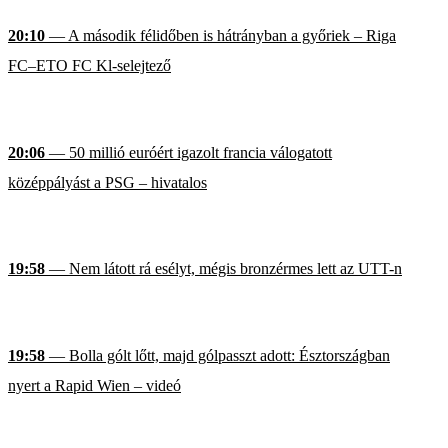
20:10
— A második félidőben is hátrányban a győriek – Riga
FC–ETO FC Kl-selejtező
20:06
— 50 millió euróért igazolt francia válogatott
középpályást a PSG – hivatalos
19:58
— Nem látott rá esélyt, mégis bronzérmes lett az UTT-n
19:58
— Bolla gólt lőtt, majd gólpasszt adott: Észtországban
nyert a Rapid Wien – videó