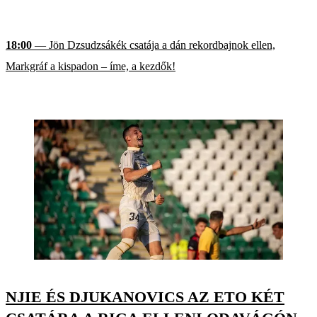
18:00
— Jön Dzsudzsákék csatája a dán rekordbajnok ellen,
Markgráf a kispadon – íme, a kezdők!
NJIE ÉS DJUKANOVICS AZ ETO KÉT