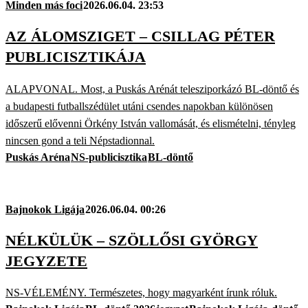
Minden más foci
2026.06.04. 23:53
AZ ÁLOMSZIGET – CSILLAG PÉTER
PUBLICISZTIKÁJA
ALAPVONAL. Most, a Puskás Arénát telesziporkázó BL-döntő és
a budapesti futballszédület utáni csendes napokban különösen
időszerű elővenni Örkény István vallomását, és elismételni, tényleg
nincsen gond a teli Népstadionnal.
Puskás Aréna
NS-publicisztika
BL-döntő
Bajnokok Ligája
2026.06.04. 00:26
NÉLKÜLÜK – SZÖLLŐSI GYÖRGY
JEGYZETE
NS-VÉLEMÉNY. Természetes, hogy magyarként írunk róluk.