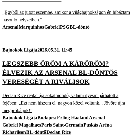
„Egyből az jutott eszembe, amikor a világbajnokságon én hibáztam
hasonló helyzetben.”
Arsenal
Marquinhos
Gabriel
PSG
BL-döntő
Bajnokok Ligája
2026.05.31. 11:45
LEGSZEBB ÖRÖM A KÁRÖRÖM?
ÉLVEZIK AZ ARSENAL BL-DÖNTŐS
VERESÉGÉT A RIVÁLISOK
Declan Rice reakciója sokatmondó, valami ilyesmi járhatott a
fejében: „Ezt nem hiszem el, nagyon közel voltunk... Jövőre újra
megpróbáljuk!”
Bajnokok Ligája
Budapest
Erling Haaland
Arsenal
Gabriel Magalhaes
Paris Saint-Germain
Puskás Aréna
Richarlison
BL-döntő
Declan Rice