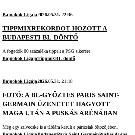
Bajnokok Ligája
2026.05.31. 22:36
TIPPMIXREKORDOT HOZOTT A
BUDAPESTI BL-DÖNTŐ
A fogadók 80 százaléka tippelt a PSG sikerére.
Bajnokok Ligája
Tippmix
BL-döntő
Bajnokok Ligája
2026.05.31. 21:18
FOTÓ: A BL-GYŐZTES PARIS SAINT-
GERMAIN ÜZENETET HAGYOTT
MAGA UTÁN A PUSKÁS ARÉNÁBAN
Még egy szívecske is a táblára került a párizsiak öltözőjében.
Bajnokok Ligája
Budapest
Paris Saint-Germain
Puskás Aréna