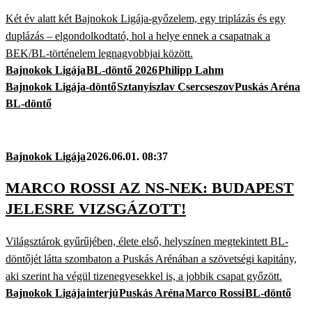
Két év alatt két Bajnokok Ligája-győzelem, egy triplázás és egy
duplázás – elgondolkodtató, hol a helye ennek a csapatnak a
BEK/BL-történelem legnagyobbjai között.
Bajnokok Ligája
BL-döntő 2026
Philipp Lahm
Bajnokok Ligája-döntő
Sztanyiszlav Csercseszov
Puskás Aréna
BL-döntő
Bajnokok Ligája
2026.06.01. 08:37
MARCO ROSSI AZ NS-NEK: BUDAPEST
JELESRE VIZSGÁZOTT!
Világsztárok gyűrűjében, élete első, helyszínen megtekintett BL-
döntőjét látta szombaton a Puskás Arénában a szövetségi kapitány,
aki szerint ha végül tizenegyesekkel is, a jobbik csapat győzött.
Bajnokok Ligája
interjú
Puskás Aréna
Marco Rossi
BL-döntő