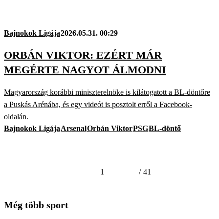
Bajnokok Ligája
2026.05.31. 00:29
ORBÁN VIKTOR: EZÉRT MÁR
MEGÉRTE NAGYOT ÁLMODNI
Magyarország korábbi miniszterelnöke is kilátogatott a BL-döntőre
a Puskás Arénába, és egy videót is posztolt erről a Facebook-
oldalán.
Bajnokok Ligája
Arsenal
Orbán Viktor
PSG
BL-döntő
1
/
41
Még több sport