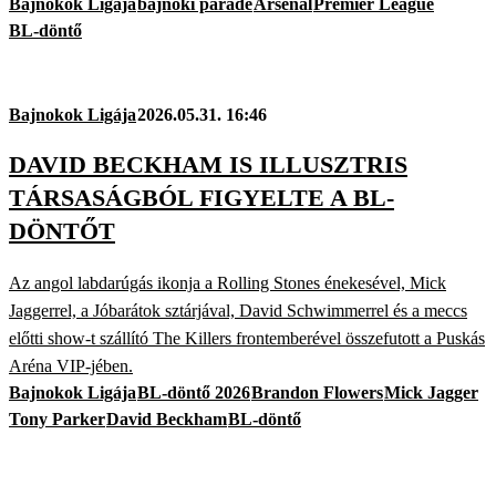
Bajnokok Ligája
bajnoki parádé
Arsenal
Premier League
BL-döntő
Bajnokok Ligája
2026.05.31. 16:46
DAVID BECKHAM IS ILLUSZTRIS
TÁRSASÁGBÓL FIGYELTE A BL-
DÖNTŐT
Az angol labdarúgás ikonja a Rolling Stones énekesével, Mick
Jaggerrel, a Jóbarátok sztárjával, David Schwimmerrel és a meccs
előtti show-t szállító The Killers frontemberével összefutott a Puskás
Aréna VIP-jében.
Bajnokok Ligája
BL-döntő 2026
Brandon Flowers
Mick Jagger
Tony Parker
David Beckham
BL-döntő