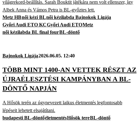
világrekord-beállítás. Sarah Bouktit játékára nem volt ellenszer, így
Albek Anna és Vámos Petra is BL-győztes lett.
Metz HB
női kézi BL
női kézilabda Bajnokok Ligája
Győri Audi ETO KC
Győri Audi ETO
Metz
női kézilabda BL final four
BL-döntő
Bajnokok Ligája
2026.06.05. 12:40
TÖBB MINT 1400-AN VETTEK RÉSZT AZ
ÚJRAÉLESZTÉSI KAMPÁNYBAN A BL-
DÖNTŐ NAPJÁN
A Hősök terén az úgynevezett laikus életmentés legfontosabb
lépéseit lehetett elsajátítani.
budapesti BL-döntő
életmentés
Hősök tere
BL-döntő