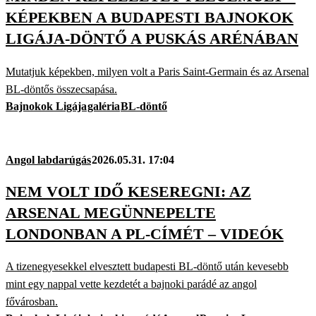
KÉPEKBEN A BUDAPESTI BAJNOKOK
LIGÁJA-DÖNTŐ A PUSKÁS ARÉNÁBAN
Mutatjuk képekben, milyen volt a Paris Saint-Germain és az Arsenal
BL-döntős összecsapása.
Bajnokok Ligája
galéria
BL-döntő
Angol labdarúgás
2026.05.31. 17:04
NEM VOLT IDŐ KESEREGNI: AZ
ARSENAL MEGÜNNEPELTE
LONDONBAN A PL-CÍMÉT – VIDEÓK
A tizenegyesekkel elvesztett budapesti BL-döntő után kevesebb
mint egy nappal vette kezdetét a bajnoki parádé az angol
fővárosban.