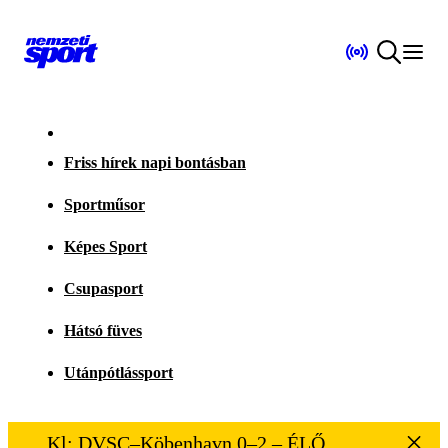
Friss hírek napi bontásban
Sportműsor
Képes Sport
Csupasport
Hátsó füves
Utánpótlássport
Kl: DVSC–Köbenhavn 0–2 – ÉLŐ