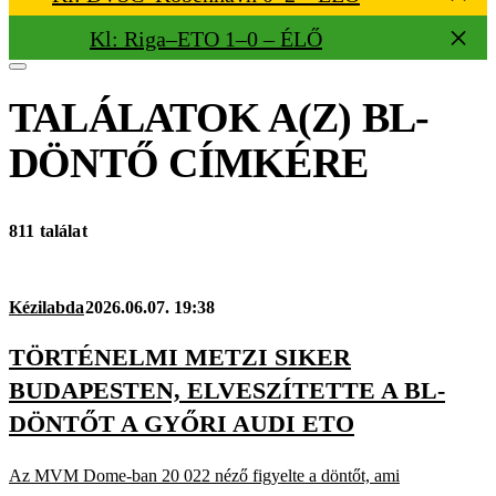
Kl: Riga–ETO 1–0 – ÉLŐ
TALÁLATOK A(Z)
BL-
DÖNTŐ
CÍMKÉRE
811 találat
Kézilabda
2026.06.07. 19:38
TÖRTÉNELMI METZI SIKER
BUDAPESTEN, ELVESZÍTETTE A BL-
DÖNTŐT A GYŐRI AUDI ETO
Az MVM Dome-ban 20 022 néző figyelte a döntőt, ami