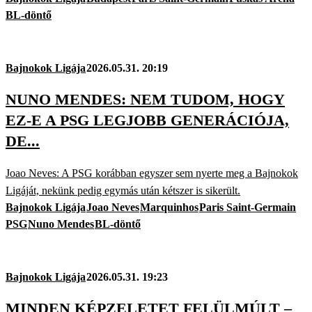
BL-döntő
Bajnokok Ligája
2026.05.31. 20:19
NUNO MENDES: NEM TUDOM, HOGY
EZ-E A PSG LEGJOBB GENERÁCIÓJA,
DE...
Joao Neves: A PSG korábban egyszer sem nyerte meg a Bajnokok
Ligáját, nekünk pedig egymás után kétszer is sikerült.
Bajnokok Ligája
Joao Neves
Marquinhos
Paris Saint-Germain
PSG
Nuno Mendes
BL-döntő
Bajnokok Ligája
2026.05.31. 19:23
MINDEN KÉPZELETET FELÜLMÚLT –