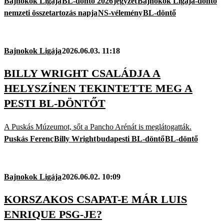
Bajnokok Ligája
BL-döntő 2026
jegyzet
Bajnokok Ligája-döntő
nemzeti összetartozás napja
NS-vélemény
BL-döntő
Bajnokok Ligája
2026.06.03. 11:18
BILLY WRIGHT CSALÁDJA A
HELYSZÍNEN TEKINTETTE MEG A
PESTI BL-DÖNTŐT
A Puskás Múzeumot, sőt a Pancho Arénát is meglátogatták.
Puskás Ferenc
Billy Wright
budapesti BL-döntő
BL-döntő
Bajnokok Ligája
2026.06.02. 10:09
KORSZAKOS CSAPAT-E MÁR LUIS
ENRIQUE PSG-JE?