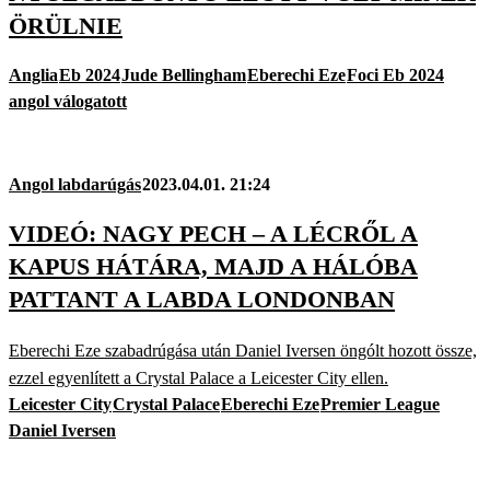
ÖRÜLNIE
Anglia
Eb 2024
Jude Bellingham
Eberechi Eze
Foci Eb 2024
angol válogatott
Angol labdarúgás
2023.04.01. 21:24
VIDEÓ: NAGY PECH – A LÉCRŐL A
KAPUS HÁTÁRA, MAJD A HÁLÓBA
PATTANT A LABDA LONDONBAN
Eberechi Eze szabadrúgása után Daniel Iversen öngólt hozott össze,
ezzel egyenlített a Crystal Palace a Leicester City ellen.
Leicester City
Crystal Palace
Eberechi Eze
Premier League
Daniel Iversen