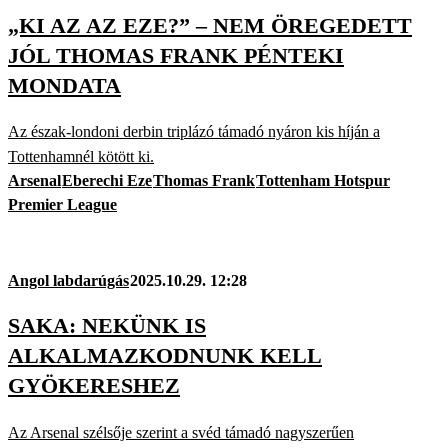
„KI AZ AZ EZE?” – NEM ÖREGEDETT
JÓL THOMAS FRANK PÉNTEKI
MONDATA
Az észak-londoni derbin triplázó támadó nyáron kis híján a
Tottenhamnél kötött ki.
Arsenal
Eberechi Eze
Thomas Frank
Tottenham Hotspur
Premier League
Angol labdarúgás
2025.10.29. 12:28
SAKA: NEKÜNK IS
ALKALMAZKODNUNK KELL
GYÖKERESHEZ
Az Arsenal szélsője szerint a svéd támadó nagyszerűen