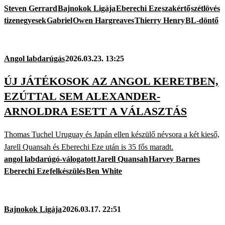
Steven Gerrard
Bajnokok Ligája
Eberechi Eze
szakértő
szétlövés
tizenegyesek
Gabriel
Owen Hargreaves
Thierry Henry
BL-döntő
Angol labdarúgás
2026.03.23. 13:25
ÚJ JÁTÉKOSOK AZ ANGOL KERETBEN,
EZÚTTAL SEM ALEXANDER-
ARNOLDRA ESETT A VÁLASZTÁS
Thomas Tuchel Uruguay és Japán ellen készülő névsora a két kieső,
Jarell Quansah és Eberechi Eze után is 35 fős maradt.
angol labdarúgó-válogatott
Jarell Quansah
Harvey Barnes
Eberechi Eze
felkészülés
Ben White
Bajnokok Ligája
2026.03.17. 22:51