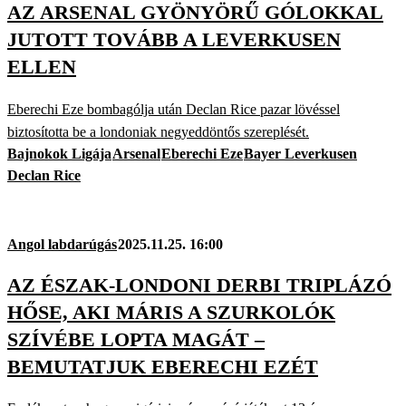
AZ ARSENAL GYÖNYÖRŰ GÓLOKKAL
JUTOTT TOVÁBB A LEVERKUSEN
ELLEN
Eberechi Eze bombagólja után Declan Rice pazar lövéssel
biztosította be a londoniak negyeddöntős szereplését.
Bajnokok Ligája
Arsenal
Eberechi Eze
Bayer Leverkusen
Declan Rice
Angol labdarúgás
2025.11.25. 16:00
AZ ÉSZAK-LONDONI DERBI TRIPLÁZÓ
HŐSE, AKI MÁRIS A SZURKOLÓK
SZÍVÉBE LOPTA MAGÁT –
BEMUTATJUK EBERECHI EZÉT