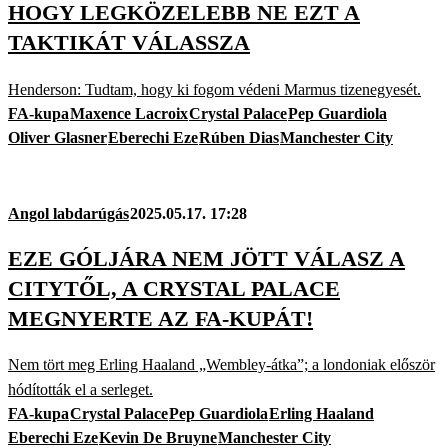
HOGY LEGKÖZELEBB NE EZT A
TAKTIKÁT VÁLASSZA
Henderson: Tudtam, hogy ki fogom védeni Marmus tizenegyesét.
FA-kupa
Maxence Lacroix
Crystal Palace
Pep Guardiola
Oliver Glasner
Eberechi Eze
Rúben Dias
Manchester City
Angol labdarúgás
2025.05.17. 17:28
EZE GÓLJÁRA NEM JÖTT VÁLASZ A
CITYTŐL, A CRYSTAL PALACE
MEGNYERTE AZ FA-KUPÁT!
Nem tört meg Erling Haaland „Wembley-átka”; a londoniak először
hódították el a serleget.
FA-kupa
Crystal Palace
Pep Guardiola
Erling Haaland
Eberechi Eze
Kevin De Bruyne
Manchester City