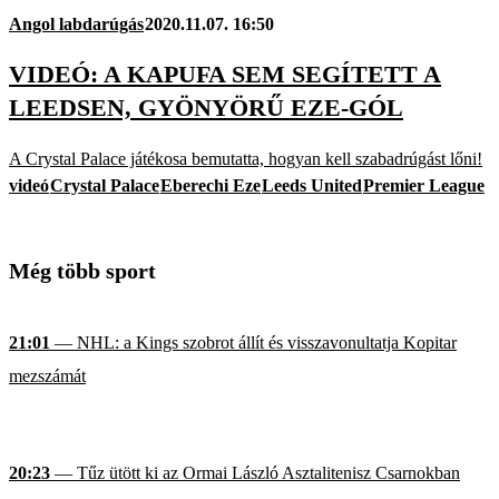
Angol labdarúgás
2020.11.07. 16:50
VIDEÓ: A KAPUFA SEM SEGÍTETT A
LEEDSEN, GYÖNYÖRŰ EZE-GÓL
A Crystal Palace játékosa bemutatta, hogyan kell szabadrúgást lőni!
videó
Crystal Palace
Eberechi Eze
Leeds United
Premier League
Még több sport
21:01
— NHL: a Kings szobrot állít és visszavonultatja Kopitar
mezszámát
20:23
— Tűz ütött ki az Ormai László Asztalitenisz Csarnokban