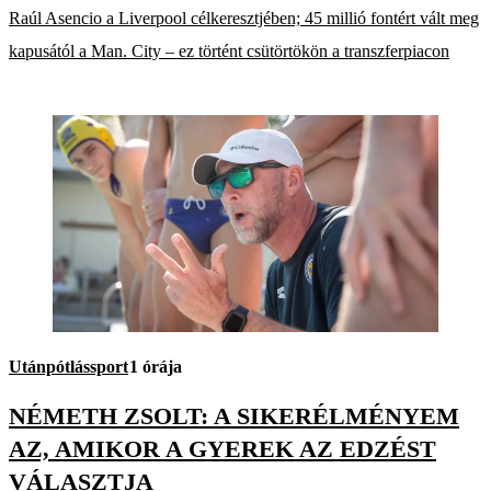
Raúl Asencio a Liverpool célkeresztjében; 45 millió fontért vált meg
kapusától a Man. City – ez történt csütörtökön a transzferpiacon
Utánpótlássport
1 órája
NÉMETH ZSOLT: A SIKERÉLMÉNYEM
AZ, AMIKOR A GYEREK AZ EDZÉST
VÁLASZTJA