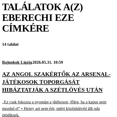
TALÁLATOK A(Z)
EBERECHI EZE
CÍMKÉRE
14 találat
Bajnokok Ligája
2026.05.31. 10:59
AZ ANGOL SZAKÉRTŐK AZ ARSENAL-
JÁTÉKOSOK TOPORGÁSÁT
HIBÁZTATJÁK A SZÉTLÖVÉS UTÁN
„Ez csak fokozza a nyomást a játékoson, főleg, ha a kapus nem
mozdul el” • Henry azt nem érti, miért középhátvéd állt oda
ötödiknek.