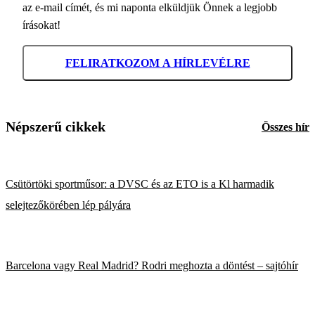
az e-mail címét, és mi naponta elküldjük Önnek a legjobb
írásokat!
FELIRATKOZOM A HÍRLEVÉLRE
Népszerű cikkek
Összes hír
Csütörtöki sportműsor: a DVSC és az ETO is a Kl harmadik
selejtezőkörében lép pályára
Barcelona vagy Real Madrid? Rodri meghozta a döntést – sajtóhír