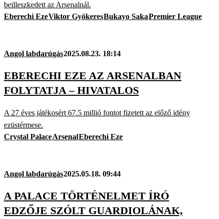
beilleszkedett az Arsenalnál.
Eberechi Eze
Viktor Gyökeres
Bukayo Saka
Premier League
Angol labdarúgás
2025.08.23. 18:14
EBERECHI EZE AZ ARSENALBAN
FOLYTATJA – HIVATALOS
A 27 éves játékosért 67.5 millió fontot fizetett az előző idény
ezüstérmese.
Crystal Palace
Arsenal
Eberechi Eze
Angol labdarúgás
2025.05.18. 09:44
A PALACE TÖRTÉNELMET ÍRÓ
EDZŐJE SZÓLT GUARDIOLÁNAK,