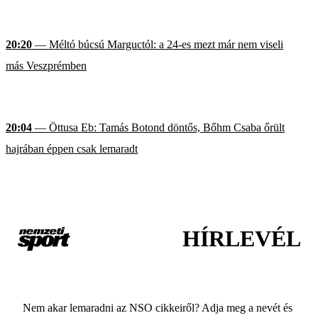
20:20
— Méltó búcsú Marguctól: a 24-es mezt már nem viseli
más Veszprémben
20:04
— Öttusa Eb: Tamás Botond döntős, Bőhm Csaba őrült
hajrában éppen csak lemaradt
HÍRLEVÉL
Nem akar lemaradni az NSO cikkeiről? Adja meg a nevét és