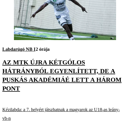
Labdarúgó NB I
2 órája
AZ MTK ÚJRA KÉTGÓLOS
HÁTRÁNYBÓL EGYENLÍTETT, DE A
PUSKÁS AKADÉMIÁÉ LETT A HÁROM
PONT
Kézilabda: a 7. helyért játszhatnak a magyarok az U18-as leány-
vb-n