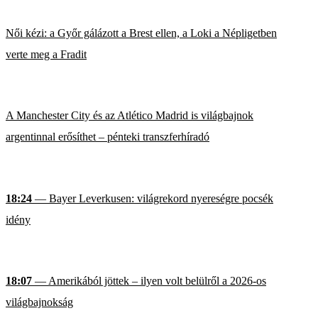
Női kézi: a Győr gálázott a Brest ellen, a Loki a Népligetben
verte meg a Fradit
A Manchester City és az Atlético Madrid is világbajnok
argentinnal erősíthet – pénteki transzferhíradó
18:24
— Bayer Leverkusen: világrekord nyereségre pocsék
idény
18:07
— Amerikából jöttek – ilyen volt belülről a 2026-os
világbajnokság