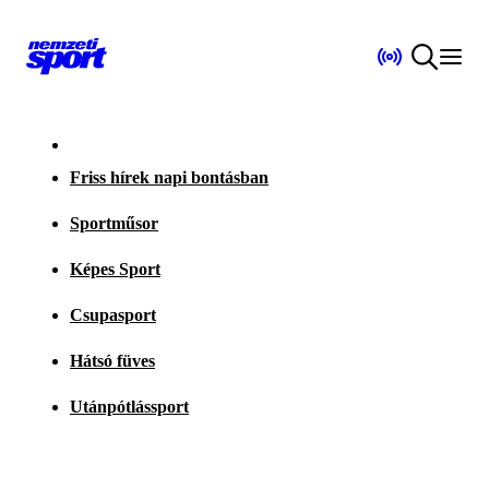
Friss hírek napi bontásban
Sportműsor
Képes Sport
Csupasport
Hátsó füves
Utánpótlássport