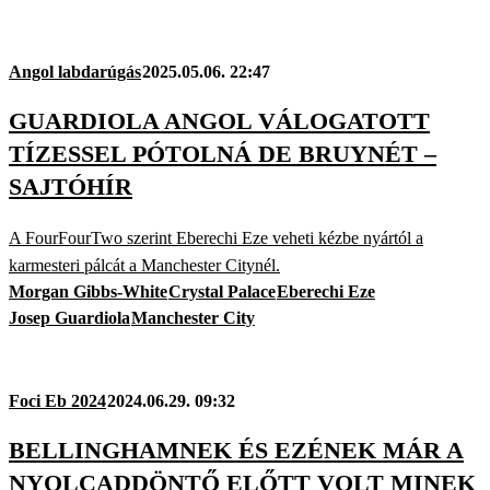
Angol labdarúgás
2025.05.06. 22:47
GUARDIOLA ANGOL VÁLOGATOTT
TÍZESSEL PÓTOLNÁ DE BRUYNÉT –
SAJTÓHÍR
A FourFourTwo szerint Eberechi Eze veheti kézbe nyártól a
karmesteri pálcát a Manchester Citynél.
Morgan Gibbs-White
Crystal Palace
Eberechi Eze
Josep Guardiola
Manchester City
Foci Eb 2024
2024.06.29. 09:32
BELLINGHAMNEK ÉS EZÉNEK MÁR A
NYOLCADDÖNTŐ ELŐTT VOLT MINEK