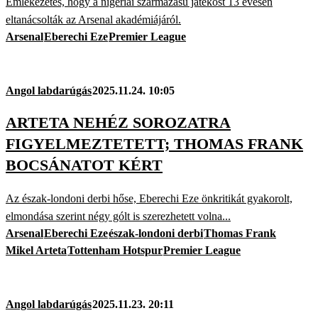
Emlékezetes, hogy a nigériai származású játékost 13 évesen
eltanácsolták az Arsenal akadémiájáról.
Arsenal
Eberechi Eze
Premier League
Angol labdarúgás
2025.11.24. 10:05
ARTETA NEHÉZ SOROZATRA
FIGYELMEZTETETT; THOMAS FRANK
BOCSÁNATOT KÉRT
Az észak-londoni derbi hőse, Eberechi Eze önkritikát gyakorolt,
elmondása szerint négy gólt is szerezhetett volna...
Arsenal
Eberechi Eze
észak-londoni derbi
Thomas Frank
Mikel Arteta
Tottenham Hotspur
Premier League
Angol labdarúgás
2025.11.23. 20:11