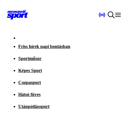
Friss hírek napi bontásban
Sportműsor
Képes Sport
Csupasport
Hátsó füves
Utánpótlássport