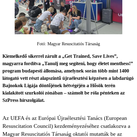
Fotó: Magyar Resuscitatiós Társaság
Kiemelkedő sikerrel zárult a „Get Trained, Save Lives”,
magyarra fordítva „Tanulj meg segíteni, hogy életet menthess!”
program budapesti állomása, amelynek során több mint 1400
látogató vett részt alapszintű újraélesztési képzésen a labdarúgó
Bajnokok Ligája döntőjének hétvégéjén a Hősök terén
kialakított szurkolói zónában – számolt be róla pénteken az
SzPress hírszolgálat.
Az UEFA és az Európai Újraélesztési Tanács (European
Resuscitation Council) kezdeményezéséhez csatlakozva a
Magyar Resuscitatiós Társaság oktatói mutatták be az