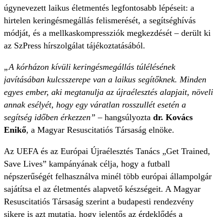
úgynevezett laikus életmentés legfontosabb lépéseit: a
hirtelen keringésmegállás felismerését, a segítséghívás
módját, és a mellkaskompressziók megkezdését – derült ki
az SzPress hírszolgálat tájékoztatásából.
„A kórházon kívüli keringésmegállás túlélésének
javításában kulcsszerepe van a laikus segítőknek. Minden
egyes ember, aki megtanulja az újraélesztés alapjait, növeli
annak esélyét, hogy egy váratlan rosszullét esetén a
segítség időben érkezzen”
– hangsúlyozta
dr. Kovács
Enikő
, a Magyar Resuscitatiós Társaság elnöke.
Az UEFA és az Európai Újraélesztés Tanács „Get Trained,
Save Lives” kampányának célja, hogy a futball
népszerűségét felhasználva minél több európai állampolgár
sajátítsa el az életmentés alapvető készségeit. A Magyar
Resuscitatiós Társaság szerint a budapesti rendezvény
sikere is azt mutatja, hogy jelentős az érdeklődés a