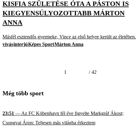
KISFIA SZÜLETÉSE ÓTA A PÁSTON IS
KIEGYENSÚLYOZOTTABB MÁRTON
ANNA
Másfél esztendős gyermeke, Vince az első helyre került az életében.
vívás
interjú
Képes Sport
Márton Anna
1
/
42
Még több sport
23:51
— Az FC Köbenhavn fél éve figyelte Markgráf Ákost;
Csongvai Áron: Teljesen más világba érkeztem