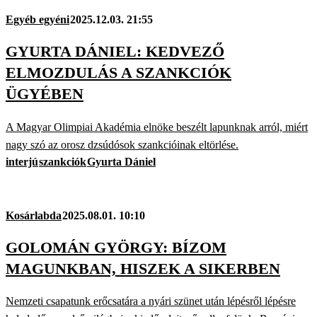
Egyéb egyéni
2025.12.03. 21:55
GYURTA DÁNIEL: KEDVEZŐ
ELMOZDULÁS A SZANKCIÓK
ÜGYÉBEN
A Magyar Olimpiai Akadémia elnöke beszélt lapunknak arról, miért
nagy szó az orosz dzsúdósok szankcióinak eltörlése.
interjú
szankciók
Gyurta Dániel
Kosárlabda
2025.08.01. 10:10
GOLOMÁN GYÖRGY: BÍZOM
MAGUNKBAN, HISZEK A SIKERBEN
Nemzeti csapatunk erőcsatára a nyári szünet után lépésről lépésre