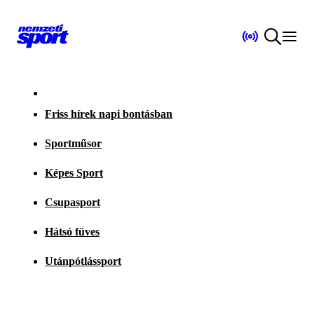
Friss hírek napi bontásban
Sportműsor
Képes Sport
Csupasport
Hátsó füves
Utánpótlássport