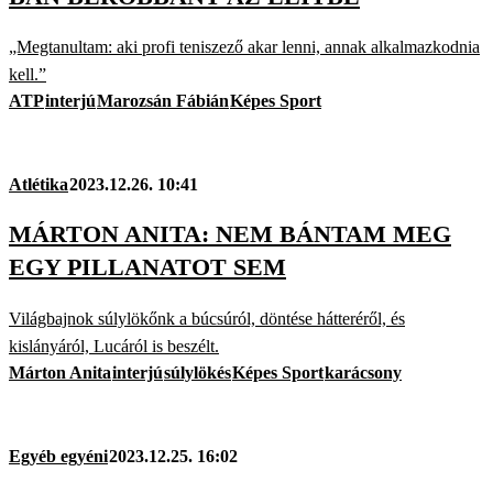
„Megtanultam: aki profi teniszező akar lenni, annak alkalmazkodnia
kell.”
ATP
interjú
Marozsán Fábián
Képes Sport
Atlétika
2023.12.26. 10:41
MÁRTON ANITA: NEM BÁNTAM MEG
EGY PILLANATOT SEM
Világbajnok súlylökőnk a búcsúról, döntése hátteréről, és
kislányáról, Lucáról is beszélt.
Márton Anita
interjú
súlylökés
Képes Sport
karácsony
Egyéb egyéni
2023.12.25. 16:02