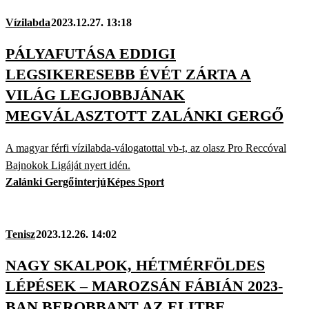
Vízilabda
2023.12.27. 13:18
PÁLYAFUTÁSA EDDIGI
LEGSIKERESEBB ÉVÉT ZÁRTA A
VILÁG LEGJOBBJÁNAK
MEGVÁLASZTOTT ZALÁNKI GERGŐ
A magyar férfi vízilabda-válogatottal vb-t, az olasz Pro Reccóval
Bajnokok Ligáját nyert idén.
Zalánki Gergő
interjú
Képes Sport
Tenisz
2023.12.26. 14:02
NAGY SKALPOK, HÉTMÉRFÖLDES
LÉPÉSEK – MAROZSÁN FÁBIÁN 2023-
BAN BEROBBANT AZ ELITBE