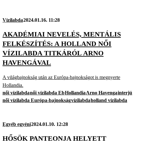
Vízilabda
2024.01.16. 11:28
AKADÉMIAI NEVELÉS, MENTÁLIS
FELKÉSZÍTÉS: A HOLLAND NŐI
VÍZILABDA TITKÁRÓL ARNO
HAVENGÁVAL
A világbajnokság után az Európa-bajnokságot is megnyerte
Hollandia.
női vízilabda
női vízilabda Eb
Hollandia
Arno Havenga
interjú
női vízilabda Európa-bajnokság
vízilabda
holland vízilabda
Egyéb egyéni
2024.01.10. 12:28
HŐSÖK PANTEONJA HELYETT