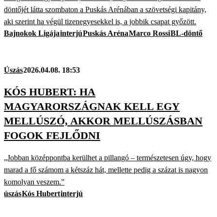
döntőjét látta szombaton a Puskás Arénában a szövetségi kapitány,
aki szerint ha végül tizenegyesekkel is, a jobbik csapat győzött.
Bajnokok Ligája
interjú
Puskás Aréna
Marco Rossi
BL-döntő
Úszás
2026.04.08. 18:53
KÓS HUBERT: HA
MAGYARORSZÁGNAK KELL EGY
MELLÚSZÓ, AKKOR MELLÚSZÁSBAN
FOGOK FEJLŐDNI
„Jobban középpontba kerülhet a pillangó – természetesen úgy, hogy
marad a fő számom a kétszáz hát, mellette pedig a százat is nagyon
komolyan veszem.”
úszás
Kós Hubert
interjú