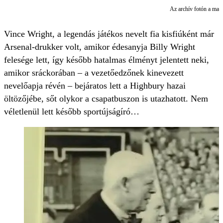
Az archív fotón a ma m
Vince Wright, a legendás játékos nevelt fia kisfiúként már
Arsenal-drukker volt, amikor édesanyja Billy Wright
felesége lett, így később hatalmas élményt jelentett neki,
amikor sráckorában – a vezetőedzőnek kinevezett
nevelőapja révén – bejáratos lett a Highbury hazai
öltözőjébe, sőt olykor a csapatbuszon is utazhatott. Nem
véletlenül lett később sportújságíró…