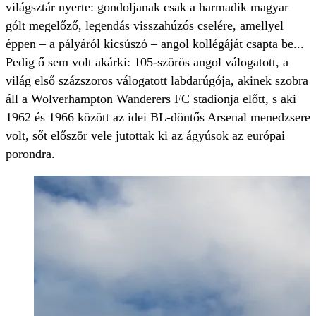
világsztár nyerte: gondoljanak csak a harmadik magyar
gólt megelőző, legendás visszahúzós cselére, amellyel
éppen – a pályáról kicsúszó – angol kollégáját csapta be...
Pedig ő sem volt akárki: 105-szörös angol válogatott, a
világ első százszoros válogatott labdarúgója, akinek szobra
áll a
Wolverhampton Wanderers FC
stadionja előtt, s aki
1962 és 1966 között az idei BL-döntős Arsenal menedzsere
volt, sőt először vele jutottak ki az ágyúsok az európai
porondra.