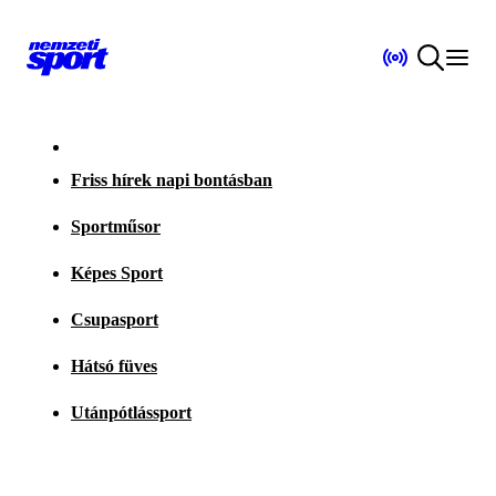
Friss hírek napi bontásban
Sportműsor
Képes Sport
Csupasport
Hátsó füves
Utánpótlássport