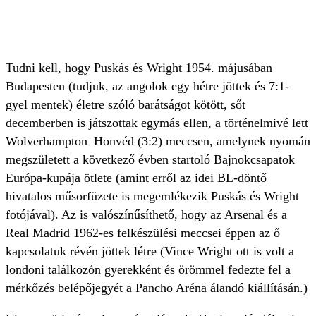
Tudni kell, hogy Puskás és Wright 1954. májusában
Budapesten (tudjuk, az angolok egy hétre jöttek és 7:1-
gyel mentek) életre szóló barátságot kötött, sőt
decemberben is játszottak egymás ellen, a történelmivé lett
Wolverhampton–Honvéd (3:2) meccsen, amelynek nyomán
megszületett a következő évben startoló Bajnokcsapatok
Európa-kupája ötlete (amint erről az idei BL-döntő
hivatalos műsorfüzete is megemlékezik Puskás és Wright
fotójával). Az is valószínűsíthető, hogy az Arsenal és a
Real Madrid 1962-es felkészülési meccsei éppen az ő
kapcsolatuk révén jöttek létre (Vince Wright ott is volt a
londoni találkozón gyerekként és örömmel fedezte fel a
mérkőzés belépőjegyét a Pancho Aréna álandó kiállításán.)