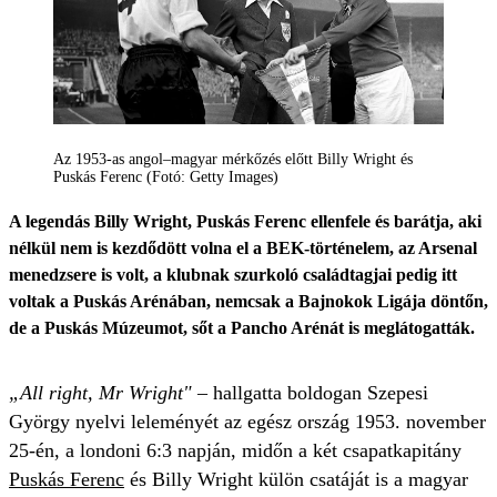
Az 1953-as angol–magyar mérkőzés előtt Billy Wright és
Puskás Ferenc (Fotó: Getty Images)
A legendás Billy Wright, Puskás Ferenc ellenfele és barátja, aki
nélkül nem is kezdődött volna el a BEK-történelem, az Arsenal
menedzsere is volt, a klubnak szurkoló családtagjai pedig itt
voltak a Puskás Arénában, nemcsak a Bajnokok Ligája döntőn,
de a Puskás Múzeumot, sőt a Pancho Arénát is meglátogatták.
„All right, Mr Wright"
– hallgatta boldogan Szepesi
György nyelvi leleményét az egész ország 1953. november
25-én, a londoni 6:3 napján, midőn a két csapatkapitány
Puskás Ferenc
és Billy Wright külön csatáját is a magyar