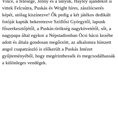
Vince, a felesége, Jenny és a lányuk, Hayley ajándékot is
vittek Felcsútra, Puskás és Wright híres, zászlócserés
képét, utólag kiszínezve! Ők pedig a két játékos dedikált
fotóját kapták bekeretezve Szöllősi Györgytől, lapunk
főszerkesztőjétől, a Puskás-örökség nagykövetétől, sőt, a
nagypapa által egykor a Népstadionban Öcsi bácsi kezébe
adott és általa gondosan megőrzött, az alkalomra hímzett
angol csapatzászló is előkerült a Puskás Intézet
gyűjteményéből, hogy megérinthessék és megcsodálhassák
a különleges vendégek.