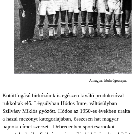
A magyar labdarúgócsapat
Kötöttfogású birkózóink is egészen kiváló produkcióval
rukkoltak elő. Légsúlyban Hódos Imre, váltósúlyban
Szilvásy Miklós győzött. Hódos az 1950-es években uralta
a hazai mezőnyt kategóriájában, összesen hat magyar
bajnoki címet szerzett. Debrecenben sportcsarnokot