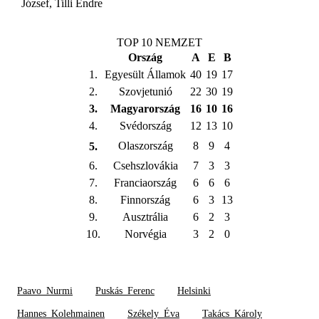
József, Tilli Endre
TOP 10 NEMZET
Ország
A
E
B
1.
Egyesült Államok
40
19
17
2.
Szovjetunió
22
30
19
3.
Magyarország
16
10
16
4.
Svédország
12
13
10
Olaszország
8
9
4
5.
6.
Csehszlovákia
7
3
3
7.
Franciaország
6
6
6
8.
Finnország
6
3
13
9.
Ausztrália
6
2
3
10.
Norvégia
3
2
0
Paavo_Nurmi
Puskás_Ferenc
Helsinki
Hannes_Kolehmainen
Székely_Éva
Takács_Károly