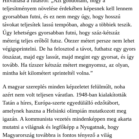
Hitvallása a futásról: „Azt gondoltam, hogy a
teljesítményem növelése érdekében képesnek kell lennem
gyorsabban futni, és ez nem megy úgy, hogy hosszú
távokat teljesítek lassú tempóban, ahogy a többiek teszik.
Úgy lehetséges gyorsabban futni, hogy száz-kétszáz
méterig teljes erőből futsz. Ötezer métert persze nem lehet
végigsprintelni. De ha felosztod a távot, futhatsz egy gyors
ötszázat, majd egy lassút, majd megint egy gyorsat, és így
tovább. Ha tízszer kétszáz métert megnyomsz, az olyan,
mintha két kilométert sprinteltél volna.”
A magyar szereplés minden képzeletet felülmúlt, noha
azért nem volt teljesen váratlan. 1948-ban kialakították
Tatán a híres, Európa-szerte egyedülálló edzőtábort,
amelynek haszna a Helsinki olimpián mutatkozott meg
igazán. A kommunista vezetés mindenképpen meg akarta
mutatni a világnak és legfőképp a Nyugatnak, hogy
Magyarország továbbra is fontos tényező a világ