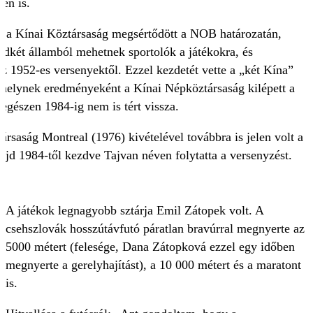
en is.
a Kínai Köztársaság megsértődött a NOB határozatán,
ndkét államból mehetnek sportolók a játékokra, és
az 1952-es versenyektől. Ezzel kezdetét vette a „két Kína”
amelynek eredményeként a Kínai Népköztársaság kilépett a
egészen 1984-ig nem is tért vissza.
ársaság Montreal (1976) kivételével továbbra is jelen volt a
ajd 1984-től kezdve Tajvan néven folytatta a versenyzést.
A játékok legnagyobb sztárja Emil Zátopek volt. A
csehszlovák hosszútávfutó páratlan bravúrral megnyerte az
5000 métert (felesége, Dana Zátopková ezzel egy időben
megnyerte a gerelyhajítást), a 10 000 métert és a maratont
is.