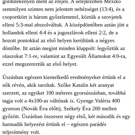
gördülékenyen ment az elején. A selejtezőben Mexikó
semmilyen szinten nem jelentett nehézséget (13:4), és a
csoportkört is három győzelemmel, köztük a szovjetek
elleni 5:3-mal abszolváltuk. A középdöntőben aztán jött a
hollandok elleni 4:4 és a jugoszlávok elleni 2:2, de a
hozott pontokkal az első helyen kerültünk a négyes
döntőbe. Itt aztán megint minden klappolt: legyőztük az
olaszokat 7:1-re, valamint az Egyesült Államokat 4:0-ra,
ezzel megszereztük az első helyet.
Úszásban egészen kiemelkedő eredményeket értünk el a
nők révén, akik taroltak. Szőke Katalin két aranyat
szerzett, az egyiket 100 méteres gyorsúszásban, továbbá
tagja volt a 4x100-as váltónak is. Gyenge Valéria 400
gyorson (Novák Éva előtt), Székely Éva 200 mellen
győzött. Úszásban összesen négy első, két második és egy
harmadik helyezést értünk el – egészen parádés
teljesítmény volt.