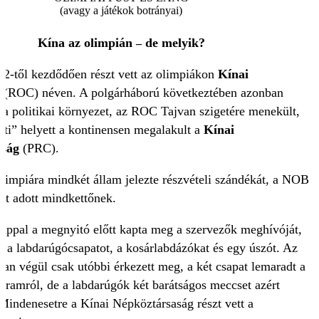
(avagy a játékok botrányai)
Kína az olimpián
de melyik?
–
2-től kezdődően részt vett az olimpiákon
Kínai
(ROC) néven. A polgárháború következtében azonban
 a politikai környezet, az ROC Tajvan szigetére menekült,
eti” helyett a kontinensen megalakult a
Kínai
aság
(PRC).
limpiára mindkét állam jelezte részvételi szándékát, a NOB
tat adott mindkettőnek.
ppal a megnyitó előtt kapta meg a szervezők meghívóját,
te a labdarúgócsapatot, a kosárlabdázókat és egy úszót. Az
ban végül csak utóbbi érkezett meg, a két csapat lemaradt a
ogramról, de a labdarúgók két barátságos meccset azért
 Mindenesetre a Kínai Népköztársaság részt vett a