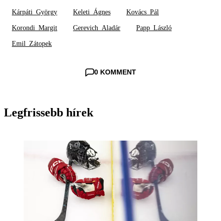
Kárpáti_György
Keleti_Ágnes
Kovács_Pál
Korondi_Margit
Gerevich_Aladár
Papp_László
Emil_Zátopek
0 KOMMENT
Legfrissebb hírek