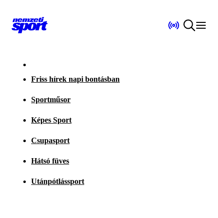
Friss hírek napi bontásban
Sportműsor
Képes Sport
Csupasport
Hátsó füves
Utánpótlássport