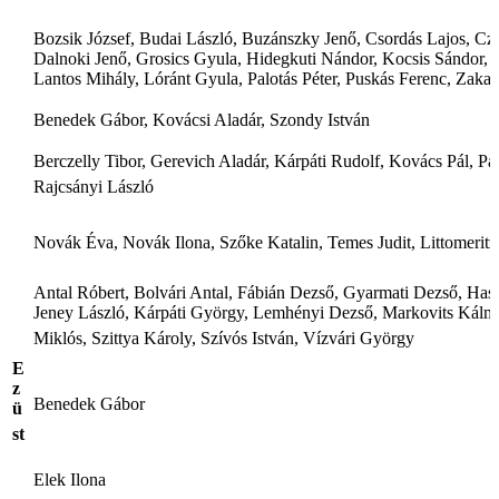
Bozsik József, Budai László, Buzánszky Jenő, Csordás Lajos, Czi
Dalnoki Jenő, Grosics Gyula, Hidegkuti Nándor, Kocsis Sándor, 
Lantos Mihály, Lóránt Gyula, Palotás Péter, Puskás Ferenc, Zakar
Benedek Gábor, Kovácsi Aladár, Szondy István
Berczelly Tibor, Gerevich Aladár, Kárpáti Rudolf, Kovács Pál, Pa
Rajcsányi László
Novák Éva, Novák Ilona, Szőke Katalin, Temes Judit, Littomerit
Antal Róbert, Bolvári Antal, Fábián Dezső, Gyarmati Dezső, Hasz
Jeney László, Kárpáti György, Lemhényi Dezső, Markovits Kálm
Miklós, Szittya Károly, Szívós István, Vízvári György
E
z
Benedek Gábor
ü
st
Elek Ilona