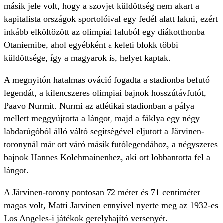
másik jele volt, hogy a szovjet küldöttség nem akart a
kapitalista országok sportolóival egy fedél alatt lakni, ezért
inkább elköltözött az olimpiai faluból egy diákotthonba
Otaniemibe, ahol egyébként a keleti blokk többi
küldöttsége, így a magyarok is, helyet kaptak.
A megnyitón hatalmas ováció fogadta a stadionba befutó
legendát, a kilencszeres olimpiai bajnok hosszútávfutót,
Paavo Nurmit. Nurmi az atlétikai stadionban a pálya
mellett meggyújtotta a lángot, majd a fáklya egy négy
labdarúgóból álló váltó segítségével eljutott a Järvinen-
toronynál már ott váró másik futólegendához, a négyszeres
bajnok Hannes Kolehmainenhez, aki ott lobbantotta fel a
lángot.
A Järvinen-torony pontosan 72 méter és 71 centiméter
magas volt, Matti Jarvinen ennyivel nyerte meg az 1932-es
Los Angeles-i játékok gerelyhajító versenyét.