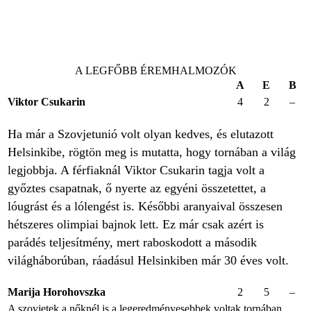
A LEGFŐBB ÉREMHALMOZÓK
A
E
B
Viktor Csukarin
4
2
–
Ha már a Szovjetunió volt olyan kedves, és elutazott
Helsinkibe, rögtön meg is mutatta, hogy tornában a világ
legjobbja. A férfiaknál Viktor Csukarin tagja volt a
győztes csapatnak, ő nyerte az egyéni összetettet, a
lóugrást és a lólengést is. Későbbi aranyaival összesen
hétszeres olimpiai bajnok lett. Ez már csak azért is
parádés teljesítmény, mert raboskodott a második
világháborúban, ráadásul Helsinkiben már 30 éves volt.
Marija Horohovszka
2
5
–
A szovjetek a nőknél is a legeredményesebbek voltak tornában.