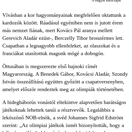
A magyar kardcsapat
Vívásban a kor hagyományainak megfelelően oktattunk a
kardozók között. Ráadásul egyéniben nem is jutott érem
más nemzet fiának, mert Kovács Pál aranya mellett
Gerevich Aladár ezüst-, Berczelly Tibor bronzérmes lett.
Csapatban a legnagyobb ellenfeleket, az olaszokat és a
franciákat utasítottuk magunk mögé a dobogón.
Öttusában is megszerezte első bajnoki címét
Magyarország. A Benedek Gábor, Kovácsi Aladár, Szondy
István összeállítású együttes győzött a csapatversenyben,
amelyet először rendeztek meg az olimpiák történetében.
A hidegháborús vonástól eltekintve alapvetően barátságos
játékoknak lehettek tanúi a résztvevők. Legalábbis a
leköszönő NOB-elnök, a svéd Johannes Sigfrid Edström
szerint: „Az olimpiai játékok ismét bizonyították, hogy a