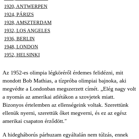
1920, ANTWERPEN
1924, PÁRIZS
1928, AMSZTERDAM
1932, LOS ANGELES
1936, BERLIN
1948, LONDON
1952, HELSINKI
Az 1952-es olimpia légköréről érdemes felidézni, mit
mondott Bob Mathias, a tízpróba olimpiai bajnoka, aki
megvédte a Londonban megszerzett címét. „Elég nagy volt
a nyomás az amerikai atlétákon a szovjetek miatt.
Bizonyos értelemben az ellenségeink voltak. Szerettünk
ellenük nyerni, szerettük őket megverni, és ez az egész
amerikai csapaton érződött.″
A hidegháborús párhuzam egyáltalán nem túlzás, ennek