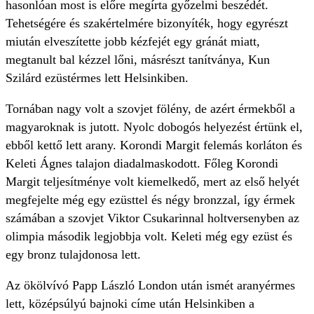
hasonlóan most is előre megírta győzelmi beszédét.
Tehetségére és szakértelmére bizonyíték, hogy egyrészt
miután elveszítette jobb kézfejét egy gránát miatt,
megtanult bal kézzel lőni, másrészt tanítványa, Kun
Szilárd ezüstérmes lett Helsinkiben.
Tornában nagy volt a szovjet fölény, de azért érmekből a
magyaroknak is jutott. Nyolc dobogós helyezést értünk el,
ebből kettő lett arany. Korondi Margit felemás korláton és
Keleti Ágnes talajon diadalmaskodott. Főleg Korondi
Margit teljesítménye volt kiemelkedő, mert az első helyét
megfejelte még egy ezüsttel és négy bronzzal, így érmek
számában a szovjet Viktor Csukarinnal holtversenyben az
olimpia második legjobbja volt. Keleti még egy ezüst és
egy bronz tulajdonosa lett.
Az ökölvívó Papp László London után ismét aranyérmes
lett, középsúlyú bajnoki címe után Helsinkiben a