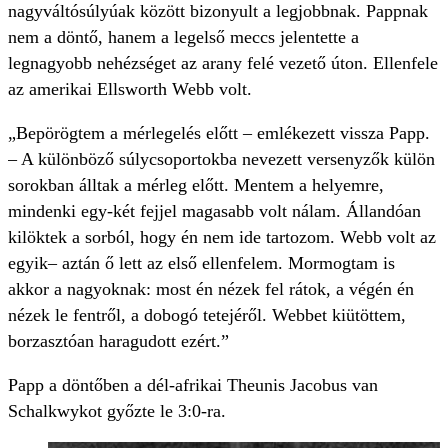
nagyváltósúlyúak között bizonyult a legjobbnak. Pappnak
nem a döntő, hanem a legelső meccs jelentette a
legnagyobb nehézséget az arany felé vezető úton. Ellenfele
az amerikai Ellsworth Webb volt.
„Bepörögtem a mérlegelés előtt – emlékezett vissza Papp.
– A különböző súlycsoportokba nevezett versenyzők külön
sorokban álltak a mérleg előtt. Mentem a helyemre,
mindenki egy-két fejjel magasabb volt nálam. Állandóan
kilöktek a sorból, hogy én nem ide tartozom. Webb volt az
egyik– aztán ő lett az első ellenfelem. Mormogtam is
akkor a nagyoknak: most én nézek fel rátok, a végén én
nézek le fentről, a dobogó tetejéről. Webbet kiütöttem,
borzasztóan haragudott ezért.”
Papp a döntőben a dél-afrikai Theunis Jacobus van
Schalkwykot győzte le 3:0-ra.