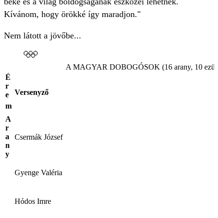
béke és a világ boldogságának eszközei lehetnek.
Kívánom, hogy örökké így maradjon."
Nem látott a jövőbe...
A MAGYAR DOBOGÓSOK (16 arany, 10 ezüst,
É
r
Versenyző
e
m
A
r
a
Csermák József
n
y
Gyenge Valéria
Hódos Imre