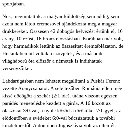
sportjában.
Nos, megmutattuk: a magyar küldöttség sem addig, sem
azóta nem látott éremesővel ajándékozta meg a magyar
drukkereket. Összesen 42 dobogós helyezést értünk el, 16
arany, 10 ezüst, 16 bronz elosztásban. Korábban már volt,
hogy harmadikok lettünk az összesített éremtáblázaton, de
Helsinkiben ott voltak a szovjetek, és a második
világháború óta először a németek is indíthatták
versenyzőiket.
Labdarúgásban nem lehetett megállítani a Puskás Ferenc
vezette Aranycsapatot. A selejtezőben Románia ellen még
kissé döcögött a szekér (2:1 ide), utána viszont egészen
parádés menetelésbe kezdett a gárda. A 16 között az
olaszokat 3:0-val, a nyolc között a törököket 7:1-gyel, az
elődöntőben a svédeket 6:0-val búcsúztattuk a további
küzdelmektől. A döntőben Jugoszlávia volt az ellenfél.