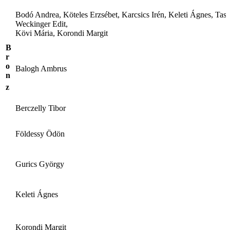
Bodó Andrea, Köteles Erzsébet, Karcsics Irén, Keleti Ágnes, Tass
Weckinger Edit,
Kövi Mária, Korondi Margit
B
r
o
Balogh Ambrus
n
z
Berczelly Tibor
Földessy Ödön
Gurics György
Keleti Ágnes
Korondi Margit