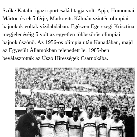
Szőke Katalin igazi sportcsalád tagja volt. Apja, Homonnai
Márton és első férje, Markovits Kálmán szintén olimpiai
bajnokok voltak vízilabdában. Egészen Egerszegi Krisztina
megjelenéséig ő volt az egyetlen többszörös olimpiai
bajnok úszónő. Az 1956-os olimpia után Kanadában, majd
az Egyesült Államokban telepedett le. 1985-ben
beválasztották az Úszó Hírességek Csarnokába.