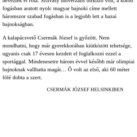
neveztek el róla. Szilvásy univerzális birkózó volt, a kötött
fogásban aratott nyolc magyar bajnoki címe mellett
háromszor szabad fogásban is a legjobb lett a hazai
bajnokságban.
A kalapácsvető Csermák József is győzött. Nem
mondhatni, hogy már gyerekkorában kiütközött tehetsége,
ugyanis csak 17 évesen kezdett el foglalkozni ezzel a
sportággal. Mindenesetre három évvel később már olimpiai
bajnoknak vallhatta magát… Ő volt az első, aki 60 méter
fölé dobta a szert.
CSERMÁK JÓZSEF HELSINKIBEN