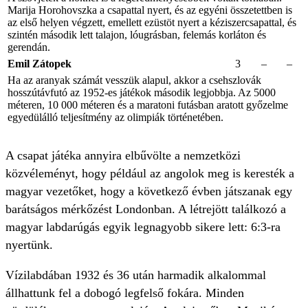
Marija Horohovszka a csapattal nyert, és az egyéni összetettben is
az első helyen végzett, emellett ezüstöt nyert a kéziszercsapattal, és
szintén második lett talajon, lóugrásban, felemás korláton és
gerendán.
Emil Zátopek
3
–
–
Ha az aranyak számát vesszük alapul, akkor a csehszlovák
hosszútávfutó az 1952-es játékok második legjobbja. Az 5000
méteren, 10 000 méteren és a maratoni futásban aratott győzelme
egyedülálló teljesítmény az olimpiák történetében.
A csapat játéka annyira elbűvölte a nemzetközi
közvéleményt, hogy például az angolok meg is keresték a
magyar vezetőket, hogy a következő évben játszanak egy
barátságos mérkőzést Londonban. A létrejött találkozó a
magyar labdarúgás egyik legnagyobb sikere lett: 6:3-ra
nyertünk.
Vízilabdában 1932 és 36 után harmadik alkalommal
állhattunk fel a dobogó legfelső fokára. Minden