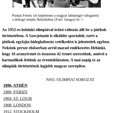
Puskás Ferenc (és képletesen a magyar labdarúgó-válogatott)
a dobogó tetején Helsinkiben (Fotó: Imago)<br />
Az 1952-es helsinki olimpiával óriási változás állt be a játékok
történetében. A Szovjetunió is elküldte sportolóit, ezért a
játékok egyfajta hidegháborús vetélkedést is jelentettek egyben.
Nekünk persze elsősorban arról marad emlékezetes Helsinki,
hogy 16 aranyérmet és összesen 42 érmet szereztünk, amivel a
harmadikok lettünk az éremtáblázaton. A mai napig ez az
olimpiák történetének legjobb magyar szereplése.
NSO, OLIMPIAI SOROZAT
1896, ATHÉN
1900, PÁRIZS
1904, ST. LOUIS
1908, LONDON
1912, STOCKHOLM