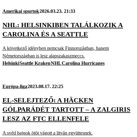
Amerikai sportok
2026.03.23. 21:33
NHL: HELSINKIBEN TALÁLKOZIK A
CAROLINA ÉS A SEATTLE
A következő idényben nemcsak Finnországban, hanem
Németországban is lesz alapszakaszmeccs.
Helsinki
Seattle Kraken
NHL
Carolina Hurricanes
Európa-liga
2023.08.17. 22:25
EL-SELEJTEZŐ: A HÄCKEN
GÓLPARÁDÉT TARTOTT – A ZALGIRIS
LESZ AZ FTC ELLENFELE
A svéd bajnok ötöt vágott a litván együttesnek.