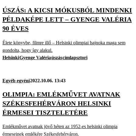
ÚSZÁS: A KICSI MÓKUSBÓL MINDENKI
PÉLDAKÉPE LETT – GYENGE VALÉRIA
90 ÉVES
Élete könyvbe, filmre illő – Helsinki olimpiai bajnoka maga sem
gondolta, hogy így alakul.
Helsinki
Gyenge Valéria
úszás
címlapsztori
Egyéb egyéni
2022.10.06. 13:43
OLIMPIA: EMLÉKMŰVET AVATNAK
SZÉKESFEHÉRVÁRON HELSINKI
ÉRMESEI TISZTELETÉRE
Emlékművet avatnak jövő héten az 1952-es helsinki olimpia
érmeseinek emlékére Székesfehérváron.