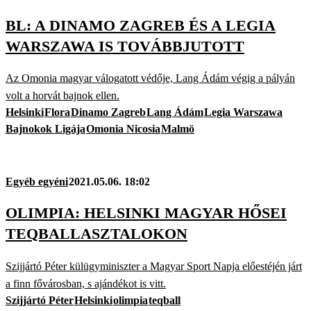
BL: A DINAMO ZAGREB ÉS A LEGIA
WARSZAWA IS TOVÁBBJUTOTT
Az Omonia magyar válogatott védője, Lang Ádám végig a pályán
volt a horvát bajnok ellen.
Helsinki
Flora
Dinamo Zagreb
Lang Ádám
Legia Warszawa
Bajnokok Ligája
Omonia Nicosia
Malmö
Egyéb egyéni
2021.05.06. 18:02
OLIMPIA: HELSINKI MAGYAR HŐSEI
TEQBALLASZTALOKON
Szijjártó Péter külügyminiszter a Magyar Sport Napja előestéjén járt
a finn fővárosban, s ajándékot is vitt.
Szijjártó Péter
Helsinki
olimpia
teqball