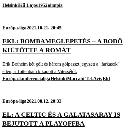
Helsinki
Kű Lajos
1952
olimpia
Európa-liga
2021.10.21. 20:45
EKL: BOMBAMEGLEPETÉS – A BODÖ
KIÜTÖTTE A ROMÁT
Erik Botheim két gólt és három gólpasszt jegyzett a „farkasok”
ellen; a Tottenham kikapott a Vitessétől.
Európa-konferencialiga
Helsinki
Maccabi Tel-Aviv
Ekl
Európa-liga
2021.08.12. 20:33
EL: A CELTIC ÉS A GALATASARAY IS
BEJUTOTT A PLAYOFFBA