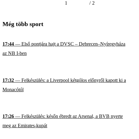
1
/
2
Még több sport
17:44
— Első pontjára hajt a DVSC – Debrecen–Nyíregyháza
az NB I-ben
17:32
— Felkészülés: a Liverpool kétgólos előnyről kapott ki a
Monacótól
17:26
— Felkészülés: későn ébredt az Arsenal, a BVB nyerte
meg az Emirates-kupát