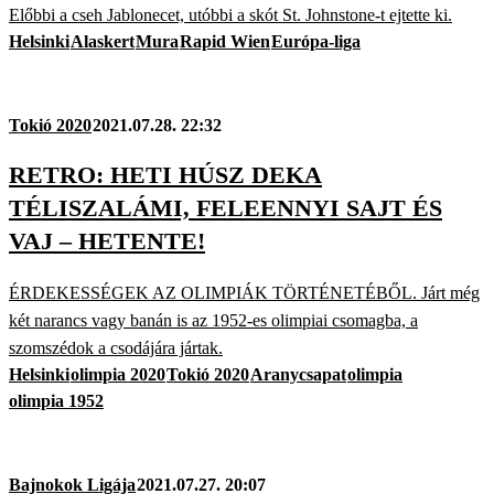
Előbbi a cseh Jablonecet, utóbbi a skót St. Johnstone-t ejtette ki.
Helsinki
Alaskert
Mura
Rapid Wien
Európa-liga
Tokió 2020
2021.07.28. 22:32
RETRO: HETI HÚSZ DEKA
TÉLISZALÁMI, FELEENNYI SAJT ÉS
VAJ – HETENTE!
ÉRDEKESSÉGEK AZ OLIMPIÁK TÖRTÉNETÉBŐL. Járt még
két narancs vagy banán is az 1952-es olimpiai csomagba, a
szomszédok a csodájára jártak.
Helsinki
olimpia 2020
Tokió 2020
Aranycsapat
olimpia
olimpia 1952
Bajnokok Ligája
2021.07.27. 20:07