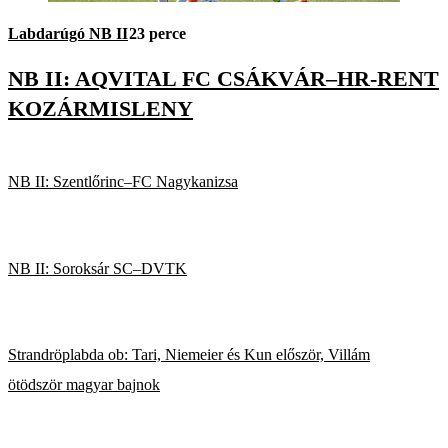
Labdarúgó NB II
23 perce
NB II: AQVITAL FC CSÁKVÁR–HR-RENT
KOZÁRMISLENY
NB II: Szentlőrinc–FC Nagykanizsa
NB II: Soroksár SC–DVTK
Strandröplabda ob: Tari, Niemeier és Kun először, Villám
ötödször magyar bajnok