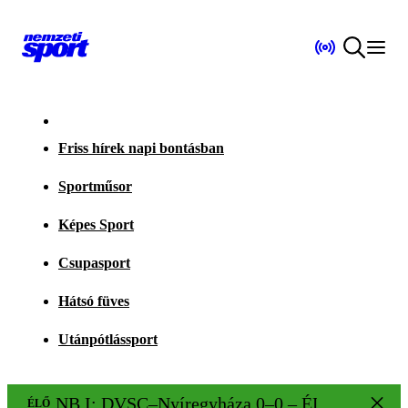
Friss hírek napi bontásban
Sportműsor
Képes Sport
Csupasport
Hátsó füves
Utánpótlássport
NB I: DVSC–Nyíregyháza 0–0 – ÉLŐ!
ÉLŐ