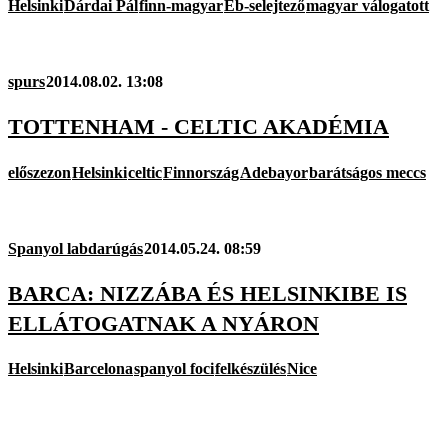
Helsinki
Dárdai Pál
finn-magyar
Eb-selejtező
magyar válogatott
spurs
2014.08.02. 13:08
TOTTENHAM - CELTIC AKADÉMIA
előszezon
Helsinki
celtic
Finnország
Adebayor
barátságos meccs
Spanyol labdarúgás
2014.05.24. 08:59
BARCA: NIZZÁBA ÉS HELSINKIBE IS
ELLÁTOGATNAK A NYÁRON
Helsinki
Barcelona
spanyol foci
felkészülés
Nice