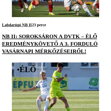
Labdarúgó NB II
23 perce
NB II: SOROKSÁRON A DVTK – ÉLŐ
EREDMÉNYKÖVETŐ A 3. FORDULÓ
VASÁRNAPI MÉRKŐZÉSEIRŐL!
•
ÉLŐ