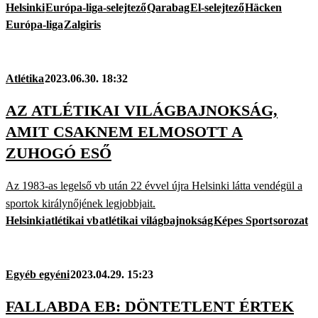
Helsinki
Európa-liga-selejtező
Qarabag
El-selejtező
Häcken
Európa-liga
Zalgiris
Atlétika
2023.06.30. 18:32
AZ ATLÉTIKAI VILÁGBAJNOKSÁG,
AMIT CSAKNEM ELMOSOTT A
ZUHOGÓ ESŐ
Az 1983-as legelső vb után 22 évvel újra Helsinki látta vendégül a
sportok királynőjének legjobbjait.
Helsinki
atlétikai vb
atlétikai világbajnokság
Képes Sport
sorozat
Egyéb egyéni
2023.04.29. 15:23
FALLABDA EB: DÖNTETLENT ÉRTEK