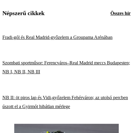
Népszerű cikkek
Összes hír
Fradi-gól és Real Madrid-győzelem a Groupama Arénában
Szombati sportműsor: Ferencváros–Real Madrid meccs Budapesten;
NB I, NB II, NB III
NB II: öt piros lap és Vidi-győzelem Fehérváron; az utolsó percben
úszott el a Gyirmót hibátlan mérlege