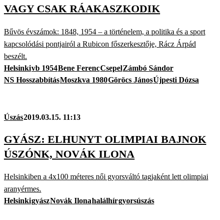
VAGY CSAK RÁAKASZKODIK
Bűvös évszámok: 1848, 1954 – a történelem, a politika és a sport
kapcsolódási pontjairól a Rubicon főszerkesztője, Rácz Árpád
beszélt.
Helsinki
vb 1954
Bene Ferenc
Csepel
Zámbó Sándor
NS Hosszabbítás
Moszkva 1980
Göröcs János
Újpesti Dózsa
Úszás
2019.03.15. 11:13
GYÁSZ: ELHUNYT OLIMPIAI BAJNOK
ÚSZÓNK, NOVÁK ILONA
Helsinkiben a 4x100 méteres női gyorsváltó tagjaként lett olimpiai
aranyérmes.
Helsinki
gyász
Novák Ilona
halálhír
gyorsúszás