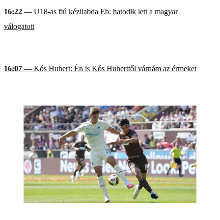
16:22
— U18-as fiú kézilabda Eb: hatodik lett a magyar
válogatott
16:07
— Kós Hubert: Én is Kós Huberttől várnám az érmeket