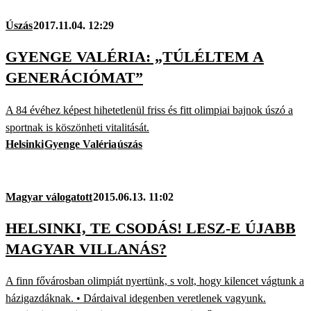
Úszás
2017.11.04. 12:29
GYENGE VALÉRIA: „TÚLÉLTEM A
GENERÁCIÓMAT”
A 84 évéhez képest hihetetlenül friss és fitt olimpiai bajnok úszó a
sportnak is köszönheti vitalitását.
Helsinki
Gyenge Valéria
úszás
Magyar válogatott
2015.06.13. 11:02
HELSINKI, TE CSODÁS! LESZ-E ÚJABB
MAGYAR VILLANÁS?
A finn fővárosban olimpiát nyertünk, s volt, hogy kilencet vágtunk a
házigazdáknak. • Dárdaival idegenben veretlenek vagyunk.