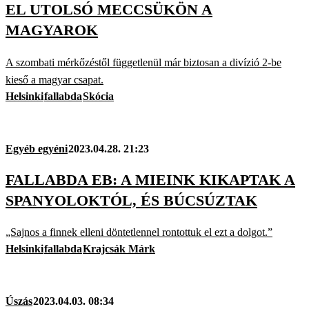
EL UTOLSÓ MECCSÜKÖN A
MAGYAROK
A szombati mérkőzéstől függetlenül már biztosan a divízió 2-be
kieső a magyar csapat.
Helsinki
fallabda
Skócia
Egyéb egyéni
2023.04.28. 21:23
FALLABDA EB: A MIEINK KIKAPTAK A
SPANYOLOKTÓL, ÉS BÚCSÚZTAK
„Sajnos a finnek elleni döntetlennel rontottuk el ezt a dolgot.”
Helsinki
fallabda
Krajcsák Márk
Úszás
2023.04.03. 08:34