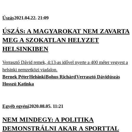
Úszás
2021.04.22. 21:09
ÚSZÁS: A MAGYAROKAT NEM ZAVARTA
MEG A SZOKATLAN HELYZET
HELSINKIBEN
Verrasztó Dávid remek, 4:13-as idővel nyerte a 400 méter vegyest a
helsinki nemzetközi viadalon.
Bernek Péter
Helsinki
Bohus Richárd
Verrasztó Dávid
úszás
Hosszú Katinka
Egyéb egyéni
2020.08.05. 11:21
NEM MINDEGY: A POLITIKA
DEMONSTRÁLNI AKAR A SPORTTAL