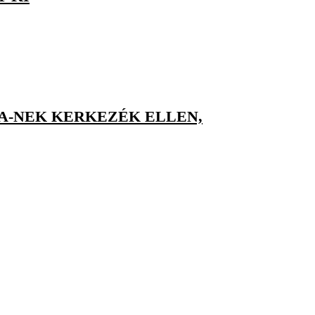
A-NEK KERKEZÉK ELLEN,