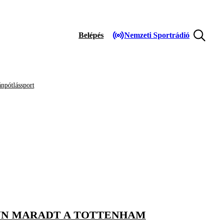
Belépés
Nemzeti Sportrádió
npótlássport
ENN MARADT A TOTTENHAM