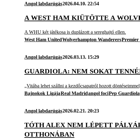
Angol labdarúgás
2026.04.10. 22:54
A WEST HAM KIÜTÖTTE A WOLV
A WHU két játékosa is duplázott a sereghajtó ellen.
West Ham United
Wolverhampton Wanderers
Premier
Angol labdarúgás
2026.03.13. 15:29
GUARDIOLA: NEM SOKAT TENNÉ
„Vitába lehet szállni a kezdőcsapatról hozott döntéseimme
Bajnokok Ligája
Real Madrid
angol foci
Pep Guardiola
Angol labdarúgás
2026.02.21. 20:23
TÓTH ALEX NEM LÉPETT PÁLYÁ
OTTHONÁBAN