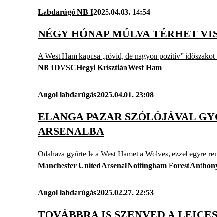
Labdarúgó NB I
2025.04.03. 14:54
NÉGY HÓNAP MÚLVA TÉRHET VIS
A West Ham kapusa „rövid, de nagyon pozitív” időszakot t
NB I
DVSC
Hegyi Krisztián
West Ham
Angol labdarúgás
2025.04.01. 23:08
ELANGA PAZAR SZÓLÓJÁVAL GYŐ
ARSENALBA
Odahaza gyűrte le a West Hamet a Wolves, ezzel egyre rem
Manchester United
Arsenal
Nottingham Forest
Anthony
Angol labdarúgás
2025.02.27. 22:53
TOVÁBBRA IS SZENVED A LEICE