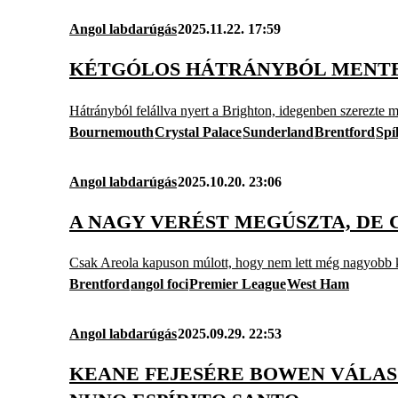
Angol labdarúgás
2025.11.22. 17:59
KÉTGÓLOS HÁTRÁNYBÓL MENT
Hátrányból felállva nyert a Brighton, idegenben szerezte 
Bournemouth
Crystal Palace
Sunderland
Brentford
Spí
Angol labdarúgás
2025.10.20. 23:06
A NAGY VERÉST MEGÚSZTA, DE
Csak Areola kapuson múlott, hogy nem lett még nagyobb
Brentford
angol foci
Premier League
West Ham
Angol labdarúgás
2025.09.29. 22:53
KEANE FEJESÉRE BOWEN VÁLAS