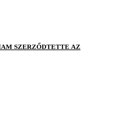
 HAM SZERZŐDTETTE AZ