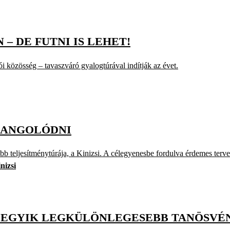
– DE FUTNI IS LEHET!
ói közösség – tavaszváró gyalogtúrával indítják az évet.
ÁHANGOLÓDNI
 teljesítménytúrája, a Kinizsi. A célegyenesbe fordulva érdemes tervet k
nizsi
G EGYIK LEGKÜLÖNLEGESEBB TANÖSVÉ