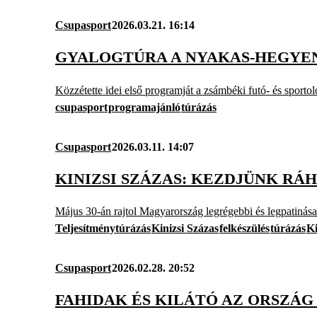
Csupasport
2026.03.21. 16:14
GYALOGTÚRA A NYAKAS-HEGYEN 
Közzétette idei első programját a zsámbéki futó- és sportol
csupasport
programajánló
túrázás
Csupasport
2026.03.11. 14:07
KINIZSI SZÁZAS: KEZDJÜNK R
Május 30-án rajtol Magyarország legrégebbi és legpatinásabb
Teljesítménytúrázás
Kinizsi Százas
felkészülés
túrázás
Ki
Csupasport
2026.02.28. 20:52
FAHIDAK ÉS KILÁTÓ AZ ORSZÁ