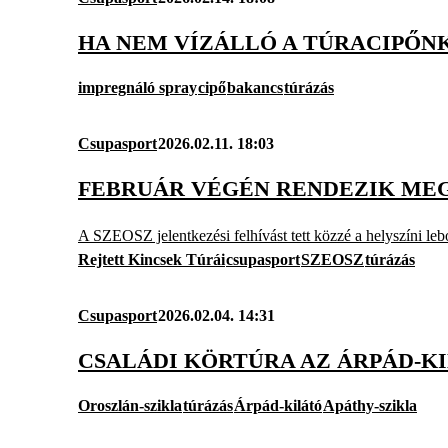
HA NEM VÍZÁLLÓ A TÚRACIPŐNK
impregnáló spray
cipő
bakancs
túrázás
Csupasport
2026.02.11. 18:03
FEBRUÁR VÉGÉN RENDEZIK MEG
A SZEOSZ jelentkezési felhívást tett közzé a helyszíni leb
Rejtett Kincsek Túrái
csupasport
SZEOSZ
túrázás
Csupasport
2026.02.04. 14:31
CSALÁDI KÖRTÚRA AZ ÁRPÁD-K
Oroszlán-szikla
túrázás
Árpád-kilátó
Apáthy-szikla