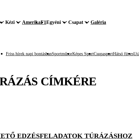
Kézi
Amerika
F1
Egyéni
Csapat
Galéria
Friss hírek napi bontásban
Sportműsor
Képes Sport
Csupasport
Hátsó füves
Utá
RÁZÁS
CÍMKÉRE
HETŐ EDZÉSFELADATOK TÚRÁZÁSHOZ