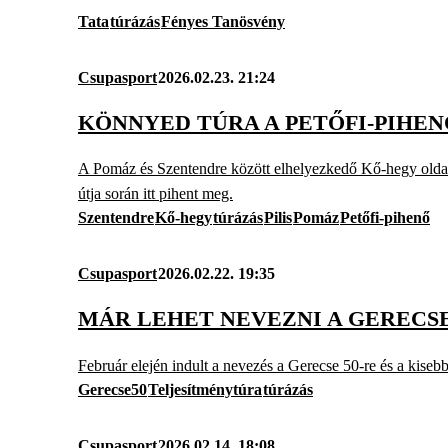
Tata
túrázás
Fényes Tanösvény
Csupasport
2026.02.23. 21:24
KÖNNYED TÚRA A PETŐFI-PIHE
A Pomáz és Szentendre között elhelyezkedő Kő-hegy oldalá
útja során itt pihent meg.
Szentendre
Kő-hegy
túrázás
Pilis
Pomáz
Petőfi-pihenő
Csupasport
2026.02.22. 19:35
MÁR LEHET NEVEZNI A GEREC
Február elején indult a nevezés a Gerecse 50-re és a kiseb
Gerecse50
Teljesítménytúra
túrázás
Csupasport
2026.02.14. 18:08