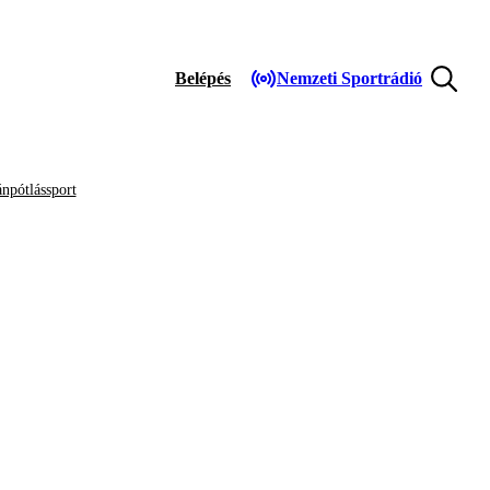
Belépés
Nemzeti Sportrádió
npótlássport