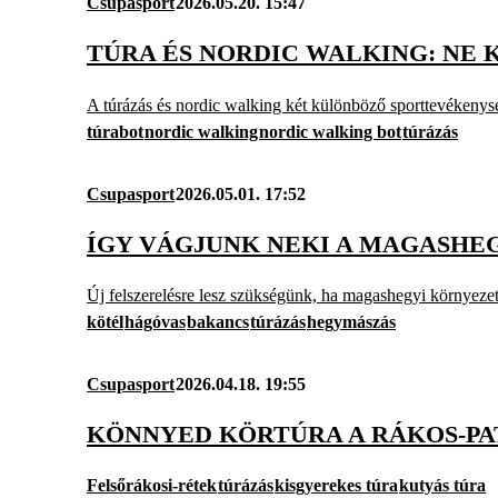
Csupasport
2026.05.20. 15:47
TÚRA ÉS NORDIC WALKING: NE 
A túrázás és nordic walking két különböző sporttevékenység
túrabot
nordic walking
nordic walking bot
túrázás
Csupasport
2026.05.01. 17:52
ÍGY VÁGJUNK NEKI A MAGASHE
Új felszerelésre lesz szükségünk, ha magashegyi környezet
kötél
hágóvas
bakancs
túrázás
hegymászás
Csupasport
2026.04.18. 19:55
KÖNNYED KÖRTÚRA A RÁKOS-P
Felsőrákosi-rétek
túrázás
kisgyerekes túra
kutyás túra