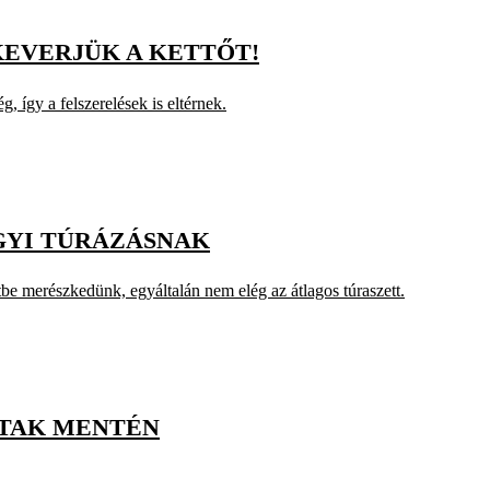
KEVERJÜK A KETTŐT!
, így a felszerelések is eltérnek.
GYI TÚRÁZÁSNAK
be merészkedünk, egyáltalán nem elég az átlagos túraszett.
ATAK MENTÉN