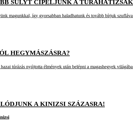
BB SÚLYT CIPELJÜNK A TÚRAHÁTIZSÁ
gyünk magunkkal, így gyorsabban haladhatunk és tovább bírjuk szufláva
RÓL HEGYMÁSZÁSRA?
 hazai túrázás nyújtotta élmények után belépni a magashegyek világába
LÓDJUNK A KINIZSI SZÁZASRA!
nizsi