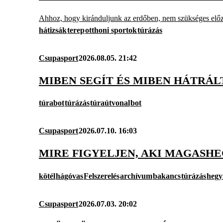
Ahhoz, hogy kiránduljunk az erdőben, nem szükséges előze
hátizsák
terep
otthoni sportok
túrázás
Csupasport
2026.08.05. 21:42
MIBEN SEGÍT ÉS MIBEN HÁTRÁL
túrabot
túrázás
túraútvonal
bot
Csupasport
2026.07.10. 16:03
MIRE FIGYELJEN, AKI MAGASHE
kötél
hágóvas
Felszerelés
archívum
bakancs
túrázás
hegy
Csupasport
2026.07.03. 20:02