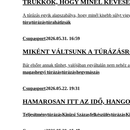
TRÜKKÖK, HOGY MINÉL KEVESE
A túrázás egyik alapszabálya, hogy minél kisebb súlyt vi
túra
túrázás
túrahátizsák
Csupasport
2026.05.31. 16:59
MIKÉNT VÁLTSUNK A TÚRÁZÁS
Bár elsőre annak tűnhet, valójában egyáltalán nem nehéz a
magashegyi túrázás
túrázás
hegymászás
Csupasport
2026.05.22. 19:31
HAMAROSAN ITT AZ IDŐ, HANGO
Teljesítménytúrázás
Kinizsi Százas
felkészülés
túrázás
Ki