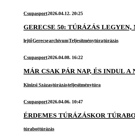
Csupasport
2026.04.12. 20:25
GERECSE 50: TÚRÁZÁS LEGYEN, 
lejtő
Gerecse
archívum
Teljesítménytúra
túrázás
Csupasport
2026.04.08. 16:22
MÁR CSAK PÁR NAP, ÉS INDUL A
Kinizsi Százas
túrázás
teljesítménytúra
Csupasport
2026.04.06. 10:47
ÉRDEMES TÚRÁZÁSKOR TÚRABO
túrabot
túrázás