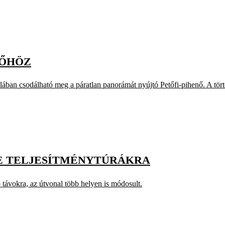
NŐHÖZ
ban csodálható meg a páratlan panorámát nyújtó Petőfi-pihenő. A tört
SE TELJESÍTMÉNYTÚRÁKRA
b távokra, az útvonal több helyen is módosult.