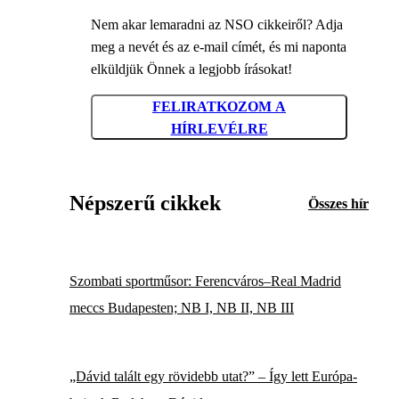
Nem akar lemaradni az NSO cikkeiről? Adja
meg a nevét és az e-mail címét, és mi naponta
elküldjük Önnek a legjobb írásokat!
FELIRATKOZOM A
HÍRLEVÉLRE
Népszerű cikkek
Összes hír
Szombati sportműsor: Ferencváros–Real Madrid
meccs Budapesten; NB I, NB II, NB III
„Dávid talált egy rövidebb utat?” – Így lett Európa-