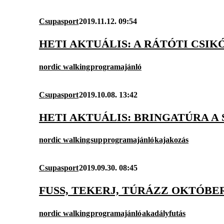
Csupasport
2019.11.12. 09:54
HETI AKTUÁLIS: A RÁTÓTI CSI
nordic walking
programajánló
Csupasport
2019.10.08. 13:42
HETI AKTUÁLIS: BRINGATÚRA A
nordic walking
sup
programajánló
kajakozás
Csupasport
2019.09.30. 08:45
FUSS, TEKERJ, TÚRÁZZ OKTÓBER
nordic walking
programajánló
akadályfutás