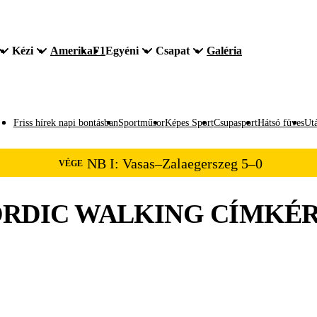
Kézi
Amerika
F1
Egyéni
Csapat
Galéria
Friss hírek napi bontásban
Sportműsor
Képes Sport
Csupasport
Hátsó füves
Utá
NB I: Vasas–Zalaegerszeg 5–0
VÉGE
RDIC WALKING
CÍMKÉ