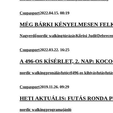
Csupasport
2022.04.15. 08:19
MÉG BÁRKI KÉNYELMESEN FEL
Nagyerdő
nordic walking
túrázás
Kőrösi Judit
Debrece
Csupasport
2022.03.22. 16:25
A 496-OS KÍSÉRLET, 2. NAP: KOC
nordic walking
pronálás
futócél
496-os kihívás
futás
futá
Csupasport
2019.11.26. 09:29
HETI AKTUÁLIS: FUTÁS RONDA 
nordic walking
programajánló