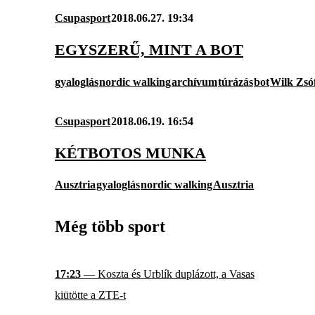
Csupasport
2018.06.27. 19:34
EGYSZERŰ, MINT A BOT
gyaloglás
nordic walking
archívum
túrázás
bot
Wilk Zsó
Csupasport
2018.06.19. 16:54
KÉTBOTOS MUNKA
Ausztria
gyaloglás
nordic walking
Ausztria
Még több sport
17:23
— Koszta és Urblík duplázott, a Vasas
kiütötte a ZTE-t