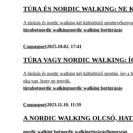
TÚRA ÉS NORDIC WALKING: NE 
A túrázás és nordic walking két különböző sporttevékenység
túrabot
nordic walking
nordic walking bot
túrázás
Csupasport
2025.10.02. 17:41
TÚRA VAGY NORDIC WALKING: Í
A túrázás és nordic walking két különböző sportág, így a fe
oka van, hogy ne tegyük.
túrabot
nordic walking
nordic walking bot
túrázás
Csupasport
2023.11.10. 11:59
A NORDIC WALKING OLCSÓ, HA
nordic walkint bot
nordic walking
túrázás
finnország