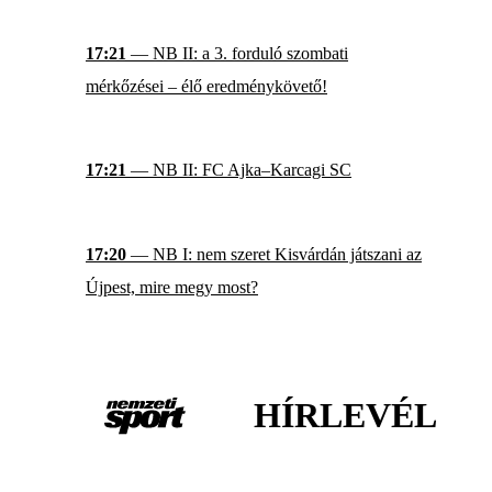
17:21
— NB II: a 3. forduló szombati
mérkőzései – élő eredménykövető!
17:21
— NB II: FC Ajka–Karcagi SC
17:20
— NB I: nem szeret Kisvárdán játszani az
Újpest, mire megy most?
HÍRLEVÉL