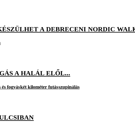
KÉSZÜLHET A DEBRECENI NORDIC WAL
n
OGÁS A HALÁL ELŐL...
s és fogyás
két kilométer futás
szupinálás
PULCSIBAN