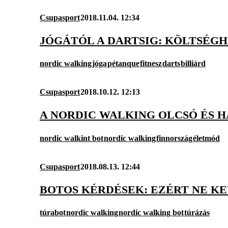
Csupasport
2018.11.04. 12:34
JÓGÁTÓL A DARTSIG: KÖLTSÉG
nordic walking
jóga
pétanque
fitnesz
darts
billiárd
Csupasport
2018.10.12. 12:13
A NORDIC WALKING OLCSÓ ÉS 
nordic walkint bot
nordic walking
finnország
életmód
Csupasport
2018.08.13. 12:44
BOTOS KÉRDÉSEK: EZÉRT NE KE
túrabot
nordic walking
nordic walking bot
túrázás