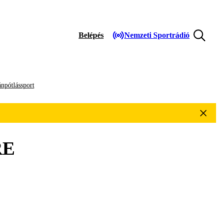
Belépés
Nemzeti Sportrádió
npótlássport
RE