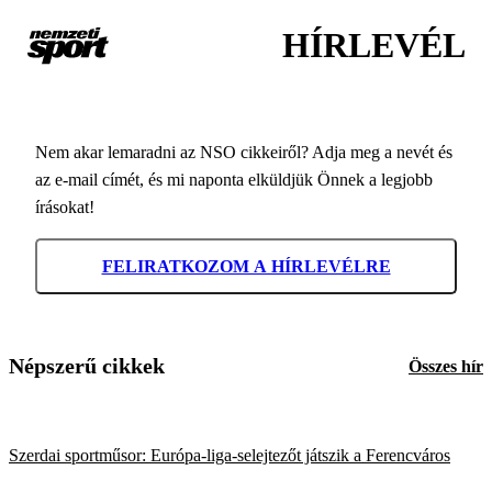
HÍRLEVÉL
Nem akar lemaradni az NSO cikkeiről? Adja meg a nevét és
az e-mail címét, és mi naponta elküldjük Önnek a legjobb
írásokat!
FELIRATKOZOM A HÍRLEVÉLRE
Népszerű cikkek
Összes hír
Szerdai sportműsor: Európa-liga-selejtezőt játszik a Ferencváros