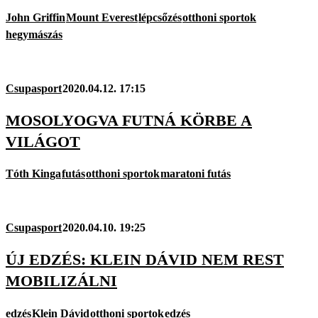
John Griffin
Mount Everest
lépcsőzés
otthoni sportok
hegymászás
Csupasport
2020.04.12. 17:15
MOSOLYOGVA FUTNÁ KÖRBE A
VILÁGOT
Tóth Kinga
futás
otthoni sportok
maratoni futás
Csupasport
2020.04.10. 19:25
ÚJ EDZÉS: KLEIN DÁVID NEM REST
MOBILIZÁLNI
edzés
Klein Dávid
otthoni sportok
edzés