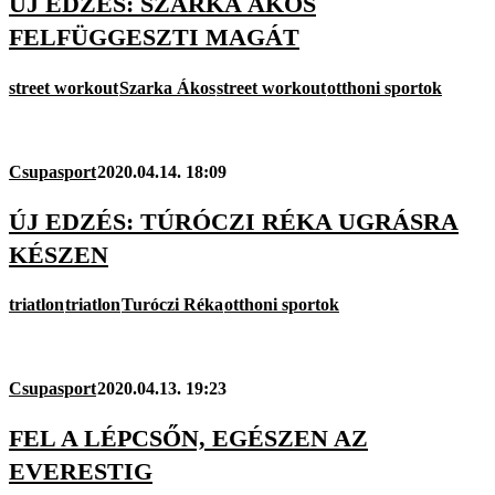
ÚJ EDZÉS: SZARKA ÁKOS
FELFÜGGESZTI MAGÁT
street workout
Szarka Ákos
street workout
otthoni sportok
Csupasport
2020.04.14. 18:09
ÚJ EDZÉS: TÚRÓCZI RÉKA UGRÁSRA
KÉSZEN
triatlon
triatlon
Turóczi Réka
otthoni sportok
Csupasport
2020.04.13. 19:23
FEL A LÉPCSŐN, EGÉSZEN AZ
EVERESTIG