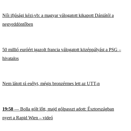
Női ifjúsági kézi-vb: a magyar válogatott kikapott Dániától a
negyeddöntőben
50 millió euróért igazolt francia válogatott középpályást a PSG –
hivatalos
Nem látott rá esélyt, mégis bronzérmes lett az UTT-n
19:58
— Bolla gólt lőtt, majd gólpasszt adott: Észtországban
nyert a Rapid Wien – videó