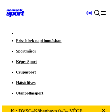
Friss hírek napi bontásban
Sportműsor
Képes Sport
Csupasport
Hátsó füves
Utánpótlássport
Kl: DVSC–Köbenhavn 0–3– VÉGE