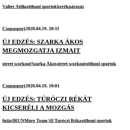
Valter Attila
otthoni sportok
kerékpározás
Csupasport
2020.04.19. 20:11
ÚJ EDZÉS: SZARKA ÁKOS
MEGMOZGATJA IZMAIT
street workout
Szarka Ákos
street workout
otthoni sportok
Csupasport
2020.04.19. 10:01
ÚJ EDZÉS: TÚRÓCZI RÉKÁT
KICSERÉLI A MOZGÁS
futás
IRUNMore Team SE
Turóczi Réka
otthoni sportok