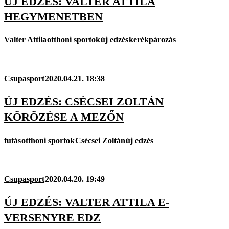
ÚJ EDZÉS: VALTER ATTILA
HEGYMENETBEN
Valter Attila
otthoni sportok
új edzés
kerékpározás
Csupasport
2020.04.21. 18:38
ÚJ EDZÉS: CSÉCSEI ZOLTÁN
KÖRÖZÉSE A MEZŐN
futás
otthoni sportok
Csécsei Zoltán
új edzés
Csupasport
2020.04.20. 19:49
ÚJ EDZÉS: VALTER ATTILA E-
VERSENYRE EDZ