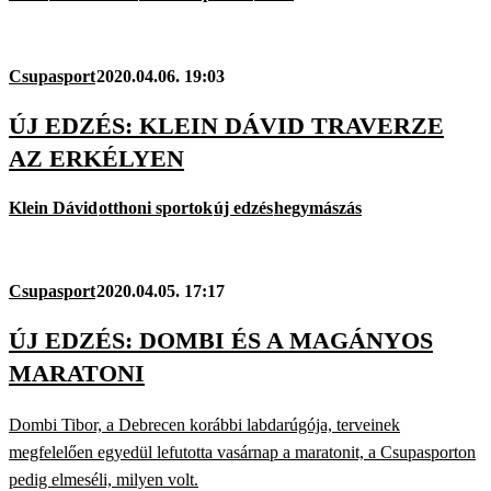
Csupasport
2020.04.06. 19:03
ÚJ EDZÉS: KLEIN DÁVID TRAVERZE
AZ ERKÉLYEN
Klein Dávid
otthoni sportok
új edzés
hegymászás
Csupasport
2020.04.05. 17:17
ÚJ EDZÉS: DOMBI ÉS A MAGÁNYOS
MARATONI
Dombi Tibor, a Debrecen korábbi labdarúgója, terveinek
megfelelően egyedül lefutotta vasárnap a maratonit, a Csupasporton
pedig elmeséli, milyen volt.