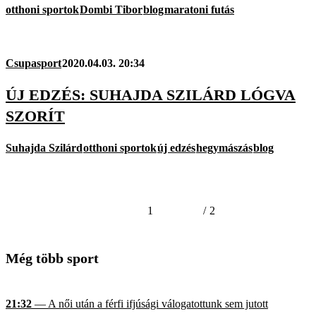
otthoni sportok
Dombi Tibor
blog
maratoni futás
Csupasport
2020.04.03. 20:34
ÚJ EDZÉS: SUHAJDA SZILÁRD LÓGVA
SZORÍT
Suhajda Szilárd
otthoni sportok
új edzés
hegymászás
blog
1
/
2
Még több sport
21:32
— A női után a férfi ifjúsági válogatottunk sem jutott