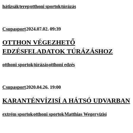
hátizsák
terep
otthoni sportok
túrázás
Csupasport
2024.07.02. 09:39
OTTHON VÉGEZHETŐ
EDZÉSFELADATOK TÚRÁZÁSHOZ
otthoni sportok
túrázás
otthoni edzés
Csupasport
2020.04.26. 19:00
KARANTÉNVÍZISÍ A HÁTSÓ UDVARBAN
extrém sportok
otthoni sportok
Matthias Weger
vízisí