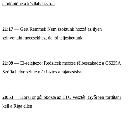
elődöntőbe a kézilabda-vb-n
21:17
— Gert Remmel: Nem szoktunk hozzá az ilyen
színvonalú meccsekhez, de jól teljesítettünk
21:09
— El-selejtező: Redzicék meccse félbeszakadt; a CSZKA
Szófia helye szinte már biztos a rájátszásban
20:53
— Korai öngól okozta az ETO vesztét, Győrben fordítani
kell a Riga ellen