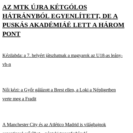
AZ MTK ÚJRA KÉTGÓLOS
HÁTRÁNYBÓL EGYENLÍTETT, DE A
PUSKÁS AKADÉMIÁÉ LETT A HÁROM
PONT
Kézilabda: a 7. helyért játszhatnak a magyarok az U18-as leány-
vb-n
Női kézi: a Győr gálázott a Brest ellen, a Loki a Népligetben
verte meg a Fradit
A Manchester City és az Atlético Madrid is világbajnok