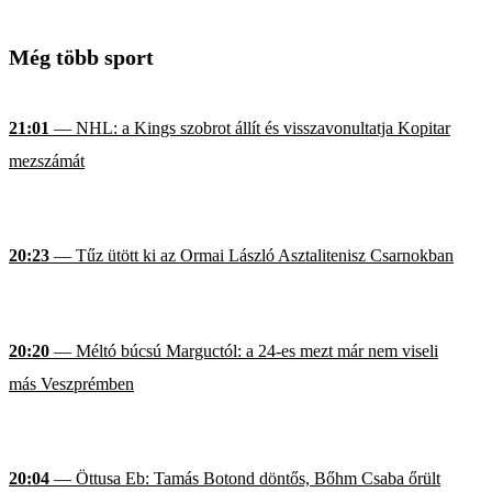
Még több sport
21:01
— NHL: a Kings szobrot állít és visszavonultatja Kopitar
mezszámát
20:23
— Tűz ütött ki az Ormai László Asztalitenisz Csarnokban
20:20
— Méltó búcsú Marguctól: a 24-es mezt már nem viseli
más Veszprémben
20:04
— Öttusa Eb: Tamás Botond döntős, Bőhm Csaba őrült