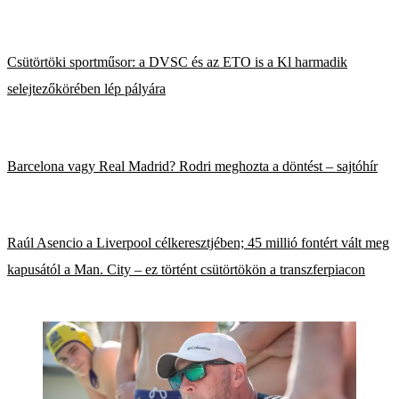
Csütörtöki sportműsor: a DVSC és az ETO is a Kl harmadik
selejtezőkörében lép pályára
Barcelona vagy Real Madrid? Rodri meghozta a döntést – sajtóhír
Raúl Asencio a Liverpool célkeresztjében; 45 millió fontért vált meg
kapusától a Man. City – ez történt csütörtökön a transzferpiacon