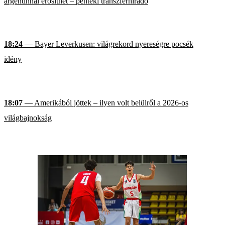
argentinnal erősíthet – pénteki transzferhíradó
18:24
— Bayer Leverkusen: világrekord nyereségre pocsék
idény
18:07
— Amerikából jöttek – ilyen volt belülről a 2026-os
világbajnokság