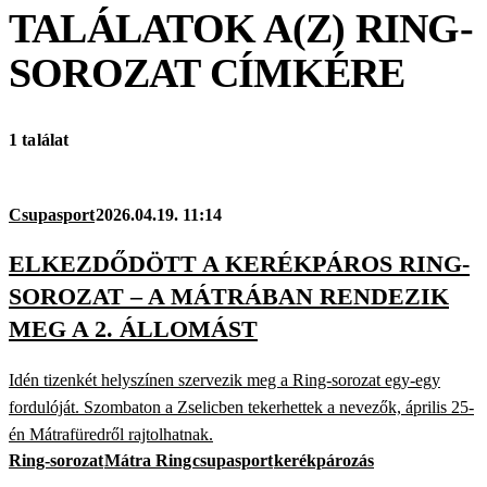
TALÁLATOK A(Z)
RING-
SOROZAT
CÍMKÉRE
1 találat
Csupasport
2026.04.19. 11:14
ELKEZDŐDÖTT A KERÉKPÁROS RING-
SOROZAT – A MÁTRÁBAN RENDEZIK
MEG A 2. ÁLLOMÁST
Idén tizenkét helyszínen szervezik meg a Ring-sorozat egy-egy
fordulóját. Szombaton a Zselicben tekerhettek a nevezők, április 25-
én Mátrafüredről rajtolhatnak.
Ring-sorozat
Mátra Ring
csupasport
kerékpározás