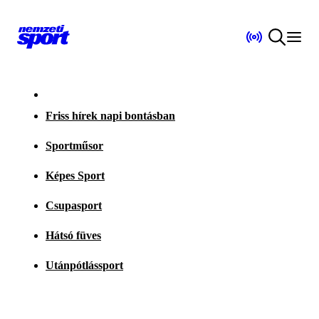
Friss hírek napi bontásban
Sportműsor
Képes Sport
Csupasport
Hátsó füves
Utánpótlássport