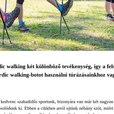
ic walking két különböző tevékenység, így a fels
rdic walking-botot használni túrázásainkhoz va
 kedvenc szabadidős sportunk, bizonyára van már két nagyon 
solódunk ki. Ebben a cikkben arról ejtünk néhány szót, miért