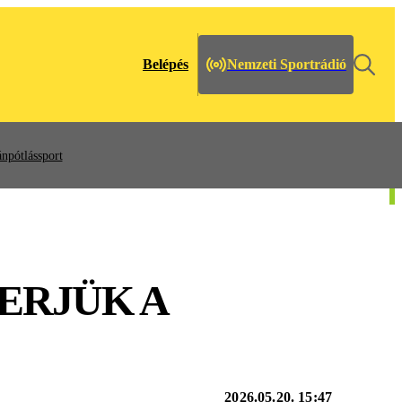
Belépés
Nemzeti Sportrádió
npótlássport
ERJÜK A
2026.05.20. 15:47