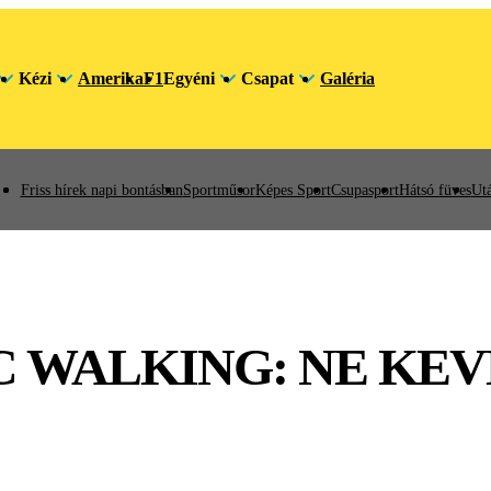
Kézi
Amerika
F1
Egyéni
Csapat
Galéria
Friss hírek napi bontásban
Sportműsor
Képes Sport
Csupasport
Hátsó füves
Utá
C WALKING: NE KEV