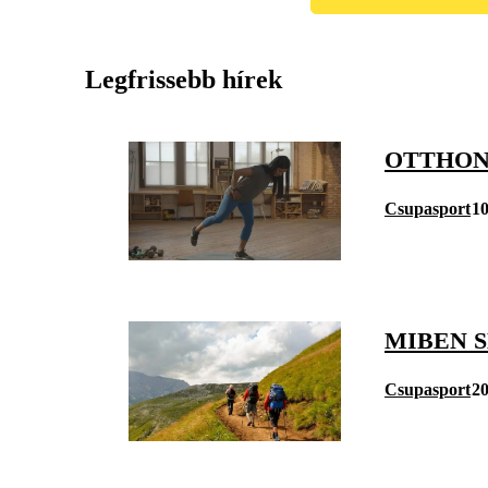
Legfrissebb hírek
OTTHON
Csupasport
10
MIBEN S
Csupasport
20