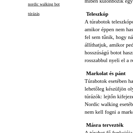
miben különbözik egym
nordic walking bot
Teleszkóp
túrázás
A túrabotok teleszkóp
amikor éppen nem hasz
fel sem tűnik, hogy n
állíthatjuk, amikor pe
hosszúságú botot haszn
rosszabbul nyeli el a 
Markolat és pánt
Túrabotok esetében ha
lehetőleg készüljön o
túrázók: lejtőn kifeje
Nordic walking esetébe
nem kell fogni a marko
Másra tervezték
A túrabot fő funkciója