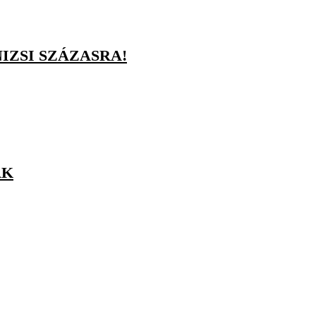
IZSI SZÁZASRA!
AK