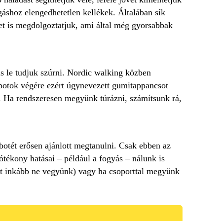
áshoz elengedhetetlen kellékek. Általában sík
et is megdolgoztatjuk, ami által még gyorsabbak
s le tudjuk szúrni. Nordic walking közben
 botok végére ezért úgynevezett gumitappancsot
. Ha rendszeresen megyünk túrázni, számítsunk rá,
otét erősen ajánlott megtanulni. Csak ebben az
ótékony hatásai – például a fogyás – nálunk is
 ott inkább ne vegyünk) vagy ha csoporttal megyünk