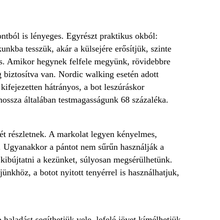
tból is lényeges. Egyrészt praktikus okból:
kba tesszük, akár a külsejére erősítjük, szinte
os. Amikor hegynek felfele megyünk, rövidebbre
 biztosítva van. Nordic walking esetén adott
kifejezetten hátrányos, a bot leszúráskor
ő hossza általában testmagasságunk 68 százaléka.
ét részletnek. A markolat legyen kényelmes,
k. Ugyanakkor a pántot nem sűrűn használják a
n kibújtatni a kezünket, súlyosan megsérülhetünk.
ünkhöz, a botot nyitott tenyérrel is használhatjuk,
aladást segíthetjük vele, lefelé jövet kímélhetjük