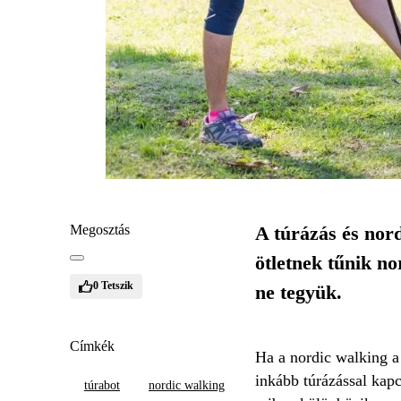
Megosztás
A túrázás és nord
ötletnek tűnik no
0
Tetszik
ne tegyük.
Címkék
Ha a nordic walking a
inkább túrázással kapc
túrabot
nordic walking