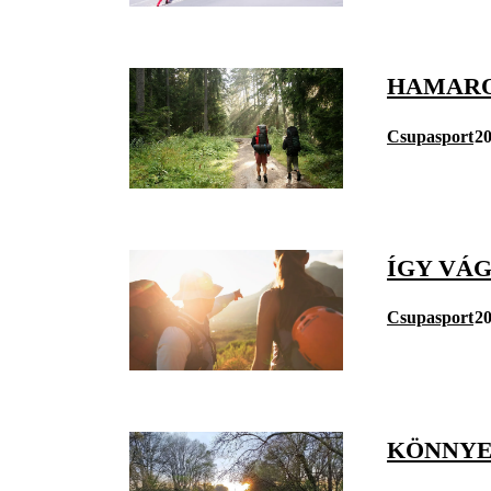
HAMAROS
Csupasport
20
ÍGY VÁ
Csupasport
20
KÖNNYE