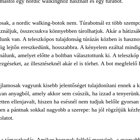
ástól egy nordic walkinghoz használt és egy túrabot.
osak, a nordic walking-botok nem. Túrabotnál ez több szempon
náljuk, összecsukva könnyebben tárolhatjuk. Akár a hátizsákun
álunk van. A teleszkópos tulajdonság túrázás közben is haszn
dig lejtőn ereszkedünk, hosszabbra. A kényelem ezáltal mindig
álunk, amelyet előtte a boltban választottunk ki. A teleszkóp 
rezgéseket, az illesztéseknél akár el is törhet. A bot megfelel
jlamosak vagyunk kisebb jelentőséget tulajdonítani ennek a k
lyan anyagból, amely akkor sem csúszik, ha izzad a tenyerün
zetten ellenjavalt, hiszen ha esésnél nem tudjuk belőle gyorsa
n a pántnak sokkal nagyobb a szerepe: ha jól rögzítjük kézfej
latot.
 a támaszkodás. Amikor hegynek felfelé megyünk, a gyorsabb h