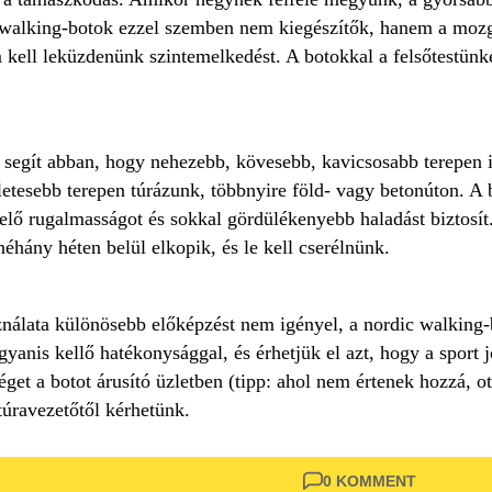
c walking-botok ezzel szemben nem kiegészítők, hanem a mozg
 kell leküzdenünk szintemelkedést. A botokkal a felsőtestünk
segít abban, hogy nehezebb, kövesebb, kavicsosabb terepen i
etesebb terepen túrázunk, többnyire föld- vagy betonúton. A
lő rugalmasságot és sokkal gördülékenyebb haladást biztosít
hány héten belül elkopik, és le kell cserélnünk.
nálata különösebb előképzést nem igényel, a nordic walking-b
yanis kellő hatékonysággal, és érhetjük el azt, hogy a sport j
éget a botot árusító üzletben (tipp: ahol nem értenek hozzá,
túravezetőtől kérhetünk.
0 KOMMENT