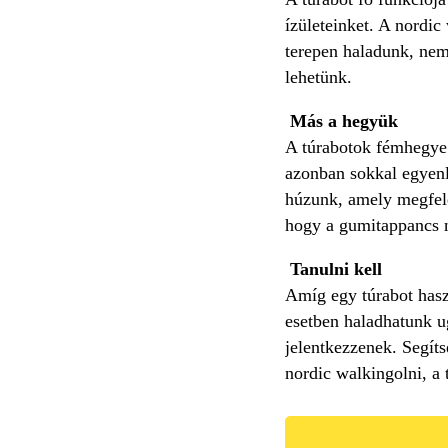
ízületeinket. A nordi
terepen haladunk, nem
lehetünk.
Más a hegyük
A túrabotok fémhegye 
azonban sokkal egyenl
húzunk, amely megfele
hogy a gumitappancs né
Tanulni kell
Amíg egy túrabot hasz
esetben haladhatunk ug
jelentkezzenek. Segíts
nordic walkingolni, a 