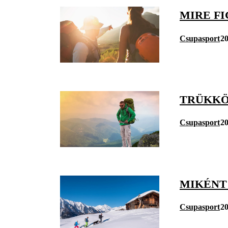
MIRE F
Csupasport
20
TRÜKKÖ
Csupasport
20
MIKÉNT
Csupasport
20