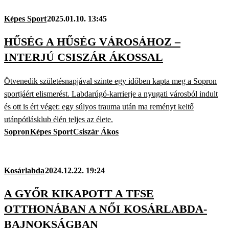
Képes Sport
2025.01.10. 13:45
HŰSÉG A HŰSÉG VÁROSÁHOZ –
INTERJÚ CSISZÁR ÁKOSSAL
Ötvenedik születésnapjával szinte egy időben kapta meg a Sopron
sportjáért elismerést. Labdarúgó-karrierje a nyugati városból indult
és ott is ért véget: egy súlyos trauma után ma reményt keltő
utánpótlásklub élén teljes az élete.
Sopron
Képes Sport
Csiszár Ákos
Kosárlabda
2024.12.22. 19:24
A GYŐR KIKAPOTT A TFSE
OTTHONÁBAN A NŐI KOSÁRLABDA-
BAJNOKSÁGBAN