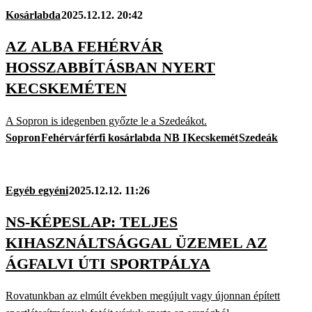
Kosárlabda
2025.12.12. 20:42
AZ ALBA FEHÉRVÁR
HOSSZABBÍTÁSBAN NYERT
KECSKEMÉTEN
A Sopron is idegenben győzte le a Szedeákot.
Sopron
Fehérvár
férfi kosárlabda NB I
Kecskemét
Szedeák
Egyéb egyéni
2025.12.12. 11:26
NS-KÉPESLAP: TELJES
KIHASZNÁLTSÁGGAL ÜZEMEL AZ
ÁGFALVI ÚTI SPORTPÁLYA
Rovatunkban az elmúlt években megújult vagy újonnan épített