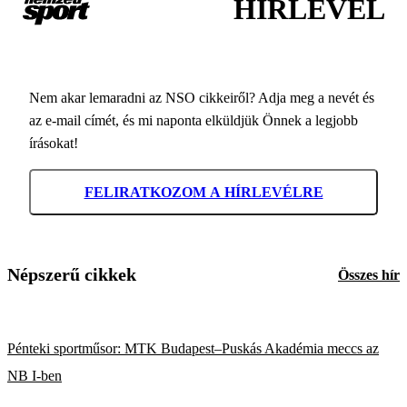
HÍRLEVÉL
Nem akar lemaradni az NSO cikkeiről? Adja meg a nevét és
az e-mail címét, és mi naponta elküldjük Önnek a legjobb
írásokat!
FELIRATKOZOM A HÍRLEVÉLRE
Népszerű cikkek
Összes hír
Pénteki sportműsor: MTK Budapest–Puskás Akadémia meccs az
NB I-ben