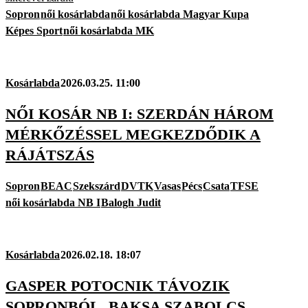
Sopron
női kosárlabda
női kosárlabda Magyar Kupa
Képes Sport
női kosárlabda MK
Kosárlabda
2026.03.25. 11:00
NŐI KOSÁR NB I: SZERDÁN HÁROM
MÉRKŐZÉSSEL MEGKEZDŐDIK A
RÁJÁTSZÁS
Sopron
BEAC
Szekszárd
DVTK
Vasas
Pécs
Csata
TFSE
női kosárlabda NB I
Balogh Judit
Kosárlabda
2026.02.18. 18:07
GASPER POTOCNIK TÁVOZIK
SOPRONBÓL, BAKSA SZABOLCS