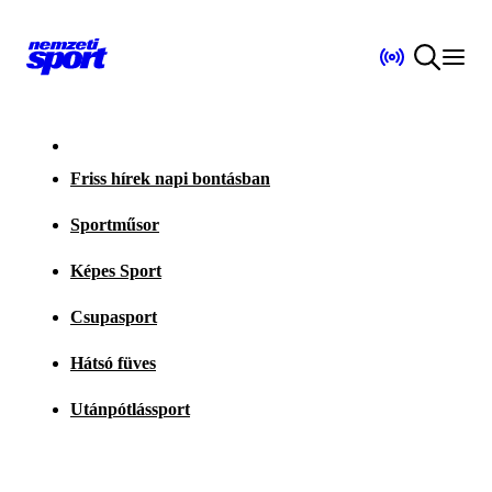
Friss hírek napi bontásban
Sportműsor
Képes Sport
Csupasport
Hátsó füves
Utánpótlássport