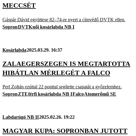
MECCSÉT
Gáspár Dávid együttese 82–74-re nyert a címvédő DVTK ellen.
Sopron
DVTK
női kosárlabda NB I
Kosárlabda
2025.03.29. 16:37
ZALAEGERSZEGEN IS MEGTARTOTTA
HIBÁTLAN MÉRLEGÉT A FALCO
Perl Zoltán ezúttal 22 ponttal segítette csapatát a győzelemhez.
Sopron
ZTE
férfi kosárlabda NB I
Falco
Atomerőmű SE
Labdarúgó NB II
2025.02.26. 19:22
MAGYAR KUPA: SOPRONBAN JUTOTT