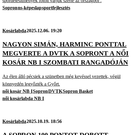
sportlétesítmények fotóit várjuk szerte az országból .
Sopron
ns-képeslap
sportfejlesztés
Kosárlabda
2025.12.06. 19:20
NAGYON SIMÁN, HARMINC PONTTAL
MEGVERTE A DVTK A SOPRONT A NŐI
KOSÁR NB I SZOMBATI RANGADÓJÁN
Az élen álló pécsiek a szünetben még kevéssel vezettek, végül
könnyedén legyőzték a Győrt.
női kosár NB I
Sopron
DVTK
Sopron Basket
női kosárlabda NB I
Kosárlabda
2025.10.19. 18:56
A SOPRON 100 PONTOT DOBOTT