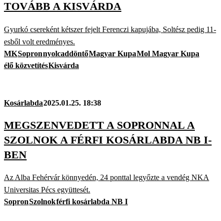
TOVÁBB A KISVÁRDA
Gyurkó csereként kétszer fejelt Ferenczi kapujába, Soltész pedig 11-
esből volt eredményes.
MK
Sopron
nyolcaddöntő
Magyar Kupa
Mol Magyar Kupa
élő közvetítés
Kisvárda
Kosárlabda
2025.01.25. 18:38
MEGSZENVEDETT A SOPRONNAL A
SZOLNOK A FÉRFI KOSÁRLABDA NB I-
BEN
Az Alba Fehérvár könnyedén, 24 ponttal legyőzte a vendég NKA
Universitas Pécs együttesét.
Sopron
Szolnok
férfi kosárlabda NB I