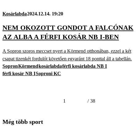
Kosárlabda
2024.12.14. 19:20
NEM OKOZOTT GONDOT A FALCÓNAK
AZ ALBA A FÉRFI KOSÁR NB I-BEN
A Sopron szoros meccset nyert a Körmend otthonában, ezzel a két
csapat tizenkét fordulót követően egyaránt 18 ponttal áll a tabellán.
Sopron
Körmend
kosárlabda
férfi kosárlabda NB I
férfi kosár NB I
Soproni KC
1
/
38
Még több sport