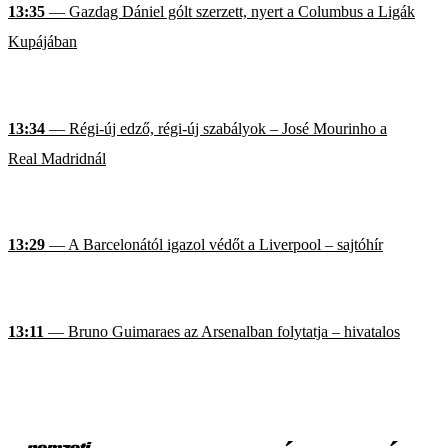
13:35
— Gazdag Dániel gólt szerzett, nyert a Columbus a Ligák
Kupájában
13:34
— Régi-új edző, régi-új szabályok – José Mourinho a
Real Madridnál
13:29
— A Barcelonától igazol védőt a Liverpool – sajtóhír
13:11
— Bruno Guimaraes az Arsenalban folytatja – hivatalos