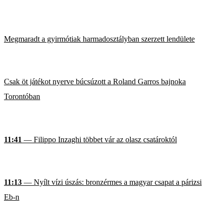
Megmaradt a gyirmótiak harmadosztályban szerzett lendülete
Csak öt játékot nyerve búcsúzott a Roland Garros bajnoka
Torontóban
11:41
— Filippo Inzaghi többet vár az olasz csatároktól
11:13
— Nyílt vízi úszás: bronzérmes a magyar csapat a párizsi
Eb-n