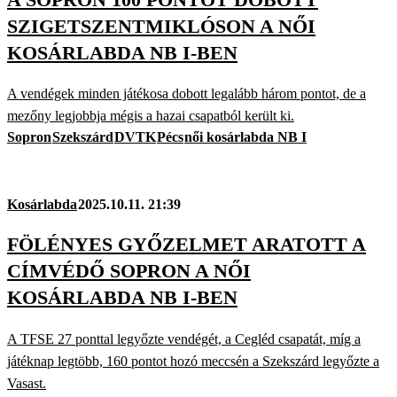
SZIGETSZENTMIKLÓSON A NŐI
KOSÁRLABDA NB I-BEN
A vendégek minden játékosa dobott legalább három pontot, de a
mezőny legjobbja mégis a hazai csapatból került ki.
Sopron
Szekszárd
DVTK
Pécs
női kosárlabda NB I
Kosárlabda
2025.10.11. 21:39
FÖLÉNYES GYŐZELMET ARATOTT A
CÍMVÉDŐ SOPRON A NŐI
KOSÁRLABDA NB I-BEN
A TFSE 27 ponttal legyőzte vendégét, a Cegléd csapatát, míg a
játéknap legtöbb, 160 pontot hozó meccsén a Szekszárd legyőzte a
Vasast.