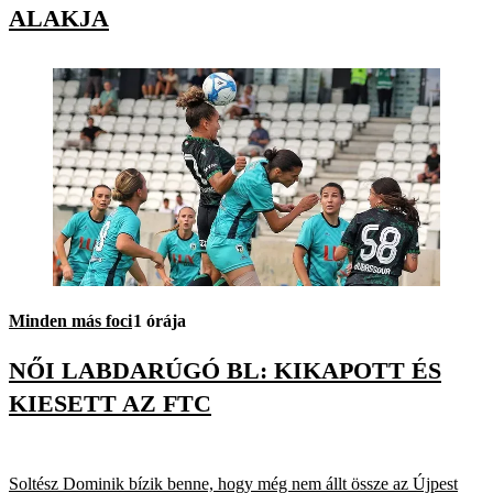
ALAKJA
Minden más foci
1 órája
NŐI LABDARÚGÓ BL: KIKAPOTT ÉS
KIESETT AZ FTC
Soltész Dominik bízik benne, hogy még nem állt össze az Újpest