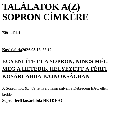
TALÁLATOK A(Z)
SOPRON
CÍMKÉRE
756 találat
Kosárlabda
2026.05.12. 22:12
EGYENLÍTETT A SOPRON, NINCS MÉG
MEG A HETEDIK HELYEZETT A FÉRFI
KOSÁRLABDA-BAJNOKSÁGBAN
A Sopron KC 93–89-re nyert hazai pályán a Debreceni EAC ellen
kedden.
Sopron
férfi kosárlabda NB I
DEAC