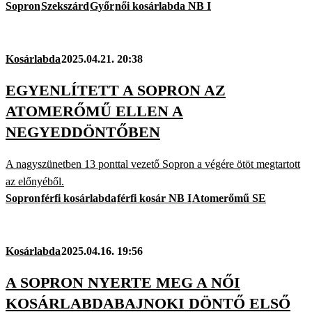
Sopron
Szekszárd
Győr
női kosárlabda NB I
Kosárlabda
2025.04.21. 20:38
EGYENLÍTETT A SOPRON AZ
ATOMERŐMŰ ELLEN A
NEGYEDDÖNTŐBEN
A nagyszünetben 13 ponttal vezető Sopron a végére ötöt megtartott
az előnyéből.
Sopron
férfi kosárlabda
férfi kosár NB I
Atomerőmű SE
Kosárlabda
2025.04.16. 19:56
A SOPRON NYERTE MEG A NŐI
KOSÁRLABDABAJNOKI DÖNTŐ ELSŐ