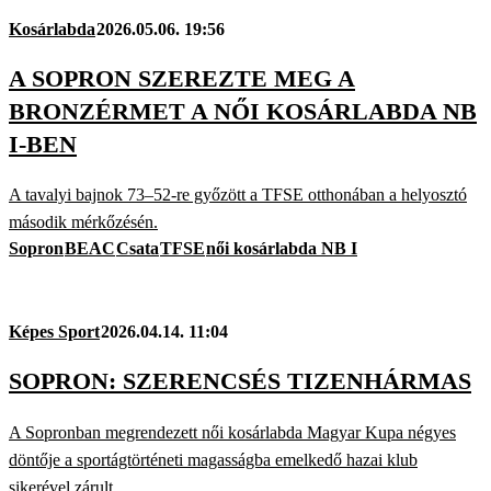
Kosárlabda
2026.05.06. 19:56
A SOPRON SZEREZTE MEG A
BRONZÉRMET A NŐI KOSÁRLABDA NB
I-BEN
A tavalyi bajnok 73–52-re győzött a TFSE otthonában a helyosztó
második mérkőzésén.
Sopron
BEAC
Csata
TFSE
női kosárlabda NB I
Képes Sport
2026.04.14. 11:04
SOPRON: SZERENCSÉS TIZENHÁRMAS
A Sopronban megrendezett női kosárlabda Magyar Kupa négyes
döntője a sportágtörténeti magasságba emelkedő hazai klub
sikerével zárult.