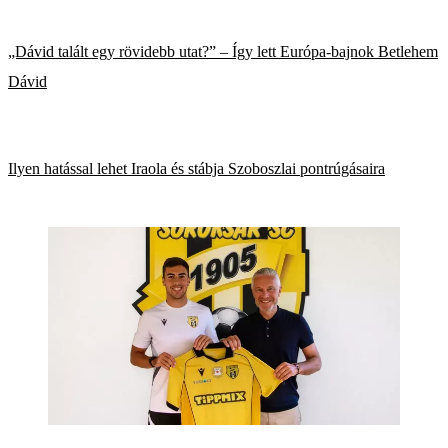
„Dávid talált egy rövidebb utat?” – Így lett Európa-bajnok Betlehem
Dávid
Ilyen hatással lehet Iraola és stábja Szoboszlai pontrúgásaira