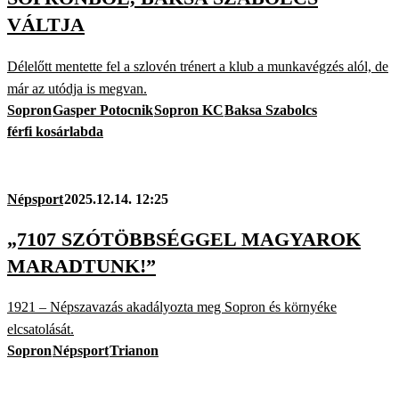
VÁLTJA
Délelőtt mentette fel a szlovén trénert a klub a munkavégzés alól, de
már az utódja is megvan.
Sopron
Gasper Potocnik
Sopron KC
Baksa Szabolcs
férfi kosárlabda
Népsport
2025.12.14. 12:25
„7107 SZÓTÖBBSÉGGEL MAGYAROK
MARADTUNK!”
1921 – Népszavazás akadályozta meg Sopron és környéke
elcsatolását.
Sopron
Népsport
Trianon