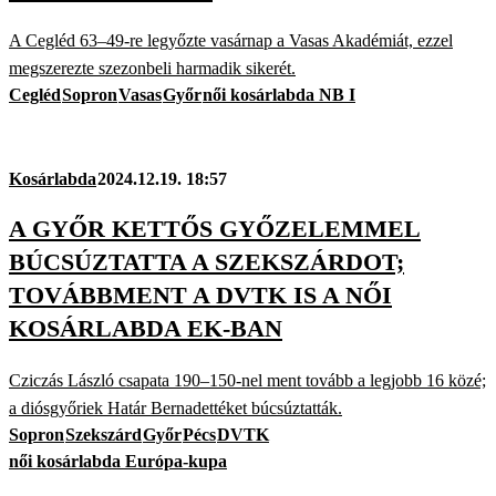
A Cegléd 63–49-re legyőzte vasárnap a Vasas Akadémiát, ezzel
megszerezte szezonbeli harmadik sikerét.
Cegléd
Sopron
Vasas
Győr
női kosárlabda NB I
Kosárlabda
2024.12.19. 18:57
A GYŐR KETTŐS GYŐZELEMMEL
BÚCSÚZTATTA A SZEKSZÁRDOT;
TOVÁBBMENT A DVTK IS A NŐI
KOSÁRLABDA EK-BAN
Cziczás László csapata 190–150-nel ment tovább a legjobb 16 közé;
a diósgyőriek Határ Bernadettéket búcsúztatták.
Sopron
Szekszárd
Győr
Pécs
DVTK
női kosárlabda Európa-kupa