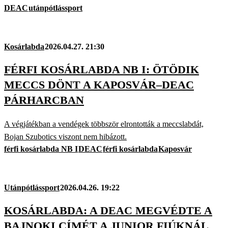
DEAC
utánpótlássport
Kosárlabda
2026.04.27. 21:30
FÉRFI KOSÁRLABDA NB I: ÖTÖDIK
MECCS DÖNT A KAPOSVÁR–DEAC
PÁRHARCBAN
A végjátékban a vendégek többször elrontották a meccslabdát,
Bojan Szubotics viszont nem hibázott.
férfi kosárlabda NB I
DEAC
férfi kosárlabda
Kaposvár
Utánpótlássport
2026.04.26. 19:22
KOSÁRLABDA: A DEAC MEGVÉDTE A
BAJNOKI CÍMÉT A JUNIOR FIÚKNÁL