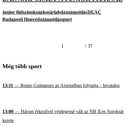
junior fiúbajnokság
kosárlabda
utánpótlás
DEAC
Budapesti Honvéd
utánpótlássport
1
/
37
Még több sport
13:11
— Bruno Guimaraes az Arsenalban folytatja – hivatalos
13:00
— Három érkezővel véglegessé vált az NB II-es Soroksár
kerete