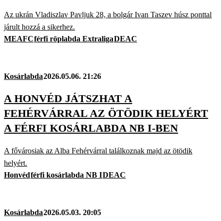
Az ukrán Vladiszlav Pavljuk 28, a bolgár Ivan Taszev húsz ponttal
járult hozzá a sikerhez.
MEAFC
férfi röplabda Extraliga
DEAC
Kosárlabda
2026.05.06. 21:26
A HONVÉD JÁTSZHAT A
FEHÉRVÁRRAL AZ ÖTÖDIK HELYÉRT
A FÉRFI KOSÁRLABDA NB I-BEN
A fővárosiak az Alba Fehérvárral találkoznak majd az ötödik
helyért.
Honvéd
férfi kosárlabda NB I
DEAC
Kosárlabda
2026.05.03. 20:05