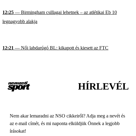
12:25
— Birmingham csillagai lehetnek – az atlétikai Eb 10
legnagyobb alakja
12:21
— Női labdarúgó BL: kikapott és kiesett az FTC
HÍRLEVÉL
Nem akar lemaradni az NSO cikkeiről? Adja meg a nevét és
az e-mail címét, és mi naponta elküldjük Önnek a legjobb
írásokat!