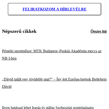
FELIRATKOZOM A HÍRLEVÉLRE
Népszerű cikkek
Összes hír
Pénteki sportműsor: MTK Budapest–Puskás Akadémia meccs az
NB I-ben
„Dávid talált egy rövidebb utat?” – Így lett Európa-bajnok Betlehem
Dávid
Ilyen hatással lehet Iraola és stábja Szoboszlai pontrúgásaira