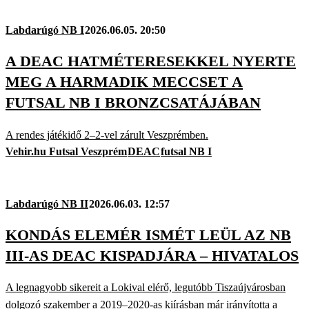
Labdarúgó NB I
2026.06.05. 20:50
A DEAC HATMÉTERESEKKEL NYERTE
MEG A HARMADIK MECCSET A
FUTSAL NB I BRONZCSATÁJÁBAN
A rendes játékidő 2–2-vel zárult Veszprémben.
Vehir.hu Futsal Veszprém
DEAC
futsal NB I
Labdarúgó NB II
2026.06.03. 12:57
KONDÁS ELEMÉR ISMÉT LEÜL AZ NB
III-AS DEAC KISPADJÁRA – HIVATALOS
A legnagyobb sikereit a Lokival elérő, legutóbb Tiszaújvárosban
dolgozó szakember a 2019–2020-as kiírásban már irányította a