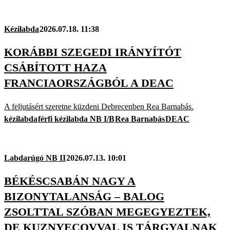
Kézilabda
2026.07.18. 11:38
KORÁBBI SZEGEDI IRÁNYÍTÓT
CSÁBÍTOTT HAZA
FRANCIAORSZÁGBÓL A DEAC
A feljutásért szeretne küzdeni Debrecenben Rea Barnabás.
kézilabda
férfi kézilabda NB I/B
Rea Barnabás
DEAC
Labdarúgó NB II
2026.07.13. 10:01
BÉKÉSCSABÁN NAGY A
BIZONYTALANSÁG – BALOG
ZSOLTTAL SZÓBAN MEGEGYEZTEK,
DE KUZNYECOVVAL IS TÁRGYALNAK