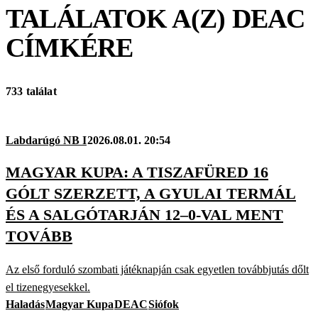
TALÁLATOK A(Z)
DEAC
CÍMKÉRE
733 találat
Labdarúgó NB I
2026.08.01. 20:54
MAGYAR KUPA: A TISZAFÜRED 16
GÓLT SZERZETT, A GYULAI TERMÁL
ÉS A SALGÓTARJÁN 12–0-VAL MENT
TOVÁBB
Az első forduló szombati játéknapján csak egyetlen továbbjutás dőlt
el tizenegyesekkel.
Haladás
Magyar Kupa
DEAC
Siófok