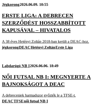
Jégkorong
2026.06.09. 10:55
ERSTE LIGA: A DEBRECEN
SZERZŐDÉST HOSSZABBÍTOTT
KAPUSÁVAL – HIVATALOS
A 38 éves Hetényi Zoltán 2018-ban került a DEAC-hoz.
jégkorong
DEAC
Hetényi Zoltán
Erste Liga
Labdarúgó NB I
2026.06.06. 18:49
NŐI FUTSAL NB I: MEGNYERTE A
BAJNOKSÁGOT A DEAC
A debreceniek harmadszor győzték le a TFSE-t.
DEAC
TFSE
női futsal NB I