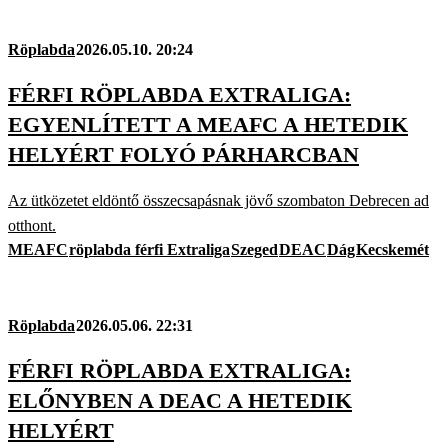
Röplabda
2026.05.10. 20:24
FÉRFI RÖPLABDA EXTRALIGA:
EGYENLÍTETT A MEAFC A HETEDIK
HELYÉRT FOLYÓ PÁRHARCBAN
Az ütközetet eldöntő összecsapásnak jövő szombaton Debrecen ad
otthont.
MEAFC
röplabda férfi Extraliga
Szeged
DEAC
Dág
Kecskemét
Röplabda
2026.05.06. 22:31
FÉRFI RÖPLABDA EXTRALIGA:
ELŐNYBEN A DEAC A HETEDIK
HELYÉRT