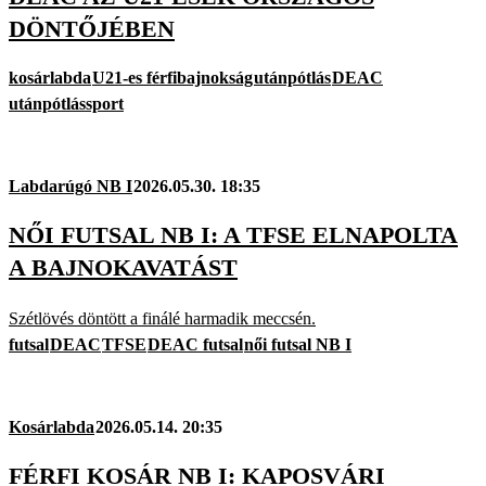
DÖNTŐJÉBEN
kosárlabda
U21-es férfibajnokság
utánpótlás
DEAC
utánpótlássport
Labdarúgó NB I
2026.05.30. 18:35
NŐI FUTSAL NB I: A TFSE ELNAPOLTA
A BAJNOKAVATÁST
Szétlövés döntött a finálé harmadik meccsén.
futsal
DEAC
TFSE
DEAC futsal
női futsal NB I
Kosárlabda
2026.05.14. 20:35
FÉRFI KOSÁR NB I: KAPOSVÁRI