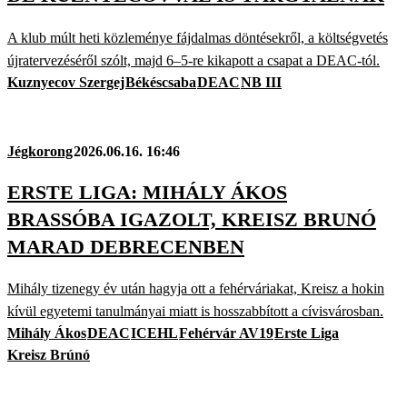
A klub múlt heti közleménye fájdalmas döntésekről, a költségvetés
újratervezéséről szólt, majd 6–5-re kikapott a csapat a DEAC-tól.
Kuznyecov Szergej
Békéscsaba
DEAC
NB III
Jégkorong
2026.06.16. 16:46
ERSTE LIGA: MIHÁLY ÁKOS
BRASSÓBA IGAZOLT, KREISZ BRUNÓ
MARAD DEBRECENBEN
Mihály tizenegy év után hagyja ott a fehérváriakat, Kreisz a hokin
kívül egyetemi tanulmányai miatt is hosszabbított a cívisvárosban.
Mihály Ákos
DEAC
ICEHL
Fehérvár AV19
Erste Liga
Kreisz Brúnó