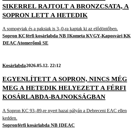
SIKERREL RAJTOLT A BRONZCSATA, A
SOPRON LETT A HETEDIK
A somogyiak és a paksiak is 3–0-ra kaptak ki az elődöntőben.
Sopron KC
férfi kosárlabda NB I
Kometa KVGY-Kaposvári KK
DEAC
Atomerőmű SE
Kosárlabda
2026.05.12. 22:12
EGYENLÍTETT A SOPRON, NINCS MÉG
MEG A HETEDIK HELYEZETT A FÉRFI
KOSÁRLABDA-BAJNOKSÁGBAN
A Sopron KC 93–89-re nyert hazai pályán a Debreceni EAC ellen
kedden.
Sopron
férfi kosárlabda NB I
DEAC