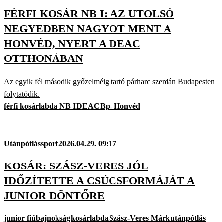
FÉRFI KOSÁR NB I: AZ UTOLSÓ
NEGYEDBEN NAGYOT MENT A
HONVÉD, NYERT A DEAC
OTTHONÁBAN
Az egyik fél második győzelméig tartó párharc szerdán Budapesten
folytatódik.
férfi kosárlabda NB I
DEAC
Bp. Honvéd
Utánpótlássport
2026.04.29. 09:17
KOSÁR: SZÁSZ-VERES JÓL
IDŐZÍTETTE A CSÚCSFORMÁJÁT A
JUNIOR DÖNTŐRE
junior fiúbajnokság
kosárlabda
Szász-Veres Márk
utánpótlás