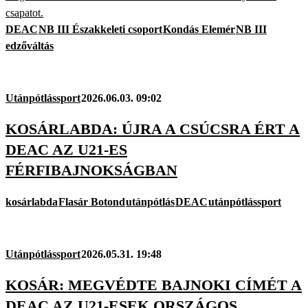
csapatot.
DEAC
NB III Északkeleti csoport
Kondás Elemér
NB III
edzőváltás
Utánpótlássport
2026.06.03. 09:02
KOSÁRLABDA: ÚJRA A CSÚCSRA ÉRT A
DEAC AZ U21-ES
FÉRFIBAJNOKSÁGBAN
kosárlabda
Flasár Botond
utánpótlás
DEAC
utánpótlássport
Utánpótlássport
2026.05.31. 19:48
KOSÁR: MEGVÉDTE BAJNOKI CÍMÉT A
DEAC AZ U21-ESEK ORSZÁGOS