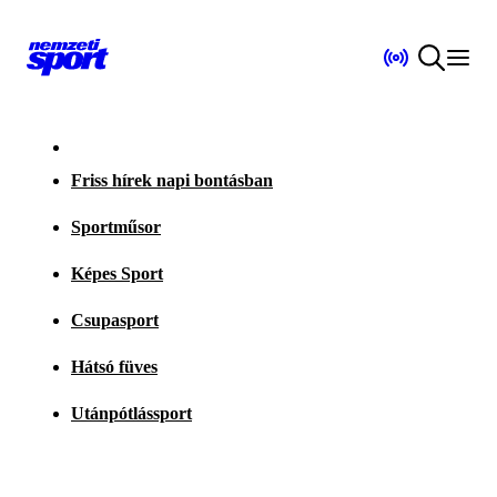
Friss hírek napi bontásban
Sportműsor
Képes Sport
Csupasport
Hátsó füves
Utánpótlássport