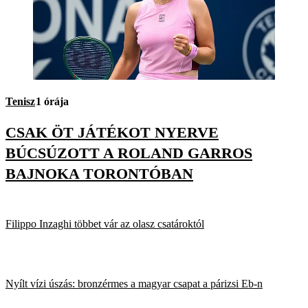
Tenisz
1 órája
CSAK ÖT JÁTÉKOT NYERVE
BÚCSÚZOTT A ROLAND GARROS
BAJNOKA TORONTÓBAN
Filippo Inzaghi többet vár az olasz csatároktól
Nyílt vízi úszás: bronzérmes a magyar csapat a párizsi Eb-n