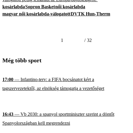
kosárlabda
Sopron Basket
női kosárlabda
magyar női kosárlabda-válogatott
DVTK Hun-Therm
1
/
32
Még több sport
17:00
— Infantino-terv: a FIFA bocsánatot kért a
tagszervezetektől, az elnökség támogatja a vezetőséget
16:43
— Vb 2030: a spanyol sportminiszter szerint a döntőt
Spanyolországban kell megrendezni