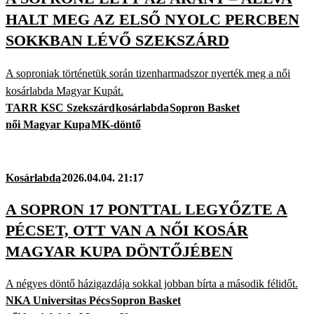
HALT MEG AZ ELSŐ NYOLC PERCBEN
SOKKBAN LÉVŐ SZEKSZÁRD
A soproniak történetük során tizenharmadszor nyerték meg a női
kosárlabda Magyar Kupát.
TARR KSC Szekszárd
kosárlabda
Sopron Basket
női Magyar Kupa
MK-döntő
Kosárlabda
2026.04.04. 21:17
A SOPRON 17 PONTTAL LEGYŐZTE A
PÉCSET, OTT VAN A NŐI KOSÁR
MAGYAR KUPA DÖNTŐJÉBEN
A négyes döntő házigazdája sokkal jobban bírta a második félidőt.
NKA Universitas Pécs
Sopron Basket