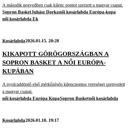
A második negyedben csak kilenc pontot szerzett a magyar csapat.
Sopron Basket
Juhász Dorka
női kosárlabda Európa-kupa
női kosárlabda Ek
Kosárlabda
2026.01.15. 20:28
KIKAPOTT GÖRÖGORSZÁGBAN A
SOPRON BASKET A NŐI EURÓPA-
KUPÁBAN
A nyolcaddöntő első mérkőzésén kilencpontos vereséget szenvedett
a magyar csapat.
női kosárlabda Európa Kupa
Sopron Basket
női kosárlabda
Kosárlabda
2026.01.10. 19:17