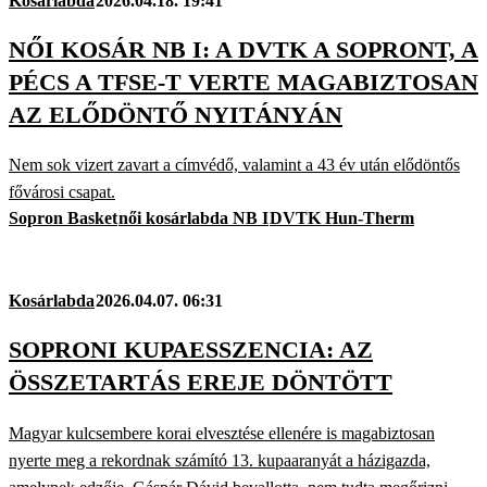
Kosárlabda
2026.04.18. 19:41
NŐI KOSÁR NB I: A DVTK A SOPRONT, A
PÉCS A TFSE-T VERTE MAGABIZTOSAN
AZ ELŐDÖNTŐ NYITÁNYÁN
Nem sok vizert zavart a címvédő, valamint a 43 év után elődöntős
fővárosi csapat.
Sopron Basket
női kosárlabda NB I
DVTK Hun-Therm
Kosárlabda
2026.04.07. 06:31
SOPRONI KUPAESSZENCIA: AZ
ÖSSZETARTÁS EREJE DÖNTÖTT
Magyar kulcsembere korai elvesztése ellenére is magabiztosan
nyerte meg a rekordnak számító 13. kupaaranyát a házigazda,