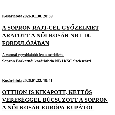
Kosárlabda
2026.01.30. 20:39
A SOPRON RAJT-CÉL GYŐZELMET
ARATOTT A NŐI KOSÁR NB I 18.
FORDULÓJÁBAN
A vártnál egyoldalúbb lett a mérkőzés.
Sopron Basket
női kosárlabda NB I
KSC Szekszárd
Kosárlabda
2026.01.22. 19:41
OTTHON IS KIKAPOTT, KETTŐS
VERESÉGGEL BÚCSÚZOTT A SOPRON
A NŐI KOSÁR EURÓPA-KUPÁTÓL