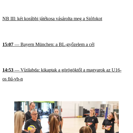
NB III: két korábbi játékosa vásárolta meg a Siófokot
15:07
— Bayern München: a BL-győzelem a cél
14:53
— Vízilabda: kikaptak a görögöktől a magyarok az U16-
os fiú-vb-n