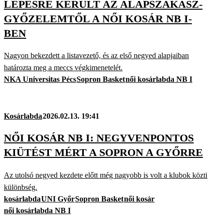
LÉPÉSRE KERÜLT AZ ALAPSZAKASZ-
GYŐZELEMTŐL A NŐI KOSÁR NB I-
BEN
Nagyon bekezdett a listavezető, és az első negyed alapjaiban
határozta meg a meccs végkimenetelét.
NKA Universitas Pécs
Sopron Basket
női kosárlabda NB I
Kosárlabda
2026.02.13. 19:41
NŐI KOSÁR NB I: NEGYVENPONTOS
KIÜTÉST MÉRT A SOPRON A GYŐRRE
Az utolsó negyed kezdete előtt még nagyobb is volt a klubok közti
különbség.
kosárlabda
UNI Győr
Sopron Basket
női kosár
női kosárlabda NB I