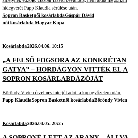
amelynek edzője, Gáspár Dávid bevallotta, nem tudta megőrizni
hidegvérét Papp Klaudia sérülése után.
Sopron Basket
női kosárlabda
Gáspár Dávid
női kosárlabda Magyar Kupa
Kosárlabda
2026.04.06. 10:15
„A FELSŐ FOGSORA AZ KONKRÉTAN
GATYA” – HORDÁGYON VITTÉK EL A
SOPRON KOSÁRLABDÁZÓJÁT
Böröndy Vivien érzelmes interjút adott a kupagyőzelem után.
Papp Klaudia
Sopron Basket
női kosárlabda
Böröndy Vivien
Kosárlabda
2026.04.05. 20:25
A SOPRONÉ LETT AZ ARANY – ÁLLVA