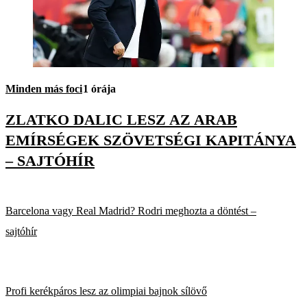
Minden más foci
1 órája
ZLATKO DALIC LESZ AZ ARAB
EMÍRSÉGEK SZÖVETSÉGI KAPITÁNYA
– SAJTÓHÍR
Barcelona vagy Real Madrid? Rodri meghozta a döntést –
sajtóhír
Profi kerékpáros lesz az olimpiai bajnok sílövő