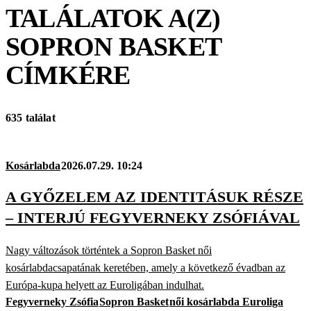
TALÁLATOK A(Z)
SOPRON BASKET
CÍMKÉRE
635 találat
Kosárlabda
2026.07.29. 10:24
A GYŐZELEM AZ IDENTITÁSUK RÉSZE
– INTERJÚ FEGYVERNEKY ZSÓFIÁVAL
Nagy változások történtek a Sopron Basket női
kosárlabdacsapatának keretében, amely a következő évadban az
Európa-kupa helyett az Euroligában indulhat.
Fegyverneky Zsófia
Sopron Basket
női kosárlabda Euroliga