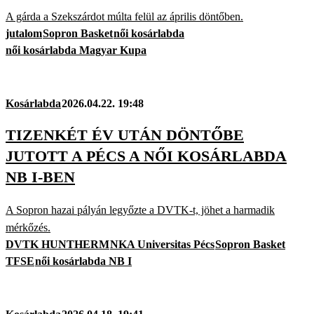
A gárda a Szekszárdot múlta felül az április döntőben.
jutalom
Sopron Basket
női kosárlabda
női kosárlabda Magyar Kupa
Kosárlabda
2026.04.22. 19:48
TIZENKÉT ÉV UTÁN DÖNTŐBE
JUTOTT A PÉCS A NŐI KOSÁRLABDA
NB I-BEN
A Sopron hazai pályán legyőzte a DVTK-t, jöhet a harmadik
mérkőzés.
DVTK HUNTHERM
NKA Universitas Pécs
Sopron Basket
TFSE
női kosárlabda NB I