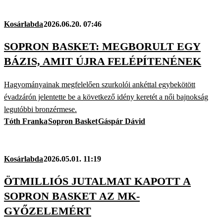
Kosárlabda
2026.06.20. 07:46
SOPRON BASKET: MEGBORULT EGY
BÁZIS, AMIT ÚJRA FELÉPÍTENÉNEK
Hagyományainak megfelelően szurkolói ankéttal egybekötött
évadzárón jelentette be a következő idény keretét a női bajnokság
legutóbbi bronz­érmese.
Tóth Franka
Sopron Basket
Gáspár Dávid
Kosárlabda
2026.05.01. 11:19
ÖTMILLIÓS JUTALMAT KAPOTT A
SOPRON BASKET AZ MK-
GYŐZELEMÉRT