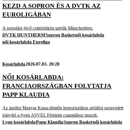
KEZD A SOPRON ÉS A DVTK AZ
EUROLIGÁBAN
A sorsolást jövő csütörtökön tartják Münchenben.
DVTK HUNTHERM
Sopron Basket
női kosárlabda
női kosárlabda Euroliga
Kosárlabda
2026.07.03. 20:28
NŐI KOSÁRLABDA:
FRANCIAORSZÁGBAN FOLYTATJA
PAPP KLAUDIA
Az áprilisi Magyar Kupa-döntőn horrorisztikus sérülést szenvedett
irányító a lyoni ASVEL Féminin csapatához igazolt.
Lyon kosárlabda
Papp Klaudia
Sopron Basket
női kosárlabda