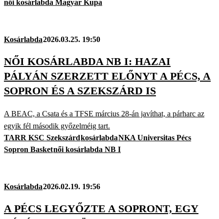
női kosárlabda Magyar Kupa
Kosárlabda
2026.03.25. 19:50
NŐI KOSÁRLABDA NB I: HAZAI
PÁLYÁN SZERZETT ELŐNYT A PÉCS, A
SOPRON ÉS A SZEKSZÁRD IS
A BEAC, a Csata és a TFSE március 28-án javíthat, a párharc az
egyik fél második győzelméig tart.
TARR KSC Szekszárd
kosárlabda
NKA Universitas Pécs
Sopron Basket
női kosárlabda NB I
Kosárlabda
2026.02.19. 19:56
A PÉCS LEGYŐZTE A SOPRONT, EGY