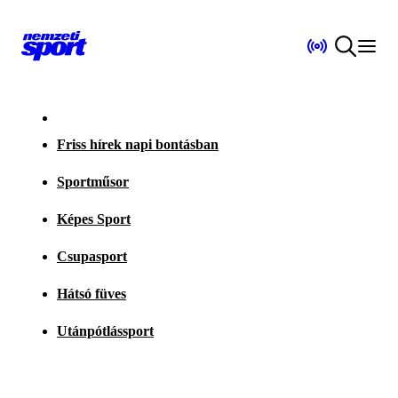
Friss hírek napi bontásban
Sportműsor
Képes Sport
Csupasport
Hátsó füves
Utánpótlássport