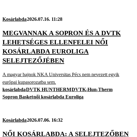
Kosárlabda
2026.07.16. 11:28
MEGVANNAK A SOPRON ÉS A DVTK
LEHETSÉGES ELLENFELEI NŐI
KOSÁRLABDA EUROLIGA
SELEJTEZŐJÉBEN
A magyar bajnok NKA Universitas Pécs nem nevezett egyik
európai kupasorozatba sem.
kosárlabda
DVTK HUNTHERM
DVTK-Hun-Therm
Sopron Basket
női kosárlabda Euroliga
Kosárlabda
2026.07.06. 16:32
NŐI KOSÁRLABDA: A SELEJTEZŐBEN