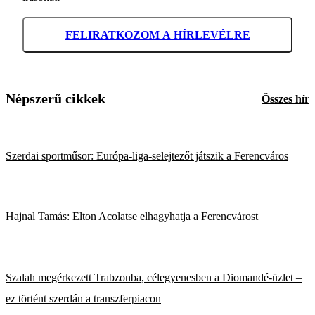
FELIRATKOZOM A HÍRLEVÉLRE
Népszerű cikkek
Összes hír
Szerdai sportműsor: Európa-liga-selejtezőt játszik a Ferencváros
Hajnal Tamás: Elton Acolatse elhagyhatja a Ferencvárost
Szalah megérkezett Trabzonba, célegyenesben a Diomandé-üzlet –
ez történt szerdán a transzferpiacon