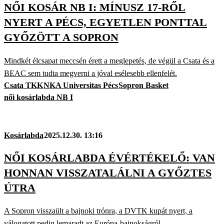
NŐI KOSÁR NB I: MÍNUSZ 17-RŐL
NYERT A PÉCS, EGYETLEN PONTTAL
GYŐZÖTT A SOPRON
Mindkét élcsapat meccsén érett a meglepetés, de végül a Csata és a
BEAC sem tudta megverni a jóval esélesebb ellenfelét.
Csata TKK
NKA Universitas Pécs
Sopron Basket
női kosárlabda NB I
Kosárlabda
2025.12.30. 13:16
NŐI KOSÁRLABDA ÉVÉRTÉKELŐ: VAN
HONNAN VISSZATALÁLNI A GYŐZTES
ÚTRA
A Sopron visszaült a bajnoki trónra, a DVTK kupát nyert, a
válogatott pedig lemaradt az Európa-bajnokságról.