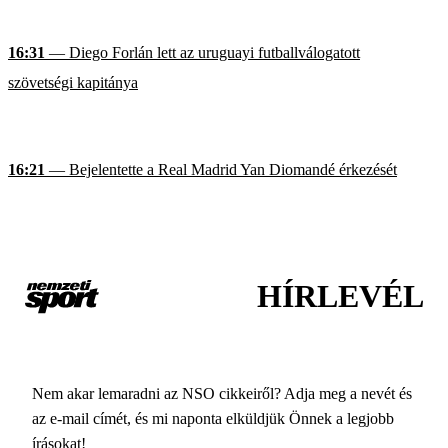
16:31
— Diego Forlán lett az uruguayi futballválogatott
szövetségi kapitánya
16:21
— Bejelentette a Real Madrid Yan Diomandé érkezését
HÍRLEVÉL
Nem akar lemaradni az NSO cikkeiről? Adja meg a nevét és
az e-mail címét, és mi naponta elküldjük Önnek a legjobb
írásokat!