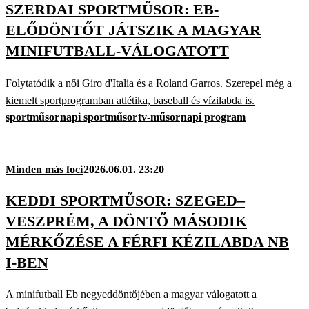
SZERDAI SPORTMŰSOR: EB-
ELŐDÖNTŐT JÁTSZIK A MAGYAR
MINIFUTBALL-VÁLOGATOTT
Folytatódik a női Giro d'Italia és a Roland Garros. Szerepel még a
kiemelt sportprogramban atlétika, baseball és vízilabda is.
sportműsor
napi sportműsor
tv-műsor
napi program
Minden más foci
2026.06.01. 23:20
KEDDI SPORTMŰSOR: SZEGED–
VESZPRÉM, A DÖNTŐ MÁSODIK
MÉRKŐZÉSE A FÉRFI KÉZILABDA NB
I-BEN
A minifutball Eb negyeddöntőjében a magyar válogatott a