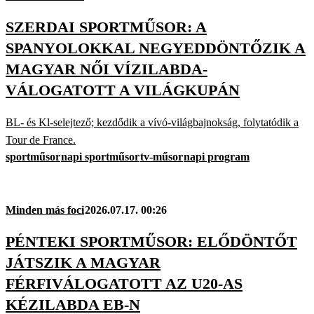
SZERDAI SPORTMŰSOR: A
SPANYOLOKKAL NEGYEDDÖNTŐZIK A
MAGYAR NŐI VÍZILABDA-
VÁLOGATOTT A VILÁGKUPÁN
BL- és Kl-selejtező; kezdődik a vívó-világbajnokság, folytatódik a
Tour de France.
sportműsor
napi sportműsor
tv-műsor
napi program
Minden más foci
2026.07.17. 00:26
PÉNTEKI SPORTMŰSOR: ELŐDÖNTŐT
JÁTSZIK A MAGYAR
FÉRFIVÁLOGATOTT AZ U20-AS
KÉZILABDA EB-N