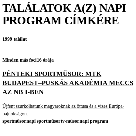
TALÁLATOK A(Z)
NAPI
PROGRAM
CÍMKÉRE
1999 találat
Minden más foci
16 órája
PÉNTEKI SPORTMŰSOR: MTK
BUDAPEST–PUSKÁS AKADÉMIA MECCS
AZ NB I-BEN
Újfent szurkolhatunk magyaroknak az öttusa és a vizes Európa-
bajnokságon.
sportműsor
napi sportműsor
tv-műsor
napi program