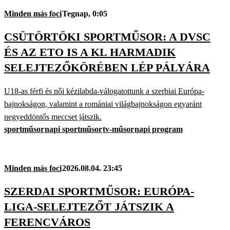
Minden más foci
Tegnap, 0:05
CSÜTÖRTÖKI SPORTMŰSOR: A DVSC
ÉS AZ ETO IS A KL HARMADIK
SELEJTEZŐKÖRÉBEN LÉP PÁLYÁRA
U18-as férfi és női kézilabda-válogatottunk a szerbiai Európa-
bajnokságon, valamint a romániai világbajnokságon egyaránt
negyeddöntős meccset játszik.
sportműsor
napi sportműsor
tv-műsor
napi program
Minden más foci
2026.08.04. 23:45
SZERDAI SPORTMŰSOR: EURÓPA-
LIGA-SELEJTEZŐT JÁTSZIK A
FERENCVÁROS