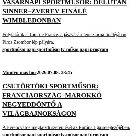
VASÁRNAPI SPORTMŰSOR: DÉLUTÁN
SINNER–ZVEREV FINÁLÉ
WIMBLEDONBAN
Folytatódik a Tour de France; a jászvásári tenisztorna fináléjában
Piros Zsombor lép pályára.
sportműsor
napi sportműsor
tv-műsor
napi program
Minden más foci
2026.07.08. 23:45
CSÜTÖRTÖKI SPORTMŰSOR:
FRANCIAORSZÁG–MAROKKÓ
NEGYEDDÖNTŐ A
VILÁGBAJNOKSÁGON
A Ferencváros megkezdi szereplését az Európa-liga selejtezőjében.
sportműsor
napi sportműsor
tv-műsor
napi program