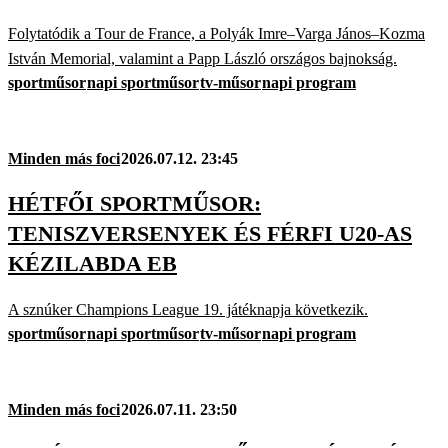
Folytatódik a Tour de France, a Polyák Imre–Varga János–Kozma
István Memorial, valamint a Papp László országos bajnokság.
sportműsor
napi sportműsor
tv-műsor
napi program
Minden más foci
2026.07.12. 23:45
HÉTFŐI SPORTMŰSOR:
TENISZVERSENYEK ÉS FÉRFI U20-AS
KÉZILABDA EB
A sznúker Champions League 19. játéknapja következik.
sportműsor
napi sportműsor
tv-műsor
napi program
Minden más foci
2026.07.11. 23:50