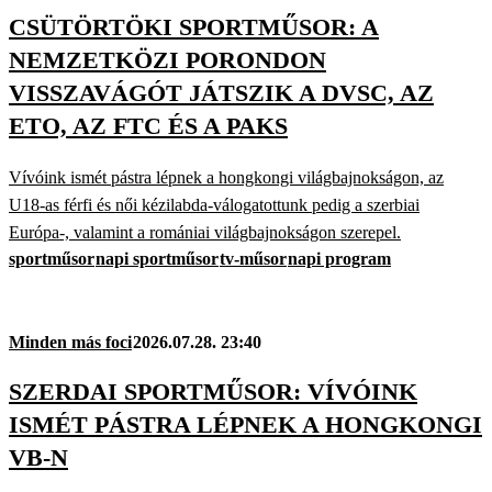
CSÜTÖRTÖKI SPORTMŰSOR: A
NEMZETKÖZI PORONDON
VISSZAVÁGÓT JÁTSZIK A DVSC, AZ
ETO, AZ FTC ÉS A PAKS
Vívóink ismét pástra lépnek a hongkongi világbajnokságon, az
U18-as férfi és női kézilabda-válogatottunk pedig a szerbiai
Európa-, valamint a romániai világbajnokságon szerepel.
sportműsor
napi sportműsor
tv-műsor
napi program
Minden más foci
2026.07.28. 23:40
SZERDAI SPORTMŰSOR: VÍVÓINK
ISMÉT PÁSTRA LÉPNEK A HONGKONGI
VB-N