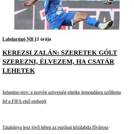
Labdarúgó NB I
1 órája
KEREZSI ZALÁN: SZERETEK GÓLT
SZEREZNI, ÉLVEZEM, HA CSATÁR
LEHETEK
Infantino-terv: a norvég szövetség elnöke lemondásra szólította
fel a FIFA első emberét
Tatabánya lesz jövő héten az európai kézilabda fővárosa