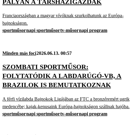
PÁLYÁN A TÁRSHÁZIGAZDÁK
Franciaországban a magyar vívóknak szurkolhatunk az Európa-
bajnokságon.
sportműsor
napi sportműsor
tv-műsor
napi program
Minden más foci
2026.06.13. 00:57
SZOMBATI SPORTMŰSOR:
FOLYTATÓDIK A LABDARÚGÓ-VB, A
BRAZILOK IS BEMUTATKOZNAK
A férfi vízilabda Bajnokok Ligájában az FTC a bronzéremért ugrik
medencébe; kajak-kenusaink Európa-bajnokságon szállnak hajóba.
sportműsor
napi sportműsor
tv-műsor
napi program