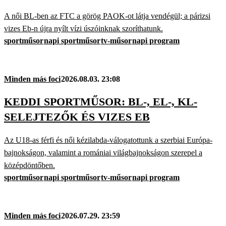
A női BL-ben az FTC a görög PAOK-ot látja vendégül; a párizsi
vizes Eb-n újra nyílt vízi úszóinknak szoríthatunk.
sportműsor
napi sportműsor
tv-műsor
napi program
Minden más foci
2026.08.03. 23:08
KEDDI SPORTMŰSOR: BL-, EL-, KL-
SELEJTEZŐK ÉS VIZES EB
Az U18-as férfi és női kézilabda-válogatottunk a szerbiai Európa-
bajnokságon, valamint a romániai világbajnokságon szerepel a
középdöntőben.
sportműsor
napi sportműsor
tv-műsor
napi program
Minden más foci
2026.07.29. 23:59