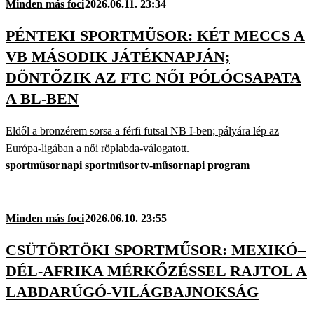
Minden más foci
2026.06.11. 23:34
PÉNTEKI SPORTMŰSOR: KÉT MECCS A
VB MÁSODIK JÁTÉKNAPJÁN;
DÖNTŐZIK AZ FTC NŐI PÓLÓCSAPATA
A BL-BEN
Eldől a bronzérem sorsa a férfi futsal NB I-ben; pályára lép az
Európa-ligában a női röplabda-válogatott.
sportműsor
napi sportműsor
tv-műsor
napi program
Minden más foci
2026.06.10. 23:55
CSÜTÖRTÖKI SPORTMŰSOR: MEXIKÓ–
DÉL-AFRIKA MÉRKŐZÉSSEL RAJTOL A
LABDARÚGÓ-VILÁGBAJNOKSÁG