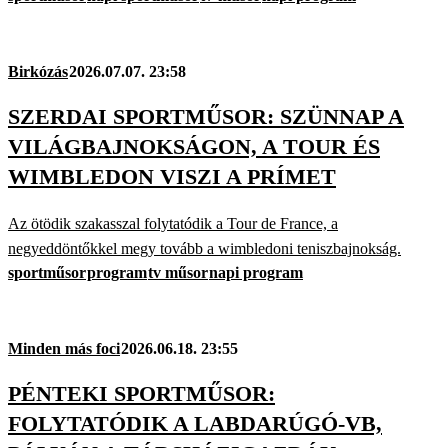
Birkózás
2026.07.07. 23:58
SZERDAI SPORTMŰSOR: SZÜNNAP A
VILÁGBAJNOKSÁGON, A TOUR ÉS
WIMBLEDON VISZI A PRÍMET
Az ötödik szakasszal folytatódik a Tour de France, a
negyeddöntőkkel megy tovább a wimbledoni teniszbajnokság.
sportműsor
program
tv műsor
napi program
Minden más foci
2026.06.18. 23:55
PÉNTEKI SPORTMŰSOR:
FOLYTATÓDIK A LABDARÚGÓ-VB,