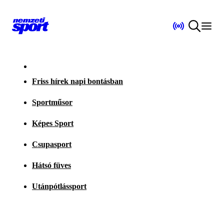
Friss hírek napi bontásban
Sportműsor
Képes Sport
Csupasport
Hátsó füves
Utánpótlássport