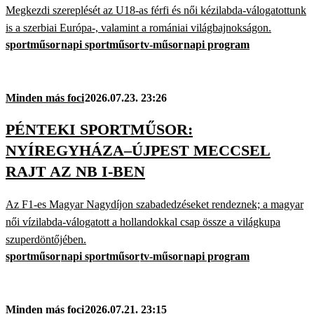
Megkezdi szereplését az U18-as férfi és női kézilabda-válogatottunk
is a szerbiai Európa-, valamint a romániai világbajnokságon.
sportműsor
napi sportműsor
tv-műsor
napi program
Minden más foci
2026.07.23. 23:26
PÉNTEKI SPORTMŰSOR:
NYÍREGYHÁZA–ÚJPEST MECCSEL
RAJT AZ NB I-BEN
Az F1-es Magyar Nagydíjon szabadedzéseket rendeznek; a magyar
női vízilabda-válogatott a hollandokkal csap össze a világkupa
szuperdöntőjében.
sportműsor
napi sportműsor
tv-műsor
napi program
Minden más foci
2026.07.21. 23:15