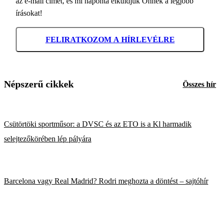
az e-mail címét, és mi naponta elküldjük Önnek a legjobb
írásokat!
FELIRATKOZOM A HÍRLEVÉLRE
Népszerű cikkek
Összes hír
Csütörtöki sportműsor: a DVSC és az ETO is a Kl harmadik
selejtezőkörében lép pályára
Barcelona vagy Real Madrid? Rodri meghozta a döntést – sajtóhír