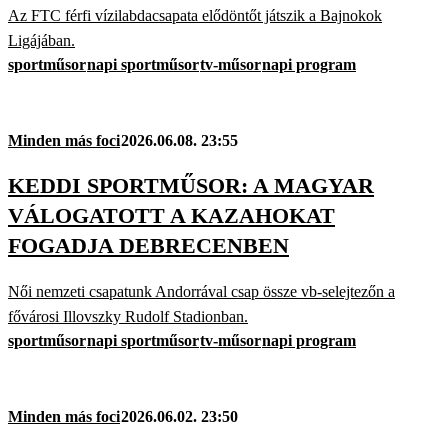
Az FTC férfi vízilabdacsapata elődöntőt játszik a Bajnokok
Ligájában.
sportműsor
napi sportműsor
tv-műsor
napi program
Minden más foci
2026.06.08. 23:55
KEDDI SPORTMŰSOR: A MAGYAR
VÁLOGATOTT A KAZAHOKAT
FOGADJA DEBRECENBEN
Női nemzeti csapatunk Andorrával csap össze vb-selejtezőn a
fővárosi Illovszky Rudolf Stadionban.
sportműsor
napi sportműsor
tv-műsor
napi program
Minden más foci
2026.06.02. 23:50