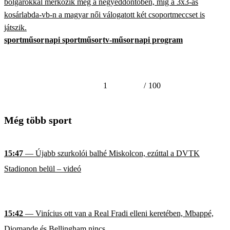
bolgárokkal mérkőzik meg a negyeddöntőben, míg a 3x3-as
kosárlabda-vb-n a magyar női válogatott két csoportmeccset is
játszik.
sportműsor
napi sportműsor
tv-műsor
napi program
1
/
100
Még több sport
15:47
— Újabb szurkolói balhé Miskolcon, ezúttal a DVTK
Stadionon belül – videó
15:42
— Vinícius ott van a Real Fradi elleni keretében, Mbappé,
Diomande és Bellingham nincs