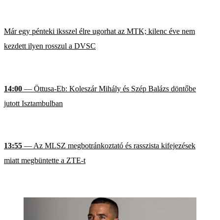
Már egy pénteki iksszel élre ugorhat az MTK; kilenc éve nem
kezdett ilyen rosszul a DVSC
14:00
— Öttusa-Eb: Koleszár Mihály és Szép Balázs döntőbe
jutott Isztambulban
13:55
— Az MLSZ megbotránkoztató és rasszista kifejezések
miatt megbüntette a ZTE-t