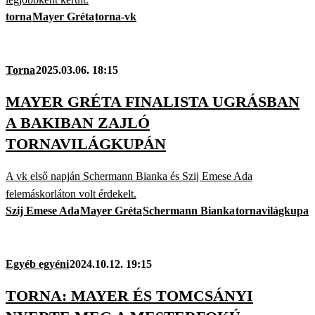
torna
Mayer Gréta
torna-vk
Torna
2025.03.06. 18:15
MAYER GRÉTA FINALISTA UGRÁSBAN
A BAKIBAN ZAJLÓ
TORNAVILÁGKUPÁN
A vk első napján Schermann Bianka és Szij Emese Ada
felemáskorláton volt érdekelt.
Szij Emese Ada
Mayer Gréta
Schermann Bianka
tornavilágkupa
Egyéb egyéni
2024.10.12. 19:15
TORNA: MAYER ÉS TOMCSÁNYI