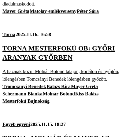
diadalmaskodott.
Mayer Gréta
Matolay-emlékverseny
Péter Sára
Torna
2025.11.16. 16:58
TORNA MESTERFOKÚ OB: GYŐRI
ARANYAK GYŐRBEN
A hazaiak közül Molnár Botond talajon, korláton és nyújtón,
lólengésben Tomcsányi Benedek lólengésben győzött.
Tromcsányi Benedek
Balázs Kira
Mayer Gréta
Schermann Bianka
Molnár Botond
Kiss Balázs
Mesterfokú Bajnokság
Egyéb egyéni
2025.11.15. 18:27