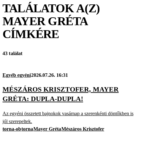
TALÁLATOK A(Z)
MAYER GRÉTA
CÍMKÉRE
43 találat
Egyéb egyéni
2026.07.26. 16:31
MÉSZÁROS KRISZTOFER, MAYER
GRÉTA: DUPLA-DUPLA!
Az egyéni összetett bajnokok vasárnap a szerenkénti döntőkben is
jól szerepeltek.
torna-ob
torna
Mayer Gréta
Mészáros Krisztofer