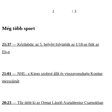
1
/
3
Még több sport
21:37
— Kézilabda: az 5. helyért folytatják az U18-as fiúk az
Eb-n
21:01
— NHL: a Kings szobrot állít és visszavonultatja Kopitar
mezszámát
20:23
— Tűz ütött ki az Ormai László Asztalitenisz Csarnokban