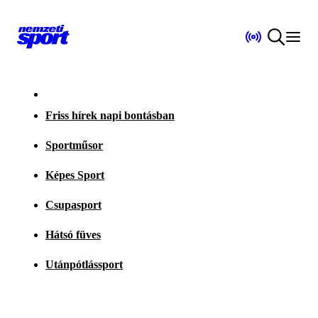
Friss hírek napi bontásban
Sportműsor
Képes Sport
Csupasport
Hátsó füves
Utánpótlássport