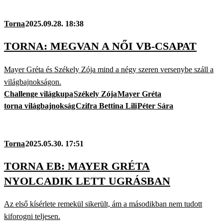
Torna
2025.09.28. 18:38
TORNA: MEGVAN A NŐI VB-CSAPAT
Mayer Gréta és Székely Zója mind a négy szeren versenybe száll a
világbajnokságon.
Challenge világkupa
Székely Zója
Mayer Gréta
torna világbajnokság
Czifra Bettina Lili
Péter Sára
Torna
2025.05.30. 17:51
TORNA EB: MAYER GRÉTA
NYOLCADIK LETT UGRÁSBAN
Az első kísérlete remekül sikerült, ám a másodikban nem tudott
kiforogni teljesen.