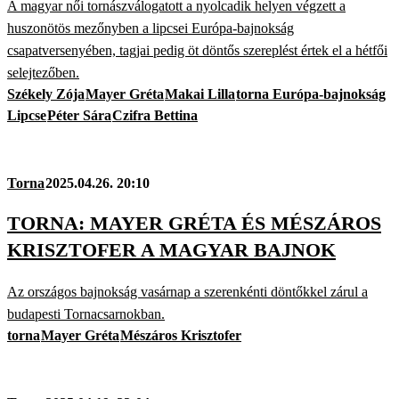
A magyar női tornászválogatott a nyolcadik helyen végzett a
huszonötös mezőnyben a lipcsei Európa-bajnokság
csapatversenyében, tagjai pedig öt döntős szereplést értek el a hétfői
selejtezőben.
Székely Zója
Mayer Gréta
Makai Lilla
torna Európa-bajnokság
Lipcse
Péter Sára
Czifra Bettina
Torna
2025.04.26. 20:10
TORNA: MAYER GRÉTA ÉS MÉSZÁROS
KRISZTOFER A MAGYAR BAJNOK
Az országos bajnokság vasárnap a szerenkénti döntőkkel zárul a
budapesti Tornacsarnokban.
torna
Mayer Gréta
Mészáros Krisztofer