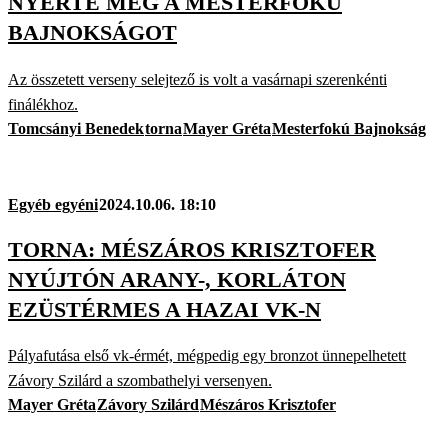
NYERTE MEG A MESTERFOKÚ
BAJNOKSÁGOT
Az összetett verseny selejtező is volt a vasárnapi szerenkénti
finálékhoz.
Tomcsányi Benedek
torna
Mayer Gréta
Mesterfokú Bajnokság
Egyéb egyéni
2024.10.06. 18:10
TORNA: MÉSZÁROS KRISZTOFER
NYÚJTÓN ARANY-, KORLÁTON
EZÜSTÉRMES A HAZAI VK-N
Pályafutása első vk-érmét, mégpedig egy bronzot ünnepelhetett
Závory Szilárd a szombathelyi versenyen.
Mayer Gréta
Závory Szilárd
Mészáros Krisztofer