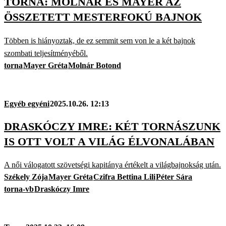
TORNA: MOLNÁR ÉS MAYER AZ
ÖSSZETETT MESTERFOKÚ BAJNOK
Többen is hiányoztak, de ez semmit sem von le a két bajnok
szombati teljesítményéből.
torna
Mayer Gréta
Molnár Botond
Egyéb egyéni
2025.10.26. 12:13
DRASKÓCZY IMRE: KÉT TORNÁSZUNK
IS OTT VOLT A VILÁG ÉLVONALÁBAN
A női válogatott szövetségi kapitánya értékelt a világbajnokság után.
Székely Zója
Mayer Gréta
Czifra Bettina Lili
Péter Sára
torna-vb
Draskóczy Imre