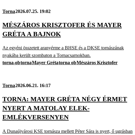
Torna
2026.07.25. 19:02
MÉSZÁROS KRISZTOFER ÉS MAYER
GRÉTA A BAJNOK
Az egyéni összetett aranyérme a BHSE és a DKSE tornászának
nyakába került szombaton a Tornacsarnokban.
torna-ob
torna
Mayer Gréta
torna ob
Mészáros Krisztofer
Torna
2026.06.21. 16:17
TORNA: MAYER GRÉTA NÉGY ÉRMET
NYERT A MATOLAY ELEK-
EMLÉKVERSENYEN
A Dunaújvárosi KSE tornásza mellett Péter Sára is nyert, ő ugrásban