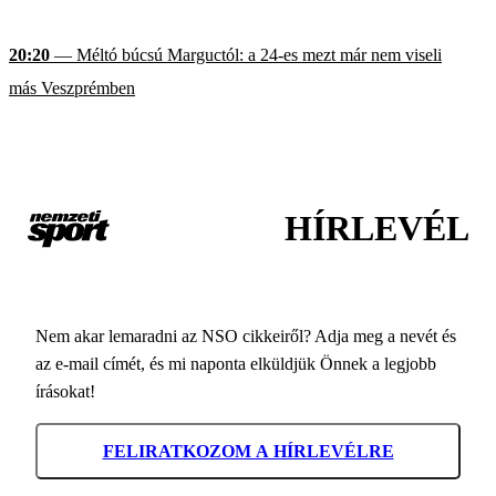
20:20
— Méltó búcsú Marguctól: a 24-es mezt már nem viseli
más Veszprémben
HÍRLEVÉL
Nem akar lemaradni az NSO cikkeiről? Adja meg a nevét és
az e-mail címét, és mi naponta elküldjük Önnek a legjobb
írásokat!
FELIRATKOZOM A HÍRLEVÉLRE