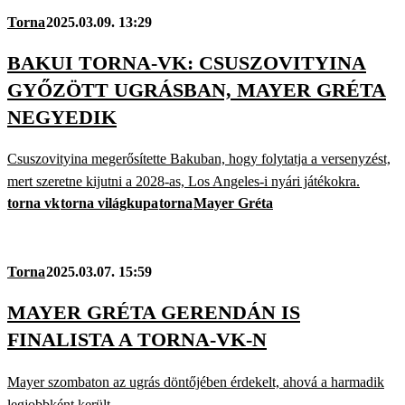
Torna
2025.03.09. 13:29
BAKUI TORNA-VK: CSUSZOVITYINA
GYŐZÖTT UGRÁSBAN, MAYER GRÉTA
NEGYEDIK
Csuszovityina megerősítette Bakuban, hogy folytatja a versenyzést,
mert szeretne kijutni a 2028-as, Los Angeles-i nyári játékokra.
torna vk
torna világkupa
torna
Mayer Gréta
Torna
2025.03.07. 15:59
MAYER GRÉTA GERENDÁN IS
FINALISTA A TORNA-VK-N
Mayer szombaton az ugrás döntőjében érdekelt, ahová a harmadik
legjobbként került.