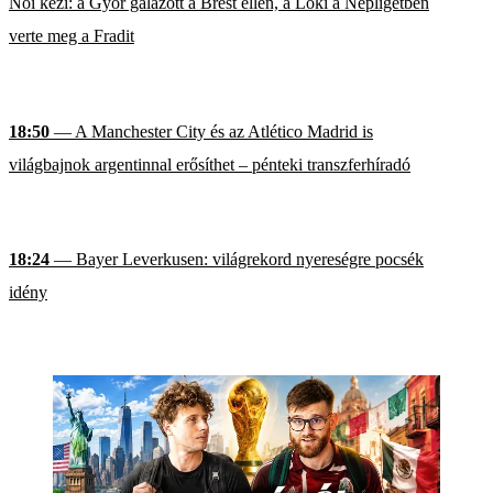
Női kézi: a Győr gálázott a Brest ellen, a Loki a Népligetben
verte meg a Fradit
18:50
— A Manchester City és az Atlético Madrid is
világbajnok argentinnal erősíthet – pénteki transzferhíradó
18:24
— Bayer Leverkusen: világrekord nyereségre pocsék
idény