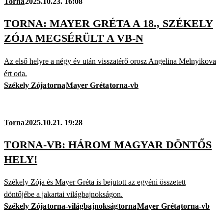
Torna
2025.10.23. 16:08
TORNA: MAYER GRÉTA A 18., SZÉKELY
ZÓJA MEGSÉRÜLT A VB-N
Az első helyre a négy év után visszatérő orosz Angelina Melnyikova
ért oda.
Székely Zója
torna
Mayer Gréta
torna-vb
Torna
2025.10.21. 19:28
TORNA-VB: HÁROM MAGYAR DÖNTŐS
HELY!
Székely Zója és Mayer Gréta is bejutott az egyéni összetett
döntőjébe a jakartai világbajnokságon.
Székely Zója
torna-világbajnokság
torna
Mayer Gréta
torna-vb