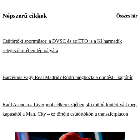
Népszerű cikkek
Összes hír
Csütörtöki sportműsor: a DVSC és az ETO is a Kl harmadik
selejtezőkörében lép pályára
Barcelona vagy Real Madrid? Rodri meghozta a döntést – sajtóhír
Raúl Asencio a Liverpool célkeresztjében; 45 millió fontért vált meg
kapusától a Man. City – ez történt csütörtökön a transzferpiacon