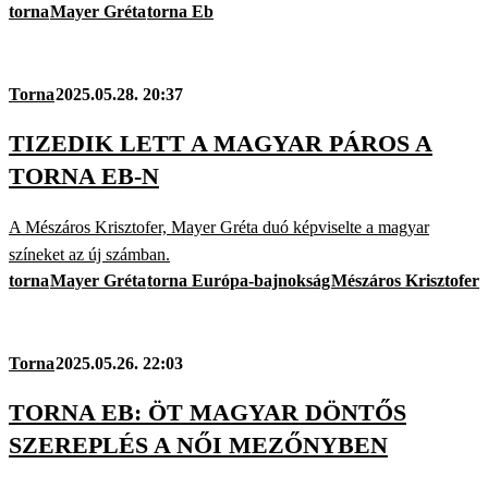
torna
Mayer Gréta
torna Eb
Torna
2025.05.28. 20:37
TIZEDIK LETT A MAGYAR PÁROS A
TORNA EB-N
A Mészáros Krisztofer, Mayer Gréta duó képviselte a magyar
színeket az új számban.
torna
Mayer Gréta
torna Európa-bajnokság
Mészáros Krisztofer
Torna
2025.05.26. 22:03
TORNA EB: ÖT MAGYAR DÖNTŐS
SZEREPLÉS A NŐI MEZŐNYBEN