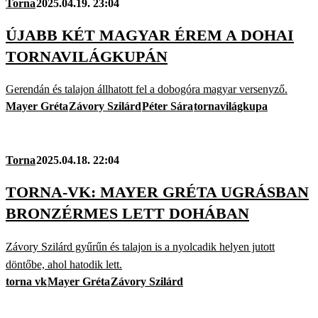
Torna
2025.04.19. 23:04
ÚJABB KÉT MAGYAR ÉREM A DOHAI
TORNAVILÁGKUPÁN
Gerendán és talajon állhatott fel a dobogóra magyar versenyző.
Mayer Gréta
Závory Szilárd
Péter Sára
tornavilágkupa
Torna
2025.04.18. 22:04
TORNA-VK: MAYER GRÉTA UGRÁSBAN
BRONZÉRMES LETT DOHÁBAN
Závory Szilárd gyűrűn és talajon is a nyolcadik helyen jutott
döntőbe, ahol hatodik lett.
torna vk
Mayer Gréta
Závory Szilárd