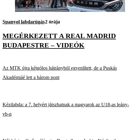
Spanyol labdarúgás
2 órája
MEGÉRKEZETT A REAL MADRID
BUDAPESTRE – VIDEÓK
Az MTK újra kétgólos hátrányból egyenlített, de a Puskás
Akadémiáé lett a három pont
Kézilabda: a 7. helyért játszhatnak a magyarok az U18-as leány-
vb-n