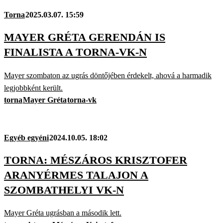
Torna
2025.03.07. 15:59
MAYER GRÉTA GERENDÁN IS
FINALISTA A TORNA-VK-N
Mayer szombaton az ugrás döntőjében érdekelt, ahová a harmadik
legjobbként került.
torna
Mayer Gréta
torna-vk
Egyéb egyéni
2024.10.05. 18:02
TORNA: MÉSZÁROS KRISZTOFER
ARANYÉRMES TALAJON A
SZOMBATHELYI VK-N
Mayer Gréta ugrásban a második lett.