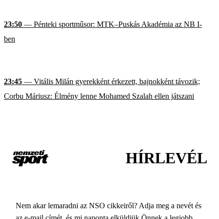
23:50
— Pénteki sportműsor: MTK–Puskás Akadémia az NB I-
ben
23:45
— Vitális Milán gyerekként érkezett, bajnokként távozik;
Corbu Máriusz: Élmény lenne Mohamed Szalah ellen játszani
HÍRLEVÉL
Nem akar lemaradni az NSO cikkeiről? Adja meg a nevét és
az e-mail címét, és mi naponta elküldjük Önnek a legjobb