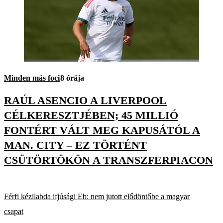
Minden más foci
8 órája
RAÚL ASENCIO A LIVERPOOL
CÉLKERESZTJÉBEN; 45 MILLIÓ
FONTÉRT VÁLT MEG KAPUSÁTÓL A
MAN. CITY – EZ TÖRTÉNT
CSÜTÖRTÖKÖN A TRANSZFERPIACON
Férfi kézilabda ifjúsági Eb: nem jutott elődöntőbe a magyar
csapat