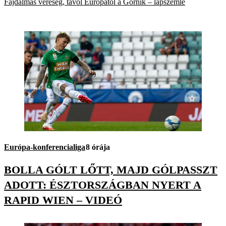
Fájdalmas vereség, távol Európától a Górnik – lapszemle
Európa-konferencialiga
8 órája
BOLLA GÓLT LŐTT, MAJD GÓLPASSZT
ADOTT: ÉSZTORSZÁGBAN NYERT A
RAPID WIEN – VIDEÓ