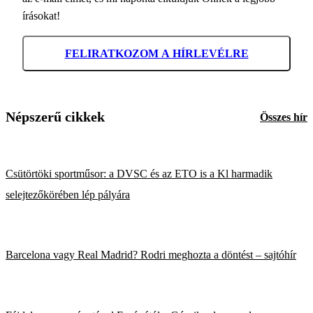
írásokat!
FELIRATKOZOM A HÍRLEVÉLRE
Népszerű cikkek
Összes hír
Csütörtöki sportműsor: a DVSC és az ETO is a Kl harmadik
selejtezőkörében lép pályára
Barcelona vagy Real Madrid? Rodri meghozta a döntést – sajtóhír