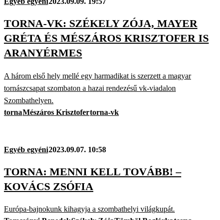
Egyéb egyéni
2023.09.09. 19:57
TORNA-VK: SZÉKELY ZÓJA, MAYER
GRÉTA ÉS MÉSZÁROS KRISZTOFER IS
ARANYÉRMES
A három első hely mellé egy harmadikat is szerzett a magyar
tornászcsapat szombaton a hazai rendezésű vk-viadalon
Szombathelyen.
torna
Mészáros Krisztofer
torna-vk
Egyéb egyéni
2023.09.07. 10:58
TORNA: MENNI KELL TOVÁBB! –
KOVÁCS ZSÓFIA
Európa-bajnokunk kihagyja a szombathelyi világkupát.