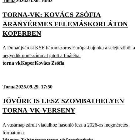
Torna
2026.05.30. 16:02
TORNA-VK: KOVÁCS ZSÓFIA
ARANYÉRMES FELEMÁSKORLÁTON
KOPERBEN
A Dunaújvárosi KSE háromszoros Európa-bajnoka a selejtezőből a
negyedik pontszámmal jutott a fináléba.
torna vk
Koper
Kovács Zsófia
Torna
2025.09.29. 17:50
JÖVŐRE IS LESZ SZOMBATHELYEN
TORNA-VK-VERSENY
A vasárnap zárult viadalhoz hasonló lesz a 2026-os megméretés
formátuma.