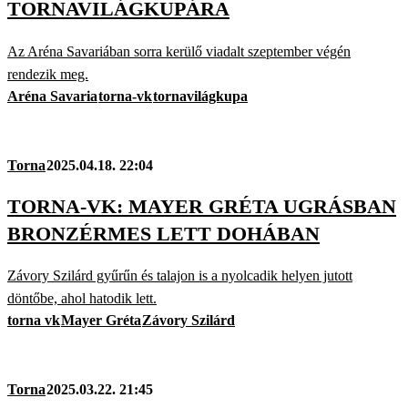
TORNAVILÁGKUPÁRA
Az Aréna Savariában sorra kerülő viadalt szeptember végén
rendezik meg.
Aréna Savaria
torna-vk
tornavilágkupa
Torna
2025.04.18. 22:04
TORNA-VK: MAYER GRÉTA UGRÁSBAN
BRONZÉRMES LETT DOHÁBAN
Závory Szilárd gyűrűn és talajon is a nyolcadik helyen jutott
döntőbe, ahol hatodik lett.
torna vk
Mayer Gréta
Závory Szilárd
Torna
2025.03.22. 21:45