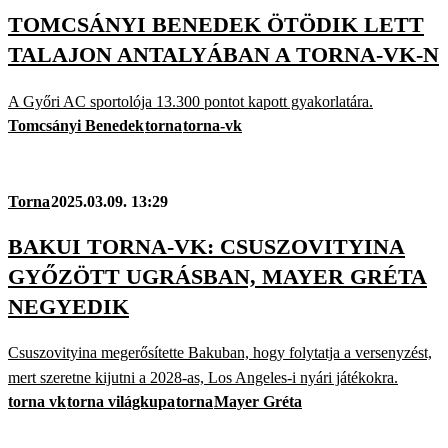
TOMCSÁNYI BENEDEK ÖTÖDIK LETT
TALAJON ANTALYÁBAN A TORNA-VK-N
A Győri AC sportolója 13.300 pontot kapott gyakorlatára.
Tomcsányi Benedek
torna
torna-vk
Torna
2025.03.09. 13:29
BAKUI TORNA-VK: CSUSZOVITYINA
GYŐZÖTT UGRÁSBAN, MAYER GRÉTA
NEGYEDIK
Csuszovityina megerősítette Bakuban, hogy folytatja a versenyzést,
mert szeretne kijutni a 2028-as, Los Angeles-i nyári játékokra.
torna vk
torna világkupa
torna
Mayer Gréta