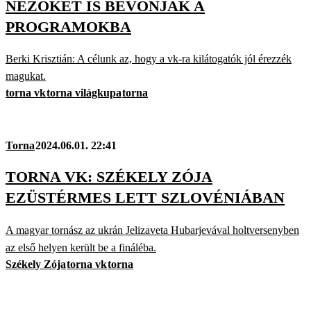
NÉZŐKET IS BEVONJÁK A
PROGRAMOKBA
Berki Krisztián: A célunk az, hogy a vk-ra kilátogatók jól érezzék
magukat.
torna vk
torna világkupa
torna
Torna
2024.06.01. 22:41
TORNA VK: SZÉKELY ZÓJA
EZÜSTÉRMES LETT SZLOVÉNIÁBAN
A magyar tornász az ukrán Jelizaveta Hubarjevával holtversenyben
az első helyen került be a fináléba.
Székely Zója
torna vk
torna