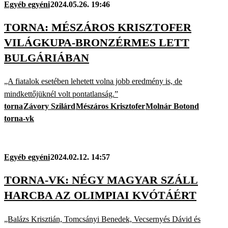
Egyéb egyéni
2024.05.26. 19:46
TORNA: MÉSZÁROS KRISZTOFER
VILÁGKUPA-BRONZÉRMES LETT
BULGÁRIÁBAN
„A fiatalok esetében lehetett volna jobb eredmény is, de
mindkettőjüknél volt pontatlanság.”
torna
Závory Szilárd
Mészáros Krisztofer
Molnár Botond
torna-vk
Egyéb egyéni
2024.02.12. 14:57
TORNA-VK: NÉGY MAGYAR SZÁLL
HARCBA AZ OLIMPIAI KVÓTÁÉRT
„Balázs Krisztián, Tomcsányi Benedek, Vecsernyés Dávid és