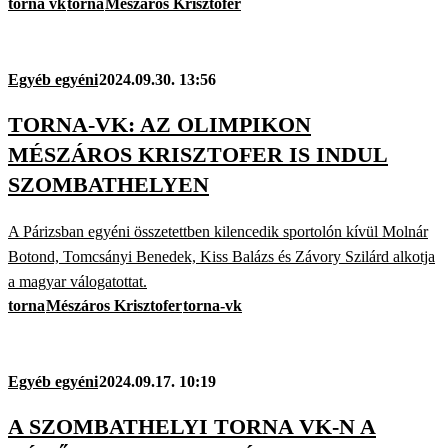
torna vk
torna
Mészáros Krisztofer
Egyéb egyéni
2024.09.30. 13:56
TORNA-VK: AZ OLIMPIKON
MÉSZÁROS KRISZTOFER IS INDUL
SZOMBATHELYEN
A Párizsban egyéni összetettben kilencedik sportolón kívül Molnár
Botond, Tomcsányi Benedek, Kiss Balázs és Závory Szilárd alkotja
a magyar válogatottat.
torna
Mészáros Krisztofer
torna-vk
Egyéb egyéni
2024.09.17. 10:19
A SZOMBATHELYI TORNA VK-N A