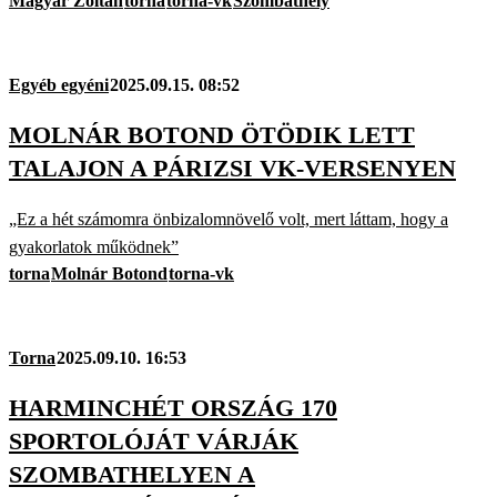
Magyar Zoltán
torna
torna-vk
Szombathely
Egyéb egyéni
2025.09.15. 08:52
MOLNÁR BOTOND ÖTÖDIK LETT
TALAJON A PÁRIZSI VK-VERSENYEN
„Ez a hét számomra önbizalomnövelő volt, mert láttam, hogy a
gyakorlatok működnek”
torna
Molnár Botond
torna-vk
Torna
2025.09.10. 16:53
HARMINCHÉT ORSZÁG 170
SPORTOLÓJÁT VÁRJÁK
SZOMBATHELYEN A