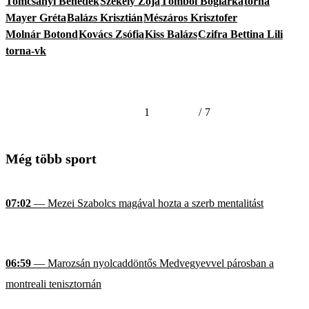
Tomcsányi Benedek
Székely Zója
Tömböl Boglárka
torna
Mayer Gréta
Balázs Krisztián
Mészáros Krisztofer
Molnár Botond
Kovács Zsófia
Kiss Balázs
Czifra Bettina Lili
torna-vk
1
/
7
Még több sport
07:02
— Mezei Szabolcs magával hozta a szerb mentalitást
06:59
— Marozsán nyolcaddöntős Medvegyevvel párosban a
montreali tenisztornán