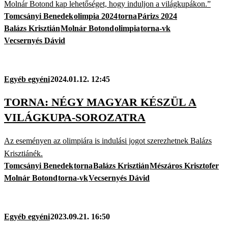
Molnár Botond kap lehetőséget, hogy induljon a világkupákon.”
Tomcsányi Benedek
olimpia 2024
torna
Párizs 2024
Balázs Krisztián
Molnár Botond
olimpia
torna-vk
Vecsernyés Dávid
Egyéb egyéni
2024.01.12. 12:45
TORNA: NÉGY MAGYAR KÉSZÜL A
VILÁGKUPA-SOROZATRA
Az eseményen az olimpiára is indulási jogot szerezhetnek Balázs
Krisztiánék.
Tomcsányi Benedek
torna
Balázs Krisztián
Mészáros Krisztofer
Molnár Botond
torna-vk
Vecsernyés Dávid
Egyéb egyéni
2023.09.21. 16:50