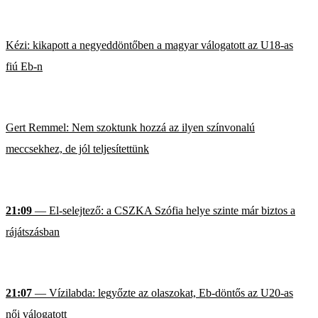
Kézi: kikapott a negyeddöntőben a magyar válogatott az U18-as
fiú Eb-n
Gert Remmel: Nem szoktunk hozzá az ilyen színvonalú
meccsekhez, de jól teljesítettünk
21:09
— El-selejtező: a CSZKA Szófia helye szinte már biztos a
rájátszásban
21:07
— Vízilabda: legyőzte az olaszokat, Eb-döntős az U20-as
női válogatott