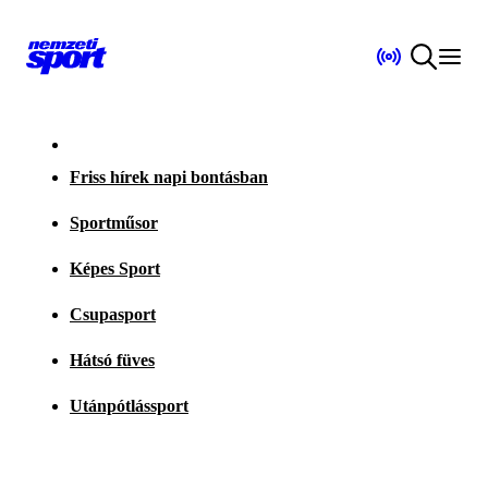
Friss hírek napi bontásban
Sportműsor
Képes Sport
Csupasport
Hátsó füves
Utánpótlássport