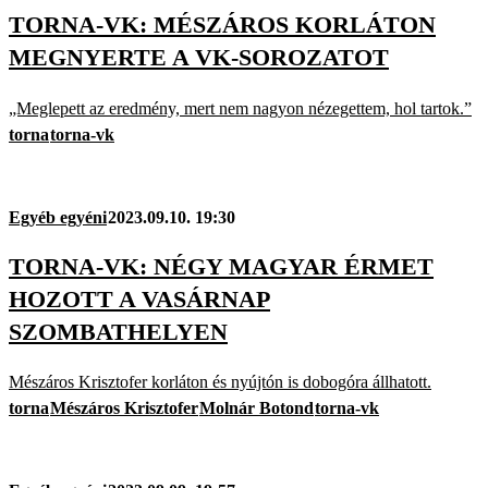
TORNA-VK: MÉSZÁROS KORLÁTON
MEGNYERTE A VK-SOROZATOT
„Meglepett az eredmény, mert nem nagyon nézegettem, hol tartok.”
torna
torna-vk
Egyéb egyéni
2023.09.10. 19:30
TORNA-VK: NÉGY MAGYAR ÉRMET
HOZOTT A VASÁRNAP
SZOMBATHELYEN
Mészáros Krisztofer korláton és nyújtón is dobogóra állhatott.
torna
Mészáros Krisztofer
Molnár Botond
torna-vk