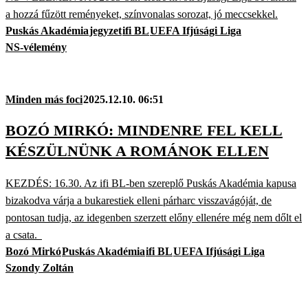
a hozzá fűzött reményeket, színvonalas sorozat, jó meccsekkel.
Puskás Akadémia
jegyzet
ifi BL
UEFA Ifjúsági Liga
NS-vélemény
Minden más foci
2025.12.10. 06:51
BOZÓ MIRKÓ: MINDENRE FEL KELL
KÉSZÜLNÜNK A ROMÁNOK ELLEN
KEZDÉS: 16.30. Az ifi BL-ben szereplő Puskás Akadémia kapusa
bizakodva várja a bukarestiek elleni párharc visszavágóját, de
pontosan tudja, az idegenben szerzett előny ellenére még nem dőlt el
a csata.
Bozó Mirkó
Puskás Akadémia
ifi BL
UEFA Ifjúsági Liga
Szondy Zoltán