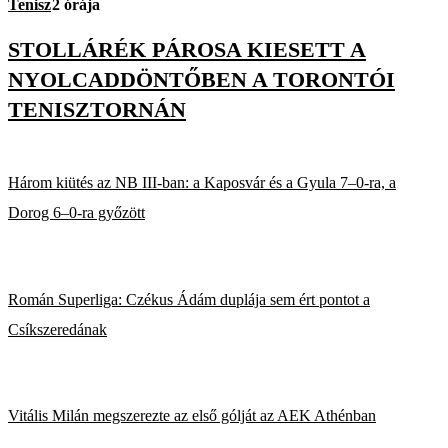
Tenisz
2 órája
STOLLÁRÉK PÁROSA KIESETT A
NYOLCADDÖNTŐBEN A TORONTÓI
TENISZTORNÁN
Három kiütés az NB III-ban: a Kaposvár és a Gyula 7–0-ra, a
Dorog 6–0-ra győzött
Román Superliga: Czékus Ádám duplája sem ért pontot a
Csíkszeredának
Vitális Milán megszerezte az első gólját az AEK Athénban