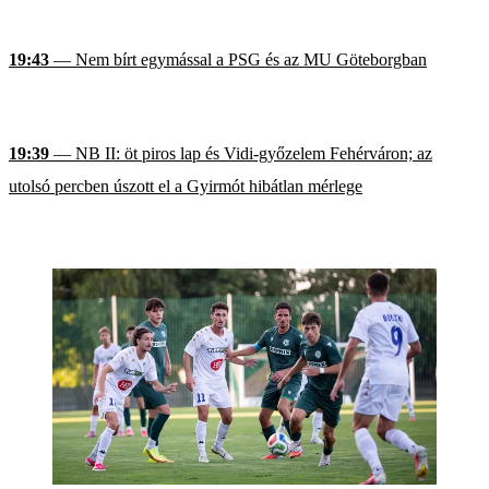
19:43
— Nem bírt egymással a PSG és az MU Göteborgban
19:39
— NB II: öt piros lap és Vidi-győzelem Fehérváron; az
utolsó percben úszott el a Gyirmót hibátlan mérlege