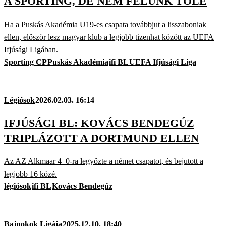
A SPORTING, DE NEM FÉLÜNK TŐLE
Ha a Puskás Akadémia U19-es csapata továbbjut a lisszaboniak
ellen, először lesz magyar klub a legjobb tizenhat között az UEFA
Ifjúsági Ligában.
Sporting CP
Puskás Akadémia
ifi BL
UEFA Ifjúsági Liga
Légiósok
2026.02.03. 16:14
IFJÚSÁGI BL: KOVÁCS BENDEGÚZ
TRIPLÁZOTT A DORTMUND ELLEN
Az AZ Alkmaar 4–0-ra legyőzte a német csapatot, és bejutott a
legjobb 16 közé.
légiósok
ifi BL
Kovács Bendegúz
Bajnokok Ligája
2025.12.10. 18:40