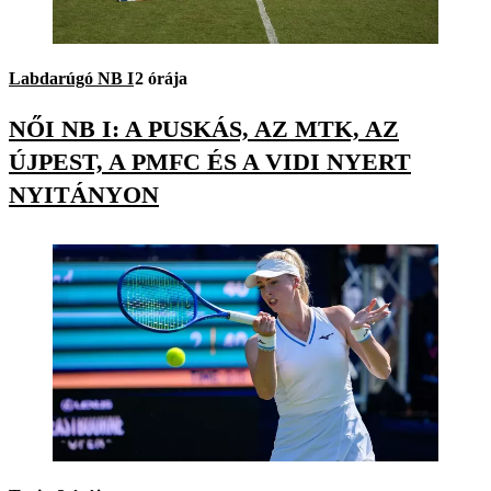
Labdarúgó NB I
2 órája
NŐI NB I: A PUSKÁS, AZ MTK, AZ
ÚJPEST, A PMFC ÉS A VIDI NYERT
NYITÁNYON