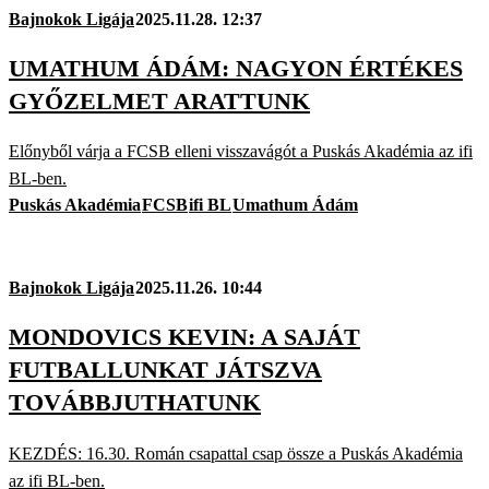
Bajnokok Ligája
2025.11.28. 12:37
UMATHUM ÁDÁM: NAGYON ÉRTÉKES
GYŐZELMET ARATTUNK
Előnyből várja a FCSB elleni visszavágót a Puskás Akadémia az ifi
BL-ben.
Puskás Akadémia
FCSB
ifi BL
Umathum Ádám
Bajnokok Ligája
2025.11.26. 10:44
MONDOVICS KEVIN: A SAJÁT
FUTBALLUNKAT JÁTSZVA
TOVÁBBJUTHATUNK
KEZDÉS: 16.30. Román csapattal csap össze a Puskás Akadémia
az ifi BL-ben.