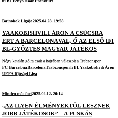
ifi BL
Fenyő Noah
Frankfurt
Bajnokok Ligája
2025.04.28. 19:58
YAAKOBISHVILI ÁRON A CSÚCSRA
ÉRT A BARCELONÁVAL, Ő AZ ELSŐ IFI
BL-GYŐZTES MAGYAR JÁTÉKOS
Négy katalán gólra csak a hajrában válaszolt a Trabzonspor.
FC Barcelona
Barcelona
Trabzonspor
ifi BL
Yaakobishvili Áron
UEFA Ifjúsági Liga
Minden más foci
2025.02.12. 20:14
„AZ ILYEN ÉLMÉNYEKTŐL LESZNEK
JOBB JÁTÉKOSOK” – A PUSKÁS