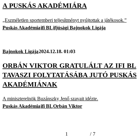
A PUSKÁS AKADÉMIÁRA
„Eszméletlen sportemberi teljesítményt nyújtottak a játékosok.”
Puskás Akadémia
ifi BL
ifjúsági Bajnokok Ligája
Bajnokok Ligája
2024.12.18. 01:03
ORBÁN VIKTOR GRATULÁLT AZ IFI BL
TAVASZI FOLYTATÁSÁBA JUTÓ PUSKÁS
AKADÉMIÁNAK
A miniszterelnök Buzánszky Jenő szavait idézte.
Puskás Akadémia
ifi BL
Orbán Viktor
1
/
7