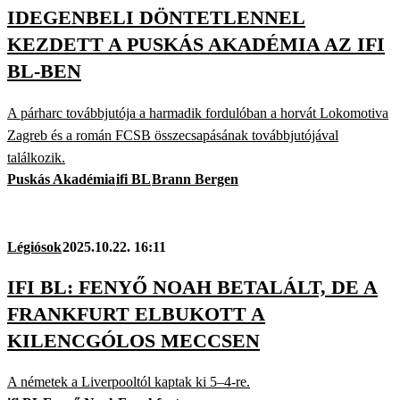
IDEGENBELI DÖNTETLENNEL
KEZDETT A PUSKÁS AKADÉMIA AZ IFI
BL-BEN
A párharc továbbjutója a harmadik fordulóban a horvát Lokomotiva
Zagreb és a román FCSB összecsapásának továbbjutójával
találkozik.
Puskás Akadémia
ifi BL
Brann Bergen
Légiósok
2025.10.22. 16:11
IFI BL: FENYŐ NOAH BETALÁLT, DE A
FRANKFURT ELBUKOTT A
KILENCGÓLOS MECCSEN
A németek a Liverpooltól kaptak ki 5–4-re.