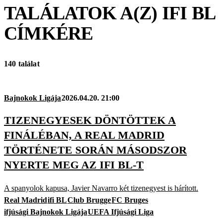
TALÁLATOK A(Z)
IFI BL
CÍMKÉRE
140 találat
Bajnokok Ligája
2026.04.20. 21:00
TIZENEGYESEK DÖNTÖTTEK A
FINÁLÉBAN, A REAL MADRID
TÖRTÉNETE SORÁN MÁSODSZOR
NYERTE MEG AZ IFI BL-T
A spanyolok kapusa, Javier Navarro két tizenegyest is hárított.
Real Madrid
ifi BL
Club Brugge
FC Bruges
ifjúsági Bajnokok Ligája
UEFA Ifjúsági Liga