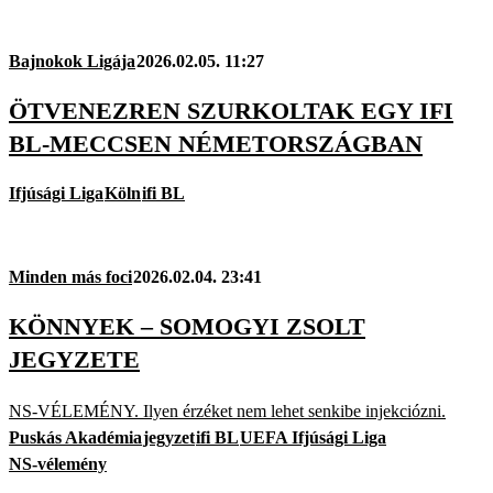
Bajnokok Ligája
2026.02.05. 11:27
ÖTVENEZREN SZURKOLTAK EGY IFI
BL-MECCSEN NÉMETORSZÁGBAN
Ifjúsági Liga
Köln
ifi BL
Minden más foci
2026.02.04. 23:41
KÖNNYEK – SOMOGYI ZSOLT
JEGYZETE
NS-VÉLEMÉNY. Ilyen érzéket nem lehet senkibe injekciózni.
Puskás Akadémia
jegyzet
ifi BL
UEFA Ifjúsági Liga
NS-vélemény