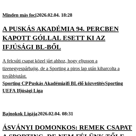
Minden más foci
2026.02.04. 18:28
A PUSKÁS AKADÉMIA 94. PERCBEN
KAPOTT GÓLLAL ESETT KI AZ
IFJÚSÁGI BL-BŐL
A felcsúti csapat közel járt ahhoz, hogy eljusson a
tizenegyespárbajig, de a Sporting a piros lap után kiharcolta a
továbbjutást.
Sporting CP
Puskás Akadémia
ifi BL
élő közvetítés
Sporting
UEFA Ifjúsági Liga
Bajnokok Ligája
2026.02.04. 08:31
ÁSVÁNYI DOMONKOS: REMEK CSAPAT