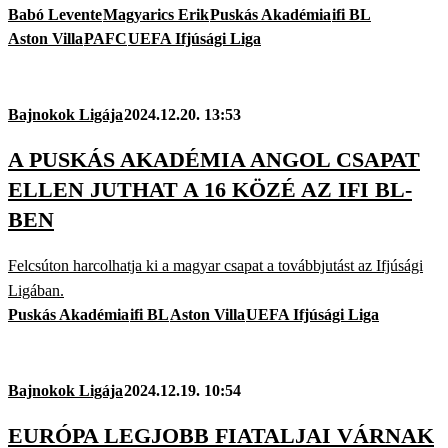
Babó Levente
Magyarics Erik
Puskás Akadémia
ifi BL
Aston Villa
PAFC
UEFA Ifjúsági Liga
Bajnokok Ligája
2024.12.20. 13:53
A PUSKÁS AKADÉMIA ANGOL CSAPAT
ELLEN JUTHAT A 16 KÖZÉ AZ IFI BL-
BEN
Felcsúton harcolhatja ki a magyar csapat a továbbjutást az Ifjúsági
Ligában.
Puskás Akadémia
ifi BL
Aston Villa
UEFA Ifjúsági Liga
Bajnokok Ligája
2024.12.19. 10:54
EURÓPA LEGJOBB FIATALJAI VÁRNAK