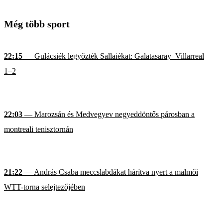
Még több sport
22:15
— Gulácsiék legyőzték Sallaiékat: Galatasaray–Villarreal
1–2
22:03
— Marozsán és Medvegyev negyeddöntős párosban a
montreali tenisztornán
21:22
— András Csaba meccslabdákat hárítva nyert a malmői
WTT-torna selejtezőjében