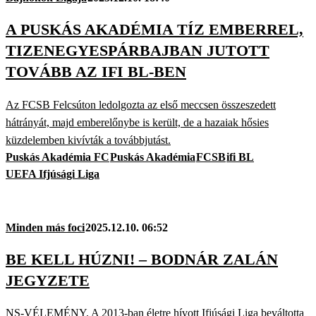
A PUSKÁS AKADÉMIA TÍZ EMBERREL,
TIZENEGYESPÁRBAJBAN JUTOTT
TOVÁBB AZ IFI BL-BEN
Az FCSB Felcsúton ledolgozta az első meccsen összeszedett
hátrányát, majd emberelőnybe is került, de a hazaiak hősies
küzdelemben kivívták a továbbjutást.
Puskás Akadémia FC
Puskás Akadémia
FCSB
ifi BL
UEFA Ifjúsági Liga
Minden más foci
2025.12.10. 06:52
BE KELL HÚZNI! – BODNÁR ZALÁN
JEGYZETE
NS-VÉLEMÉNY. A 2013-ban életre hívott Ifjúsági Liga beváltotta