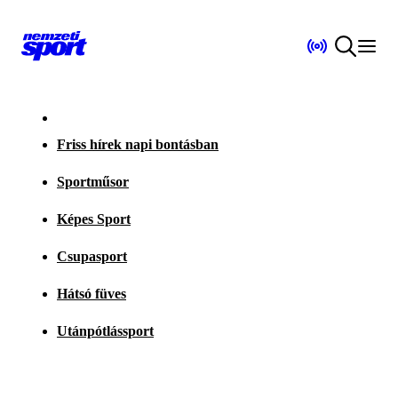
Friss hírek napi bontásban
Sportműsor
Képes Sport
Csupasport
Hátsó füves
Utánpótlássport