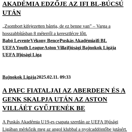
AKADÉMIA EDZŐJE AZ IFI BL-BÚCSÚ
UTÁN
„Zsombort kifejezetten bántja, de ez benne van” – Varga a
hosszabbításban 8 méterről a keresztlécre lőtt.
Babó Levente
Vékony Bence
Puskás Akadémia
ifi BL
UEFA Youth League
Aston Villa
ifjúsági Bajnokok Ligája
UEFA Ifjúsági Liga
Bajnokok Ligája
2025.02.11. 09:33
A PAFC FIATALJAI AZ ABERDEEN ÉS A
GENK SKALPJA UTÁN AZ ASTON
VILLÁÉT GYŰJTENÉK BE
A Puskás Akadémia U19-es csapata szerdán az UEFA Ifjúsági
Ligában mérkőzik meg az angol klubbal a nyolcaddöntőbe jutásért.