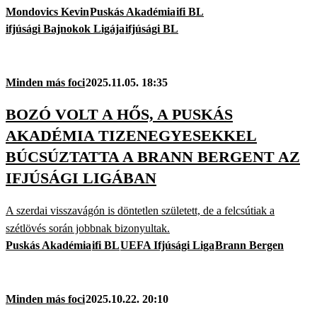
Mondovics Kevin
Puskás Akadémia
ifi BL
ifjúsági Bajnokok Ligája
ifjúsági BL
Minden más foci
2025.11.05. 18:35
BOZÓ VOLT A HŐS, A PUSKÁS
AKADÉMIA TIZENEGYESEKKEL
BÚCSÚZTATTA A BRANN BERGENT AZ
IFJÚSÁGI LIGÁBAN
A szerdai visszavágón is döntetlen született, de a felcsútiak a
szétlövés során jobbnak bizonyultak.
Puskás Akadémia
ifi BL
UEFA Ifjúsági Liga
Brann Bergen
Minden más foci
2025.10.22. 20:10