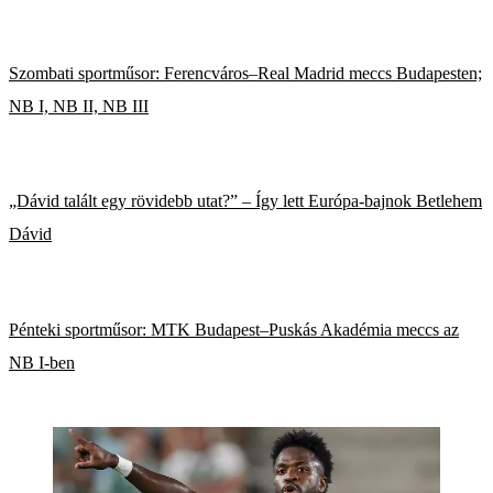
Szombati sportműsor: Ferencváros–Real Madrid meccs Budapesten;
NB I, NB II, NB III
„Dávid talált egy rövidebb utat?” – Így lett Európa-bajnok Betlehem
Dávid
Pénteki sportműsor: MTK Budapest–Puskás Akadémia meccs az
NB I-ben