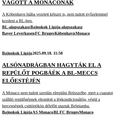
VÁGOTT A MONACÓNAK
A Köbenhavn hiába vezetett kétszer is, nem tudott győzelemmel
kezdeni a BL-ben.
BL-alapszakasz
Bajnokok Ligája-alapszakasz
Bayer Leverkusen
FC Bruges
Köbenhavn
Monaco
Bajnokok Ligája
2025.09.18. 11:58
ALSÓNADRÁGBAN HAGYTÁK EL A
REPÜLŐT POGBÁÉK A BL-MECCS
ELŐESTÉJÉN
A Monaco nem tudott szerdán elrepülni Brüsszelbe, mert a csapatot
szállító repülőgépnek elromlott a légkondicionálója, végül a
hercegségiek csütörtökön délelőtt utaztak Belgiumba.
Bajnokok Ligája
AS Monaco
BL
FC Bruges
Monaco