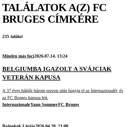
TALÁLATOK A(Z)
FC
BRUGES
CÍMKÉRE
235 találat
Minden más foci
2026.07.14. 13:24
BELGIUMBA IGAZOLT A SVÁJCIAK
VETERÁN KAPUSA
A 37 éves hálóőr három szezon után hagyta el az Internazionalét, és
az FC Bruges kapusa lett.
Internazionale
Yann Sommer
FC Bruges
Bajnokok Ligája
2026.04.20. 21:00