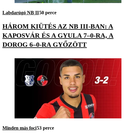
Labdarúgó NB II
50 perce
HÁROM KIÜTÉS AZ NB III-BAN: A
KAPOSVÁR ÉS A GYULA 7–0-RA, A
DOROG 6–0-RA GYŐZÖTT
Minden más foci
53 perce