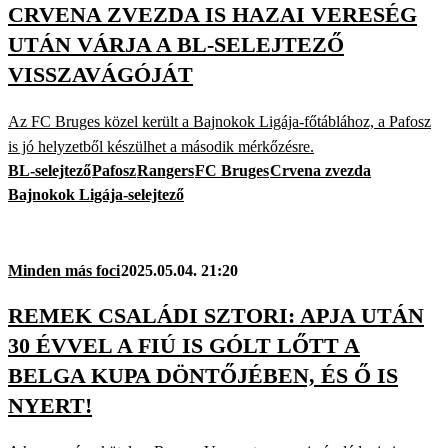
CRVENA ZVEZDA IS HAZAI VERESÉG
UTÁN VÁRJA A BL-SELEJTEZŐ
VISSZAVÁGÓJÁT
Az FC Bruges közel került a Bajnokok Ligája-főtáblához, a Pafosz
is jó helyzetből készülhet a második mérkőzésre.
BL-selejtező
Pafosz
Rangers
FC Bruges
Crvena zvezda
Bajnokok Ligája-selejtező
Minden más foci
2025.05.04. 21:20
REMEK CSALÁDI SZTORI: APJA UTÁN
30 ÉVVEL A FIÚ IS GÓLT LŐTT A
BELGA KUPA DÖNTŐJÉBEN, ÉS Ő IS
NYERT!