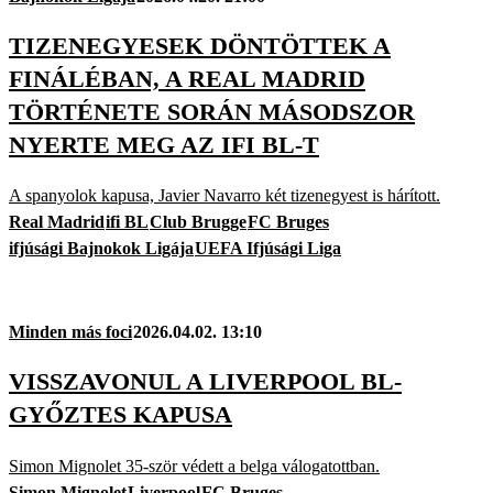
TIZENEGYESEK DÖNTÖTTEK A
FINÁLÉBAN, A REAL MADRID
TÖRTÉNETE SORÁN MÁSODSZOR
NYERTE MEG AZ IFI BL-T
A spanyolok kapusa, Javier Navarro két tizenegyest is hárított.
Real Madrid
ifi BL
Club Brugge
FC Bruges
ifjúsági Bajnokok Ligája
UEFA Ifjúsági Liga
Minden más foci
2026.04.02. 13:10
VISSZAVONUL A LIVERPOOL BL-
GYŐZTES KAPUSA
Simon Mignolet 35-ször védett a belga válogatottban.
Simon Mignolet
Liverpool
FC Bruges