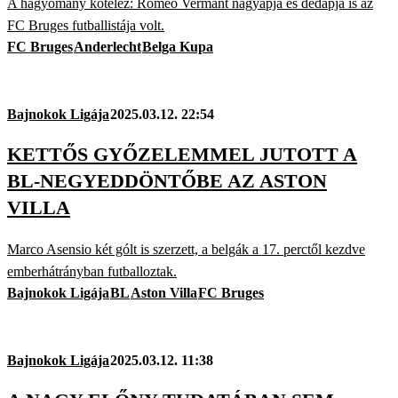
A hagyomány kötelez: Romeo Vermant nagyapja és dédapja is az
FC Bruges futballistája volt.
FC Bruges
Anderlecht
Belga Kupa
Bajnokok Ligája
2025.03.12. 22:54
KETTŐS GYŐZELEMMEL JUTOTT A
BL-NEGYEDDÖNTŐBE AZ ASTON
VILLA
Marco Asensio két gólt is szerzett, a belgák a 17. perctől kezdve
emberhátrányban futballoztak.
Bajnokok Ligája
BL
Aston Villa
FC Bruges
Bajnokok Ligája
2025.03.12. 11:38