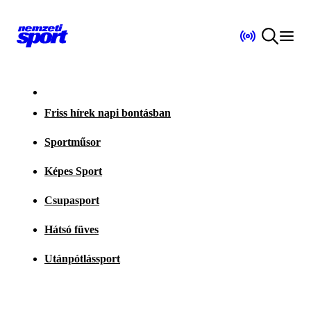
Friss hírek napi bontásban
Sportműsor
Képes Sport
Csupasport
Hátsó füves
Utánpótlássport