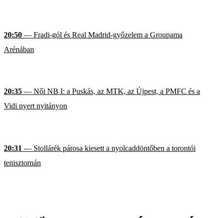
20:50
— Fradi-gól és Real Madrid-győzelem a Groupama
Arénában
20:35
— Női NB I: a Puskás, az MTK, az Újpest, a PMFC és a
Vidi nyert nyitányon
20:31
— Stollárék párosa kiesett a nyolcaddöntőben a torontói
tenisztornán