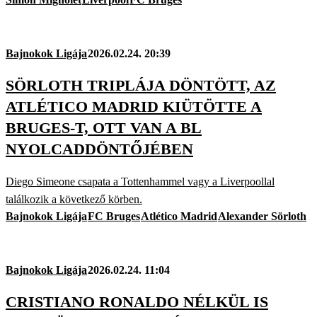
Bajnokok Ligája
2026.02.24. 20:39
SÖRLOTH TRIPLÁJA DÖNTÖTT, AZ
ATLÉTICO MADRID KIÜTÖTTE A
BRUGES-T, OTT VAN A BL
NYOLCADDÖNTŐJÉBEN
Diego Simeone csapata a Tottenhammel vagy a Liverpoollal
találkozik a következő körben.
Bajnokok Ligája
FC Bruges
Atlético Madrid
Alexander Sörloth
Bajnokok Ligája
2026.02.24. 11:04
CRISTIANO RONALDO NÉLKÜL IS