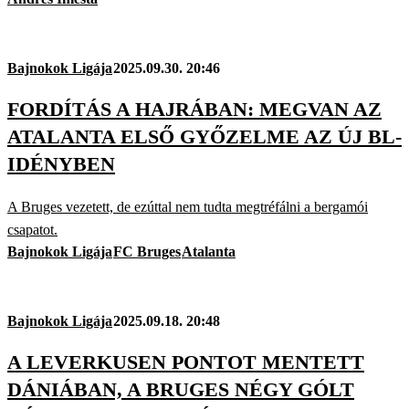
Bajnokok Ligája
2025.09.30. 20:46
FORDÍTÁS A HAJRÁBAN: MEGVAN AZ
ATALANTA ELSŐ GYŐZELME AZ ÚJ BL-
IDÉNYBEN
A Bruges vezetett, de ezúttal nem tudta megtréfálni a bergamói
csapatot.
Bajnokok Ligája
FC Bruges
Atalanta
Bajnokok Ligája
2025.09.18. 20:48
A LEVERKUSEN PONTOT MENTETT
DÁNIÁBAN, A BRUGES NÉGY GÓLT