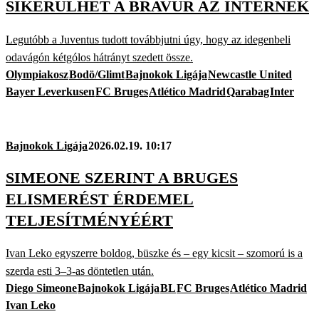
SIKERÜLHET A BRAVÚR AZ INTERNEK
Legutóbb a Juventus tudott továbbjutni úgy, hogy az idegenbeli
odavágón kétgólos hátrányt szedett össze.
Olympiakosz
Bodö/Glimt
Bajnokok Ligája
Newcastle United
Bayer Leverkusen
FC Bruges
Atlético Madrid
Qarabag
Inter
Bajnokok Ligája
2026.02.19. 10:17
SIMEONE SZERINT A BRUGES
ELISMERÉST ÉRDEMEL
TELJESÍTMÉNYÉÉRT
Ivan Leko egyszerre boldog, büszke és – egy kicsit – szomorú is a
szerda esti 3–3-as döntetlen után.
Diego Simeone
Bajnokok Ligája
BL
FC Bruges
Atlético Madrid
Ivan Leko