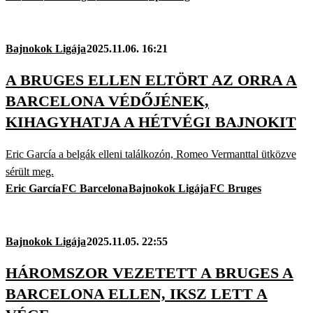
Bajnokok Ligája
2025.11.06. 16:21
A BRUGES ELLEN ELTÖRT AZ ORRA A
BARCELONA VÉDŐJÉNEK,
KIHAGYHATJA A HÉTVÉGI BAJNOKIT
Eric García a belgák elleni találkozón, Romeo Vermanttal ütközve
sérült meg.
Eric García
FC Barcelona
Bajnokok Ligája
FC Bruges
Bajnokok Ligája
2025.11.05. 22:55
HÁROMSZOR VEZETETT A BRUGES A
BARCELONA ELLEN, IKSZ LETT A