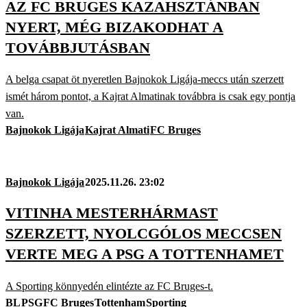
AZ FC BRUGES KAZAHSZTÁNBAN
NYERT, MÉG BIZAKODHAT A
TOVÁBBJUTÁSBAN
A belga csapat öt nyeretlen Bajnokok Ligája-meccs után szerzett
ismét három pontot, a Kajrat Almatinak továbbra is csak egy pontja
van.
Bajnokok Ligája
Kajrat Almati
FC Bruges
Bajnokok Ligája
2025.11.26. 23:02
VITINHA MESTERHÁRMAST
SZERZETT, NYOLCGÓLOS MECCSEN
VERTE MEG A PSG A TOTTENHAMET
A Sporting könnyedén elintézte az FC Bruges-t.
BL
PSG
FC Bruges
Tottenham
Sporting