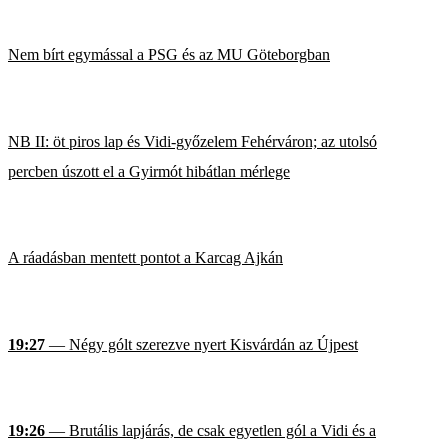
Nem bírt egymással a PSG és az MU Göteborgban
NB II: öt piros lap és Vidi-győzelem Fehérváron; az utolsó
percben úszott el a Gyirmót hibátlan mérlege
A ráadásban mentett pontot a Karcag Ajkán
19:27
— Négy gólt szerezve nyert Kisvárdán az Újpest
19:26
— Brutális lapjárás, de csak egyetlen gól a Vidi és a