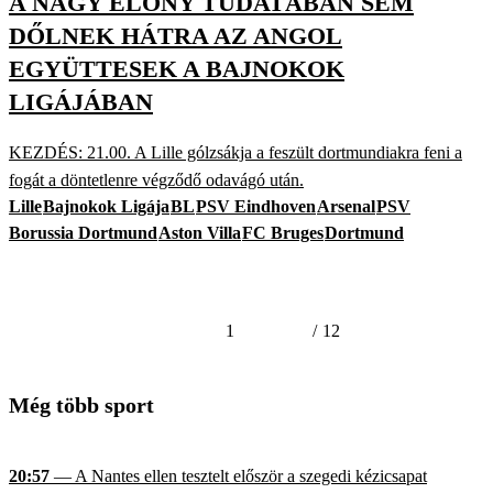
A NAGY ELŐNY TUDATÁBAN SEM
DŐLNEK HÁTRA AZ ANGOL
EGYÜTTESEK A BAJNOKOK
LIGÁJÁBAN
KEZDÉS: 21.00. A Lille gólzsákja a feszült dortmundiakra feni a
fogát a döntetlenre végződő odavágó után.
Lille
Bajnokok Ligája
BL
PSV Eindhoven
Arsenal
PSV
Borussia Dortmund
Aston Villa
FC Bruges
Dortmund
1
/
12
Még több sport
20:57
— A Nantes ellen tesztelt először a szegedi kézicsapat