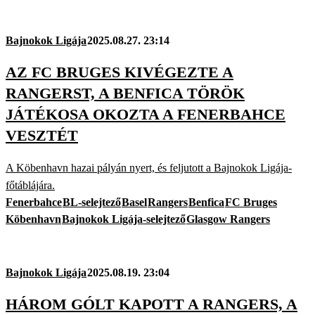
Bajnokok Ligája
2025.08.27. 23:14
AZ FC BRUGES KIVÉGEZTE A
RANGERST, A BENFICA TÖRÖK
JÁTÉKOSA OKOZTA A FENERBAHCE
VESZTÉT
A Köbenhavn hazai pályán nyert, és feljutott a Bajnokok Ligája-
főtáblájára.
Fenerbahce
BL-selejtező
Basel
Rangers
Benfica
FC Bruges
Köbenhavn
Bajnokok Ligája-selejtező
Glasgow Rangers
Bajnokok Ligája
2025.08.19. 23:04
HÁROM GÓLT KAPOTT A RANGERS, A