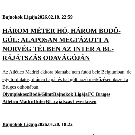
Bajnokok Ligája
2026.02.18. 22:59
HÁROM MÉTER HÓ, HÁROM BODÖ-
GÓL: ALAPOSAN MEGFÁZOTT A
NORVÉG TÉLBEN AZ INTER A BL-
RÁJÁTSZÁS ODAVÁGÓJÁN
Az Atlético Madrid ekkora blamába nem futott bele Belgiumban, de
egy fordulatos, drámai hajrát és hat gólt hozó mérkőzésen ikszelt a
Bruges otthonában.
Olympiakosz
Bodö/Glimt
Bajnokok Ligája
FC Bruges
Atlético Madrid
Inter
BL-rájátszás
Leverkusen
Bajnokok Ligája
2026.01.20. 18:22