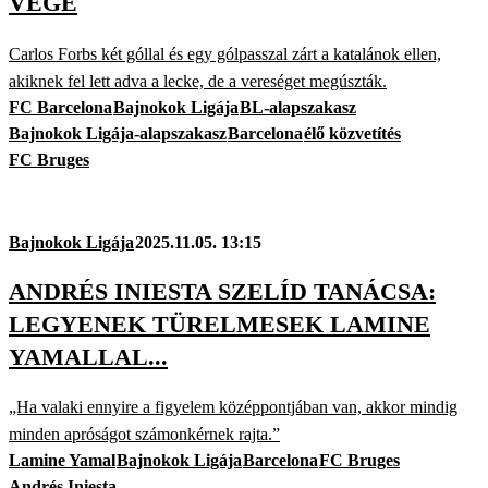
VÉGE
Carlos Forbs két góllal és egy gólpasszal zárt a katalánok ellen,
akiknek fel lett adva a lecke, de a vereséget megúszták.
FC Barcelona
Bajnokok Ligája
BL-alapszakasz
Bajnokok Ligája-alapszakasz
Barcelona
élő közvetítés
FC Bruges
Bajnokok Ligája
2025.11.05. 13:15
ANDRÉS INIESTA SZELÍD TANÁCSA:
LEGYENEK TÜRELMESEK LAMINE
YAMALLAL...
„Ha valaki ennyire a figyelem középpontjában van, akkor mindig
minden apróságot számonkérnek rajta.”
Lamine Yamal
Bajnokok Ligája
Barcelona
FC Bruges
Andrés Iniesta