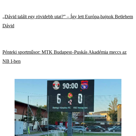
„Dávid talált egy rövidebb utat?” – Így lett Európa-bajnok Betlehem
Dávid
Pénteki sportműsor: MTK Budapest–Puskás Akadémia meccs az
NB I-ben