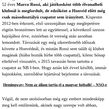
52 éves
Marco Rossi, aki játékosként több élvonalbeli
klubnál is megfordult, de edzőként a Honvéd előtt még
csak másodosztályú csapatot sem irányított.
Kispestre
2012-ben érkezett, első szezonjában nagy meglepetésre
rögtön bronzérmes lett az együttessel, a következő szezon
hajrájához érve, zsinórban öt vereség után azonban
lemondott. Távozását egy még sikeretlenebb időszak
követte a Honvédnál, és miután Rossi sem talált új klubot
magának (hiába hozták hírbe több csapattal), kilenc hónap
elteltével visszatért, s 2015 tavaszán benn tartotta a
csapatot az NB I-ben. Hogy aztán két évvel később, immár
bajnokként, szerződése lejártával bejelentse a távozását.
Hemingway: Nem az állam tartja el a magyar futballt! – NSO-ex
Végül, de nem utolsósorban még egy embert mindenképp
meg kell említenünk, akinek nagy szerepe volt abban,