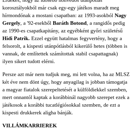
Érdekes, hogy az idősebb honvédos utánpótlás
korosztályokból már csak egy-egy játékos maradt meg
hírmondónak a mostani csapatban: az 1993-asokból
Nagy
Gergely
, a '92-esekből
Baráth Botond
, a rangidős pedig
az 1990-es csapatkapitány, az egyébként győri születésű
Hidi Patrik.
Ezzel együtt hatalmas fegyvertény, hogy a
felsorolt, a kispesti utánpótlásból kikerülő hetes (többen is
vannak, de említettek számítottak stabil csapattagnak)
ilyen sikert tudott elérni.
Persze azt már nem tudjuk meg, mi lett volna, ha az MLSZ
két éve nem dönt úgy, hogy anyagilag is jobban támogatja
a magyar fiatalok szerepeltetését a külföldiekkel szemben,
mert onnantól kaptak a korábbinál nagyobb szerepet ezek a
játékosok a korábbi tucatlégiósokkal szemben, de ezt a
kispesti drukkerek aligha bánják.
VILLÁMKARRIEREK