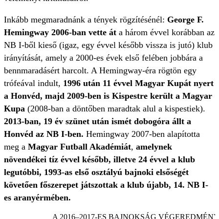
Inkább megmaradnánk a tények rögzítésénél:
George F.
Hemingway 2006-ban vette át
a három évvel korábban az
NB I-ből kieső (igaz, egy évvel később vissza is jutó) klub
irányítását, amely a 2000-es évek első felében jobbára a
bennmaradásért harcolt. A Hemingway-éra rögtön egy
trófeával indult,
1996 után 11 évvel Magyar Kupát nyert
a Honvéd, majd 2009-ben is Kispestre került a Magyar
Kupa
(2008-ban a döntőben maradtak alul a kispestiek).
2013-ban, 19 év szünet után ismét dobogóra állt a
Honvéd az NB I-ben.
Hemingway 2007-ben alapította
meg a
Magyar Futball Akadémiát
,
amelynek
növendékei tíz évvel később, illetve
24 évvel a klub
legutóbbi, 1993-as első osztályú bajnoki elsőségét
követően főszerepet játszottak a klub újabb, 14. NB I-
es aranyérmében.
A 2016–2017-ES BAJNOKSÁG VÉGEREDMÉN