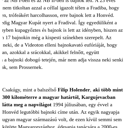
y az NB I-ben és az NB II-ben is bajnok lett. A 23 éves
e
nem titkoltan azzal a céllal igazolt télen a Fradiba, hogy
en, trófeákért harcolhasson, erre bajnok lett a Honvéd.
pedig Magyar Kupát nyert a Fradival. Így egyedüliként a
yben kupagyőztes és bajnok is lett az idényben, hiszen az
an 17 bajnokin még a kispesti színekben szerepelt. Az
r neki, de a Videoton elleni bajnokavató eufóriáját, hogy
an, azokkal a srácokkal, akikkel felnőtt, együtt
n a bajnoki dobogó tetején, már nem adja vissza neki senki
ak, sem Prossernek.
Csakúgy, mint a balszélső
Filip Holender
,
aki több mint
300 kilométerre a magyar határtól, Kargujevacban
látta meg a napvilágot
1994 júliusában, egy évvel a
Honvéd legutóbbi bajnoki címe után. Az egyik nagyapja
ugyan magyar származású volt, de ezen kívül semmi sem
kötötte Magyarországhoz, édesapja tanácsára a 2000-es