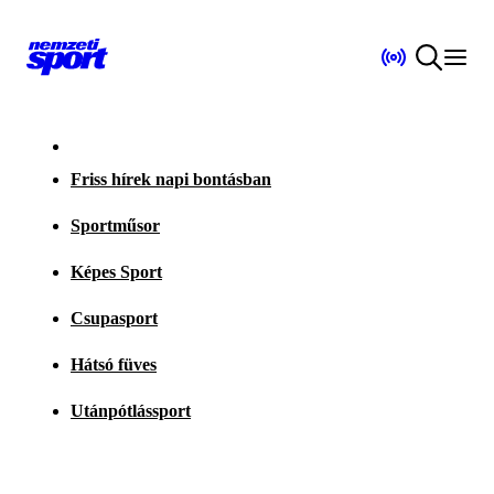
Friss hírek napi bontásban
Sportműsor
Képes Sport
Csupasport
Hátsó füves
Utánpótlássport