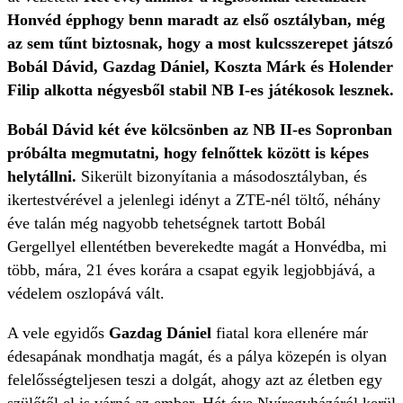
Honvéd épphogy benn maradt az első osztályban, még
az sem tűnt biztosnak, hogy a most kulcsszerepet játszó
Bobál Dávid, Gazdag Dániel, Koszta Márk és Holender
Filip alkotta négyesből stabil NB I-es játékosok lesznek.
Bobál Dávid
két éve kölcsönben az NB II-es Sopronban
próbálta megmutatni, hogy felnőttek között is képes
helytállni.
Sikerült bizonyítania a másodosztályban, és
ikertestvérével a jelenlegi idényt a ZTE-nél töltő, néhány
éve talán még nagyobb tehetségnek tartott Bobál
Gergellyel ellentétben beverekedte magát a Honvédba, mi
több, mára, 21 éves korára a csapat egyik legjobbjává, a
védelem oszlopává vált.
A vele egyidős
Gazdag Dániel
fiatal kora ellenére már
édesapának mondhatja magát, és a pálya közepén is olyan
felelősségteljesen teszi a dolgát, ahogy azt az életben egy