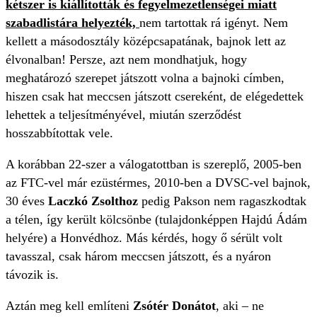
kétszer is kiállították és fegyelmezetlenségei miatt
szabadlistára helyezték,
nem tartottak rá igényt. Nem
kellett a másodosztály középcsapatának, bajnok lett az
élvonalban! Persze, azt nem mondhatjuk, hogy
meghatározó szerepet játszott volna a bajnoki címben,
hiszen csak hat meccsen játszott csereként, de elégedettek
lehettek a teljesítményével, miután szerződést
hosszabbítottak vele.
A korábban 22-szer a válogatottban is szereplő, 2005-ben
az FTC-vel már ezüstérmes, 2010-ben a DVSC-vel bajnok,
30 éves
Laczkó Zsolthoz
pedig Pakson nem ragaszkodtak
a télen, így került kölcsönbe (tulajdonképpen Hajdú Ádám
helyére) a Honvédhoz. Más kérdés, hogy ő sérült volt
tavasszal, csak három meccsen játszott, és a nyáron
távozik is.
Aztán meg kell említeni
Zsótér Donátot
, aki – ne