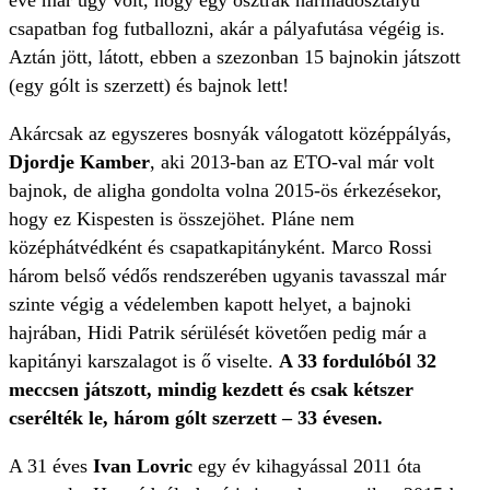
éve már úgy volt, hogy egy osztrák harmadosztályú
csapatban fog futballozni, akár a pályafutása végéig is.
Aztán jött, látott, ebben a szezonban 15 bajnokin játszott
(egy gólt is szerzett) és bajnok lett!
Akárcsak az egyszeres bosnyák válogatott középpályás,
Djordje Kamber
, aki 2013-ban az ETO-val már volt
bajnok, de aligha gondolta volna 2015-ös érkezésekor,
hogy ez Kispesten is összejöhet. Pláne nem
középhátvédként és csapatkapitányként. Marco Rossi
három belső védős rendszerében ugyanis tavasszal már
szinte végig a védelemben kapott helyet, a bajnoki
hajrában, Hidi Patrik sérülését követően pedig már a
kapitányi karszalagot is ő viselte.
A 33 fordulóból 32
meccsen játszott, mindig kezdett és csak kétszer
cserélték le, három gólt szerzett – 33 évesen.
A 31 éves
Ivan Lovric
egy év kihagyással 2011 óta