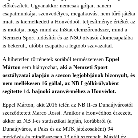
előkészített. Ugyanakkor nemcsak góljai, hanem
csapatmunkája, szenvedélyes, megalkuvást nem tűrő játéka
miatt is kiemelkedett a Honvédból. teljesítménye értékét az
is mutatja, hogy mind az InStat elemzőrendszer, mind a
Nemzeti Sport tudósítói és az NSO olvasói álomcsapatába
is bekerült, utóbbi csapatba a legtöbb szavazattal.
A hihetetlen történetek sorából természetesen
Eppel
Márton
sem hiányozhat,
aki a Nemzeti Sport
osztályzatai alapján a szezon legjobbjának bizonyult, és
nem mellékesen 16 góllal, az NB I gólkirályaként
segítette 14. bajnoki aranyérméhez a Honvédot.
Eppel Márton, akit 2016 telén az NB II-es Dunaújvárostól
szerződtetett Marco Rossi. Amikor a Honvédhoz érkezett,
akkor az NB I-es statisztikai lapján, korábbról (a
Dunaújváros, a Paks és az MTK játékosaként) 94
mérkőzés és mindösszesen 13 gólt szerepelt. Másfél év