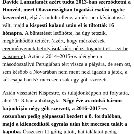
Davide Lanzafamét
azért tudta 2013-ban szerződtetni a
Honvéd, mert Olaszországban fogadási csalási ügybe
keveredett
, eljárás indult ellene, amiért nemkívánatossá
vált, majd
a kispesti kaland után el is tiltották 16
hónapra.
A büntetését letöltötte, ha úgy tetszik,
megbűnhődött tettéért
(azért, hogy mérkőzések
eredményeinek befolyásolásáért pénzt fogadott el – ezt be
is ismerte)
. Aztán a 2014–2015-ös idényben a
másodosztályú Perugiában tért vissza a pályára, de sem ott,
sem később a Novarában nem ment neki igazán a játék, a
két csapatban 57 meccsen csak egy gólt szerzett.
Aztán visszatért Kispestre, és tulajdonképpen ott folytatta,
ahol 2013-ban abbahagyta.
Négy éve az utolsó három
bajnokiján négy gólt szerzett, a 2016–2017-es
szezonban pedig gólpasszal kezdett a 8. fordulóban,
majd a kilencediktől egymás után hét meccsen talált a
kapuba.
Összesen 11 gólig jutott, hat találatot pedig