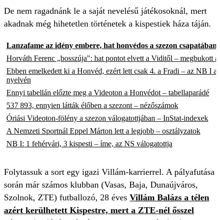
De nem ragadnánk le a saját nevelésű játékosoknál, mert
akadnak még hihetetlen történetek a kispestiek háza táján.
Lanzafame az idény embere, hat honvédos a szezon csapatában
Horváth Ferenc „bosszúja": hat pontot elvett a Viditől – megbukott a
Ebben emelkedett ki a Honvéd, ezért lett csak 4. a Fradi – az NB I 
nyelvén
Ennyi tabellán előzte meg a Videoton a Honvédot – tabellaparádé
537 893, ennyien látták élőben a szezont – nézőszámok
Óriási Videoton-fölény a szezon válogatottjában – InStat-indexek
A Nemzeti Sportnál Eppel Márton lett a legjobb – osztályzatok
NB I: 1 fehérvári, 3 kispesti – íme, az NS válogatottja
Folytassuk a sort egy igazi Villám-karrierrel. A pályafutása
során már számos klubban (Vasas, Baja, Dunaújváros,
Szolnok, ZTE) futballozó, 28 éves
Villám Balázs
a télen
azért kerülhetett Kispestre, mert a ZTE-nél ősszel