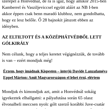
szerepel a Honvédnál, de rá is igaz, hogy amikor 2015-ben
Kamberrel és Vasziljeviccsel együtt aláírt az NB I-ben
akkor éppen csak benn maradó klubhoz, nem gondolhatta,
hogy ez lesz belőle. Ő 28 bajnokit játszott ebben az
idényben.
AZ ELTILTOTT ÉS A KÖZÉPHÁTVÉDBŐL LETT
GÓLKIRÁLY
Nem célunk, hogy a teljes keretet végignézzük, de tovább
is van – ezért mondjuk még!
Érzem, hogy imádnak Kispesten – interjú Davide Lanzafaméval
Eppel Márton: Amit Magyarországon el lehet érni, elértem
Mondjuk és kimondjuk azt, amit a Honvédnál sokáig
igyekeztek elhallgatni: a pályafutása során 65 olasz
élvonalbeli meccsen nyolc gólt szerző korábbi Juve-csatár