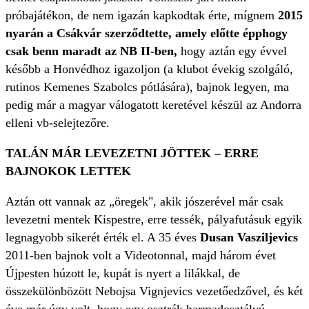
próbajátékon, de nem igazán kapkodtak érte, mígnem
2015
nyarán a Csákvár szerződtette, amely előtte épphogy
csak benn maradt az NB II-ben,
hogy aztán egy évvel
később a Honvédhoz igazoljon (a klubot évekig szolgáló,
rutinos Kemenes Szabolcs pótlására), bajnok legyen, ma
pedig már a magyar válogatott keretével készül az Andorra
elleni vb-selejtezőre.
TALÁN MÁR LEVEZETNI JÖTTEK – ERRE
BAJNOKOK LETTEK
Aztán ott vannak az „öregek", akik jószerével már csak
levezetni mentek Kispestre, erre tessék, pályafutásuk egyik
legnagyobb sikerét érték el. A 35 éves
Dusan Vasziljevics
2011-ben bajnok volt a Videotonnal, majd három évet
Újpesten húzott le, kupát is nyert a lilákkal, de
összekülönbözött Nebojsa Vignjevics vezetőedzővel, és két