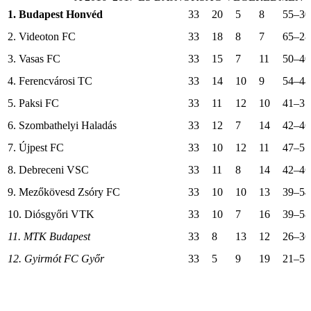
1. Budapest Honvéd
33
20
5
8
55–30
2. Videoton FC
33
18
8
7
65–28
3. Vasas FC
33
15
7
11
50–40
4. Ferencvárosi TC
33
14
10
9
54–44
5. Paksi FC
33
11
12
10
41–37
6. Szombathelyi Haladás
33
12
7
14
42–46
7. Újpest FC
33
10
12
11
47–51
8. Debreceni VSC
33
11
8
14
42–46
9. Mezőkövesd Zsóry FC
33
10
10
13
39–54
10. Diósgyőri VTK
33
10
7
16
39–58
11. MTK Budapest
33
8
13
12
26–36
12. Gyirmót FC Győr
33
5
9
19
21–51