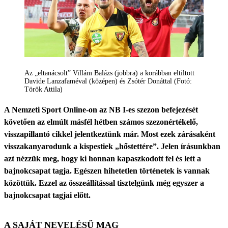
Az „eltanácsolt” Villám Balázs (jobbra) a korábban eltiltott
Davide Lanzafaméval (középen) és Zsótér Donáttal (Fotó:
Török Attila)
A Nemzeti Sport Online-on az NB I-es szezon befejezését
követően az elmúlt másfél hétben számos szezonértékelő,
visszapillantó cikkel jelentkeztünk már. Most ezek zárásaként
visszakanyarodunk a kispestiek „hőstettére”. Jelen írásunkban
azt nézzük meg, hogy ki honnan kapaszkodott fel és lett a
bajnokcsapat tagja. Egészen hihetetlen történetek is vannak
közöttük. Ezzel az összeállítással tisztelgünk még egyszer a
bajnokcsapat tagjai előtt.
A SAJÁT NEVELÉSŰ MAG