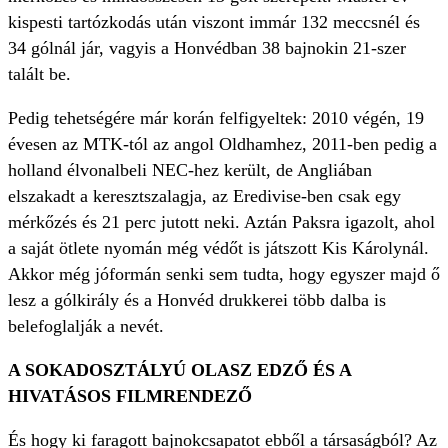
kispesti tartózkodás után viszont immár 132 meccsnél és
34 gólnál jár, vagyis a Honvédban 38 bajnokin 21-szer
talált be.
Pedig tehetségére már korán felfigyeltek: 2010 végén, 19
évesen az MTK-tól az angol Oldhamhez, 2011-ben pedig a
holland élvonalbeli NEC-hez került, de Angliában
elszakadt a keresztszalagja, az Eredivise-ben csak egy
mérkőzés és 21 perc jutott neki. Aztán Paksra igazolt, ahol
a saját ötlete nyomán még védőt is játszott Kis Károlynál.
Akkor még jóformán senki sem tudta, hogy egyszer majd ő
lesz a gólkirály és a Honvéd drukkerei több dalba is
belefoglalják a nevét.
A SOKADOSZTÁLYÚ OLASZ EDZŐ ÉS A
HIVATÁSOS FILMRENDEZŐ
És hogy ki faragott bajnokcsapatot ebből a társaságból? Az