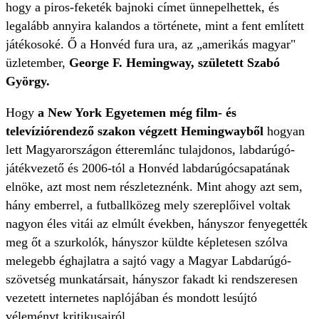
hogy a piros-feketék bajnoki címet ünnepelhettek, és
legalább annyira kalandos a története, mint a fent említett
játékosoké. Ő a Honvéd fura ura, az „amerikás magyar"
üzletember,
George F. Hemingway, született Szabó
György.
Hogy
a New York Egyetemen még film- és
televíziórendező szakon végzett Hemingwayből
hogyan
lett Magyarországon étteremlánc tulajdonos, labdarúgó-
játékvezető és 2006-tól a Honvéd labdarúgócsapatának
elnöke, azt most nem részleteznénk. Mint ahogy azt sem,
hány emberrel, a futballközeg mely szereplőivel voltak
nagyon éles vitái az elmúlt években, hányszor fenyegették
meg őt a szurkolók, hányszor küldte képletesen szólva
melegebb éghajlatra a sajtó vagy a Magyar Labdarúgó-
szövetség munkatársait, hányszor fakadt ki rendszeresen
vezetett internetes naplójában és mondott lesújtó
véleményt kritikusairól.