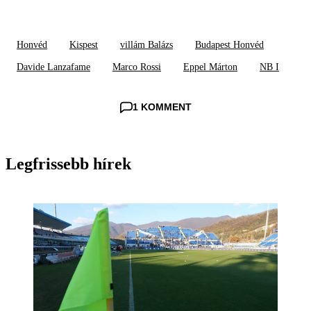
Honvéd
Kispest
villám Balázs
Budapest Honvéd
Davide Lanzafame
Marco Rossi
Eppel Márton
NB I
1 KOMMENT
Legfrissebb hírek