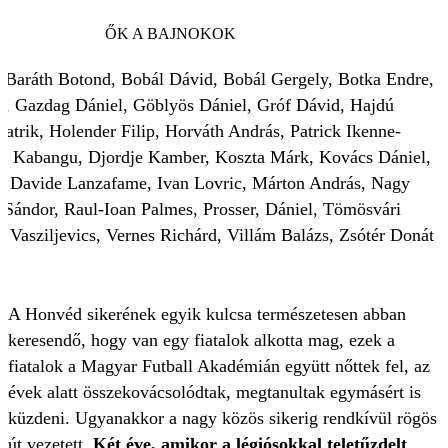
ŐK A BAJNOKOK
, Baráth Botond, Bobál Dávid, Bobál Gergely, Botka Endre,
, Gazdag Dániel, Göblyös Dániel, Gróf Dávid, Hajdú
atrik, Holender Filip, Horváth András, Patrick Ikenne-
a Kabangu, Djordje Kamber, Koszta Márk, Kovács Dániel,
, Davide Lanzafame, Ivan Lovric, Márton András, Nagy
Sándor, Raul-Ioan Palmes, Prosser, Dániel, Tömösvári
n Vasziljevics, Vernes Richárd, Villám Balázs, Zsótér Donát
A Honvéd sikerének egyik kulcsa természetesen abban
keresendő, hogy van egy fiatalok alkotta mag, ezek a
fiatalok a Magyar Futball Akadémián együtt nőttek fel, az
évek alatt összekovácsolódtak, megtanultak egymásért is
küzdeni. Ugyanakkor a nagy közös sikerig rendkívül rögös
út vezetett.
Két éve, amikor a légiósokkal teletűzdelt