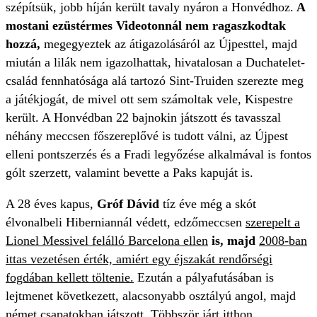
szépítsük, jobb híján került tavaly nyáron a Honvédhoz.
A
mostani ezüstérmes Videotonnál nem ragaszkodtak
hozzá,
megegyeztek az átigazolásáról az Újpesttel, majd
miután a lilák nem igazolhattak, hivatalosan a Duchatelet-
család fennhatósága alá tartozó Sint-Truiden szerezte meg
a játékjogát, de mivel ott sem számoltak vele, Kispestre
került. A Honvédban 22 bajnokin játszott és tavasszal
néhány meccsen főszereplővé is tudott válni, az Újpest
elleni pontszerzés és a Fradi legyőzése alkalmával is fontos
gólt szerzett, valamint bevette a Paks kapuját is.
A 28 éves kapus,
Gróf Dávid
tíz éve még a skót
élvonalbeli Hiberniannál védett, edzőmeccsen
szerepelt a
Lionel Messivel felálló Barcelona ellen
is, majd
2008-ban
ittas vezetésen érték, amiért egy éjszakát rendőrségi
fogdában kellett töltenie.
Ezután a pályafutásában is
lejtmenet következett, alacsonyabb osztályú angol, majd
német csapatokban játszott. Többször járt itthon