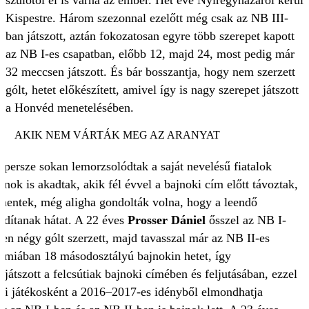
szülőtől el is várná az ember. Hét éve Nyíregyházáról kerül
Kispestre. Három szezonnal ezelőtt még csak az NB III-
ban játszott, aztán fokozatosan egyre több szerepet kapott
az NB I-es csapatban, előbb 12, majd 24, most pedig már
32 meccsen játszott. És bár bosszantja, hogy nem szerzett
gólt, hetet előkészített, amivel így is nagy szerepet játszott
a Honvéd menetelésében.
AKIK NEM VÁRTÁK MEG AZ ARANYAT
 persze sokan lemorzsolódtak a saját nevelésű fiatalok
anok is akadtak, akik fél évvel a bajnoki cím előtt távoztak,
mentek, még aligha gondolták volna, hogy a leendő
rdítanak hátat. A 22 éves
Prosser Dániel
ősszel az NB I-
en négy gólt szerzett, majd tavasszal már az NB II-es
miában 18 másodosztályú bajnokin hetet, így
 játszott a felcsútiak bajnoki címében és feljutásában, ezzel
li játékosként a 2016–2017-es idényből elmondhatja