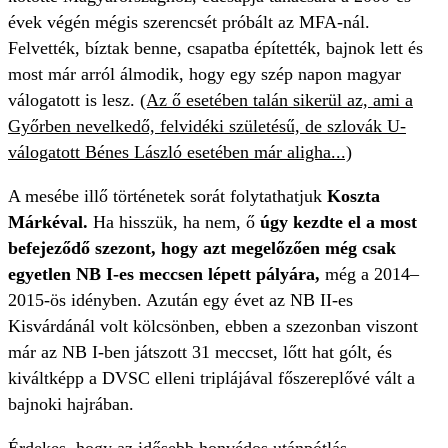
évek végén mégis szerencsét próbált az MFA-nál.
Felvették, bíztak benne, csapatba építették, bajnok lett és
most már arról álmodik, hogy egy szép napon magyar
válogatott is lesz.
(Az ő esetében talán sikerül az, ami a
Győrben nevelkedő, felvidéki születésű, de szlovák U-
válogatott Bénes László esetében már aligha...)
A mesébe illő történetek sorát folytathatjuk
Koszta
Márkéval.
Ha hisszük, ha nem, ő
úgy kezdte el a most
befejeződő szezont, hogy azt megelőzően még csak
egyetlen NB I-es meccsen lépett pályára,
még a 2014–
2015-ös idényben. Azután egy évet az NB II-es
Kisvárdánál volt kölcsönben, ebben a szezonban viszont
már az NB I-ben játszott 31 meccset, lőtt hat gólt, és
kiváltképp a DVSC elleni triplájával főszereplővé vált a
bajnoki hajrában.