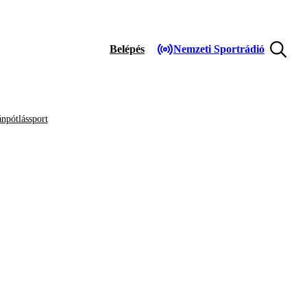
Belépés
Nemzeti Sportrádió
npótlássport