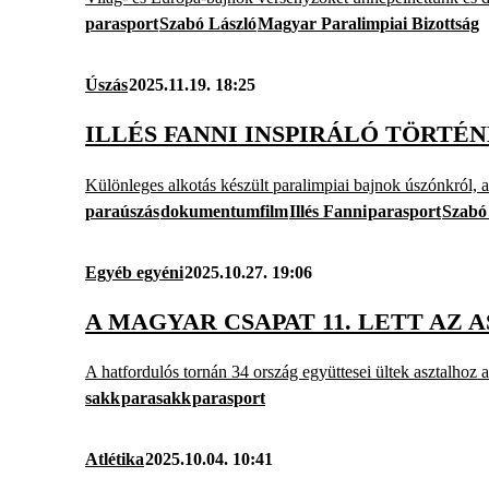
parasport
Szabó László
Magyar Paralimpiai Bizottság
Úszás
2025.11.19. 18:25
ILLÉS FANNI INSPIRÁLÓ TÖRT
Különleges alkotás készült paralimpiai bajnok úszónkról, a
paraúszás
dokumentumfilm
Illés Fanni
parasport
Szabó
Egyéb egyéni
2025.10.27. 19:06
A MAGYAR CSAPAT 11. LETT AZ
A hatfordulós tornán 34 ország együttesei ültek asztalhoz 
sakk
parasakk
parasport
Atlétika
2025.10.04. 10:41