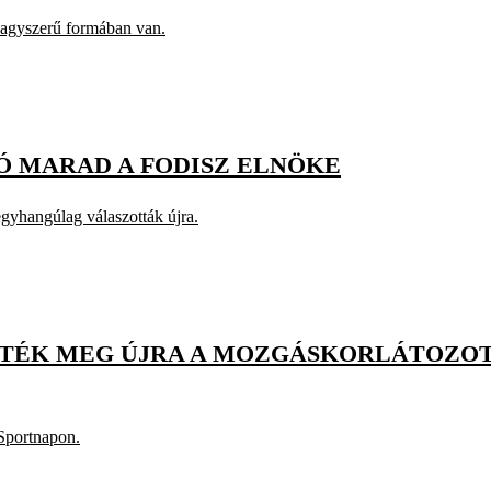
nagyszerű formában van.
Ó MARAD A FODISZ ELNÖKE
egyhangúlag válaszották újra.
ZTÉK MEG ÚJRA A MOZGÁSKORLÁTOZO
Sportnapon.