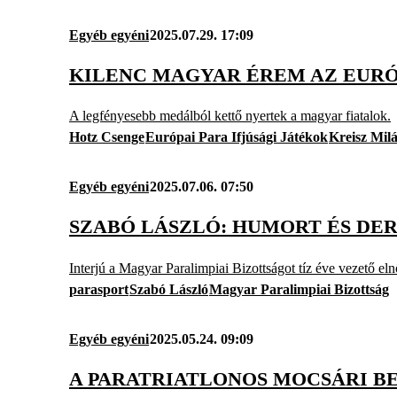
Egyéb egyéni
2025.07.29. 17:09
KILENC MAGYAR ÉREM AZ EURÓ
A legfényesebb medálból kettő nyertek a magyar fiatalok.
Hotz Csenge
Európai Para Ifjúsági Játékok
Kreisz Mil
Egyéb egyéni
2025.07.06. 07:50
SZABÓ LÁSZLÓ: HUMORT ÉS DE
Interjú a Magyar Paralimpiai Bizottságot tíz éve vezető eln
parasport
Szabó László
Magyar Paralimpiai Bizottság
Egyéb egyéni
2025.05.24. 09:09
A PARATRIATLONOS MOCSÁRI 