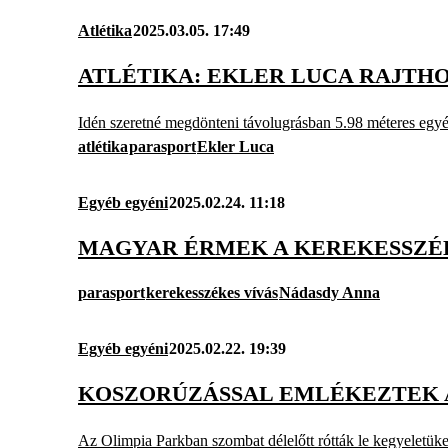
Atlétika
2025.03.05. 17:49
ATLÉTIKA: EKLER LUCA RAJTHO
Idén szeretné megdönteni távolugrásban 5.98 méteres egyé
atlétika
parasport
Ekler Luca
Egyéb egyéni
2025.02.24. 11:18
MAGYAR ÉRMEK A KEREKESSZÉK
parasport
kerekesszékes vívás
Nádasdy Anna
Egyéb egyéni
2025.02.22. 19:39
KOSZORÚZÁSSAL EMLÉKEZTEK 
Az Olimpia Parkban szombat délelőtt rótták le kegyeletüke