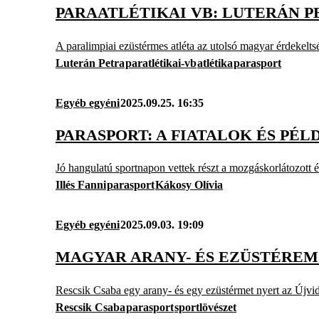
PARAATLÉTIKAI VB: LUTERÁN 
A paralimpiai ezüstérmes atléta az utolsó magyar érdekel
Luterán Petra
paratlétikai-vb
atlétika
parasport
Egyéb egyéni
2025.09.25. 16:35
PARASPORT: A FIATALOK ÉS PÉ
Jó hangulatú sportnapon vettek részt a mozgáskorlátozott é
Illés Fanni
parasport
Kákosy Olívia
Egyéb egyéni
2025.09.03. 19:09
MAGYAR ARANY- ÉS EZÜSTÉREM
Rescsik Csaba egy arany- és egy ezüstérmet nyert az Újvi
Rescsik Csaba
parasport
sportlövészet