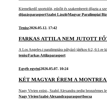
Kiemelkedő sportolóit, edzőit és szakembereit díjazta a sze
díjazás
parasport
Szabó László
Magyar Paralimpiai Biz
Tenisz
2026.05.12. 17:42
FARKAS ATTILA NEM JUTOTT F
A Los Angeles-i paralimpiára pályázó játékos 6:2, 6:1-re ki
tenisz
Farkas Attila
parasport
Egyéb egyéni
2026.05.07. 10:24
KÉT MAGYAR ÉREM A MONTREAL
Nagy Vivien ezüst-, Szabó Alexandra pedig bronzérmes let
Nagy Vivien
Szabó Alexandra
parasport
bocsa