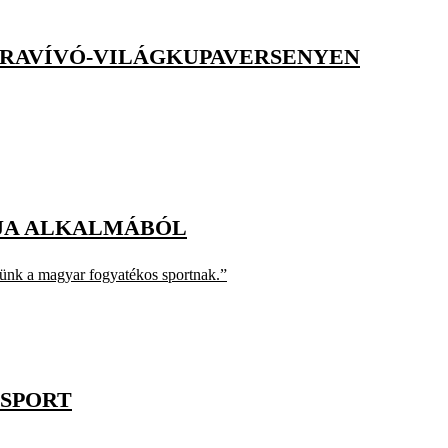
ARAVÍVÓ-VILÁGKUPAVERSENYEN
PJA ALKALMÁBÓL
yünk a magyar fogyatékos sportnak.”
ASPORT