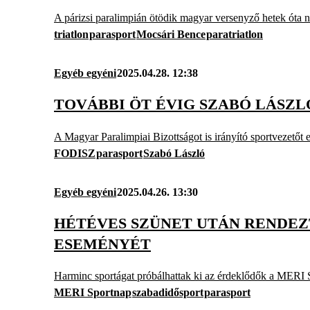
A párizsi paralimpián ötödik magyar versenyző hetek óta 
triatlon
parasport
Mocsári Bence
paratriatlon
Egyéb egyéni
2025.04.28. 12:38
TOVÁBBI ÖT ÉVIG SZABÓ LÁSZL
A Magyar Paralimpiai Bizottságot is irányító sportvezetőt 
FODISZ
parasport
Szabó László
Egyéb egyéni
2025.04.26. 13:30
HÉTÉVES SZÜNET UTÁN RENDE
ESEMÉNYÉT
Harminc sportágat próbálhattak ki az érdeklődők a MERI 
MERI Sportnap
szabadidősport
parasport