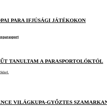
PAI PARA IFJÚSÁGI JÁTÉKOKON
án
parasport
RŰT TANULTAM A PARASPORTOLÓKTÓL
ökkel.
BENCE VILÁGKUPA-GYŐZTES SZAMARKA