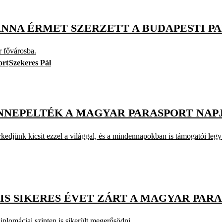
ANNA ÉRMET SZERZETT A BUDAPESTI P
r fővárosba.
ort
Szekeres Pál
ÜNNEPELTÉK A MAGYAR PARASPORT NA
kedjünk kicsit ezzel a világgal, és a mindennapokban is támogatói leg
S SIKERES ÉVET ZÁRT A MAGYAR PAR
plomáciai szinten is sikerült megerősödni.