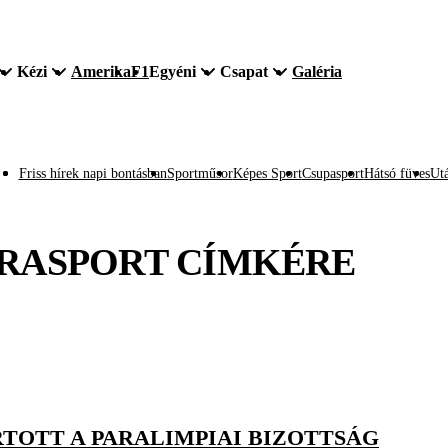
Kézi
Amerika
F1
Egyéni
Csapat
Galéria
Friss hírek napi bontásban
Sportműsor
Képes Sport
Csupasport
Hátsó füves
Utá
RASPORT
CÍMKÉRE
TOTT A PARALIMPIAI BIZOTTSÁG