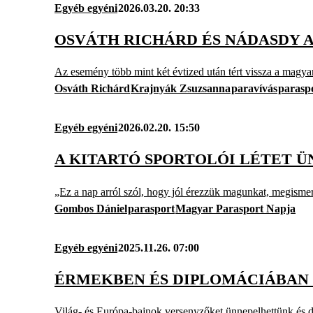
Egyéb egyéni
2026.03.20. 20:33
OSVÁTH RICHÁRD ÉS NÁDASDY 
Az esemény több mint két évtized után tért vissza a magya
Osváth Richárd
Krajnyák Zsuzsanna
paravívás
parasp
Egyéb egyéni
2026.02.20. 15:50
A KITARTÓ SPORTOLÓI LÉTET 
„Ez a nap arról szól, hogy jól érezzük magunkat, megismer
Gombos Dániel
parasport
Magyar Parasport Napja
Egyéb egyéni
2025.11.26. 07:00
ÉRMEKBEN ÉS DIPLOMÁCIÁBAN I
Világ- és Európa-bajnok versenyzőket ünnepelhettünk és di