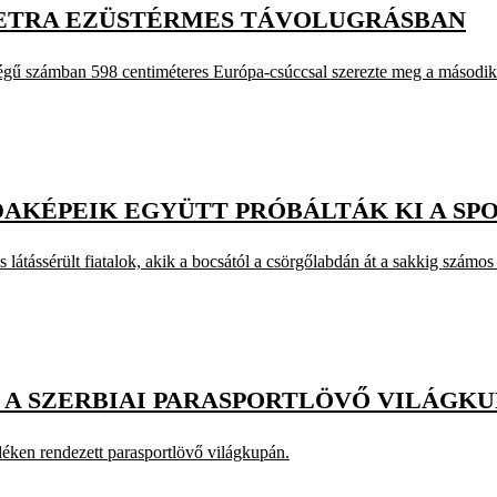
PETRA EZÜSTÉRMES TÁVOLUGRÁSBAN
tségű számban 598 centiméteres Európa-csúccsal szerezte meg a második
LDAKÉPEIK EGYÜTT PRÓBÁLTÁK KI A S
s látássérült fiatalok, akik a bocsától a csörgőlabdán át a sakkig szám
 A SZERBIAI PARASPORTLÖVŐ VILÁGK
déken rendezett parasportlövő világkupán.