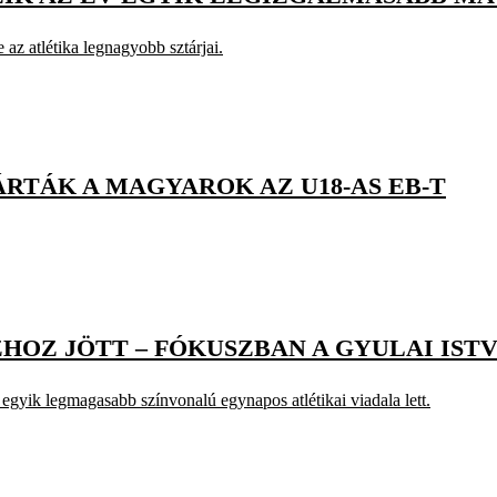
 az atlétika legnagyobb sztárjai.
RTÁK A MAGYAROK AZ U18-AS EB-T
ZHOZ JÖTT – FÓKUSZBAN A GYULAI IS
egyik legmagasabb színvonalú egynapos atlétikai viadala lett.