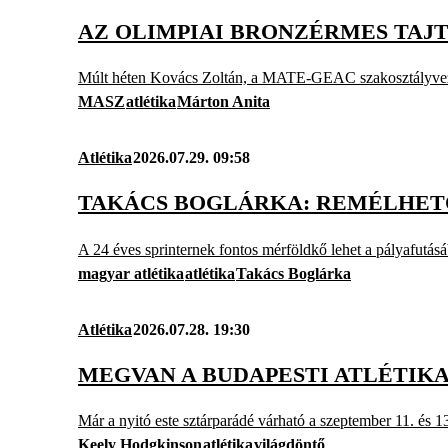
AZ OLIMPIAI BRONZÉRMES TAJT
Múlt héten Kovács Zoltán, a MATE-GEAC szakosztályvezet
MASZ
atlétika
Márton Anita
Atlétika
2026.07.29. 09:58
TAKÁCS BOGLÁRKA: REMÉLHET
A 24 éves sprinternek fontos mérföldkő lehet a pályafutás
magyar atlétika
atlétika
Takács Boglárka
Atlétika
2026.07.28. 19:30
MEGVAN A BUDAPESTI ATLÉTIK
Már a nyitó este sztárparádé várható a szeptember 11. és
Keely Hodgkinson
atlétika
világdöntő