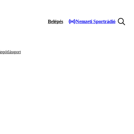
Belépés
Nemzeti Sportrádió
npótlássport