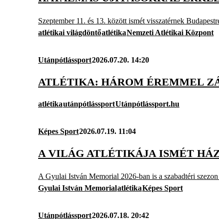
Szeptember 11. és 13. között ismét visszatérnek Budapestre
atlétikai világdöntő
atlétika
Nemzeti Atlétikai Központ
Utánpótlássport
2026.07.20. 14:20
ATLÉTIKA: HÁROM ÉREMMEL ZÁ
atlétika
utánpótlássport
Utánpótlássport.hu
Képes Sport
2026.07.19. 11:04
A VILÁG ATLÉTIKÁJA ISMÉT HÁ
A Gyulai István Memorial 2026-ban is a szabadtéri szezon 
Gyulai István Memorial
atlétika
Képes Sport
Utánpótlássport
2026.07.18. 20:42