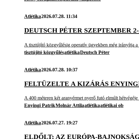
Atlétika
2026.07.28. 11:34
DEUTSCH PÉTER SZEPTEMBER 2
A tisztújító közgyűlésig operatív ügyekben még irányítja a t
tisztújító közgyűlés
atlétika
Deutsch Péter
Atlétika
2026.07.28. 10:37
FELTÜZELTE A KIZÁRÁS ENYINGI
A 400 méteren két aranyérmet nyerő futó elmúlt hétvégéje 
Enyingi Patrik
Molnár Attila
atlétika
atlétikai ob
Atlétika
2026.07.27. 19:27
ELDŐLT: AZ EURÓPA-BAJNOKSÁG