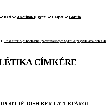
Kézi
Amerika
F1
Egyéni
Csapat
Galéria
Friss hírek napi bontásban
Sportműsor
Képes Sport
Csupasport
Hátsó füves
Utá
LÉTIKA
CÍMKÉRE
ÁRPORTRÉ JOSH KERR ATLÉTÁRÓL