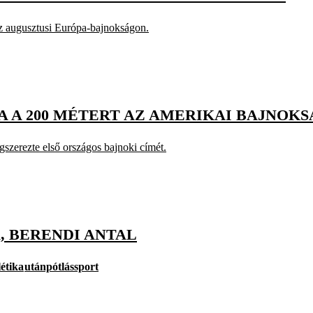
az augusztusi Európa-bajnokságon.
A A 200 MÉTERT AZ AMERIKAI BAJNOK
szerezte első országos bajnoki címét.
, BERENDI ANTAL
létika
utánpótlássport