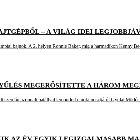
AJTGÉPBŐL – A VILÁG IDEI LEGJOBBJÁ
impiai bajnok. A 2. helyen Ronnie Baker, míg a harmadikon Kenny Bedn
GYŰLÉS MEGERŐSÍTETTE A HÁROM ME
t szerdán azonnali hatállyal lemondott elnöki posztjáról Gyulai Miklós
ZIK AZ ÉV EGYIK LEGIZGALMASABB M