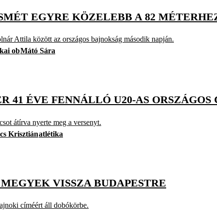
ISMÉT EGYRE KÖZELEBB A 82 MÉTERHE
nár Attila között az országos bajnokság második napján.
ikai ob
Mátó Sára
ER 41 ÉVE FENNÁLLÓ U20-AS ORSZÁGOS
csot átírva nyerte meg a versenyt.
cs Krisztián
atlétika
 MEGYEK VISSZA BUDAPESTRE
ajnoki címéért áll dobókörbe.