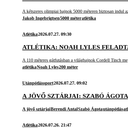
A kétszeres olimpiai bajnok 5000 méteren biztosan indul 
Jakob Ingebrigtsen
5000 méter
atlétika
Atlétika
2026.07.27. 09:30
ATLÉTIKA: NOAH LYLES FELADT
A 110 méteres gátfutásban a világbajnok Cordell Tinch meg
atlétika
Noah Lyles
200 méter
Utánpótlássport
2026.07.27. 09:02
A JÖVŐ SZTÁRJAI: SZABÓ ÁGOTA
A jövő sztárjai
Berendi Antal
Szabó Ágota
utánpótlás
at
Atlétika
2026.07.26. 21:47