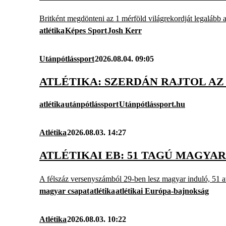
Britként megdönteni az 1 mérföld világrekordját legalább a
atlétika
Képes Sport
Josh Kerr
Utánpótlássport
2026.08.04. 09:05
ATLÉTIKA: SZERDÁN RAJTOL A
atlétika
utánpótlássport
Utánpótlássport.hu
Atlétika
2026.08.03. 14:27
ATLÉTIKAI EB: 51 TAGÚ MAGYA
A félszáz versenyszámból 29-ben lesz magyar induló, 51 at
magyar csapat
atlétika
atlétikai Európa-bajnokság
Atlétika
2026.08.03. 10:22