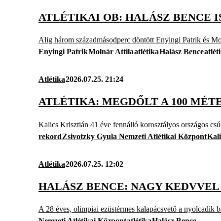
ATLÉTIKAI OB: HALÁSZ BENCE 
Alig három századmásodperc döntött Enyingi Patrik és Mol
Enyingi Patrik
Molnár Attila
atlétika
Halász Bence
atlét
Atlétika
2026.07.25. 21:24
ATLÉTIKA: MEGDŐLT A 100 MÉT
Kalics Krisztián 41 éve fennálló korosztályos országos csú
rekord
Zsivotzky Gyula Nemzeti Atlétikai Központ
Kali
Atlétika
2026.07.25. 12:02
HALÁSZ BENCE: NAGY KEDVVEL
A 28 éves, olimpiai ezüstérmes kalapácsvető a nyolcadik b
Nemzeti Atlétikai Központ
atlétika
Halász Bence