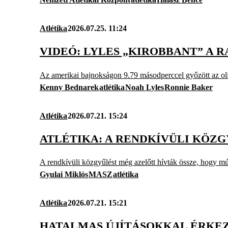
Atlétika
2026.07.25. 11:24
VIDEÓ: LYLES „KIROBBANT” A R
Az amerikai bajnokságon 9.79 másodperccel győzött az ol
Kenny Bednarek
atlétika
Noah Lyles
Ronnie Baker
Atlétika
2026.07.21. 15:24
ATLÉTIKA: A RENDKÍVÜLI KÖZ
A rendkívüli közgyűlést még azelőtt hívták össze, hogy múl
Gyulai Miklós
MASZ
atlétika
Atlétika
2026.07.21. 15:21
HATALMAS ÚJÍTÁSOKKAL ÉRKE