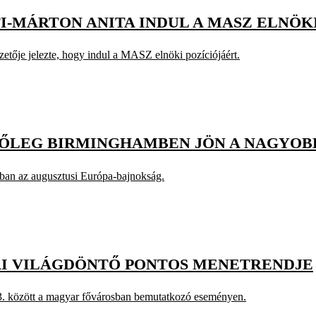
I-MÁRTON ANITA INDUL A MASZ ELNÖK
ője jelezte, hogy indul a MASZ elnöki pozíciójáért.
ŐLEG BIRMINGHAMBEN JÖN A NAGYOB
ában az augusztusi Európa-bajnokság.
AI VILÁGDÖNTŐ PONTOS MENETRENDJE
 13. között a magyar fővárosban bemutatkozó eseményen.