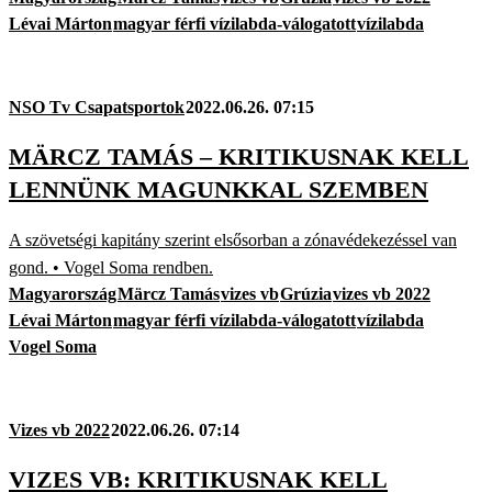
Lévai Márton
magyar férfi vízilabda-válogatott
vízilabda
NSO Tv Csapatsportok
2022.06.26. 07:15
MÄRCZ TAMÁS – KRITIKUSNAK KELL
LENNÜNK MAGUNKKAL SZEMBEN
A szövetségi kapitány szerint elsősorban a zónavédekezéssel van
gond. • Vogel Soma rendben.
Magyarország
Märcz Tamás
vizes vb
Grúzia
vizes vb 2022
Lévai Márton
magyar férfi vízilabda-válogatott
vízilabda
Vogel Soma
Vizes vb 2022
2022.06.26. 07:14
VIZES VB: KRITIKUSNAK KELL