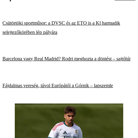
Csütörtöki sportműsor: a DVSC és az ETO is a Kl harmadik
selejtezőkörében lép pályára
Barcelona vagy Real Madrid? Rodri meghozta a döntést – sajtóhír
Fájdalmas vereség, távol Európától a Górnik – lapszemle