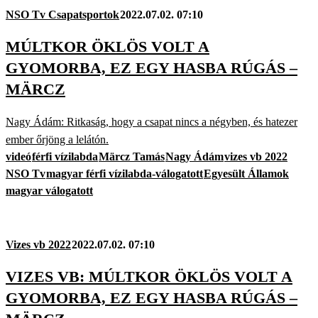
NSO Tv Csapatsportok
2022.07.02. 07:10
MÚLTKOR ÖKLÖS VOLT A
GYOMORBA, EZ EGY HASBA RÚGÁS –
MÄRCZ
Nagy Ádám: Ritkaság, hogy a csapat nincs a négyben, és hatezer
ember őrjöng a lelátón.
videó
férfi vízilabda
Märcz Tamás
Nagy Ádám
vizes vb 2022
NSO Tv
magyar férfi vízilabda-válogatott
Egyesült Államok
magyar válogatott
Vizes vb 2022
2022.07.02. 07:10
VIZES VB: MÚLTKOR ÖKLÖS VOLT A
GYOMORBA, EZ EGY HASBA RÚGÁS –