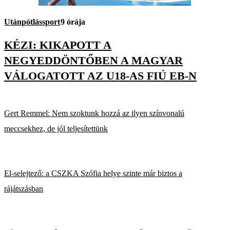
Utánpótlássport
9 órája
KÉZI: KIKAPOTT A
NEGYEDDÖNTŐBEN A MAGYAR
VÁLOGATOTT AZ U18-AS FIÚ EB-N
Gert Remmel: Nem szoktunk hozzá az ilyen színvonalú
meccsekhez, de jól teljesítettünk
El-selejtező: a CSZKA Szófia helye szinte már biztos a
rájátszásban