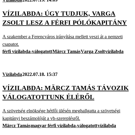
VÍZILABDA: ÚGY TUDJUK, VARGA
ZSOLT LESZ A FÉRFI PÓLÓKAPITÁNY
A szakember a Ferencváros irányítása mellett veszi át a nemzeti
csapatot.
férfi vízilabda-válogatott
Märcz Tamás
Varga Zsolt
vízilabda
Vízilabda
2022.07.18. 15:37
VÍZILABDA: MÄRCZ TAMÁS TÁVOZIK
VÁLOGATOTTUNK ÉLÉRŐL
A szövetség elnöksége hétfői ülésén meghallgatta a szövetségi
kapitányi beszámolóját a vb-szereplésről.
Märcz Tamás
magyar férfi vízilabda-válogatott
vízilabda