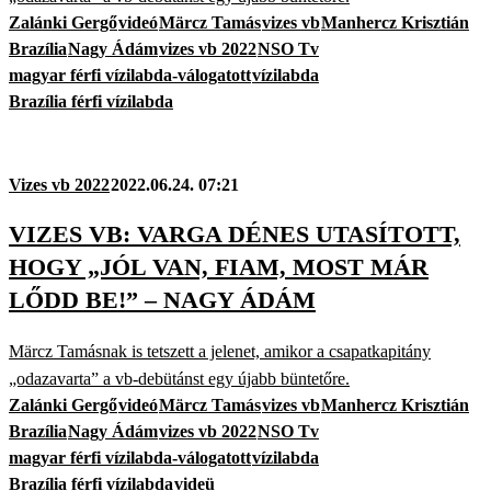
Zalánki Gergő
videó
Märcz Tamás
vizes vb
Manhercz Krisztián
Brazília
Nagy Ádám
vizes vb 2022
NSO Tv
magyar férfi vízilabda-válogatott
vízilabda
Brazília férfi vízilabda
Vizes vb 2022
2022.06.24. 07:21
VIZES VB: VARGA DÉNES UTASÍTOTT,
HOGY „JÓL VAN, FIAM, MOST MÁR
LŐDD BE!” – NAGY ÁDÁM
Märcz Tamásnak is tetszett a jelenet, amikor a csapatkapitány
„odazavarta” a vb-debütánst egy újabb büntetőre.
Zalánki Gergő
videó
Märcz Tamás
vizes vb
Manhercz Krisztián
Brazília
Nagy Ádám
vizes vb 2022
NSO Tv
magyar férfi vízilabda-válogatott
vízilabda
Brazília férfi vízilabda
videü