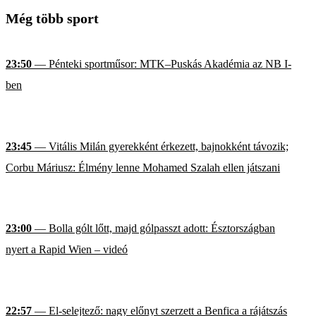
Még több sport
23:50
— Pénteki sportműsor: MTK–Puskás Akadémia az NB I-
ben
23:45
— Vitális Milán gyerekként érkezett, bajnokként távozik;
Corbu Máriusz: Élmény lenne Mohamed Szalah ellen játszani
23:00
— Bolla gólt lőtt, majd gólpasszt adott: Észtországban
nyert a Rapid Wien – videó
22:57
— El-selejtező: nagy előnyt szerzett a Benfica a rájátszás