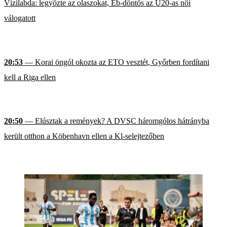
Vízilabda: legyőzte az olaszokat, Eb-döntős az U20-as női
válogatott
20:53
— Korai öngól okozta az ETO vesztét, Győrben fordítani
kell a Riga ellen
20:50
— Elúsztak a remények? A DVSC háromgólos hátrányba
került otthon a Köbenhavn ellen a Kl-selejtezőben