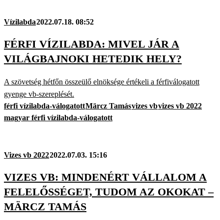
Vízilabda
2022.07.18. 08:52
FÉRFI VÍZILABDA: MIVEL JÁR A
VILÁGBAJNOKI HETEDIK HELY?
A szövetség hétfőn összeülő elnöksége értékeli a férfiválogatott
gyenge vb-szereplését.
férfi vízilabda-válogatott
Märcz Tamás
vizes vb
vizes vb 2022
magyar férfi vízilabda-válogatott
Vizes vb 2022
2022.07.03. 15:16
VIZES VB: MINDENÉRT VÁLLALOM A
FELELŐSSÉGET, TUDOM AZ OKOKAT –
MÄRCZ TAMÁS