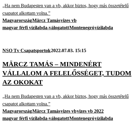
„Ha nem Budapesten van a vb, akkor biztos, hogy más összetételű
csapatot alkottam volna.”
Magyarország
Märcz Tamás
vizes vb
magyar férfi vízilabda-válogatott
Montenegró
vízilabda
NSO Tv Csapatsportok
2022.07.03. 15:15
MÄRCZ TAMÁS – MINDENÉRT
VÁLLALOM A FELELŐSSÉGET, TUDOM
AZ OKOKAT
„Ha nem Budapesten van a vb, akkor biztos, hogy más összetételű
csapatot alkottam volna.”
Magyarország
Märcz Tamás
vizes vb
vizes vb 2022
magyar férfi vízilabda-válogatott
Montenegró
vízilabda