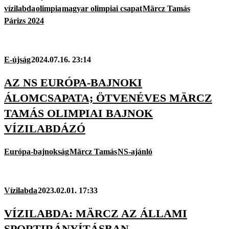
vízilabda
olimpia
magyar olimpiai csapat
Märcz Tamás
Párizs 2024
E-újság
2024.07.16. 23:14
AZ NS EURÓPA-BAJNOKI
ÁLOMCSAPATA; ÖTVENÉVES MÄRCZ
TAMÁS OLIMPIAI BAJNOK
VÍZILABDÁZÓ
Európa-bajnokság
Märcz Tamás
NS-ajánló
Vízilabda
2023.02.01. 17:33
VÍZILABDA: MÄRCZ AZ ÁLLAMI
SPORTIRÁNYÍTÁSBAN