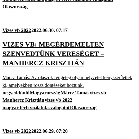
Olaszország
Vizes vb 2022
2022.06.30. 07:17
VIZES VB: MEGÉRDEMELTEN
SZENVEDTÜNK VERESÉGET –
MANHERCZ KRISZTIÁN
Märcz Tamás: Az olaszok rengeteg olyan helyzetet kényszerítettek
ki, amelyekben rossz döntéseket hoztunk.
negyeddöntő
Magyarország
Märcz Tamás
vizes vb
Manhercz Krisztián
vizes vb 2022
magyar férfi vízilabda-válogatott
Olaszország
Vizes vb 2022
2022.06.29. 07:20