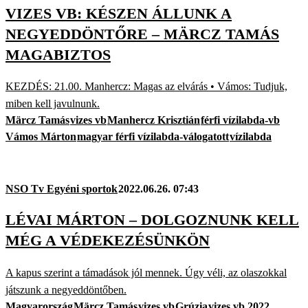
VIZES VB: KÉSZEN ÁLLUNK A
NEGYEDDÖNTŐRE – MÄRCZ TAMÁS
MAGABIZTOS
KEZDÉS: 21.00. Manhercz: Magas az elvárás • Vámos: Tudjuk,
miben kell javulnunk.
Märcz Tamás
vizes vb
Manhercz Krisztián
férfi vízilabda-vb
Vámos Márton
magyar férfi vízilabda-válogatott
vízilabda
NSO Tv Egyéni sportok
2022.06.26. 07:43
LÉVAI MÁRTON – DOLGOZNUNK KELL
MÉG A VÉDEKEZÉSÜNKÖN
A kapus szerint a támadások jól mennek. Úgy véli, az olaszokkal
játszunk a negyeddöntőben.
Magyarország
Märcz Tamás
vizes vb
Grúzia
vizes vb 2022