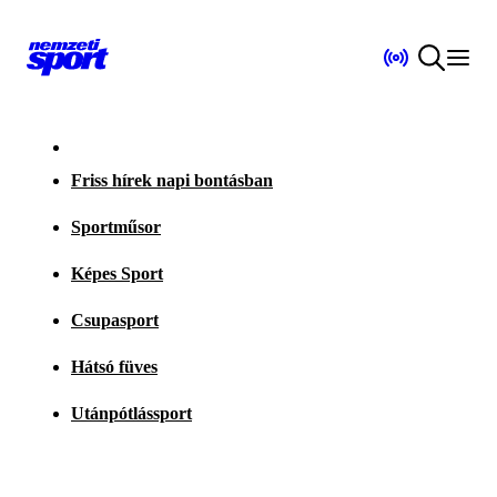
Friss hírek napi bontásban
Sportműsor
Képes Sport
Csupasport
Hátsó füves
Utánpótlássport