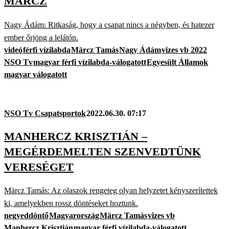
MÄRCZ
Nagy Ádám: Ritkaság, hogy a csapat nincs a négyben, és hatezer
ember őrjöng a lelátón.
videó
férfi vízilabda
Märcz Tamás
Nagy Ádám
vizes vb 2022
NSO Tv
magyar férfi vízilabda-válogatott
Egyesült Államok
magyar válogatott
NSO Tv Csapatsportok
2022.06.30. 07:17
MANHERCZ KRISZTIÁN –
MEGÉRDEMELTEN SZENVEDTÜNK
VERESÉGET
Märcz Tamás: Az olaszok rengeteg olyan helyzetet kényszerítettek
ki, amelyekben rossz döntéseket hoztunk.
negyeddöntő
Magyarország
Märcz Tamás
vizes vb
Manhercz Krisztián
magyar férfi vízilabda-válogatott