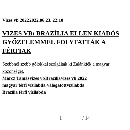
Vizes vb 2022
2022.06.23. 22:10
VIZES VB: BRAZÍLIA ELLEN KIADÓS
GYŐZELEMMEL FOLYTATTÁK A
FÉRFIAK
Szebbnél szebb gólokkal szolgálták ki Zalánkiék a magyar
közönséget.
Märcz Tamás
vizes vb
Brazília
vizes vb 2022
magyar férfi vízilabda-válogatott
vízilabda
Brazília férfi vízilabda
1
/
14