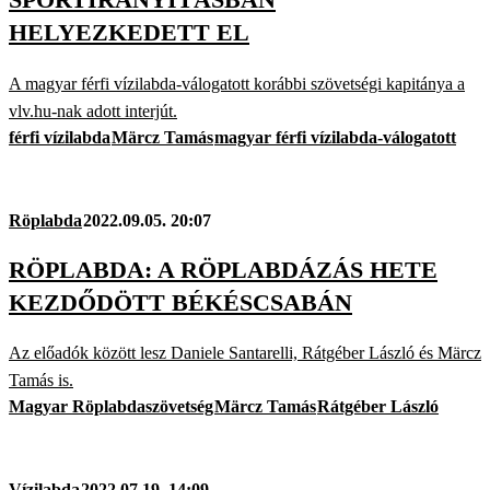
HELYEZKEDETT EL
A magyar férfi vízilabda-válogatott korábbi szövetségi kapitánya a
vlv.hu-nak adott interjút.
férfi vízilabda
Märcz Tamás
magyar férfi vízilabda-válogatott
Röplabda
2022.09.05. 20:07
RÖPLABDA: A RÖPLABDÁZÁS HETE
KEZDŐDÖTT BÉKÉSCSABÁN
Az előadók között lesz Daniele Santarelli, Rátgéber László és Märcz
Tamás is.
Magyar Röplabdaszövetség
Märcz Tamás
Rátgéber László
Vízilabda
2022.07.19. 14:09