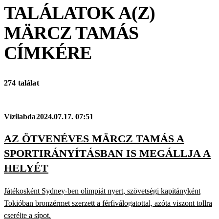
TALÁLATOK A(Z)
MÄRCZ TAMÁS
CÍMKÉRE
274 találat
Vízilabda
2024.07.17. 07:51
AZ ÖTVENÉVES MÄRCZ TAMÁS A
SPORTIRÁNYÍTÁSBAN IS MEGÁLLJA A
HELYÉT
Játékosként Sydney-ben olimpiát nyert, szövetségi kapitányként
Tokióban bronzérmet szerzett a férfiválogatottal, azóta viszont tollra
cserélte a sípot.