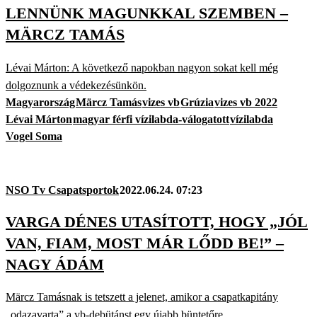
LENNÜNK MAGUNKKAL SZEMBEN –
MÄRCZ TAMÁS
Lévai Márton: A következő napokban nagyon sokat kell még
dolgoznunk a védekezésünkön.
Magyarország
Märcz Tamás
vizes vb
Grúzia
vizes vb 2022
Lévai Márton
magyar férfi vízilabda-válogatott
vízilabda
Vogel Soma
NSO Tv Csapatsportok
2022.06.24. 07:23
VARGA DÉNES UTASÍTOTT, HOGY „JÓL
VAN, FIAM, MOST MÁR LŐDD BE!” –
NAGY ÁDÁM
Märcz Tamásnak is tetszett a jelenet, amikor a csapatkapitány
„odazavarta” a vb-debütánst egy újabb büntetőre.