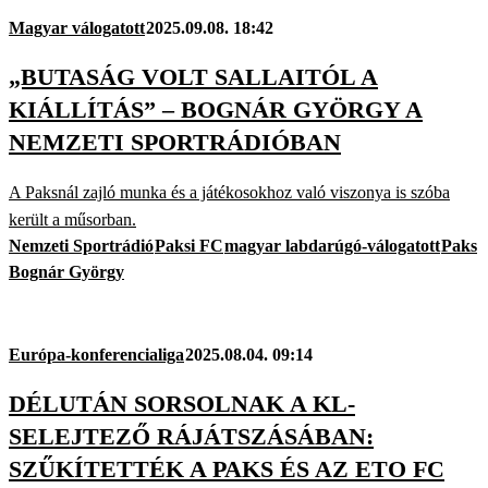
Magyar válogatott
2025.09.08. 18:42
„BUTASÁG VOLT SALLAITÓL A
KIÁLLÍTÁS” – BOGNÁR GYÖRGY A
NEMZETI SPORTRÁDIÓBAN
A Paksnál zajló munka és a játékosokhoz való viszonya is szóba
került a műsorban.
Nemzeti Sportrádió
Paksi FC
magyar labdarúgó-válogatott
Paks
Bognár György
Európa-konferencialiga
2025.08.04. 09:14
DÉLUTÁN SORSOLNAK A KL-
SELEJTEZŐ RÁJÁTSZÁSÁBAN:
SZŰKÍTETTÉK A PAKS ÉS AZ ETO FC