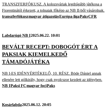
TRANSZFERFÓKUSZ. A kolozsváriak legdrágább játékosa a
Fiorentinától érkezett, a tolnaiak főképp az NB II-ből vásárolnak.
transzferfókusz
magyar átigazolás
Európa-liga
Paks
CFR
Labdarúgó NB I
2025.06.22. 10:01
BEVÁLT RECEPT: DOBOGÓT ÉRT A
PAKSIAK KIEMELKEDŐ
TÁMADÓJÁTÉKA
NB I-ES IDÉNYÉRTÉKELŐ, 10. RÉSZ. Böde Dániel annak
ellenére lett gólkirály, hogy csak nyolcszor kezdett az idényben.
NB I
Paksi FC
magyar foci
Paks
Kosárlabda
2025.06.12. 20:05