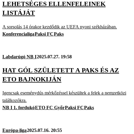
LEHETSÉGES ELLENFELEINEK
LISTÁJÁT
A sorsolás 14 órakor kezdődik az UEFA nyoni székházában.
Konferencialiga
Paksi FC
Paks
Labdarúgó NB I
2025.07.27. 19:58
HAT GÓL SZÜLETETT A PAKS ÉS AZ
ETO BAJNOKIJÁN
Igencsak eseménydús mérkőzéssel készültek a felek a nemzetközi
találkozókra.
NB I 1. fordukó
ETO FC Győr
Paksi FC
Paks
Európa-liga
2025.07.16. 20:55