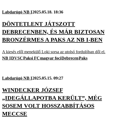
Labdarúgó NB I
2025.05.18. 18:36
DÖNTETLENT JÁTSZOTT
DEBRECENBEN, ÉS MÁR BIZTOSAN
BRONZÉRMES A PAKS AZ NB I-BEN
A kiesés elől menekülő Loki sorsa az utolsó fordulóban dől el.
NB I
DVSC
Paksi FC
magyar foci
Debrecen
Paks
Labdarúgó NB I
2025.05.15. 09:27
WINDECKER JÓZSEF
„IDEGÁLLAPOTBA KERÜLT”, MÉG
SOSEM VOLT HOSSZABBÍTÁSOS
MECCSE