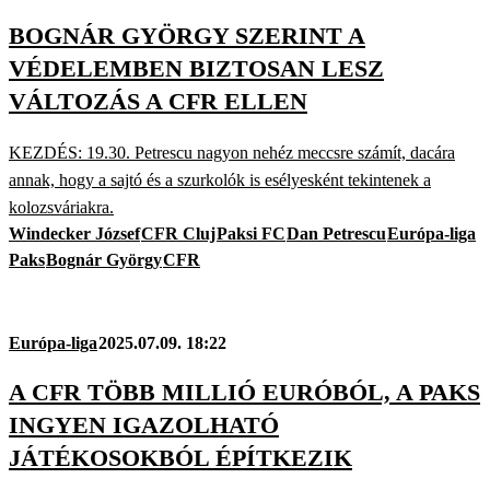
BOGNÁR GYÖRGY SZERINT A
VÉDELEMBEN BIZTOSAN LESZ
VÁLTOZÁS A CFR ELLEN
KEZDÉS: 19.30. Petrescu nagyon nehéz meccsre számít, dacára
annak, hogy a sajtó és a szurkolók is esélyesként tekintenek a
kolozsváriakra.
Windecker József
CFR Cluj
Paksi FC
Dan Petrescu
Európa-liga
Paks
Bognár György
CFR
Európa-liga
2025.07.09. 18:22
A CFR TÖBB MILLIÓ EURÓBÓL, A PAKS
INGYEN IGAZOLHATÓ
JÁTÉKOSOKBÓL ÉPÍTKEZIK