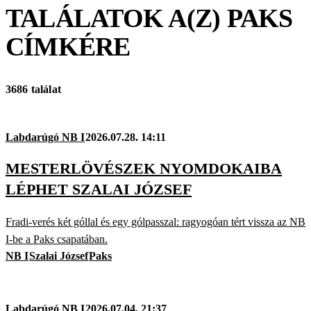
TALÁLATOK A(Z)
PAKS
CÍMKÉRE
3686 találat
Labdarúgó NB I
2026.07.28. 14:11
MESTERLÖVÉSZEK NYOMDOKAIBA
LÉPHET SZALAI JÓZSEF
Fradi-verés két góllal és egy gólpasszal: ragyogóan tért vissza az NB
I-be a Paks csapatában.
NB I
Szalai József
Paks
Labdarúgó NB I
2026.07.04. 21:37