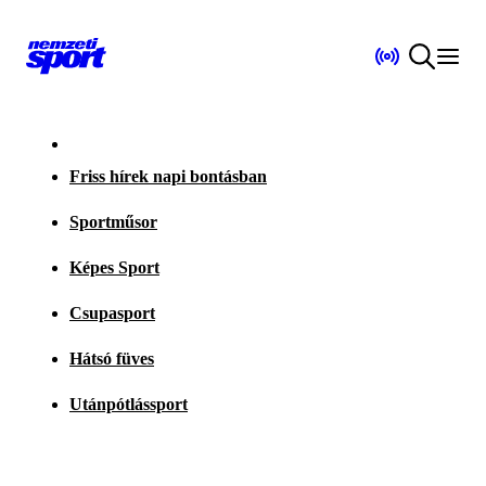
Friss hírek napi bontásban
Sportműsor
Képes Sport
Csupasport
Hátsó füves
Utánpótlássport