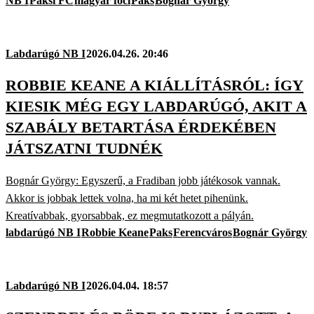
NB I
Paksi FC
magyar foci
Paks
Bognár György
Labdarúgó NB I
2026.04.26. 20:46
ROBBIE KEANE A KIÁLLÍTÁSRÓL: ÍGY
KIESIK MÉG EGY LABDARÚGÓ, AKIT A
SZABÁLY BETARTÁSA ÉRDEKÉBEN
JÁTSZATNI TUDNÉK
Bognár György: Egyszerű, a Fradiban jobb játékosok vannak.
Akkor is jobbak lettek volna, ha mi két hetet pihenünk.
Kreatívabbak, gyorsabbak, ez megmutatkozott a pályán.
labdarúgó NB I
Robbie Keane
Paks
Ferencváros
Bognár György
Labdarúgó NB I
2026.04.04. 18:57