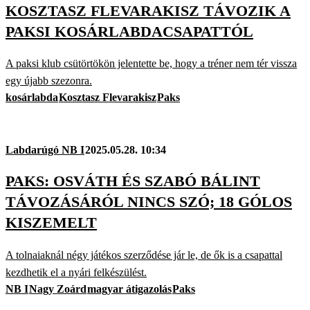
KOSZTASZ FLEVARAKISZ TÁVOZIK A
PAKSI KOSÁRLABDACSAPATTÓL
A paksi klub csütörtökön jelentette be, hogy a tréner nem tér vissza
egy újabb szezonra.
kosárlabda
Kosztasz Flevarakisz
Paks
Labdarúgó NB I
2025.05.28. 10:34
PAKS: OSVÁTH ÉS SZABÓ BÁLINT
TÁVOZÁSÁRÓL NINCS SZÓ; 18 GÓLOS
KISZEMELT
A tolnaiaknál négy játékos szerződése jár le, de ők is a csapattal
kezdhetik el a nyári felkészülést.
NB I
Nagy Zoárd
magyar átigazolás
Paks