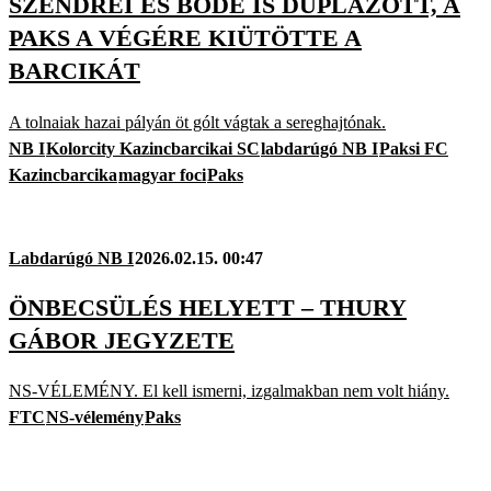
SZENDREI ÉS BÖDE IS DUPLÁZOTT, A
PAKS A VÉGÉRE KIÜTÖTTE A
BARCIKÁT
A tolnaiak hazai pályán öt gólt vágtak a sereghajtónak.
NB I
Kolorcity Kazincbarcikai SC
labdarúgó NB I
Paksi FC
Kazincbarcika
magyar foci
Paks
Labdarúgó NB I
2026.02.15. 00:47
ÖNBECSÜLÉS HELYETT – THURY
GÁBOR JEGYZETE
NS-VÉLEMÉNY. El kell ismerni, izgalmakban nem volt hiány.
FTC
NS-vélemény
Paks