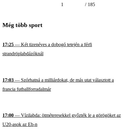
1
/
185
Még több sport
17:25
— Két tizenéves a dobogó tetején a férfi
strandröplabdázóknál
17:03
— Szórhatná a milliárdokat, de más utat választott a
francia futballforradalmár
17:00
— Vízilabda: ötméteresekkel győzték le a görögöket az
U20-asok az Eb-n