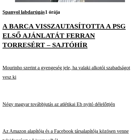
Spanyol labdarúgás
1 órája
A BARCA VISSZAUTASÍTOTTA A PSG
ELSŐ AJÁNLATÁT FERRAN
TORRESÉRT – SAJTÓHÍR
Mourinho szerint a gyengeség jele, ha valaki alkotói szabadságot
vesz ki
Négy magyar továbbjutás az atlétikai Eb nyitó délelőttjén
Az Amazon alapítója és a Facebook társalapítója közösen venne