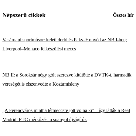
Népszerű cikkek
Összes hír
Vasárnapi sportműsor: keleti derbi és Paks–Honvéd az NB I-ben;
Liverpool–Monaco felkészülési meccs
NB II: a Soroksár négy gólt szerezve kitütötte a DVTK-t, harmadik
vereségét is elszenvedte a Kozármisleny
„A Ferencváros mintha tétmeccsre jött volna ki” – így látták a Real
Madrid–FTC mérkőzést a spanyol újságírók