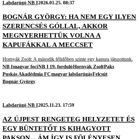
Labdarúgó NB I
2026.01.25. 08:37
BOGNÁR GYÖRGY: HA NEM EGY ILYEN
SZERENCSÉS GÓLLAL, AKKOR
MEGNYERHETTÜK VOLNA A
KAPUFÁKKAL A MECCSET
Hornyák Zsolt: A második félidőben szinte egy kapura játszottunk.
NB I
magyar foci
NB I 19. forduló
Hornyák Zsolt
Paks
Puskás Akadédmia FC
magyar labdarúgás
Felcsút
Bognár György
Labdarúgó NB I
2025.11.23. 17:59
AZ ÚJPEST RENGETEG HELYZETET ÉS
EGY BÜNTETŐT IS KIHAGYOTT
PAKSON... ÁM ÍGY IS FÖLÉNYESEN