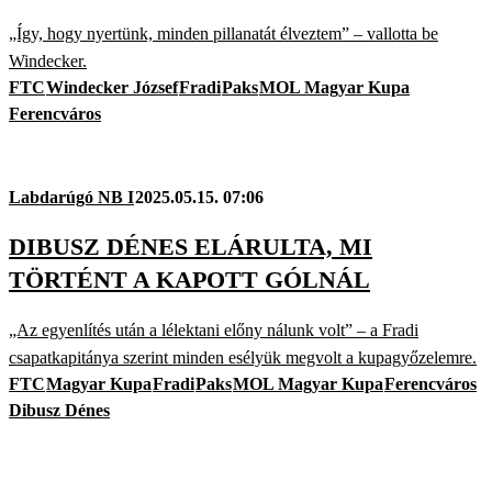
„Így, hogy nyertünk, minden pillanatát élveztem” – vallotta be
Windecker.
FTC
Windecker József
Fradi
Paks
MOL Magyar Kupa
Ferencváros
Labdarúgó NB I
2025.05.15. 07:06
DIBUSZ DÉNES ELÁRULTA, MI
TÖRTÉNT A KAPOTT GÓLNÁL
„Az egyenlítés után a lélektani előny nálunk volt” – a Fradi
csapatkapitánya szerint minden esélyük megvolt a kupagyőzelemre.
FTC
Magyar Kupa
Fradi
Paks
MOL Magyar Kupa
Ferencváros
Dibusz Dénes