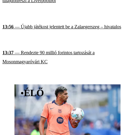
tulajdonrészt a Liverpoolból
13:56
— Újabb játékost jelentett be a Zalaegerszeg – hivatalos
13:37
— Rendezte 90 millió forintos tartozását a
Mosonmagyaróvári KC
•
ÉLŐ