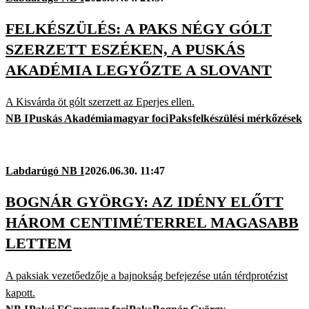
FELKÉSZÜLÉS: A PAKS NÉGY GÓLT
SZERZETT ESZÉKEN, A PUSKÁS
AKADÉMIA LEGYŐZTE A SLOVANT
A Kisvárda öt gólt szerzett az Eperjes ellen.
NB I
Puskás Akadémia
magyar foci
Paks
felkészülési mérkőzések
Labdarúgó NB I
2026.06.30. 11:47
BOGNÁR GYÖRGY: AZ IDÉNY ELŐTT
HÁROM CENTIMÉTERREL MAGASABB
LETTEM
A paksiak vezetőedzője a bajnokság befejezése után térdprotézist
kapott.