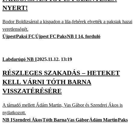
NYERT!
Bodor Boldizsárral a kispadon a lila-fehérek elvették a paksiak hazai
veretlenségét.
Újpest
Paksi FC
Újpest FC
Paks
NB I 14. forduló
Labdarúgó NB I
2025.11.12. 13:19
RÉSZLEGES SZAKADÁS – HETEKET
KELL VÁRNI TÓTH BARNA
VISSZATÉRÉSÉRE
A támadó mellett Ádám Martin, Vas Gábor és Szendrei Ákos is
nyilatkozott.
NB I
Szendrei Ákos
Tóth Barna
Vas Gábor
Ádám Martin
Paks