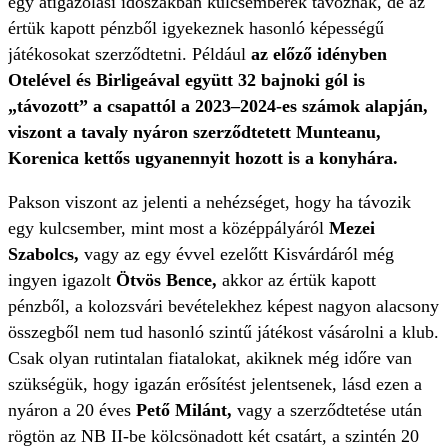
egy átigazolási időszakban kulcsemberek távoznak, de az
értük kapott pénzből igyekeznek hasonló képességű
játékosokat szerződtetni. Például
az előző idényben
Otelével és Birligeával együtt 32 bajnoki gól is
„távozott” a csapattól a 2023–2024-es számok alapján,
viszont a tavaly nyáron szerződtetett Munteanu,
Korenica kettős ugyanennyit hozott is a konyhára.
Pakson viszont az jelenti a nehézséget, hogy ha távozik
egy kulcsember, mint most a középpályáról
Mezei
Szabolcs,
vagy az egy évvel ezelőtt Kisvárdáról még
ingyen igazolt
Ötvös Bence,
akkor az értük kapott
pénzből, a kolozsvári bevételekhez képest nagyon alacsony
összegből nem tud hasonló szintű játékost vásárolni a klub.
Csak olyan rutintalan fiatalokat, akiknek még időre van
szükségük, hogy igazán erősítést jelentsenek, lásd ezen a
nyáron a 20 éves
Pető Milánt,
vagy a szerződtetése után
rögtön az NB II-be kölcsönadott két csatárt, a szintén 20