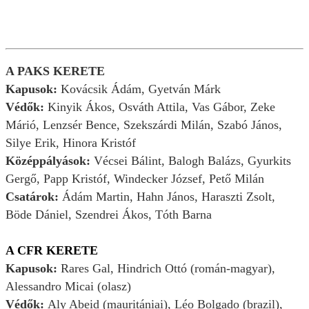
A PAKS KERETE
Kapusok:
Kovácsik Ádám, Gyetván Márk
Védők:
Kinyik Ákos, Osváth Attila, Vas Gábor, Zeke
Márió, Lenzsér Bence, Szekszárdi Milán, Szabó János,
Silye Erik, Hinora Kristóf
Középpályások:
Vécsei Bálint, Balogh Balázs, Gyurkits
Gergő, Papp Kristóf, Windecker József, Pető Milán
Csatárok:
Ádám Martin, Hahn János, Haraszti Zsolt,
Böde Dániel, Szendrei Ákos, Tóth Barna
A CFR KERETE
Kapusok:
Rares Gal, Hindrich Ottó (román-magyar),
Alessandro Micai (olasz)
Védők:
Aly Abeid (mauritániai), Léo Bolgado (brazil),