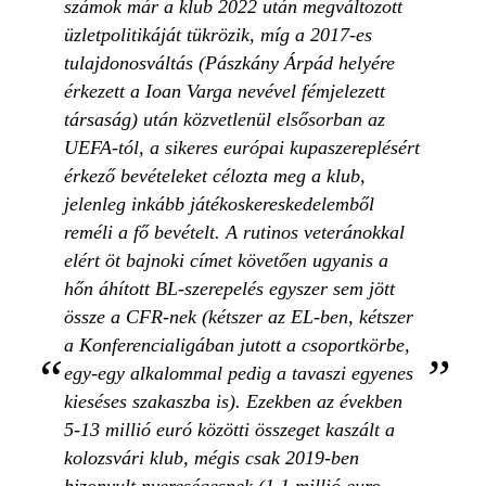
számok már a klub 2022 után megváltozott
üzletpolitikáját tükrözik, míg a 2017-es
tulajdonosváltás (Pászkány Árpád helyére
érkezett a Ioan Varga nevével fémjelezett
társaság) után közvetlenül elsősorban az
UEFA-tól, a sikeres európai kupaszereplésért
érkező bevételeket célozta meg a klub,
jelenleg inkább játékoskereskedelemből
reméli a fő bevételt. A rutinos veteránokkal
elért öt bajnoki címet követően ugyanis a
hőn áhított BL-szerepelés egyszer sem jött
össze a CFR-nek (kétszer az EL-ben, kétszer
a Konferencialigában jutott a csoportkörbe,
egy-egy alkalommal pedig a tavaszi egyenes
kieséses szakaszba is). Ezekben az években
5-13 millió euró közötti összeget kaszált a
kolozsvári klub, mégis csak 2019-ben
bizonyult nyereségesnek (1,1 millió euro