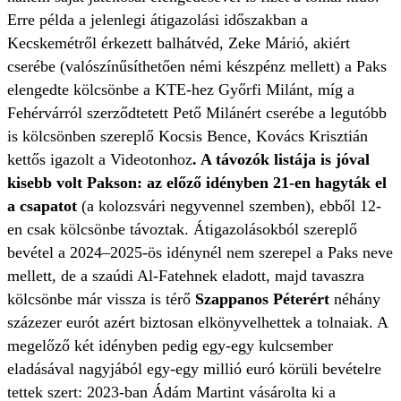
Erre példa a jelenlegi átigazolási időszakban a
Kecskemétről érkezett balhátvéd, Zeke Márió, akiért
cserébe (valószínűsíthetően némi készpénz mellett) a Paks
elengedte kölcsönbe a KTE-hez Győrfi Milánt, míg a
Fehérvárról szerződtetett Pető Milánért cserébe a legutóbb
is kölcsönben szereplő Kocsis Bence, Kovács Krisztián
kettős igazolt a Videotonhoz
. A távozók listája is jóval
kisebb volt Pakson: az előző idényben 21-en hagyták el
a csapatot
(a kolozsvári negyvennel szemben), ebből 12-
en csak kölcsönbe távoztak. Átigazolásokból szereplő
bevétel a 2024–2025-ös idénynél nem szerepel a Paks neve
mellett, de a szaúdi Al-Fatehnek eladott, majd tavaszra
kölcsönbe már vissza is térő
Szappanos Péterért
néhány
százezer eurót azért biztosan elkönyvelhettek a tolnaiak. A
megelőző két idényben pedig egy-egy kulcsember
eladásával nagyjából egy-egy millió euró körüli bevételre
tettek szert: 2023-ban Ádám Martint vásárolta ki a