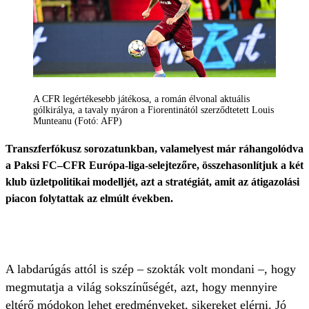
A CFR legértékesebb játékosa, a román élvonal aktuális
gólkirálya, a tavaly nyáron a Fiorentinától szerződtetett Louis
Munteanu (Fotó: AFP)
Transzferfókusz sorozatunkban, valamelyest már ráhangolódva
a Paksi FC–CFR Európa-liga-selejtezőre, összehasonlítjuk a két
klub üzletpolitikai modelljét, azt a stratégiát, amit az átigazolási
piacon folytattak az elmúlt években.
A labdarúgás attól is szép – szokták volt mondani –, hogy
megmutatja a világ sokszínűségét, azt, hogy mennyire
eltérő módokon lehet eredményeket, sikereket elérni. Jó