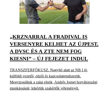
„KRZNARRAL A FRADIVAL IS
VERSENYRE KELHET AZ ÚJPEST.
A DVSC ÉS A ZTE NEM FOG
KIESNI” – ÚJ FEJEZET INDUL
TRANSZFERFÓKUSZ. Nagyító alatt az NB I új,
külföldi vezetői, edzői és kapcsolatrendszerük.
Megvizsgáltuk a zalai elnök, Andrés Jornet horvátországi
munkásságát, kikértük szakértők véleményét.