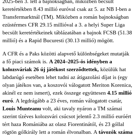
2025-ben 3. lett a bajnokságban, miközben becsült
keretértékben 8.43 millió euróval csak az 5. az NB I-ben a
Transfermarktnál (TM). Miközben a román bajnokságban
ezüstérmes CFR 29.15 millióval a 3. a helyi Super Liga
becsült keretértékeinek táblázatában a bajnok FCSB (51.38
millió) és a Rapid Bucuresti (30.13 millió) mögött.
A CFR és a Paks közötti alapvető különbségeket mutatják
a fő piaci számok is.
A 2024–2025-ös idényben a
kolozsváriak 26 új játékost szerződtettek,
közülük hat
labdarúgó esetében lehet tudni az átigazolási díjat is (egy
olyan játékos van, a koszovói válogatott Meriton Korenica,
akinél ez nem ismert), ezek összege együttesen
4.15 millió
euró
. A legdrágább a 23 éves, román válogatott csatár,
Louis Munteanu
volt, aki tavaly nyáron a TM számai
szerint tízéves kolozsvári csúcsot jelentő 2.3 millió euróért
tért haza Romániába az olasz Fiorentinától, és 23 góllal
rögtön gólkirály lett a román élvonalban. A
távozók száma