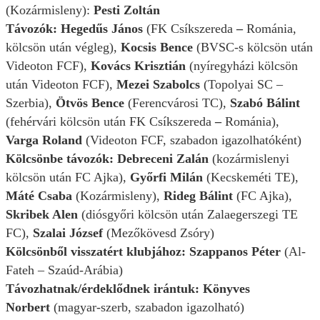
(Kozármisleny):
Pesti Zoltán
Távozók: Hegedűs János
(FK Csíkszereda
–
Románia,
kölcsön után végleg),
Kocsis Bence
(BVSC-s kölcsön után
Videoton FCF),
Kovács Krisztián
(nyíregyházi kölcsön
után Videoton FCF),
Mezei Szabolcs
(Topolyai SC –
Szerbia),
Ötvös Bence
(Ferencvárosi TC),
Szabó Bálint
(fehérvári kölcsön után FK Csíkszereda
–
Románia),
Varga Roland
(Videoton FCF, szabadon igazolhatóként)
Kölcsönbe távozók: Debreceni Zalán
(kozármislenyi
kölcsön után FC Ajka),
Győrfi Milán
(Kecskeméti TE),
Máté Csaba
(Kozármisleny),
Rideg Bálint
(FC Ajka),
Skribek Alen
(diósgyőri kölcsön után Zalaegerszegi TE
FC),
Szalai József
(Mezőkövesd Zsóry)
Kölcsönből visszatért klubjához:
Szappanos Péter
(Al-
Fateh – Szaúd-Arábia)
Távozhatnak/érdeklődnek irántuk: Könyves
Norbert
(magyar-szerb, szabadon igazolható)