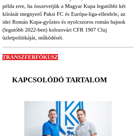
példa erre, ha összevetjük a Magyar Kupa legutóbbi két
kiírását megnyerő Paksi FC és Európa-liga-ellenfele, az
idei Román Kupa-győztes és nyolcszoros román bajnok
(legutóbb 2022-ben) kolozsvári CFR 1907 Cluj
üzletpolitikáját, működését.
TRANSZFERFÓKUSZ
KAPCSOLÓDÓ TARTALOM