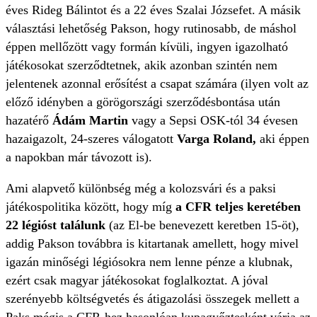
éves Rideg Bálintot és a 22 éves Szalai Józsefet. A másik
választási lehetőség Pakson, hogy rutinosabb, de máshol
éppen mellőzött vagy formán kívüli, ingyen igazolható
játékosokat szerződtetnek, akik azonban szintén nem
jelentenek azonnal erősítést a csapat számára (ilyen volt az
előző idényben a görögországi szerződésbontása után
hazatérő
Ádám Martin
vagy a Sepsi OSK-tól 34 évesen
hazaigazolt, 24-szeres válogatott
Varga Roland,
aki éppen
a napokban már távozott is).
Ami alapvető különbség még a kolozsvári és a paksi
játékospolitika között, hogy míg
a CFR teljes keretében
22 légióst találunk
(az El-be benevezett keretben 15-öt),
addig Pakson továbbra is kitartanak amellett, hogy mivel
igazán minőségi légiósokra nem lenne pénze a klubnak,
ezért csak magyar játékosokat foglalkoztat. A jóval
szerényebb költségvetés és átigazolási összegek mellett a
Paks mégis a CFR-hez hasonlóan kupagyőztesként várja az