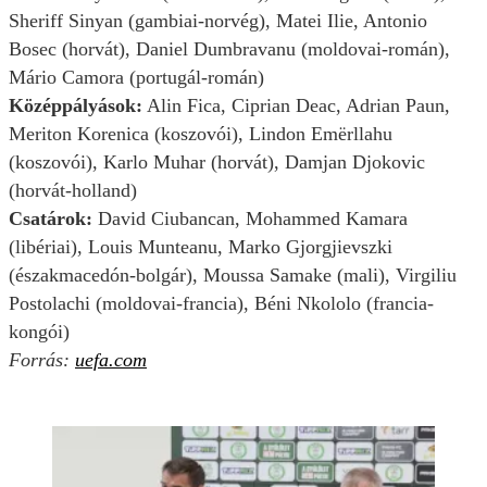
Sheriff Sinyan (gambiai-norvég), Matei Ilie, Antonio
Bosec (horvát), Daniel Dumbravanu (moldovai-román),
Mário Camora (portugál-román)
Középpályások:
Alin Fica, Ciprian Deac, Adrian Paun,
Meriton Korenica (koszovói), Lindon Emërllahu
(koszovói), Karlo Muhar (horvát), Damjan Djokovic
(horvát-holland)
Csatárok:
David Ciubancan, Mohammed Kamara
(libériai), Louis Munteanu, Marko Gjorgjievszki
(északmacedón-bolgár), Moussa Samake (mali), Virgiliu
Postolachi (moldovai-francia), Béni Nkololo (francia-
kongói)
Forrás:
uefa.com