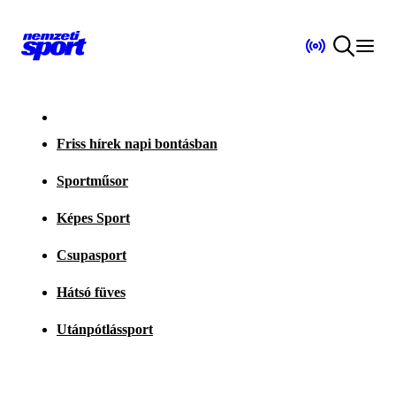
Friss hírek napi bontásban
Sportműsor
Képes Sport
Csupasport
Hátsó füves
Utánpótlássport