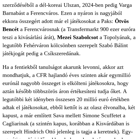
szerződéséből a dél-koreai Ulszan, 2024-ben pedig Varga
Barnabást a Ferencváros. Ezen a nyáron is nagyjából
ekkora összegért adott már el játékosokat a Paks:
Ötvös
Bencét
a Ferencvárosnak (a Transfermarkt 900 ezer euróra
teszi a kivásárlási árát),
Mezei Szabolcsot
a Topolyának, a
legutóbb Fehérváron kölcsönben szerepelt Szabó Bálint
játékjogát pedig a Csíkszeredának.
Ha a fentiekből tanulságot akarunk levonni, akkor azt
mondhatjuk, a CFR hajlandó éves szinten akár egymillió
eurónál nagyobb összeget is elkölteni játékosokra, hogy
aztán később többszörös áron értékesíteni tudja őket. A
legutóbbi két idényben összesen 20 millió euró értékben
adtak el játékosokat, ebből kettőt is az olasz élvonalba, két
kapust, a már említett Sava mellett Simone Scuffetet a
Cagliarinak (a szintén kapus, korábban a Kisvárdában is
szerepelt Hindrich Ottó jelenleg is tagja a keretnek). Egy-