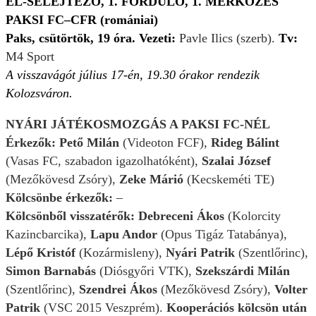
EL-SELEJTEZŐ, 1. FORDULÓ, 1. MÉRKŐZÉS
PAKSI FC–CFR (romániai)
Paks, csütörtök, 19 óra. Vezeti:
Pavle Ilics (szerb).
Tv:
M4 Sport
A visszavágót július 17-én, 19.30 órakor rendezik
Kolozsváron.
NYÁRI JÁTÉKOSMOZGÁS A PAKSI FC-NÉL
Érkezők: Pető Milán
(Videoton FCF),
Rideg Bálint
(Vasas FC, szabadon igazolhatóként),
Szalai József
(Mezőkövesd Zsóry),
Zeke Márió
(Kecskeméti TE)
Kölcsönbe érkezők:
–
Kölcsönből visszatérők: Debreceni Ákos
(Kolorcity
Kazincbarcika),
Lapu Andor
(Opus Tigáz Tatabánya),
Lépő Kristóf
(Kozármisleny),
Nyári Patrik
(Szentlőrinc),
Simon Barnabás
(Diósgyőri VTK),
Szekszárdi Milán
(Szentlőrinc),
Szendrei Ákos
(Mezőkövesd Zsóry),
Volter
Patrik
(VSC 2015 Veszprém).
Kooperációs kölcsön után