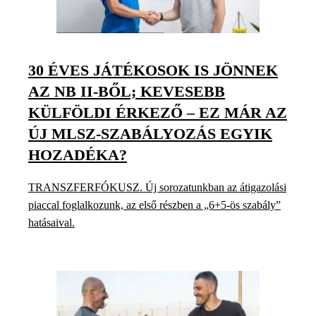
30 ÉVES JÁTÉKOSOK IS JÖNNEK
AZ NB II-BŐL; KEVESEBB
KÜLFÖLDI ÉRKEZŐ – EZ MÁR AZ
ÚJ MLSZ-SZABÁLYOZÁS EGYIK
HOZADÉKA?
TRANSZFERFÓKUSZ. Új sorozatunkban az átigazolási
piaccal foglalkozunk, az első részben a „6+5-ös szabály”
hatásaival.