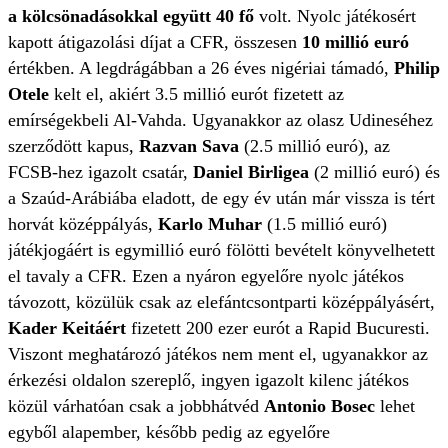
a kölcsönadásokkal együtt 40 fő
volt. Nyolc játékosért
kapott átigazolási díjat a CFR, összesen
10 millió euró
értékben. A legdrágábban a 26 éves nigériai támadó,
Philip
Otele
kelt el, akiért 3.5 millió eurót fizetett az
emírségekbeli Al-Vahda. Ugyanakkor az olasz Udineséhez
szerződött kapus,
Razvan Sava
(2.5 millió euró), az
FCSB-hez igazolt csatár,
Daniel Birligea
(2 millió euró) és
a Szaúd-Arábiába eladott, de egy év után már vissza is tért
horvát középpályás,
Karlo Muhar
(1.5 millió euró)
játékjogáért is egymillió euró fölötti bevételt könyvelhetett
el tavaly a CFR. Ezen a nyáron egyelőre nyolc játékos
távozott, közülük csak az elefántcsontparti középpályásért,
Kader Keitáért
fizetett 200 ezer eurót a Rapid Bucuresti.
Viszont meghatározó játékos nem ment el, ugyanakkor az
érkezési oldalon szereplő, ingyen igazolt kilenc játékos
közül várhatóan csak a jobbhátvéd
Antonio Bosec
lehet
egyből alapember, később pedig az egyelőre