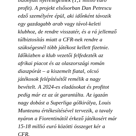
profit). A projekt elsősorban Dan Petrescu
edző személyére épül, aki időnként távozik
egy gazdagabb arab vagy távol-keleti
klubhoz, de rendre visszatér, és a rá jellemző
túlbiztosítás miatt a CFR-nek rendre a
szükségesnél több játékost kellett fizetnie.
Időközben a klub vezetői felfedezték az
afrikai piacot és az olaszországi román
diaszpórát – a kiszemelt fiatal, olcsó
játékosok felépítésétől remélik a nagy
bevételt. A 2024-es eladásokat és profitot
pedig már ez az út garantálta. Az igazán
nagy dobást a Superliga gólkirálya, Louis
Munteanu értékesítésével tervezik, a tavaly
nyáron a Fiorentinától érkező játékosért már
15-18 millió euró közötti összeget kér a
CFR.