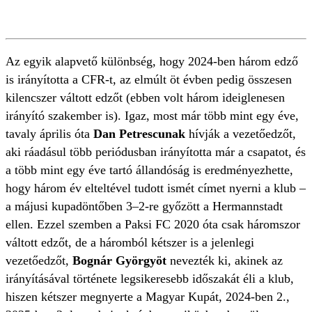
Az egyik alapvető különbség, hogy 2024-ben három edző
is irányította a CFR-t, az elmúlt öt évben pedig összesen
kilencszer váltott edzőt (ebben volt három ideiglenesen
irányító szakember is). Igaz, most már több mint egy éve,
tavaly április óta
Dan Petrescunak
hívják a vezetőedzőt,
aki ráadásul több periódusban irányította már a csapatot, és
a több mint egy éve tartó állandóság is eredményezhette,
hogy három év elteltével tudott ismét címet nyerni a klub –
a májusi kupadöntőben 3–2-re győzött a Hermannstadt
ellen. Ezzel szemben a Paksi FC 2020 óta csak háromszor
váltott edzőt, de a háromból kétszer is a jelenlegi
vezetőedzőt,
Bognár Györgyöt
nevezték ki, akinek az
irányításával története legsikeresebb időszakát éli a klub,
hiszen kétszer megnyerte a Magyar Kupát, 2024-ben 2.,