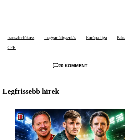
transzferfókusz
magyar átigazolás
Európa-liga
Paks
CFR
20 KOMMENT
Legfrissebb hírek