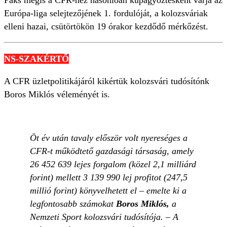
Európa-liga selejtezőjének 1. fordulóját, a kolozsváriak
elleni hazai, csütörtökön 19 órakor kezdődő mérkőzést.
NS-SZAKÉRTŐ
A CFR üzletpolitikájáról kikértük kolozsvári tudósítónk
Boros Miklós véleményét is.
Öt év után tavaly először volt nyereséges a
CFR-t működtető gazdasági társaság, amely
26 452 639 lejes forgalom (közel 2,1 milliárd
forint) mellett 3 139 990 lej profitot (247,5
millió forint) könyvelhetett el – emelte ki a
legfontosabb számokat
Boros Miklós,
a
Nemzeti Sport kolozsvári tudósítója. – A