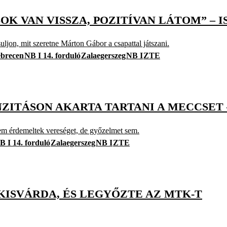
SOK VAN VISSZA, POZITÍVAN LÁTOM” – 
jon, mit szeretne Márton Gábor a csapattal játszani.
brecen
NB I 14. forduló
Zalaegerszeg
NB I
ZTE
ENZITÁSON AKARTA TARTANI A MECCSET
nem érdemeltek vereséget, de győzelmet sem.
B I 14. forduló
Zalaegerszeg
NB I
ZTE
 KISVÁRDA, ÉS LEGYŐZTE AZ MTK-T