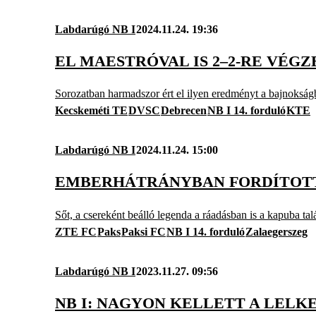
Labdarúgó NB I
2024.11.24. 19:36
EL MAESTRÓVAL IS 2–2-RE VÉG
Sorozatban harmadszor ért el ilyen eredményt a bajnokság
Kecskeméti TE
DVSC
Debrecen
NB I 14. forduló
KTE
Labdarúgó NB I
2024.11.24. 15:00
EMBERHÁTRÁNYBAN FORDÍTOTT 
Sőt, a csereként beálló legenda a ráadásban is a kapuba talál
ZTE FC
Paks
Paksi FC
NB I 14. forduló
Zalaegerszeg
Labdarúgó NB I
2023.11.27. 09:56
NB I: NAGYON KELLETT A LELKE