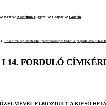
Kézi
Amerika
F1
Egyéni
Csapat
Galéria
Friss hírek napi bontásban
Sportműsor
Képes Sport
Csupasport
Hátsó füves
Utá
 I 14. FORDULÓ
CÍMKÉR
ŐZELMÉVEL ELMOZDULT A KIESŐ HEL