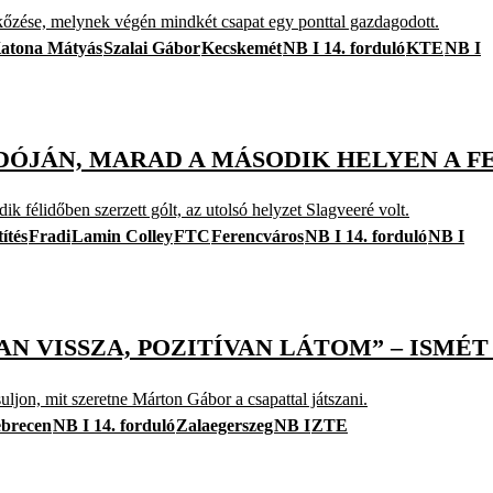
érkőzése, melynek végén mindkét csapat egy ponttal gazdagodott.
atona Mátyás
Szalai Gábor
Kecskemét
NB I 14. forduló
KTE
NB I
ÓJÁN, MARAD A MÁSODIK HELYEN A 
 félidőben szerzett gólt, az utolsó helyzet Slagveeré volt.
ítés
Fradi
Lamin Colley
FTC
Ferencváros
NB I 14. forduló
NB I
AN VISSZA, POZITÍVAN LÁTOM” – ISMÉT
jon, mit szeretne Márton Gábor a csapattal játszani.
brecen
NB I 14. forduló
Zalaegerszeg
NB I
ZTE