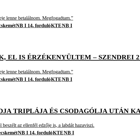
ideje lenne betalálnom. Megfogadtam.”
cskemét
NB I 14. forduló
KTE
NB I
 EL IS ÉRZÉKENYÜLTEM – SZENDREI 2 
ideje lenne betalálnom. Megfogadtam.”
cskemét
NB I 14. forduló
KTE
NB I
JA TRIPLÁJA ÉS CSODAGÓLJA UTÁN K
beszélt az ellenfél edzője is, a labdát hazaviszi.
cskemét
NB I 14. forduló
KTE
NB I