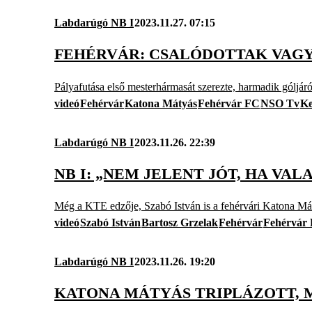
Labdarúgó NB I
2023.11.27. 07:15
FEHÉRVÁR: CSALÓDOTTAK VAGY
Pályafutása első mesterhármasát szerezte, harmadik góljáról 
videó
Fehérvár
Katona Mátyás
Fehérvár FC
NSO Tv
Ke
Labdarúgó NB I
2023.11.26. 22:39
NB I: „NEM JELENT JÓT, HA VA
Még a KTE edzője, Szabó István is a fehérvári Katona Mát
videó
Szabó István
Bartosz Grzelak
Fehérvár
Fehérvár
Labdarúgó NB I
2023.11.26. 19:20
KATONA MÁTYÁS TRIPLÁZOTT, 