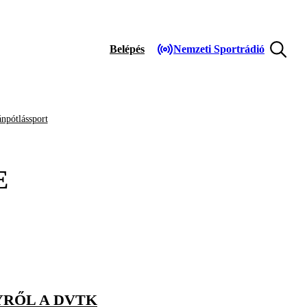
Belépés
Nemzeti Sportrádió
npótlássport
E
YRŐL A DVTK