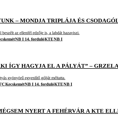
UNK – MONDJA TRIPLÁJA ÉS CSODAGÓ
beszélt az ellenfél edzője is, a labdát hazaviszi.
cskemét
NB I 14. forduló
KTE
NB I
LAKI ÍGY HAGYJA EL A PÁLYÁT” – GRZ
yás gyönyörű egyenlítő gólját méltatta.
 FC
Kecskemét
NB I 14. forduló
KTE
NB I
MÉGSEM NYERT A FEHÉRVÁR A KTE EL