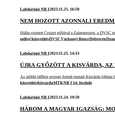
Labdarúgó NB I
2023.11.25. 16:50
NEM HOZOTT AZONNALI EREDMÉ
Hiába vezetett Croizet góljával a Zalaegerszeg, a DVSC m
onlive!
közvetítés
DVSC
Várkonyi Bence
Debrecen
Dzsu
Labdarúgó NB I
2023.11.25. 14:33
ÚJRA GYŐZÖTT A KISVÁRDA, A
Az utóbbi időben gyenge formát mutató Kisvárda jobban has
közvetítés
Kisvárda
MTK
NB I 14. forduló
Labdarúgó NB I
2023.11.24. 19:50
HÁROM A MAGYAR IGAZSÁG: MOS