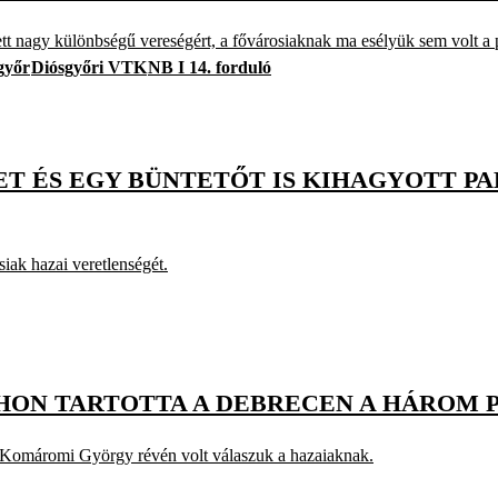
 nagy különbségű vereségért, a fővárosiaknak ma esélyük sem volt a 
győr
Diósgyőri VTK
NB I 14. forduló
T ÉS EGY BÜNTETŐT IS KIHAGYOTT PAK
siak hazai veretlenségét.
THON TARTOTTA A DEBRECEN A HÁROM 
de Komáromi György révén volt válaszuk a hazaiaknak.