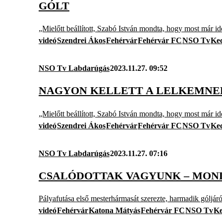
GÓLT
„Mielőtt beállított, Szabó István mondta, hogy most már 
videó
Szendrei Ákos
Fehérvár
Fehérvár FC
NSO Tv
Ke
NSO Tv Labdarúgás
2023.11.27. 09:52
NAGYON KELLETT A LELKEMNEK,
„Mielőtt beállított, Szabó István mondta, hogy most már 
videó
Szendrei Ákos
Fehérvár
Fehérvár FC
NSO Tv
Ke
NSO Tv Labdarúgás
2023.11.27. 07:16
CSALÓDOTTAK VAGYUNK – MOND
Pályafutása első mesterhármasát szerezte, harmadik góljáról 
videó
Fehérvár
Katona Mátyás
Fehérvár FC
NSO Tv
Ke