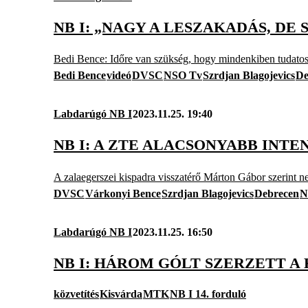
NB I: „NAGY A LESZAKADÁS, DE 
Bedi Bence: Időre van szükség, hogy mindenkiben tudatosul
Bedi Bence
videó
DVSC
NSO Tv
Szrdjan Blagojevics
De
Labdarúgó NB I
2023.11.25. 19:40
NB I: A ZTE ALACSONYABB INT
A zalaegerszei kispadra visszatérő Márton Gábor szerint 
DVSC
Várkonyi Bence
Szrdjan Blagojevics
Debrecen
N
Labdarúgó NB I
2023.11.25. 16:50
NB I: HÁROM GÓLT SZERZETT A
közvetítés
Kisvárda
MTK
NB I 14. forduló