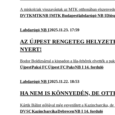
A miskolciak visszavágtak az MTK otthonában elszenvedett
DVTK
MTK
NB I
MTK Budapest
labdarúgó NB I
Diós
Labdarúgó NB I
2025.11.23. 17:59
AZ ÚJPEST RENGETEG HELYZETE
NYERT!
Bodor Boldizsárral a kispadon a lila-fehérek elvették a pak
Újpest
Paksi FC
Újpest FC
Paks
NB I 14. forduló
Labdarúgó NB I
2025.11.22. 18:53
HA NEM IS KÖNNYEDÉN, DE OT
Kártik Bálint góljával még egyenlített a Kazincbarcika, 
DVSC
Kazincbarcika
Debrecen
NB I 14. forduló