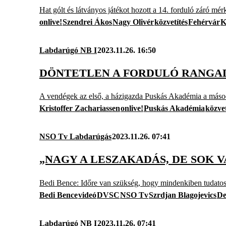
Hat gólt és látványos játékot hozott a 14. forduló záró m
onlive!
Szendrei Ákos
Nagy Olivér
közvetítés
Fehérvár
K
Labdarúgó NB I
2023.11.26. 16:50
DÖNTETLEN A FORDULÓ RANGAD
A vendégek az első, a házigazda Puskás Akadémia a második
Kristoffer Zachariassen
onlive!
Puskás Akadémia
közvet
NSO Tv Labdarúgás
2023.11.26. 07:41
„NAGY A LESZAKADÁS, DE SOK V
Bedi Bence: Időre van szükség, hogy mindenkiben tudatosul
Bedi Bence
videó
DVSC
NSO Tv
Szrdjan Blagojevics
De
Labdarúgó NB I
2023.11.26. 07:41