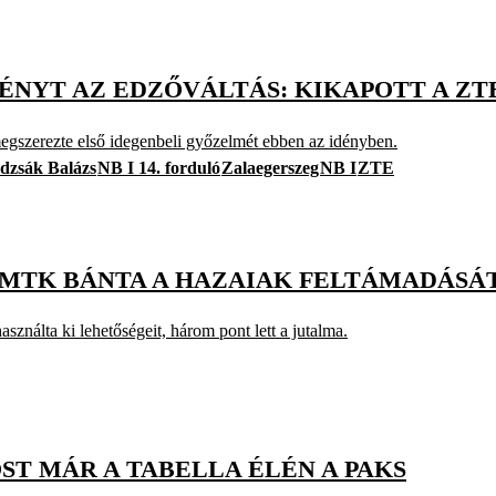
NYT AZ EDZŐVÁLTÁS: KIKAPOTT A ZT
egszerezte első idegenbeli győzelmét ebben az idényben.
dzsák Balázs
NB I 14. forduló
Zalaegerszeg
NB I
ZTE
Z MTK BÁNTA A HAZAIAK FELTÁMADÁSÁ
ználta ki lehetőségeit, három pont lett a jutalma.
T MÁR A TABELLA ÉLÉN A PAKS