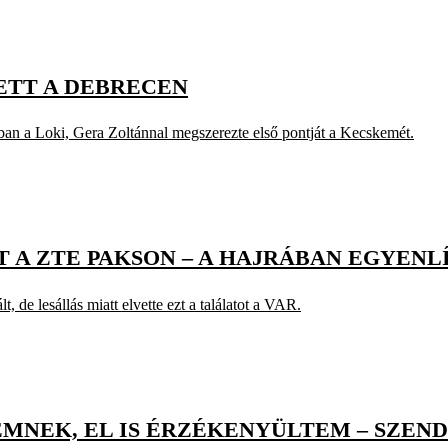
ZETT A DEBRECEN
ban a Loki, Gera Zoltánnal megszerezte első pontját a Kecskemét.
A ZTE PAKSON – A HAJRÁBAN EGYENL
t, de lesállás miatt elvette ezt a találatot a VAR.
MNEK, EL IS ÉRZÉKENYÜLTEM – SZENDR