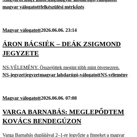
magyar válogatott
felkészülési mérkőzés
Magyar válogatott
2026.06.06. 23:14
ÁRON BÁCSIÉK – DEÁK ZSIGMOND
JEGYZETE
NS-VÉLEMÉNY. Összejöttek megint több mint ötvenezren.
NS-jegyzet
jegyzet
magyar labdarúgó-válogatott
NS-vélemény
Magyar válogatott
2026.06.06. 07:08
VARGA BARNABÁS: MEGLEPŐDTEM
KOVÁCS BENDEGÚZON
Varga Barnabás duplájával 2–1-re legyőzte a finneket a magyar