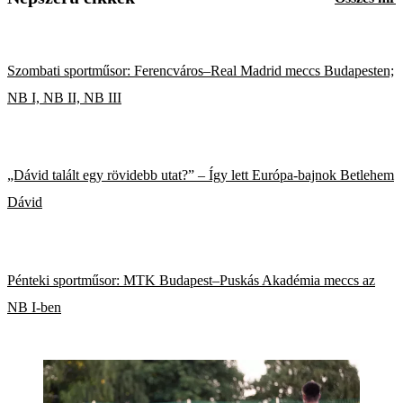
Szombati sportműsor: Ferencváros–Real Madrid meccs Budapesten;
NB I, NB II, NB III
„Dávid talált egy rövidebb utat?” – Így lett Európa-bajnok Betlehem
Dávid
Pénteki sportműsor: MTK Budapest–Puskás Akadémia meccs az
NB I-ben