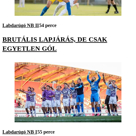
Labdarúgó NB II
54 perce
BRUTÁLIS LAPJÁRÁS, DE CSAK
EGYETLEN GÓL
Labdarúgó NB I
55 perce