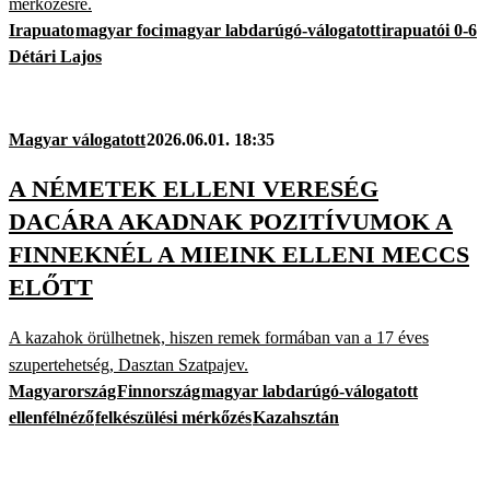
mérkőzésre.
Irapuato
magyar foci
magyar labdarúgó-válogatott
irapuatói 0-6
Détári Lajos
Magyar válogatott
2026.06.01. 18:35
A NÉMETEK ELLENI VERESÉG
DACÁRA AKADNAK POZITÍVUMOK A
FINNEKNÉL A MIEINK ELLENI MECCS
ELŐTT
A kazahok örülhetnek, hiszen remek formában van a 17 éves
szupertehetség, Dasztan Szatpajev.
Magyarország
Finnország
magyar labdarúgó-válogatott
ellenfélnéző
felkészülési mérkőzés
Kazahsztán