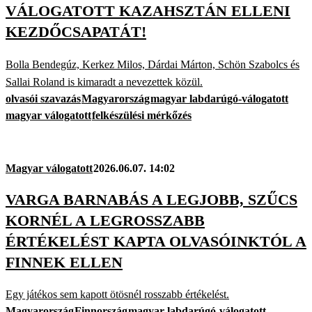
VÁLOGATOTT KAZAHSZTÁN ELLENI
KEZDŐCSAPATÁT!
Bolla Bendegúz, Kerkez Milos, Dárdai Márton, Schön Szabolcs és
Sallai Roland is kimaradt a nevezettek közül.
olvasói szavazás
Magyarország
magyar labdarúgó-válogatott
magyar válogatott
felkészülési mérkőzés
Magyar válogatott
2026.06.07. 14:02
VARGA BARNABÁS A LEGJOBB, SZŰCS
KORNÉL A LEGROSSZABB
ÉRTÉKELÉST KAPTA OLVASÓINKTÓL A
FINNEK ELLEN
Egy játékos sem kapott ötösnél rosszabb értékelést.
Magyarország
Finnország
magyar labdarúgó-válogatott