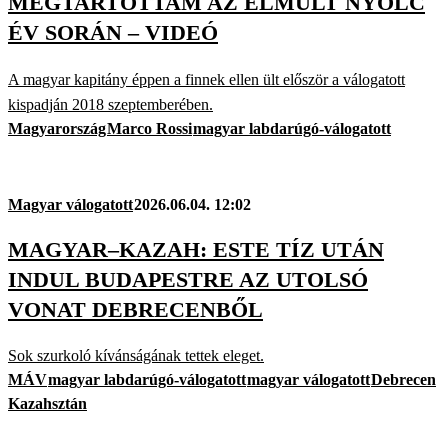
MEGTARTOTTAM AZ ELMÚLT NYOLC
ÉV SORÁN – VIDEÓ
A magyar kapitány éppen a finnek ellen ült először a válogatott
kispadján 2018 szeptemberében.
Magyarország
Marco Rossi
magyar labdarúgó-válogatott
Magyar válogatott
2026.06.04. 12:02
MAGYAR–KAZAH: ESTE TÍZ UTÁN
INDUL BUDAPESTRE AZ UTOLSÓ
VONAT DEBRECENBŐL
Sok szurkoló kívánságának tettek eleget.
MÁV
magyar labdarúgó-válogatott
magyar válogatott
Debrecen
Kazahsztán