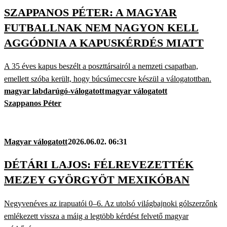
SZAPPANOS PÉTER: A MAGYAR
FUTBALLNAK NEM NAGYON KELL
AGGÓDNIA A KAPUSKÉRDÉS MIATT
A 35 éves kapus beszélt a poszttársairól a nemzeti csapatban,
emellett szóba került, hogy búcsúmeccsre készül a válogatottban.
magyar labdarúgó-válogatott
magyar válogatott
Szappanos Péter
Magyar válogatott
2026.06.02. 06:31
DÉTÁRI LAJOS: FÉLREVEZETTÉK
MEZEY GYÖRGYÖT MEXIKÓBAN
Negyvenéves az irapuatói 0–6. Az utolsó világbajnoki gólszerzőnk
emlékezett vissza a máig a legtöbb kérdést felvető magyar