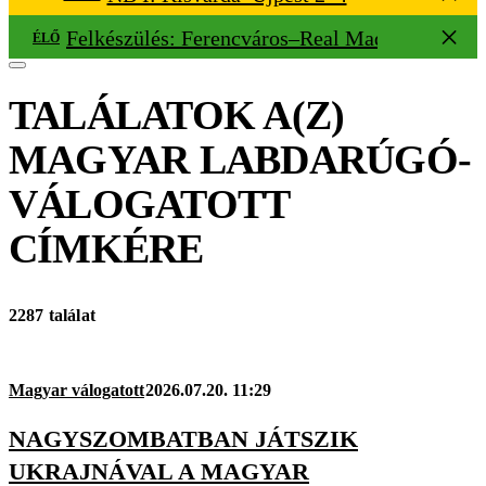
Felkészülés: Ferencváros–Real Madrid 1–2
ÉLŐ
TALÁLATOK A(Z)
MAGYAR LABDARÚGÓ-
VÁLOGATOTT
CÍMKÉRE
2287 találat
Magyar válogatott
2026.07.20. 11:29
NAGYSZOMBATBAN JÁTSZIK
UKRAJNÁVAL A MAGYAR