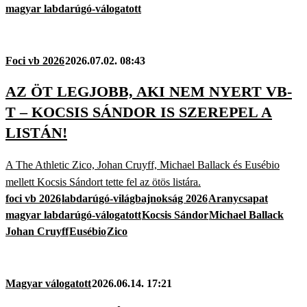
magyar labdarúgó-válogatott
Foci vb 2026
2026.07.02. 08:43
AZ ÖT LEGJOBB, AKI NEM NYERT VB-
T – KOCSIS SÁNDOR IS SZEREPEL A
LISTÁN!
A The Athletic Zico, Johan Cruyff, Michael Ballack és Eusébio
mellett Kocsis Sándort tette fel az ötös listára.
foci vb 2026
labdarúgó-világbajnokság 2026
Aranycsapat
magyar labdarúgó-válogatott
Kocsis Sándor
Michael Ballack
Johan Cruyff
Eusébio
Zico
Magyar válogatott
2026.06.14. 17:21