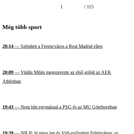
1
/
115
Még több sport
20:14
— Szépített a Ferencváros a Real Madrid ellen
20:09
— Vitális Milán megszerezte az első gólját az AEK
Athénban
19:43
— Nem bírt egymással a PSG és az MU Göteborgban
19:39
— NB II: öt piros lap és Vidi-győzelem Fehérváron; az