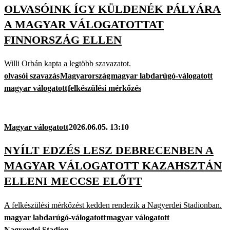
OLVASÓINK ÍGY KÜLDENÉK PÁLYÁRA
A MAGYAR VÁLOGATOTTAT
FINNORSZÁG ELLEN
Willi Orbán kapta a legtöbb szavazatot.
olvasói szavazás
Magyarország
magyar labdarúgó-válogatott
magyar válogatott
felkészülési mérkőzés
Magyar válogatott
2026.06.05. 13:10
NYÍLT EDZÉS LESZ DEBRECENBEN A
MAGYAR VÁLOGATOTT KAZAHSZTÁN
ELLENI MECCSE ELŐTT
A felkészülési mérkőzést kedden rendezik a Nagyerdei Stadionban.
magyar labdarúgó-válogatott
magyar válogatott
Nagyerdei Stadion