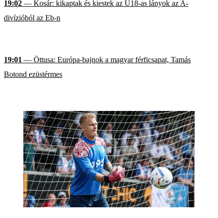
19:02
— Kosár: kikaptak és kiestek az U18-as lányok az A-
divízióból az Eb-n
19:01
— Öttusa: Európa-bajnok a magyar férficsapat, Tamás
Botond ezüstérmes