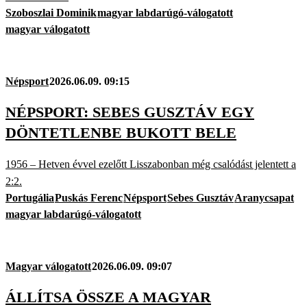
Szoboszlai Dominik
magyar labdarúgó-válogatott
magyar válogatott
Népsport
2026.06.09. 09:15
NÉPSPORT: SEBES GUSZTÁV EGY
DÖNTETLENBE BUKOTT BELE
1956 – Hetven évvel ezelőtt Lisszabonban még csalódást jelentett a
2:2.
Portugália
Puskás Ferenc
Népsport
Sebes Gusztáv
Aranycsapat
magyar labdarúgó-válogatott
Magyar válogatott
2026.06.09. 09:07
ÁLLÍTSA ÖSSZE A MAGYAR