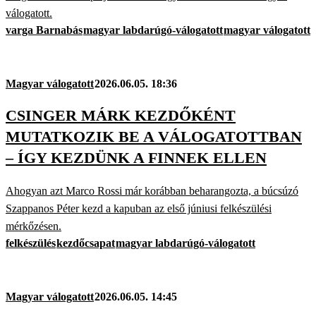
válogatott.
varga Barnabás
magyar labdarúgó-válogatott
magyar válogatott
Magyar válogatott
2026.06.05. 18:36
CSINGER MÁRK KEZDŐKÉNT
MUTATKOZIK BE A VÁLOGATOTTBAN
– ÍGY KEZDÜNK A FINNEK ELLEN
Ahogyan azt Marco Rossi már korábban beharangozta, a búcsúzó
Szappanos Péter kezd a kapuban az első júniusi felkészülési
mérkőzésen.
felkészülés
kezdőcsapat
magyar labdarúgó-válogatott
Magyar válogatott
2026.06.05. 14:45