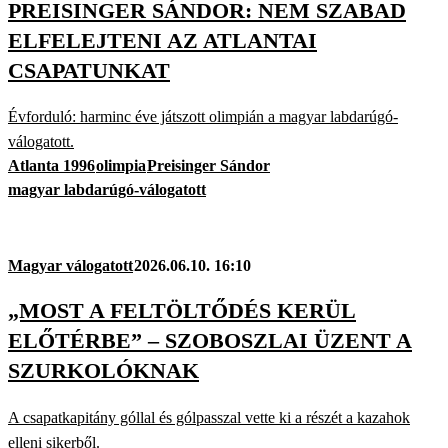
PREISINGER SÁNDOR: NEM SZABAD
ELFELEJTENI AZ ATLANTAI
CSAPATUNKAT
Évforduló: harminc éve játszott olimpián a magyar labdarúgó-
válogatott.
Atlanta 1996
olimpia
Preisinger Sándor
magyar labdarúgó-válogatott
Magyar válogatott
2026.06.10. 16:10
„MOST A FELTÖLTŐDÉS KERÜL
ELŐTÉRBE” – SZOBOSZLAI ÜZENT A
SZURKOLÓKNAK
A csapatkapitány góllal és gólpasszal vette ki a részét a kazahok
elleni sikerből.