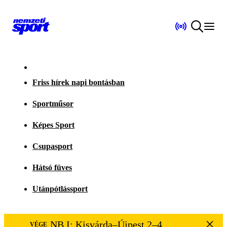
Friss hírek napi bontásban
Sportműsor
Képes Sport
Csupasport
Hátsó füves
Utánpótlássport
NB I: Kisvárda–Újpest 2–4
VÉGE