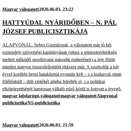
Magyar válogatott
2026.06.03. 23:22
HATTYÚDAL NYÁRIDŐBEN – N. PÁL
JÓZSEF PUBLICISZTIKÁJA
ALAPVONAL. Sebes Gusztávnak, a válogatott már jó hét
esztendeje szövetségi kapitányának (plusz a miniszterelnökség
mellett működő sporthivatal második emberének) a feje fölött
minden nagyon összesűrűsödött ekkorra már. A szurkolók a két
évvel korábbi berni kataklizma nyomán kelt – s a kudarcok miatt
fölélénkült – düh emlékét aligha feledték el, s a politikai
elkötelezettségét hangosan vállaló edző körül is fogyott a levegő.
magyar labdarúgó-válogatott
magyar válogatott
Alapvonal
publicisztika
NS-publicisztika
Magyar válogatott
2026.06.03. 21:59