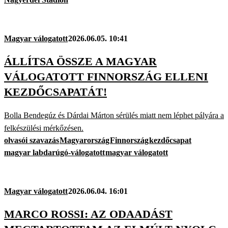
Magyar válogatott
2026.06.05. 10:41
ÁLLÍTSA ÖSSZE A MAGYAR
VÁLOGATOTT FINNORSZÁG ELLENI
KEZDŐCSAPATÁT!
Bolla Bendegúz és Dárdai Márton sérülés miatt nem léphet pályára a
felkészülési mérkőzésen.
olvasói szavazás
Magyarország
Finnország
kezdőcsapat
magyar labdarúgó-válogatott
magyar válogatott
Magyar válogatott
2026.06.04. 16:01
MARCO ROSSI: AZ ODAADÁST