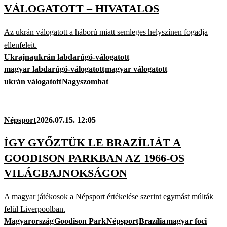
VÁLOGATOTT – HIVATALOS
Az ukrán válogatott a háború miatt semleges helyszínen fogadja
ellenfeleit.
Ukrajna
ukrán labdarúgó-válogatott
magyar labdarúgó-válogatott
magyar válogatott
ukrán válogatott
Nagyszombat
Népsport
2026.07.15. 12:05
ÍGY GYŐZTÜK LE BRAZÍLIÁT A
GOODISON PARKBAN AZ 1966-OS
VILÁGBAJNOKSÁGON
A magyar játékosok a Népsport értékelése szerint egymást múlták
felül Liverpoolban.
Magyarország
Goodison Park
Népsport
Brazília
magyar foci