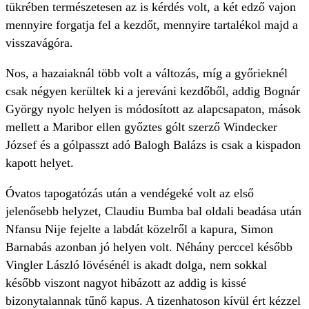
tükrében természetesen az is kérdés volt, a két edző vajon
mennyire forgatja fel a kezdőt, mennyire tartalékol majd a
visszavágóra.
Nos, a hazaiaknál több volt a változás, míg a győrieknél
csak négyen kerültek ki a jereváni kezdőből, addig Bognár
György nyolc helyen is módosított az alapcsapaton, mások
mellett a Maribor ellen győztes gólt szerző Windecker
József és a gólpasszt adó Balogh Balázs is csak a kispadon
kapott helyet.
Óvatos tapogatózás után a vendégeké volt az első
jelenősebb helyzet, Claudiu Bumba bal oldali beadása után
Nfansu Nije fejelte a labdát közelről a kapura, Simon
Barnabás azonban jó helyen volt. Néhány perccel később
Vingler László lövésénél is akadt dolga, nem sokkal
később viszont nagyot hibázott az addig is kissé
bizonytalannak tűnő kapus. A tizenhatoson kívül ért kézzel