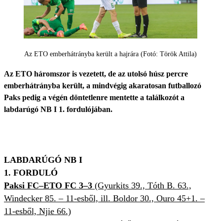
Az ETO emberhátrányba került a hajrára (Fotó: Török Attila)
Az ETO háromszor is vezetett, de az utolsó húsz percre
emberhátrányba került, a mindvégig akaratosan futballozó
Paks pedig a végén döntetlenre mentette a találkozót a
labdarúgó NB I 1. fordulójában.
LABDARÚGÓ NB I
1. FORDULÓ
Paksi FC–ETO FC 3–3
(Gyurkits 39., Tóth B. 63.,
Windecker 85. – 11-esből, ill. Boldor 30., Ouro 45+1. –
11-esből, Njie 66.)