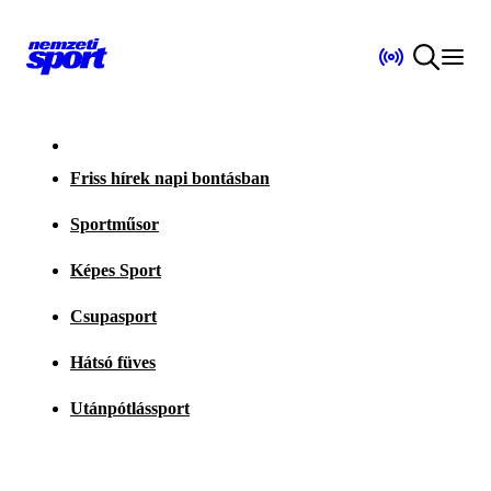
Friss hírek napi bontásban
Sportműsor
Képes Sport
Csupasport
Hátsó füves
Utánpótlássport