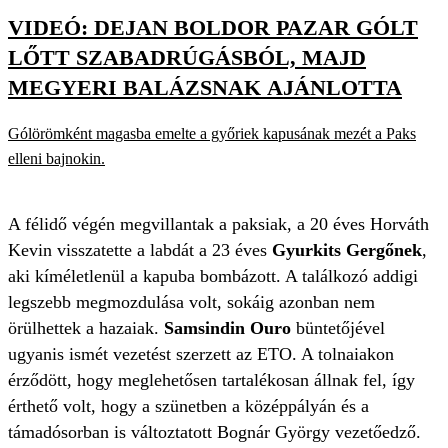
VIDEÓ: DEJAN BOLDOR PAZAR GÓLT
LŐTT SZABADRÚGÁSBÓL, MAJD
MEGYERI BALÁZSNAK AJÁNLOTTA
Gólörömként magasba emelte a győriek kapusának mezét a Paks
elleni bajnokin.
A félidő végén megvillantak a paksiak, a 20 éves Horváth
Kevin visszatette a labdát a 23 éves
Gyurkits Gergőnek
,
aki kíméletlenül a kapuba bombázott. A találkozó addigi
legszebb megmozdulása volt, sokáig azonban nem
örülhettek a hazaiak.
Samsindin Ouro
büntetőjével
ugyanis ismét vezetést szerzett az ETO. A tolnaiakon
érződött, hogy meglehetősen tartalékosan állnak fel, így
érthető volt, hogy a szünetben a középpályán és a
támadósorban is változtatott Bognár György vezetőedző.