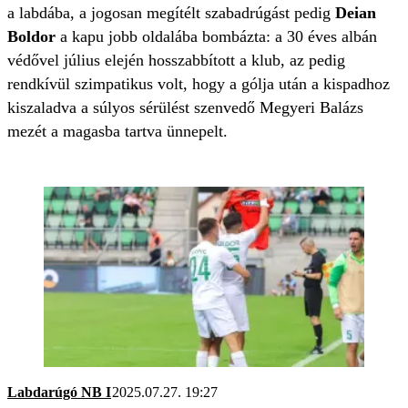
a labdába, a jogosan megítélt szabadrúgást pedig
Deian
Boldor
a kapu jobb oldalába bombázta: a 30 éves albán
védővel július elején hosszabbított a klub, az pedig
rendkívül szimpatikus volt, hogy a gólja után a kispadhoz
kiszaladva a súlyos sérülést szenvedő Megyeri Balázs
mezét a magasba tartva ünnepelt.
Labdarúgó NB I
2025.07.27. 19:27