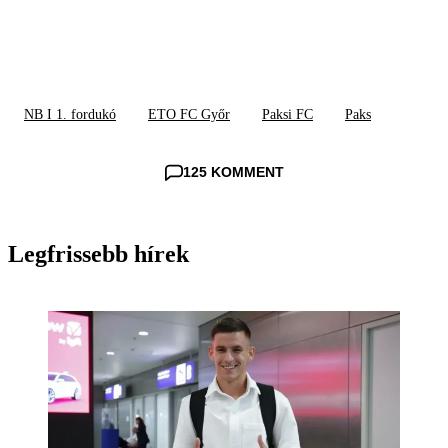
NB I 1. fordukó
ETO FC Győr
Paksi FC
Paks
125 KOMMENT
Legfrissebb hírek