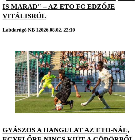
IS MARAD" – AZ ETO FC EDZŐJE
VITÁLISRÓL
Labdarúgó NB I
2026.08.02. 22:10
GYÁSZOS A HANGULAT AZ ETO-NÁL,
EGYELŐRE NINCS KIÚT A GÖDÖRBŐL