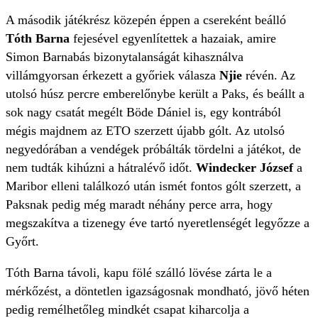
A második játékrész közepén éppen a csereként beálló
Tóth Barna
fejesével egyenlítettek a hazaiak, amire
Simon Barnabás bizonytalanságát kihasználva
villámgyorsan érkezett a győriek válasza
Njie
révén. Az
utolsó húsz percre emberelőnybe került a Paks, és beállt a
sok nagy csatát megélt Böde Dániel is, egy kontrából
mégis majdnem az ETO szerzett újabb gólt. Az utolsó
negyedórában a vendégek próbálták tördelni a játékot, de
nem tudták kihúzni a hátralévő időt.
Windecker József
a
Maribor elleni találkozó után ismét fontos gólt szerzett, a
Paksnak pedig még maradt néhány perce arra, hogy
megszakítva a tizenegy éve tartó nyeretlenségét legyőzze a
Győrt.
Tóth Barna távoli, kapu fölé szálló lövése zárta le a
mérkőzést, a döntetlen igazságosnak mondható, jövő héten
pedig remélhetőleg mindkét csapat kiharcolja a