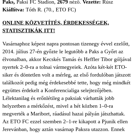
Paks,
Paksi FC Stadion,
2679
néző.
Vezette:
Rúsz
Kiállítva:
Tóth R. (70., ETO FC)
ONLINE KÖZVETÍTÉS, ÉRDEKESSÉGEK,
STATISZTIKÁK ITT!
Vasárnaphoz képest napra pontosan tizenegy évvel ezelőtt,
2014. július 27-én győzte le legutóbb a Paks a Győrt az
élvonalban, akkor Kecskés Tamás és Heffler Tibor góljával
nyertek 2–0-ra a tolnai vármegyeiek. Azóta két-két ETO-
siker és döntetlen volt a mérleg, az első fordulóban játszott
találkozót pedig még érdekesebbé tette, hogy még mindkét
együttes érdekelt a Konferencialiga selejtezőjében.
Lélektanilag és erőnlétileg a paksiak várhatták jobb
helyzetben a mérkőzést, mivel a hét közben 1–0-ra
megverték a Maribort, ráadásul hazai pályán játszhattak.
Az ETO FC ezzel szemben 2–1-re kikapott a Pjunik ellen
Jerevánban, hogy aztán vasárnap Paksra utazzon. Ennek