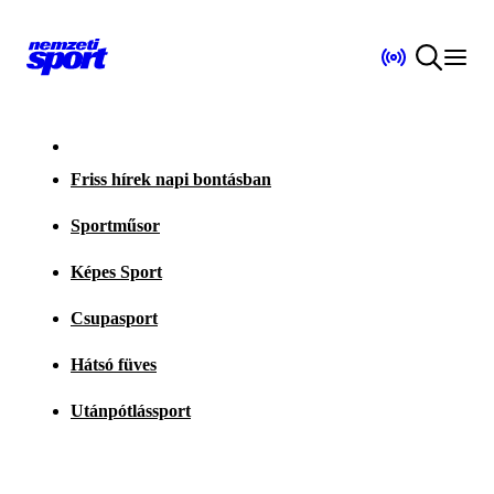
Friss hírek napi bontásban
Sportműsor
Képes Sport
Csupasport
Hátsó füves
Utánpótlássport