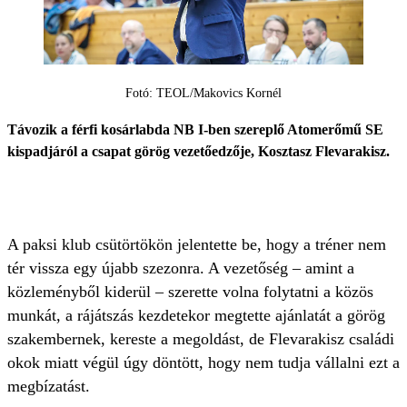
Fotó: TEOL/Makovics Kornél
Távozik a férfi kosárlabda NB I-ben szereplő Atomerőmű SE
kispadjáról a csapat görög vezetőedzője, Kosztasz Flevarakisz.
A paksi klub csütörtökön jelentette be, hogy a tréner nem
tér vissza egy újabb szezonra. A vezetőség – amint a
közleményből kiderül – szerette volna folytatni a közös
munkát, a rájátszás kezdetekor megtette ajánlatát a görög
szakembernek, kereste a megoldást, de Flevarakisz családi
okok miatt végül úgy döntött, hogy nem tudja vállalni ezt a
megbízatást.