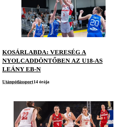
KOSÁRLABDA: VERESÉG A
NYOLCADDÖNTŐBEN AZ U18-AS
LEÁNY EB-N
Utánpótlássport
14 órája