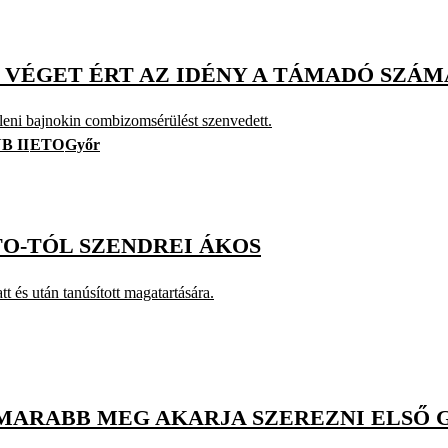
S, VÉGET ÉRT AZ IDÉNY A TÁMADÓ SZÁ
leni bajnokin combizomsérülést szenvedett.
B II
ETO
Győr
TO-TÓL SZENDREI ÁKOS
tt és után tanúsított magatartására.
AMARABB MEG AKARJA SZEREZNI ELSŐ 