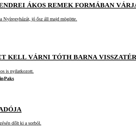
ENDREI ÁKOS REMEK FORMÁBAN VÁRJA 
 Nyíregyházát, jó ősz áll majd mögötte.
ET KELL VÁRNI TÓTH BARNA VISSZATÉ
 is nyilatkozott.
in
Paks
MADÓJA
sén dőlt ki a sorból.