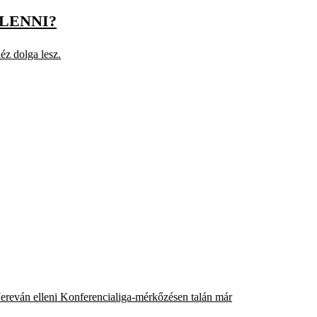
LENNI?
z dolga lesz.
 Jereván elleni Konferencialiga-mérkőzésen talán már