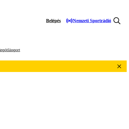
Belépés
Nemzeti Sportrádió
npótlássport