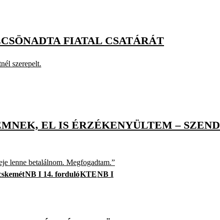
LCSÖNADTA FIATAL CSATÁRÁT
él szerepelt.
MNEK, EL IS ÉRZÉKENYÜLTEM – SZENDR
ideje lenne betalálnom. Megfogadtam.”
cskemét
NB I 14. forduló
KTE
NB I