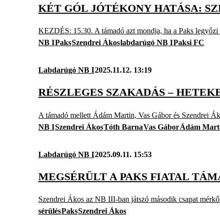
KÉT GÓL JÓTÉKONY HATÁSA: SZ
KEZDÉS: 15.30. A támadó azt mondja, ha a Paks legyőzi a
NB I
Paks
Szendrei Ákos
labdarúgó NB I
Paksi FC
Labdarúgó NB I
2025.11.12. 13:19
RÉSZLEGES SZAKADÁS – HETEK
A támadó mellett Ádám Martin, Vas Gábor és Szendrei Ákos
NB I
Szendrei Ákos
Tóth Barna
Vas Gábor
Ádám Mart
Labdarúgó NB I
2025.09.11. 15:53
MEGSÉRÜLT A PAKS FIATAL TÁ
Szendrei Ákos az NB III-ban játszó második csapat mérkőzé
sérülés
Paks
Szendrei Ákos