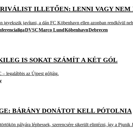
RIVÁLIST ILLETŐEN: LENNI VAGY NEM 
 igyekszik javítani, a dán FC Köbenhavn ellen azonban rendkívül nehé
ferencialiga
DVSC
Marco Lund
Köbenhavn
Debrecen
LEG IS SOKAT SZÁMÍT A KÉT GÓL
 – legalábbis az Újpest góljáig.
v
GE: BÁRÁNY DONÁTOT KELL PÓTOLNIA
örtökön pályára léphessek, szerencsére sikerült elintézni, így a Pjunik