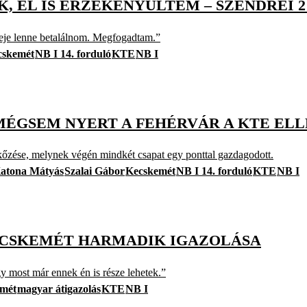
 EL IS ÉRZÉKENYÜLTEM – SZENDREI 2 
ideje lenne betalálnom. Megfogadtam.”
cskemét
NB I 14. forduló
KTE
NB I
MÉGSEM NYERT A FEHÉRVÁR A KTE EL
érkőzése, melynek végén mindkét csapat egy ponttal gazdagodott.
atona Mátyás
Szalai Gábor
Kecskemét
NB I 14. forduló
KTE
NB I
KECSKEMÉT HARMADIK IGAZOLÁSA
gy most már ennek én is része lehetek.”
mét
magyar átigazolás
KTE
NB I