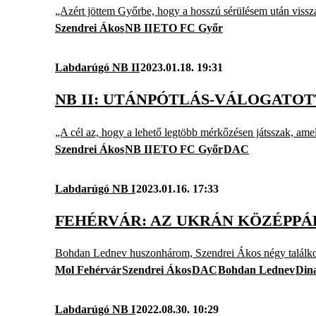
„Azért jöttem Győrbe, hogy a hosszú sérülésem után vissz
Szendrei Ákos
NB II
ETO FC Győr
Labdarúgó NB II
2023.01.18. 19:31
NB II: UTÁNPÓTLÁS-VÁLOGATO
„A cél az, hogy a lehető legtöbb mérkőzésen játsszak, amel
Szendrei Ákos
NB II
ETO FC Győr
DAC
Labdarúgó NB I
2023.01.16. 17:33
FEHÉRVÁR: AZ UKRÁN KÖZÉPPÁL
Bohdan Lednev huszonhárom, Szendrei Ákos négy találkoz
Mol Fehérvár
Szendrei Ákos
DAC
Bohdan Lednev
Din
Labdarúgó NB I
2022.08.30. 10:29