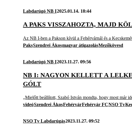
Labdarúgó NB I
2025.01.14. 18:44
A PAKS VISSZAHOZTA, MAJD KÖ
Az NB I-ben a Pakson kívül a Fehérvárnál és a Kecskemétn
Paks
Szendrei Ákos
magyar átigazolás
Mezőkövesd
Labdarúgó NB I
2023.11.27. 09:56
NB I: NAGYON KELLETT A LELKE
GÓLT
„Mielőtt beállított, Szabó István mondta, hogy most már 
videó
Szendrei Ákos
Fehérvár
Fehérvár FC
NSO Tv
Ke
NSO Tv Labdarúgás
2023.11.27. 09:52