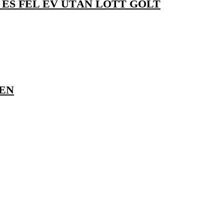
ÉS FÉL ÉV UTÁN LŐTT GÓLT
LEN