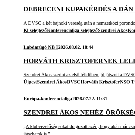
DEBRECENI KUPAKÉRDÉS A DÁN 
A DVSC a két bajnoki vereség után a nemzetközi porondon
Kl-selejtező
Konferencialiga-selejtező
Szendrei Ákos
Kon
Labdarúgó NB I
2026.08.02. 18:44
HORVÁTH KRISZTOFERNEK LELKI
Szendrei Ákos szerint az első félidőben jól játszott a DVSC
Újpest
Szendrei Ákos
DVSC
Horváth Krisztofer
NSO T
Európa-konferencialiga
2026.07.22. 11:31
SZENDREI ÁKOS NEHÉZ ÖRÖKSÉ
„A klubvezetőség sokat dolgozott azért, hogy akár már csüt
játszhatok is.”