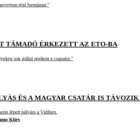
anyerjem régi formámat.”
TT TÁMADÓ ÉRKEZETT AZ ETO-BA
yeken sok góllal segítem a csapatot.”
YÁS ÉS A MAGYAR CSATÁR IS TÁVOZIK 
ón lépett pályára a Vidiben.
amo Kijev