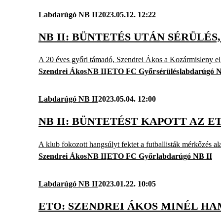
Labdarúgó NB II
2023.05.12. 12:22
NB II: BÜNTETÉS UTÁN SÉRÜLÉ
A 20 éves győri támadó, Szendrei Ákos a Kozármisleny el
Szendrei Ákos
NB II
ETO FC Győr
sérülés
labdarúgó N
Labdarúgó NB II
2023.05.04. 12:00
NB II: BÜNTETÉST KAPOTT AZ E
A klub fokozott hangsúlyt fektet a futballisták mérkőzés ala
Szendrei Ákos
NB II
ETO FC Győr
labdarúgó NB II
Labdarúgó NB II
2023.01.22. 10:05
ETO: SZENDREI ÁKOS MINÉL H