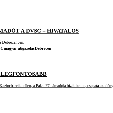
ADÓT A DVSC – HIVATALOS
alá Debrecenben.
FC
magyar átigazolás
Debrecen
A LEGFONTOSABB
 Kazincbarcika ellen, a Paksi FC támadója bízik benne, csapata az idén