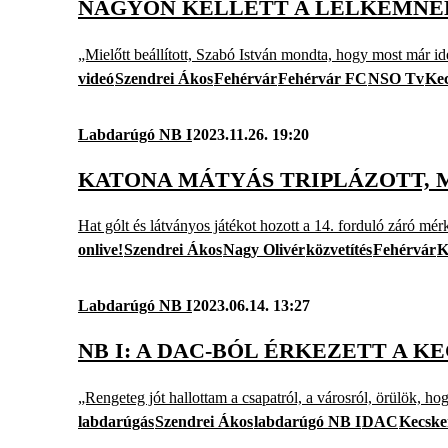
NAGYON KELLETT A LELKEMNEK,
„Mielőtt beállított, Szabó István mondta, hogy most már 
videó
Szendrei Ákos
Fehérvár
Fehérvár FC
NSO Tv
Ke
Labdarúgó NB I
2023.11.26. 19:20
KATONA MÁTYÁS TRIPLÁZOTT, 
Hat gólt és látványos játékot hozott a 14. forduló záró m
onlive!
Szendrei Ákos
Nagy Olivér
közvetítés
Fehérvár
K
Labdarúgó NB I
2023.06.14. 13:27
NB I: A DAC-BÓL ÉRKEZETT A 
„Rengeteg jót hallottam a csapatról, a városról, örülök, ho
labdarúgás
Szendrei Ákos
labdarúgó NB I
DAC
Kecske