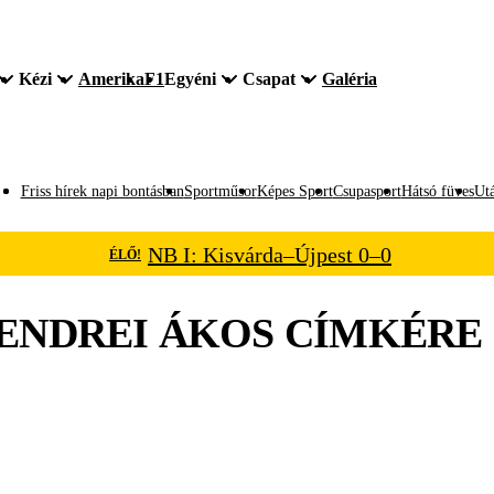
Kézi
Amerika
F1
Egyéni
Csapat
Galéria
Friss hírek napi bontásban
Sportműsor
Képes Sport
Csupasport
Hátsó füves
Utá
NB I: Kisvárda–Újpest 0–0
ÉLŐ!
ENDREI ÁKOS
CÍMKÉRE