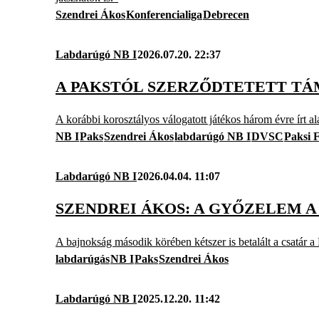
Szendrei Ákos
Konferencialiga
Debrecen
Labdarúgó NB I
2026.07.20. 22:37
A PAKSTÓL SZERZŐDTETETT TÁM
A korábbi korosztályos válogatott játékos három évre írt 
NB I
Paks
Szendrei Ákos
labdarúgó NB I
DVSC
Paksi 
Labdarúgó NB I
2026.04.04. 11:07
SZENDREI ÁKOS: A GYŐZELEM 
A bajnokság második körében kétszer is betalált a csatár a
labdarúgás
NB I
Paks
Szendrei Ákos
Labdarúgó NB I
2025.12.20. 11:42