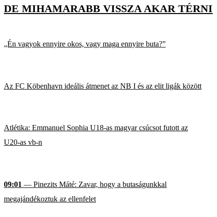
DE MIHAMARABB VISSZA AKAR TÉRNI
„Én vagyok ennyire okos, vagy maga ennyire buta?”
Az FC Köbenhavn ideális átmenet az NB I és az elit ligák között
Atlétika: Emmanuel Sophia U18-as magyar csúcsot futott az
U20-as vb-n
09:01
— Pinezits Máté: Zavar, hogy a butaságunkkal
megajándékoztuk az ellenfelet