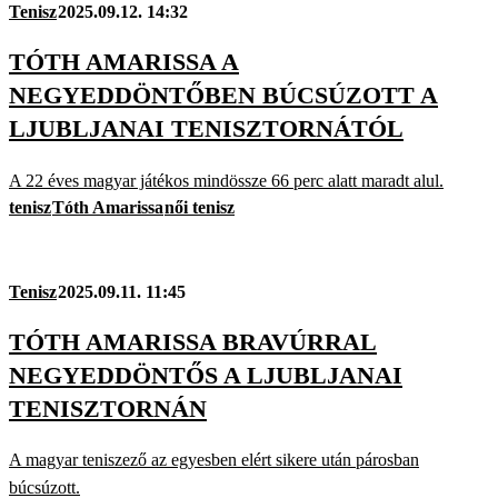
Tenisz
2025.09.12. 14:32
TÓTH AMARISSA A
NEGYEDDÖNTŐBEN BÚCSÚZOTT A
LJUBLJANAI TENISZTORNÁTÓL
A 22 éves magyar játékos mindössze 66 perc alatt maradt alul.
tenisz
Tóth Amarissa
női tenisz
Tenisz
2025.09.11. 11:45
TÓTH AMARISSA BRAVÚRRAL
NEGYEDDÖNTŐS A LJUBLJANAI
TENISZTORNÁN
A magyar teniszező az egyesben elért sikere után párosban
búcsúzott.