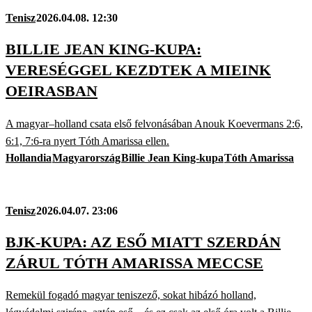
Tenisz
2026.04.08. 12:30
BILLIE JEAN KING-KUPA:
VERESÉGGEL KEZDTEK A MIEINK
OEIRASBAN
A magyar–holland csata első felvonásában Anouk Koevermans 2:6,
6:1, 7:6-ra nyert Tóth Amarissa ellen.
Hollandia
Magyarország
Billie Jean King-kupa
Tóth Amarissa
Tenisz
2026.04.07. 23:06
BJK-KUPA: AZ ESŐ MIATT SZERDÁN
ZÁRUL TÓTH AMARISSA MECCSE
Remekül fogadó magyar teniszező, sokat hibázó holland,