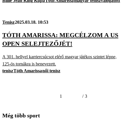
Billie Jean King Kupa
Tóth Amarissa
magyar teniszválogatott
Tenisz
2025.03.18. 10:53
TÓTH AMARISSA: MEGCÉLZOM A US
OPEN SELEJTEZŐJÉT!
A 301. hellyel karriercsúcsot el­érő magyar játékos szintet lépne,
125-ös tornákra is benevezett.
tenisz
Tóth Amarissa
női tenisz
1
/
3
Még több sport