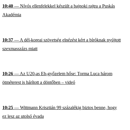
10:40
— Nívós ellenfelekkel készült a bajnoki rajtra a Puskás
Akadémia
10:37
— A dél-koreai szövetség elnézést kért a bíróknak nyújtott
szexmasszázs miatt
10:26
— Az U20-as Eb-győzelem hőse: Torma Luca három
ötméterest is hárított a döntőben – videó
10:25
— Wittmann Krisztián 99 százalékig biztos benne, hogy
ez lesz az utolsó évada