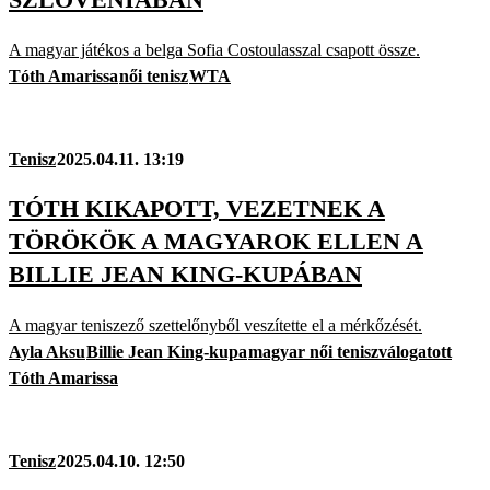
A magyar játékos a belga Sofia Costoulasszal csapott össze.
Tóth Amarissa
női tenisz
WTA
Tenisz
2025.04.11. 13:19
TÓTH KIKAPOTT, VEZETNEK A
TÖRÖKÖK A MAGYAROK ELLEN A
BILLIE JEAN KING-KUPÁBAN
A magyar teniszező szettelőnyből veszítette el a mérkőzését.
Ayla Aksu
Billie Jean King-kupa
magyar női teniszválogatott
Tóth Amarissa
Tenisz
2025.04.10. 12:50