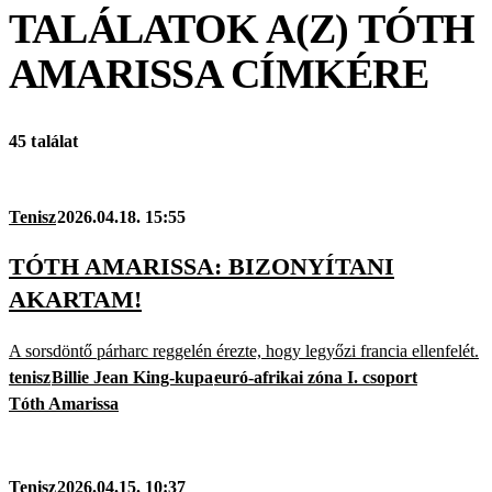
TALÁLATOK A(Z)
TÓTH
AMARISSA
CÍMKÉRE
45 találat
Tenisz
2026.04.18. 15:55
TÓTH AMARISSA: BIZONYÍTANI
AKARTAM!
A sorsdöntő párharc reggelén érezte, hogy legyőzi francia ellenfelét.
tenisz
Billie Jean King-kupa
euró-afrikai zóna I. csoport
Tóth Amarissa
Tenisz
2026.04.15. 10:37