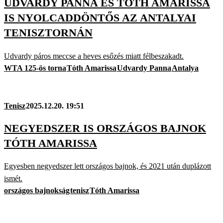
UDVARDY PANNA ÉS TÓTH AMARISSA
IS NYOLCADDÖNTŐS AZ ANTALYAI
TENISZTORNÁN
Udvardy páros meccse a heves esőzés miatt félbeszakadt.
WTA 125-ös torna
Tóth Amarissa
Udvardy Panna
Antalya
Tenisz
2025.12.20. 19:51
NEGYEDSZER IS ORSZÁGOS BAJNOK
TÓTH AMARISSA
Egyesben negyedszer lett országos bajnok, és 2021 után duplázott
ismét.
országos bajnokság
tenisz
Tóth Amarissa