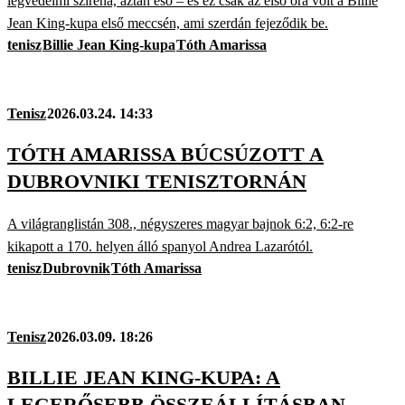
légvédelmi sziréna, aztán eső – és ez csak az első óra volt a Billie
Jean King-kupa első meccsén, ami szerdán fejeződik be.
tenisz
Billie Jean King-kupa
Tóth Amarissa
Tenisz
2026.03.24. 14:33
TÓTH AMARISSA BÚCSÚZOTT A
DUBROVNIKI TENISZTORNÁN
A világranglistán 308., négyszeres magyar bajnok 6:2, 6:2-re
kikapott a 170. helyen álló spanyol Andrea Lazarótól.
tenisz
Dubrovnik
Tóth Amarissa
Tenisz
2026.03.09. 18:26
BILLIE JEAN KING-KUPA: A
LEGERŐSEBB ÖSSZEÁLLÍTÁSBAN