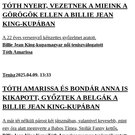
TÓTH NYERT, VEZETNEK A MIEINK A
GÖRÖGÖK ELLEN A BILLIE JEAN
KING-KUPÁBAN
A 22 éves versenyző kétszettes győzelmet aratott.
Billie Jean King-kupa
magyar női teniszválogatott
Tóth Amarissa
Tenisz
2025.04.09. 13:33
TÓTH AMARISSA ÉS BONDÁR ANNA IS
KIKAPOTT, GYŐZTEK A BELGÁK A
BILLIE JEAN KING-KUPÁBAN
A már tét nélküli párost két játszmában, valamivel kevesebb, mint
egy óra alatt megnyerte a Babos Tímea, Stollár Fanny kettős.