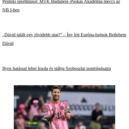
Pénteki sportműsor: MTK Budapest–Puskás Akadémia meccs az
NB I-ben
„Dávid talált egy rövidebb utat?” – Így lett Európa-bajnok Betlehem
Dávid
Ilyen hatással lehet Iraola és stábja Szoboszlai pontrúgásaira