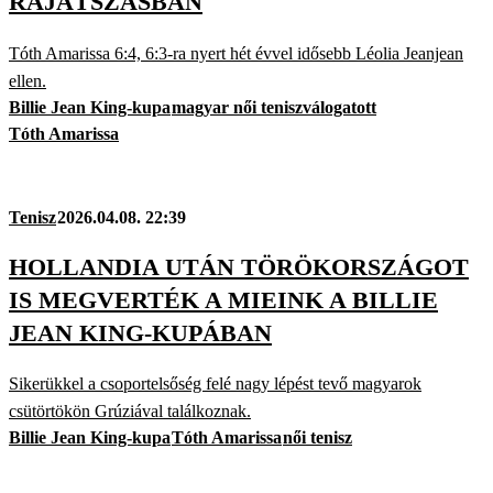
RÁJÁTSZÁSBAN
Tóth Amarissa 6:4, 6:3-ra nyert hét évvel idősebb Léolia Jeanjean
ellen.
Billie Jean King-kupa
magyar női teniszválogatott
Tóth Amarissa
Tenisz
2026.04.08. 22:39
HOLLANDIA UTÁN TÖRÖKORSZÁGOT
IS MEGVERTÉK A MIEINK A BILLIE
JEAN KING-KUPÁBAN
Sikerükkel a csoportelsőség felé nagy lépést tevő magyarok
csütörtökön Grúziával találkoznak.
Billie Jean King-kupa
Tóth Amarissa
női tenisz