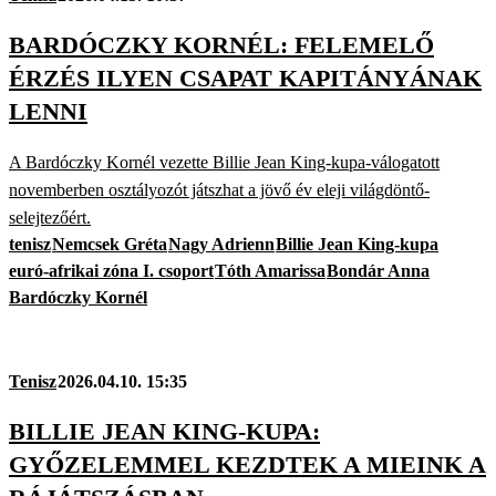
BARDÓCZKY KORNÉL: FELEMELŐ
ÉRZÉS ILYEN CSAPAT KAPITÁNYÁNAK
LENNI
A Bardóczky Kornél vezette Billie Jean King-kupa-válogatott
novemberben osztályozót játszhat a jövő év eleji világdöntő-
selejtezőért.
tenisz
Nemcsek Gréta
Nagy Adrienn
Billie Jean King-kupa
euró-afrikai zóna I. csoport
Tóth Amarissa
Bondár Anna
Bardóczky Kornél
Tenisz
2026.04.10. 15:35
BILLIE JEAN KING-KUPA:
GYŐZELEMMEL KEZDTEK A MIEINK A