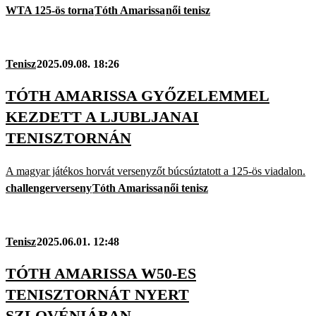
WTA 125-ös torna
Tóth Amarissa
női tenisz
Tenisz
2025.09.08. 18:26
TÓTH AMARISSA GYŐZELEMMEL
KEZDETT A LJUBLJANAI
TENISZTORNÁN
A magyar játékos horvát versenyzőt búcsúztatott a 125-ös viadalon.
challengerverseny
Tóth Amarissa
női tenisz
Tenisz
2025.06.01. 12:48
TÓTH AMARISSA W50-ES
TENISZTORNÁT NYERT
SZLOVÉNIÁBAN