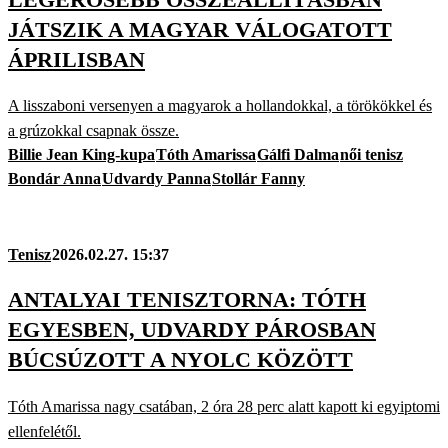
JÁTSZIK A MAGYAR VÁLOGATOTT
ÁPRILISBAN
A lisszaboni versenyen a magyarok a hollandokkal, a törökökkel és
a grúzokkal csapnak össze.
Billie Jean King-kupa
Tóth Amarissa
Gálfi Dalma
női tenisz
Bondár Anna
Udvardy Panna
Stollár Fanny
Tenisz
2026.02.27. 15:37
ANTALYAI TENISZTORNA: TÓTH
EGYESBEN, UDVARDY PÁROSBAN
BÚCSÚZOTT A NYOLC KÖZÖTT
Tóth Amarissa nagy csatában, 2 óra 28 perc alatt kapott ki egyiptomi
ellenfelétől.