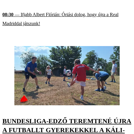
08:30
— Ifjabb Albert Flórián: Óriási dolog, hogy újra a Real
Madriddal játszunk!
BUNDESLIGA-EDZŐ TEREMTENÉ ÚJRA
A FUTBALLT GYEREKEKKEL A KÁLI-