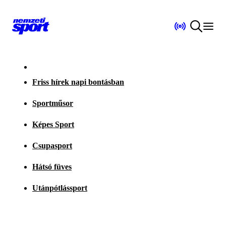
Friss hírek napi bontásban
Sportműsor
Képes Sport
Csupasport
Hátsó füves
Utánpótlássport