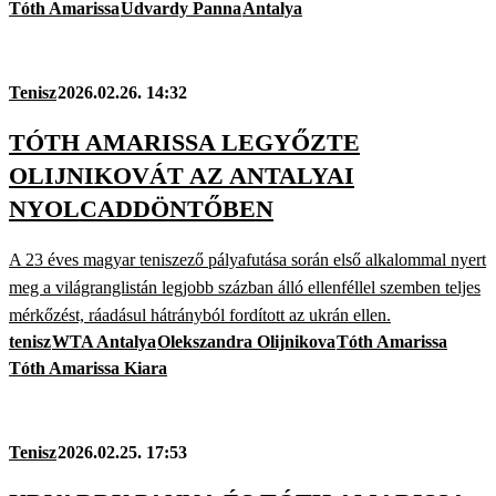
Tóth Amarissa
Udvardy Panna
Antalya
Tenisz
2026.02.26. 14:32
TÓTH AMARISSA LEGYŐZTE
OLIJNIKOVÁT AZ ANTALYAI
NYOLCADDÖNTŐBEN
A 23 éves magyar teniszező pályafutása során első alkalommal nyert
meg a világranglistán legjobb százban álló ellenféllel szemben teljes
mérkőzést, ráadásul hátrányból fordított az ukrán ellen.
tenisz
WTA Antalya
Olekszandra Olijnikova
Tóth Amarissa
Tóth Amarissa Kiara
Tenisz
2026.02.25. 17:53