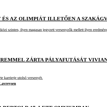
 ÉS AZ OLIMPIÁT ILLETŐEN A SZAKÁG
közi szinten, ilyen magasan jegyzett versenyzők mellett ilyen eredményt
REMMEL ZÁRTA PÁLYAFUTÁSÁT VIVIA
e karrierje utolsó versenyét.
Lavreysen