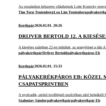
Az országúton kétszeres világbajnok Lotte Kopecky negyed
Tim Torn Teutenberg
Lea Lim Teutenberg
pályakerék
Kerékpár
2026.02.01. 20:26
DRIJVER BERTOLD 12. A KIESÉ
A kieséses számban 22-en indultak, az aranyérmet a dán 
pályakerékpár
Drijver Bertold
pályakerékpáros Eb
Kerékpár
2026.02.01. 15:33
PÁLYAKERÉKPÁROS EB: KÖZEL 
CSAPATSPRINTBEN
A nyolcadik, utolsó továbbjutó pozícióban záró belgáktól 
Szalontay Sándor
pályakerékpár
pályakerékpár Eb