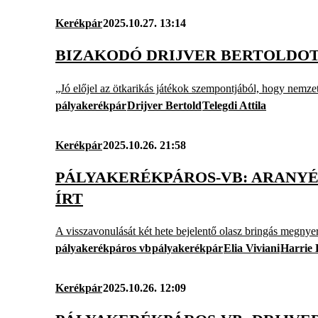
Kerékpár
2025.10.27. 13:14
BIZAKODÓ DRIJVER BERTOLDOT
„Jó előjel az ötkarikás játékok szempontjából, hogy nemzet
pályakerékpár
Drijver Bertold
Telegdi Attila
Kerékpár
2025.10.26. 21:58
PÁLYAKERÉKPÁROS-VB: ARANYÉ
ÍRT
A visszavonulását két hete bejelentő olasz bringás megnyert
pályakerékpáros vb
pályakerékpár
Elia Viviani
Harrie 
Kerékpár
2025.10.26. 12:09