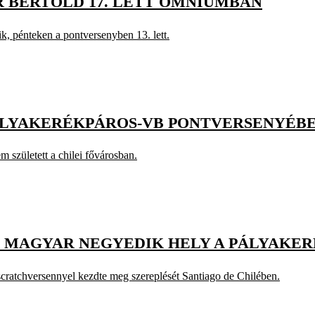
R BERTOLD 17. LETT OMNIUMBAN
k, pénteken a pontversenyben 13. lett.
 PÁLYAKERÉKPÁROS-VB PONTVERSENYÉB
 született a chilei fővárosban.
 MAGYAR NEGYEDIK HELY A PÁLYAKER
scratchversennyel kezdte meg szereplését Santiago de Chilében.