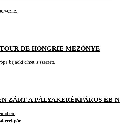
tervezne.
A TOUR DE HONGRIE MEZŐNYE
pa-bajnoki címet is szerzett.
EN ZÁRT A PÁLYAKERÉKPÁROS EB-N
irinben.
yakerékpár