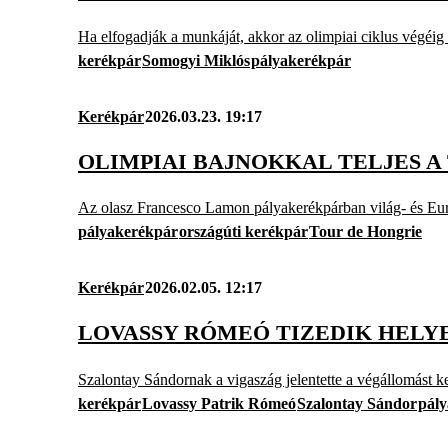
Ha elfogadják a munkáját, akkor az olimpiai ciklus végéig 
kerékpár
Somogyi Miklós
pályakerékpár
Kerékpár
2026.03.23. 19:17
OLIMPIAI BAJNOKKAL TELJES 
Az olasz Francesco Lamon pályakerékpárban világ- és Euró
pályakerékpár
országúti kerékpár
Tour de Hongrie
Kerékpár
2026.02.05. 12:17
LOVASSY RÓMEÓ TIZEDIK HELY
Szalontay Sándornak a vigaszág jelentette a végállomást ke
kerékpár
Lovassy Patrik Rómeó
Szalontay Sándor
pál