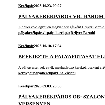
Kerékpár
2025.10.23. 09:27
PÁLYAKERÉKPÁROS-VB: HÁROM
A chilei vb-n egyetlen magyar bringásként Drijver Bertold 
pályakerékpár-vb
pályakerékpár
Drijver Bertold
Kerékpár
2025.10.10. 17:34
BEFEJEZTE A PÁLYAFUTÁSÁT EL
A pályaversenyek egyik meghatározó kerékpárosaként a 201
kerékpár
pályakerékpár
Elia Viviani
Kerékpár
2025.09.03. 20:05
PÁLYAKERÉKPÁROS OB: SZALON
VERSENYEN