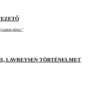
VEZETŐ
 tudott elérni.”
NI, LAVREYSEN TÖRTÉNELMET