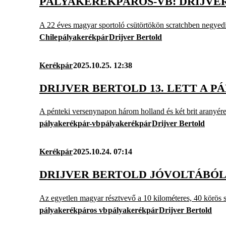
PÁLYAKERÉKPÁROS-VB: DRIJVE
A 22 éves magyar sportoló csütörtökön scratchben negyedi
Chile
pályakerékpár
Drijver Bertold
Kerékpár
2025.10.25. 12:38
DRIJVER BERTOLD 13. LETT A
A pénteki versenynapon három holland és két brit aranyérem
pályakerékpár-vb
pályakerékpár
Drijver Bertold
Kerékpár
2025.10.24. 07:14
DRIJVER BERTOLD JÓVOLTÁBÓL
Az egyetlen magyar résztvevő a 10 kilométeres, 40 körös 
pályakerékpáros vb
pályakerékpár
Drijver Bertold