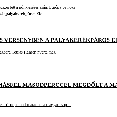
szer lett a női kieséses szám Európa-bajnoka.
pár
pályakerékpáros Eb
SES VERSENYBEN A PÁLYAKERÉKPÁROS E
Aagaard Tobias Hansen nyerte meg.
MÁSFÉL MÁSODPERCCEL MEGDŐLT A MA
fél másodperccel maradt el a magyar csapat.