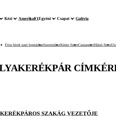
Kézi
Amerika
F1
Egyéni
Csapat
Galéria
Friss hírek napi bontásban
Sportműsor
Képes Sport
Csupasport
Hátsó füves
Utá
LYAKERÉKPÁR
CÍMKÉR
AKERÉKPÁROS SZAKÁG VEZETŐJE