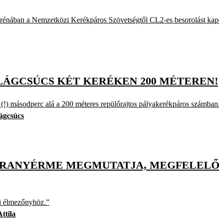
Arénában a Nemzetközi Kerékpáros Szövetségtől CL2-es besorolást kap
LÁGCSÚCS KÉT KERÉKEN 200 MÉTEREN!
9 (!) másodperc alá a 200 méteres repülőrajtos pályakerékpáros számban
lágcsúcs
 ARANYÉRME MEGMUTATJA, MEGFELEL
zi élmezőnyhöz.”
ttila