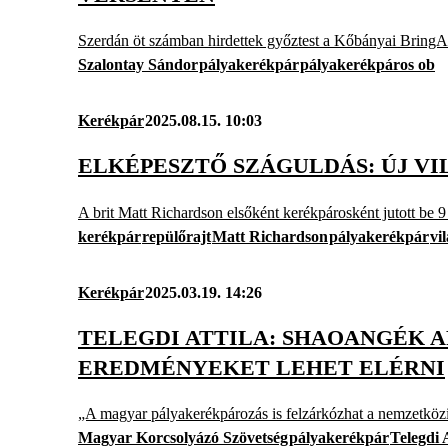
Szerdán öt számban hirdettek győztest a Kőbányai Bring
Szalontay Sándor
pályakerékpár
pályakerékpáros ob
Kerékpár
2025.08.15. 10:03
ELKÉPESZTŐ SZÁGULDÁS: ÚJ VI
A brit Matt Richardson elsőként kerékpárosként jutott be 
kerékpár
repülőrajt
Matt Richardson
pályakerékpár
vi
Kerékpár
2025.03.19. 14:26
TELEGDI ATTILA: SHAOANGÉK
EREDMÉNYEKET LEHET ELÉRNI
„A magyar pályakerékpározás is felzárkózhat a nemzetkö
Magyar Korcsolyázó Szövetség
pályakerékpár
Telegdi A