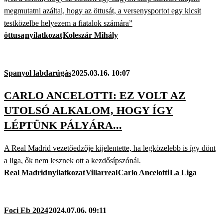
megmutatni azáltal, hogy az öttusát, a versenysportot egy kicsit
testközelbe helyezem a fiatalok számára”
öttusa
nyilatkozat
Koleszár Mihály
Spanyol labdarúgás
2025.03.16. 10:07
CARLO ANCELOTTI: EZ VOLT AZ
UTOLSÓ ALKALOM, HOGY ÍGY
LÉPTÜNK PÁLYÁRA...
A Real Madrid vezetőedzője kijelentette, ha legközelebb is így dönt
a liga, ők nem lesznek ott a kezdősípszónál.
Real Madrid
nyilatkozat
Villarreal
Carlo Ancelotti
La Liga
Foci Eb 2024
2024.07.06. 09:11