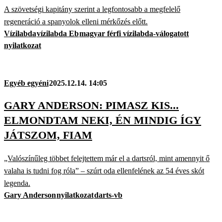
A szövetségi kapitány szerint a legfontosabb a megfelelő
regeneráció a spanyolok elleni mérkőzés előtt.
Vízilabda
vízilabda Eb
magyar férfi vízilabda-válogatott
nyilatkozat
Egyéb egyéni
2025.12.14. 14:05
GARY ANDERSON: PIMASZ KIS...
ELMONDTAM NEKI, ÉN MINDIG ÍGY
JÁTSZOM, FIAM
„Valószínűleg többet felejtettem már el a dartsról, mint amennyit ő
valaha is tudni fog róla” – szúrt oda ellenfelének az 54 éves skót
legenda.
Gary Anderson
nyilatkozat
darts-vb