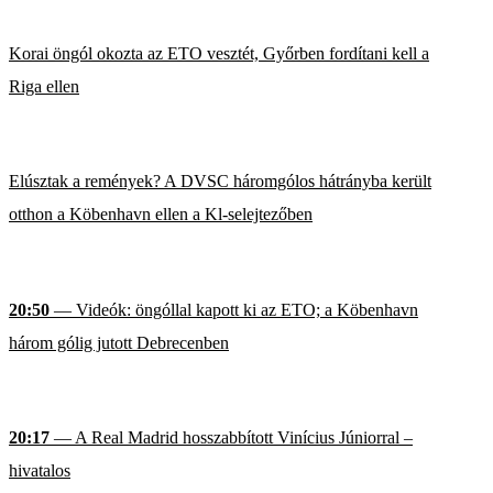
Korai öngól okozta az ETO vesztét, Győrben fordítani kell a
Riga ellen
Elúsztak a remények? A DVSC háromgólos hátrányba került
otthon a Köbenhavn ellen a Kl-selejtezőben
20:50
— Videók: öngóllal kapott ki az ETO; a Köbenhavn
három gólig jutott Debrecenben
20:17
— A Real Madrid hosszabbított Vinícius Júniorral –
hivatalos