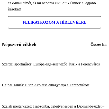
az e-mail címét, és mi naponta elküldjük Önnek a legjobb
írásokat!
FELIRATKOZOM A HÍRLEVÉLRE
Népszerű cikkek
Összes hír
Szerdai sportműsor: Európa-liga-selejtezőt játszik a Ferencváros
Hajnal Tamás: Elton Acolatse elhagyhatja a Ferencvárost
Szalah megérkezett Trabzonba, célegyenesben a Diomandé-üzlet –