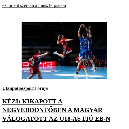
ez történt szerdán a transzferpiacon
Utánpótlássport
1 órája
KÉZI: KIKAPOTT A
NEGYEDDÖNTŐBEN A MAGYAR
VÁLOGATOTT AZ U18-AS FIÚ EB-N