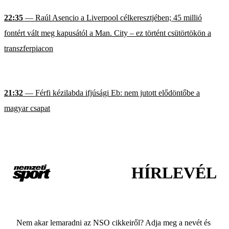
22:35
— Raúl Asencio a Liverpool célkeresztjében; 45 millió
fontért vált meg kapusától a Man. City – ez történt csütörtökön a
transzferpiacon
21:32
— Férfi kézilabda ifjúsági Eb: nem jutott elődöntőbe a
magyar csapat
HÍRLEVÉL
Nem akar lemaradni az NSO cikkeiről? Adja meg a nevét és