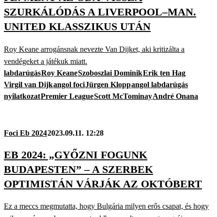
SZURKÁLÓDÁS A LIVERPOOL–MAN.
UNITED KLASSZIKUS UTÁN
Roy Keane arrogánsnak nevezte Van Dijket, aki kritizálta a
vendégeket a játékuk miatt.
labdarúgás
Roy Keane
Szoboszlai Dominik
Erik ten Hag
Virgil van Dijk
angol foci
Jürgen Klopp
angol labdarúgás
nyilatkozat
Premier League
Scott McTominay
André Onana
Foci Eb 2024
2023.09.11. 12:28
EB 2024: „GYŐZNI FOGUNK
BUDAPESTEN” – A SZERBEK
OPTIMISTÁN VÁRJÁK AZ OKTÓBERT
Ez a meccs megmutatta, hogy Bulgária milyen erős csapat, és hogy