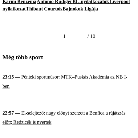
Karim Benzema
Antonio Rüdiger
BL-nyilatkozatok
Liverpool
nyilatkozat
Thibaut Courtois
Bajnokok Ligája
1
/
10
Még több sport
23:15
— Pénteki sportműsor: MTK–Puskás Akadémia az NB I-
ben
22:57
— El-selejtező: nagy előnyt szerzett a Benfica a rájátszás
előtt; Redzicék is nyertek