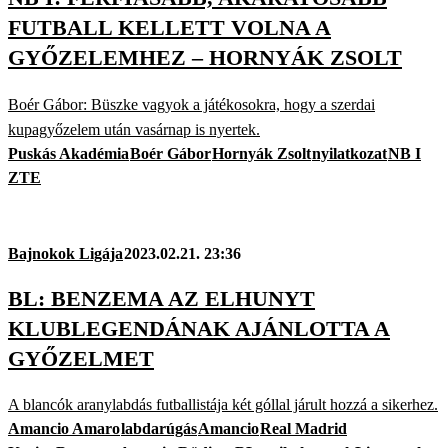
FUTBALL KELLETT VOLNA A
GYŐZELEMHEZ – HORNYÁK ZSOLT
Boér Gábor: Büszke vagyok a játékosokra, hogy a szerdai
kupagyőzelem után vasárnap is nyertek.
Puskás Akadémia
Boér Gábor
Hornyák Zsolt
nyilatkozat
NB I
ZTE
Bajnokok Ligája
2023.02.21. 23:36
BL: BENZEMA AZ ELHUNYT
KLUBLEGENDÁNAK AJÁNLOTTA A
GYŐZELMET
A blancók aranylabdás futballistája két góllal járult hozzá a sikerhez.
Amancio Amaro
labdarúgás
Amancio
Real Madrid