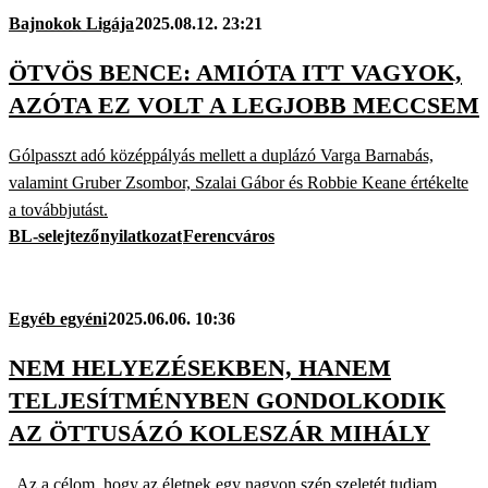
Bajnokok Ligája
2025.08.12. 23:21
ÖTVÖS BENCE: AMIÓTA ITT VAGYOK,
AZÓTA EZ VOLT A LEGJOBB MECCSEM
Gólpasszt adó középpályás mellett a duplázó Varga Barnabás,
valamint Gruber Zsombor, Szalai Gábor és Robbie Keane értékelte
a továbbjutást.
BL-selejtező
nyilatkozat
Ferencváros
Egyéb egyéni
2025.06.06. 10:36
NEM HELYEZÉSEKBEN, HANEM
TELJESÍTMÉNYBEN GONDOLKODIK
AZ ÖTTUSÁZÓ KOLESZÁR MIHÁLY
„Az a célom, hogy az életnek egy nagyon szép szeletét tudjam