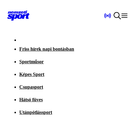
Friss hírek napi bontásban
Sportműsor
Képes Sport
Csupasport
Hátsó füves
Utánpótlássport