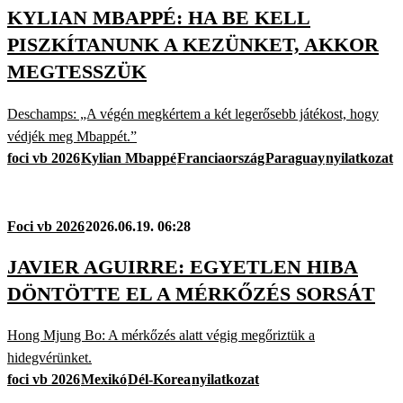
KYLIAN MBAPPÉ: HA BE KELL
PISZKÍTANUNK A KEZÜNKET, AKKOR
MEGTESSZÜK
Deschamps: „A végén megkértem a két legerősebb játékost, hogy
védjék meg Mbappét.”
foci vb 2026
Kylian Mbappé
Franciaország
Paraguay
nyilatkozat
Foci vb 2026
2026.06.19. 06:28
JAVIER AGUIRRE: EGYETLEN HIBA
DÖNTÖTTE EL A MÉRKŐZÉS SORSÁT
Hong Mjung Bo: A mérkőzés alatt végig megőriztük a
hidegvérünket.
foci vb 2026
Mexikó
Dél-Korea
nyilatkozat