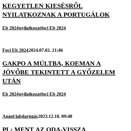
KEGYETLEN KIESÉSRŐL
NYILATKOZNAK A PORTUGÁLOK
Eb 2024
nyilatkozat
foci Eb 2024
Foci Eb 2024
2024.07.02. 21:46
GAKPO A MÚLTBA, KOEMAN A
JÖVŐBE TEKINTETT A GYŐZELEM
UTÁN
Eb 2024
nyilatkozat
foci Eb 2024
Angol labdarúgás
2023.12.18. 09:48
PL: MENT AZ ODA-VISSZA