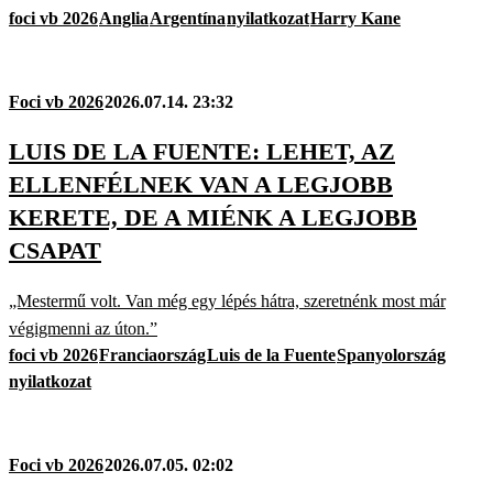
foci vb 2026
Anglia
Argentína
nyilatkozat
Harry Kane
Foci vb 2026
2026.07.14. 23:32
LUIS DE LA FUENTE: LEHET, AZ
ELLENFÉLNEK VAN A LEGJOBB
KERETE, DE A MIÉNK A LEGJOBB
CSAPAT
„Mestermű volt. Van még egy lépés hátra, szeretnénk most már
végigmenni az úton.”
foci vb 2026
Franciaország
Luis de la Fuente
Spanyolország
nyilatkozat
Foci vb 2026
2026.07.05. 02:02