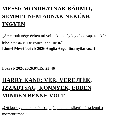
MESSI: MONDHATNAK BÁRMIT,
SEMMIT NEM ADNAK NEKÜNK
INGYEN
„Az elmúlt négy évben mi voltunk a világ legjobb csapata, akár
tetszik ez az embereknek, akár nem.”
Lionel Messi
foci vb 2026
Anglia
Argentína
nyilatkozat
Foci vb 2026
2026.07.15. 23:46
HARRY KANE: VÉR, VEREJTÉK,
IZZADTSÁG, KÖNNYEK, EBBEN
MINDEN BENNE VOLT
„Ott kopogtattunk a döntő ajtaján, de nem sikerült úrrá lenni a
momentumon.”