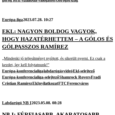
görög férfi vízilabda-válogatott
Görögország
Európa-liga
2023.07.28. 10:27
EKL: NAGYON BOLDOG VAGYOK,
HOGY HAZATÉRHETTEM – A GÓLOS ÉS
GÓLPASSZOS RAMÍREZ
„Mindenki jó teljesítményt nyújtott, és sikerült nyerni. Ez csak a
kezdet, így kell folytatnunk!”
Európa-konferencialiga
labdarúgás
videó
Ekl-selejtező
Európa-konferencialiga-selejtező
Shamrock Rovers
Fradi
Cristian Ramírez
Ekl
nyilatkozat
FTC
Ferencváros
Labdarúgó NB I
2023.05.08. 08:28
NB I: FÉRFIASABB, AKARATOSABB