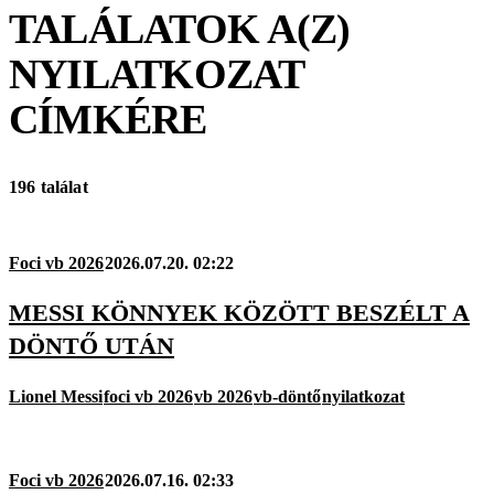
TALÁLATOK A(Z)
NYILATKOZAT
CÍMKÉRE
196 találat
Foci vb 2026
2026.07.20. 02:22
MESSI KÖNNYEK KÖZÖTT BESZÉLT A
DÖNTŐ UTÁN
Lionel Messi
foci vb 2026
vb 2026
vb-döntő
nyilatkozat
Foci vb 2026
2026.07.16. 02:33