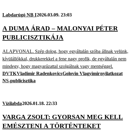
Labdarúgó NB I
2026.03.09. 23:03
A DUMA ÁRAD – MALONYAI PÉTER
PUBLICISZTIKÁJA
ALAPVONAL. Szép dolog, hogy egyáltalán szóba állnak velünk,
kívülállókkal, drukkerekkel a fene nagy profik, de egyáltalán nem
mindegy, hogy magyarázattal szolgálnak vagy mentséggel.
DVTK
Vladimir Radenkovics
Golovin Vlagyimir
nyilatkozat
NS-publicisztika
Vízilabda
2026.01.18. 22:33
VARGA ZSOLT: GYORSAN MEG KELL
EMÉSZTENI A TÖRTÉNTEKET