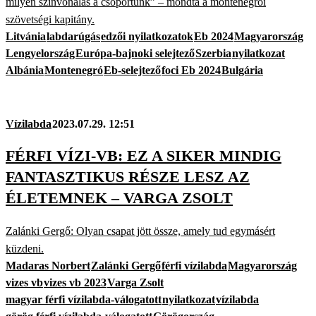
milyen színvonalas a csoportunk” – mondta a montenegrói
szövetségi kapitány.
Litvánia
labdarúgás
edzői nyilatkozatok
Eb 2024
Magyarország
Lengyelország
Európa-bajnoki selejtező
Szerbia
nyilatkozat
Albánia
Montenegró
Eb-selejtező
foci Eb 2024
Bulgária
Vízilabda
2023.07.29. 12:51
FÉRFI VÍZI-VB: EZ A SIKER MINDIG
FANTASZTIKUS RÉSZE LESZ AZ
ÉLETEMNEK – VARGA ZSOLT
Zalánki Gergő: Olyan csapat jött össze, amely tud egymásért
küzdeni.
Madaras Norbert
Zalánki Gergő
férfi vízilabda
Magyarország
vizes vb
vizes vb 2023
Varga Zsolt
magyar férfi vízilabda-válogatott
nyilatkozat
vízilabda