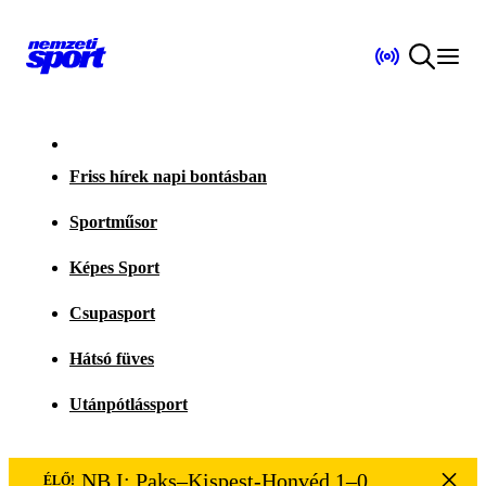
Friss hírek napi bontásban
Sportműsor
Képes Sport
Csupasport
Hátsó füves
Utánpótlássport
NB I: Paks–Kispest-Honvéd 1–0
ÉLŐ!