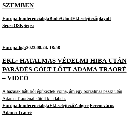
SZEMBEN
Európa-konferencialiga
Bodö/Glimt
Ekl-selejtező
playoff
Sepsi OSK
Sepsi
Európa-liga
2023.08.24. 18:58
EKL: HATALMAS VÉDELMI HIBA UTÁN
PARÁDÉS GÓLT LŐTT ADAMA TRAORÉ
– VIDEÓ
A hazaiak hátulról építkeztek volna, ám egy borzalmas passz után
Adama Traorénál kötött ki a labda.
Európa-konferencialiga
Ekl-selejtező
Zalgiris
Ferencváros
Adama Traoré