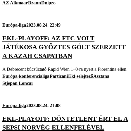
AZ Alkmaar
Brann
Dnipro
Európa-liga
2023.08.24. 22:49
EKL-PLAYOFF: AZ FTC VOLT
JÁTÉKOSA GYŐZTES GÓLT SZERZETT
A KAZAH CSAPATBAN
A Debrecent búcsúztató Rapid Wien 1–0-ra nyert a Fiorentina ellen.
Európa-konferencialiga
Partizani
Ekl-selejtező
Asztana
Stjepan Loncar
Európa-liga
2023.08.24. 21:08
EKL-PLAYOFF: DÖNTETLENT ÉRT EL A
SEPSI NORVÉG ELLENFELÉVEL