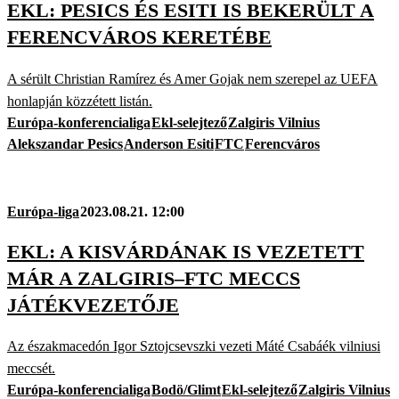
EKL: PESICS ÉS ESITI IS BEKERÜLT A
FERENCVÁROS KERETÉBE
A sérült Christian Ramírez és Amer Gojak nem szerepel az UEFA
honlapján közzétett listán.
Európa-konferencialiga
Ekl-selejtező
Zalgiris Vilnius
Alekszandar Pesics
Anderson Esiti
FTC
Ferencváros
Európa-liga
2023.08.21. 12:00
EKL: A KISVÁRDÁNAK IS VEZETETT
MÁR A ZALGIRIS–FTC MECCS
JÁTÉKVEZETŐJE
Az északmacedón Igor Sztojcsevszki vezeti Máté Csabáék vilniusi
meccsét.
Európa-konferencialiga
Bodö/Glimt
Ekl-selejtező
Zalgiris Vilnius