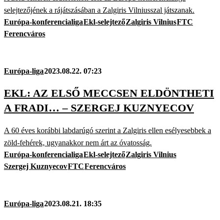
selejtezőjének a rájátszásában a Zalgiris Vilniusszal játszanak.
Európa-konferencialiga
Ekl-selejtező
Zalgiris Vilnius
FTC
Ferencváros
Európa-liga
2023.08.22. 07:23
EKL: AZ ELSŐ MECCSEN ELDÖNTHETI
A FRADI… – SZERGEJ KUZNYECOV
A 60 éves korábbi labdarúgó szerint a Zalgiris ellen esélyesebbek a
zöld-fehérek, ugyanakkor nem árt az óvatosság.
Európa-konferencialiga
Ekl-selejtező
Zalgiris Vilnius
Szergej Kuznyecov
FTC
Ferencváros
Európa-liga
2023.08.21. 18:35