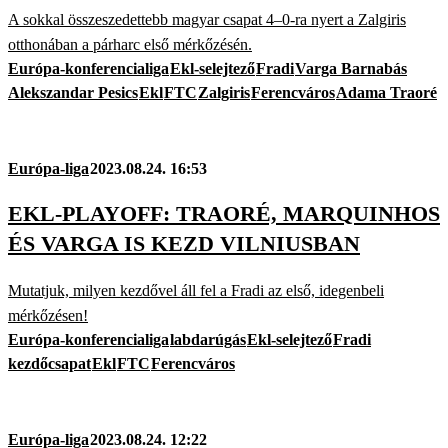
A sokkal összeszedettebb magyar csapat 4–0-ra nyert a Zalgiris
otthonában a párharc első mérkőzésén.
Európa-konferencialiga
Ekl-selejtező
Fradi
Varga Barnabás
Alekszandar Pesics
Ekl
FTC
Zalgiris
Ferencváros
Adama Traoré
Európa-liga
2023.08.24. 16:53
EKL-PLAYOFF: TRAORÉ, MARQUINHOS
ÉS VARGA IS KEZD VILNIUSBAN
Mutatjuk, milyen kezdővel áll fel a Fradi az első, idegenbeli
mérkőzésen!
Európa-konferencialiga
labdarúgás
Ekl-selejtező
Fradi
kezdőcsapat
Ekl
FTC
Ferencváros
Európa-liga
2023.08.24. 12:22