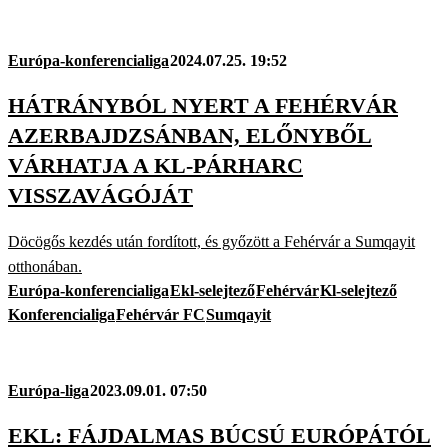
Európa-konferencialiga
2024.07.25. 19:52
HÁTRÁNYBÓL NYERT A FEHÉRVÁR
AZERBAJDZSÁNBAN, ELŐNYBŐL
VÁRHATJA A KL-PÁRHARC
VISSZAVÁGÓJÁT
Döcögős kezdés után fordított, és győzött a Fehérvár a Sumqayit
otthonában.
Európa-konferencialiga
Ekl-selejtező
Fehérvár
Kl-selejtező
Konferencialiga
Fehérvár FC
Sumqayit
Európa-liga
2023.09.01. 07:50
EKL: FÁJDALMAS BÚCSÚ EURÓPÁTÓL