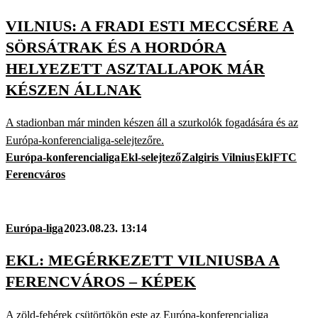
VILNIUS: A FRADI ESTI MECCSÉRE A
SÖRSÁTRAK ÉS A HORDÓRA
HELYEZETT ASZTALLAPOK MÁR
KÉSZEN ÁLLNAK
A stadionban már minden készen áll a szurkolók fogadására és az
Európa-konferencialiga-selejtezőre.
Európa-konferencialiga
Ekl-selejtező
Zalgiris Vilnius
Ekl
FTC
Ferencváros
Európa-liga
2023.08.23. 13:14
EKL: MEGÉRKEZETT VILNIUSBA A
FERENCVÁROS – KÉPEK
A zöld-fehérek csütörtökön este az Európa-konferencialiga