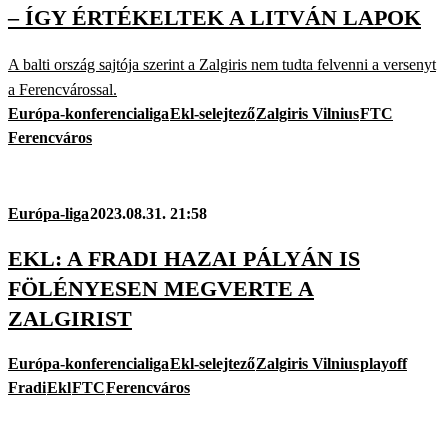
– ÍGY ÉRTÉKELTEK A LITVÁN LAPOK
A balti ország sajtója szerint a Zalgiris nem tudta felvenni a versenyt
a Ferencvárossal.
Európa-konferencialiga
Ekl-selejtező
Zalgiris Vilnius
FTC
Ferencváros
Európa-liga
2023.08.31. 21:58
EKL: A FRADI HAZAI PÁLYÁN IS
FÖLÉNYESEN MEGVERTE A
ZALGIRIST
Európa-konferencialiga
Ekl-selejtező
Zalgiris Vilnius
playoff
Fradi
Ekl
FTC
Ferencváros