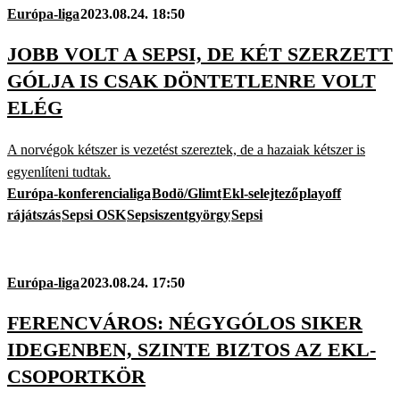
Európa-liga
2023.08.24. 18:50
JOBB VOLT A SEPSI, DE KÉT SZERZETT
GÓLJA IS CSAK DÖNTETLENRE VOLT
ELÉG
A norvégok kétszer is vezetést szereztek, de a hazaiak kétszer is
egyenlíteni tudtak.
Európa-konferencialiga
Bodö/Glimt
Ekl-selejtező
playoff
rájátszás
Sepsi OSK
Sepsiszentgyörgy
Sepsi
Európa-liga
2023.08.24. 17:50
FERENCVÁROS: NÉGYGÓLOS SIKER
IDEGENBEN, SZINTE BIZTOS AZ EKL-
CSOPORTKÖR