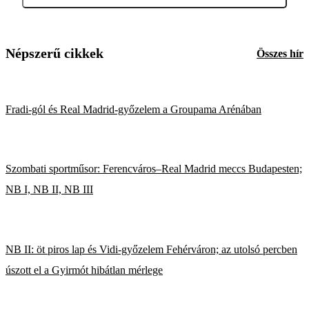
Népszerű cikkek
Összes hír
Fradi-gól és Real Madrid-győzelem a Groupama Arénában
Szombati sportműsor: Ferencváros–Real Madrid meccs Budapesten;
NB I, NB II, NB III
NB II: öt piros lap és Vidi-győzelem Fehérváron; az utolsó percben
úszott el a Gyirmót hibátlan mérlege