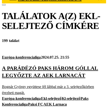
TALÁLATOK A(Z)
EKL-
SELEJTEZŐ
CÍMKÉRE
199 találat
Európa-konferencialiga
2024.07.25. 21:55
A PARÁDÉZÓ PAKS HÁROM GÓLLAL
LEGYŐZTE AZ AEK LARNACÁT
Bognár György együttese fél lábbal már a 3. selejtezőkörben
érezheti magát.
Európa-konferencialiga
Ekl-selejtező
Kl-selejtező
Paks
Konferencialiga
Paksi FC
AEK Larnaca