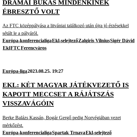
DRÁMAI BUKÁS MINDENKINEK
ÉBRESZTŐ VOLT
Az FTC középpályása a litvániai találkozó után újra jó érzésekkel
sétált le a pályáról.
Európa-konferencialiga
Ekl-selejtező
Zalgiris Vilnius
Sigér Dávid
Ekl
FTC
Ferencváros
Európa-liga
2023.08.25. 19:27
EKL: KÉT MAGYAR JÁTÉKVEZETŐ IS
KAPOTT MECCSET A RÁJÁTSZÁS
VISSZAVÁGÓIN
Berke Balázs Kassán, Bogár Gergő pedig Norvégiában vezet
mérkőzést.
Európa-konferencialiga
Spartak Trnava
Ekl-selejtező