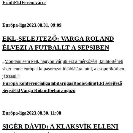
Fradi
Ekl
Ferencváros
Európa-liga
2023.08.31. 09:09
EKL-SELEJTEZŐ: VARGA ROLAND
ÉLVEZI A FUTBALLT A SEPSIBEN
„Mondani sem kell, nagyon várjuk ezt a mérkőzést, klubtörténeti
siker lenne európai kupasorozat főtáblájára jutni, a csoportkörben
játszani.”
Európa-konferencialiga
labdarúgás
Bodö/Glimt
Ekl-selejtező
Sepsi
Ekl
Varga Roland
beharangozó
Európa-liga
2023.08.30. 11:08
SIGÉR DÁVID: A KLAKSVÍK ELLENI