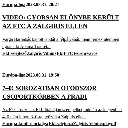
Európa-liga
2023.08.31. 20:21
VIDEÓ: GYORSAN ELŐNYBE KERÜLT
AZ FTC A ZALGIRIS ELLEN
Varga Barnabás kapott labdát a félpályánál, majd remek ütemben
ugratta ki Adama Traorét...
Ekl-selejtező
Zalgiris Vilnius
Ekl
FTC
Ferencváros
Európa-liga
2023.08.31. 19:50
7–0! SOROZATBAN ÖTÖDSZÖR
CSOPORTKÖRBEN A FRADI
Az FTC ősszel az Ekl-főtábláján szerepelhet, miután az idegenbeli
4–0 után itthon 3–0-ra győzött a Zalgiris ellen.
Európa-konferencialiga
Ekl-selejtező
Zalgiris Vilnius
playoff