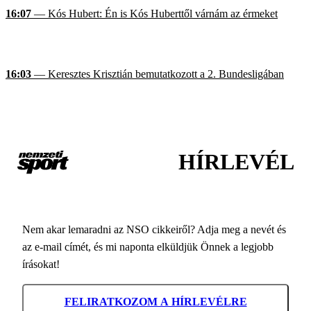
16:07
— Kós Hubert: Én is Kós Huberttől várnám az érmeket
16:03
— Keresztes Krisztián bemutatkozott a 2. Bundesligában
HÍRLEVÉL
Nem akar lemaradni az NSO cikkeiről? Adja meg a nevét és
az e-mail címét, és mi naponta elküldjük Önnek a legjobb
írásokat!
FELIRATKOZOM A HÍRLEVÉLRE