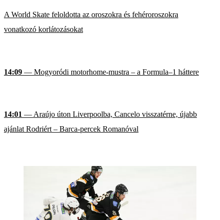
A World Skate feloldotta az oroszokra és fehéroroszokra
vonatkozó korlátozásokat
14:09
— Mogyoródi motorhome-mustra – a Formula–1 háttere
14:01
— Araújo úton Liverpoolba, Cancelo visszatérne, újabb
ajánlat Rodriért – Barca-percek Romanóval