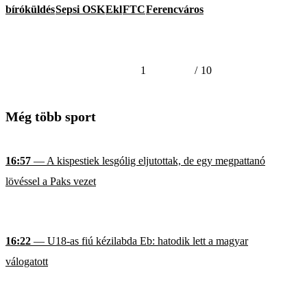
bíróküldés
Sepsi OSK
Ekl
FTC
Ferencváros
1
/
10
Még több sport
16:57
— A kispestiek lesgólig eljutottak, de egy megpattanó
lövéssel a Paks vezet
16:22
— U18-as fiú kézilabda Eb: hatodik lett a magyar
válogatott